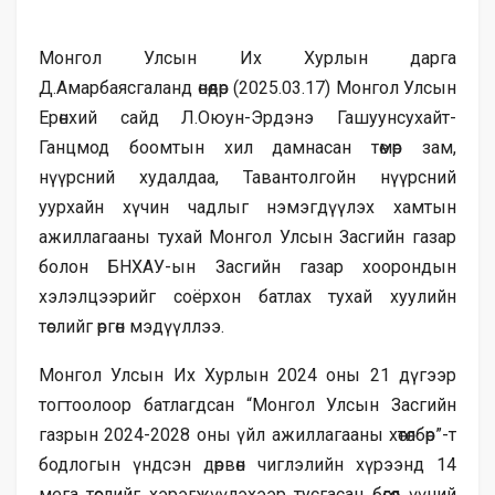
Монгол Улсын Их Хурлын дарга
Д.Амарбаясгаланд өнөөдөр (2025.03.17) Монгол Улсын
Ерөнхий сайд Л.Оюун-Эрдэнэ Гашуунсухайт-
Ганцмод боомтын хил дамнасан төмөр зам,
нүүрсний худалдаа, Тавантолгойн нүүрсний
уурхайн хүчин чадлыг нэмэгдүүлэх хамтын
ажиллагааны тухай Монгол Улсын Засгийн газар
болон БНХАУ-ын Засгийн газар хоорондын
хэлэлцээрийг соёрхон батлах тухай хуулийн
төслийг өргөн мэдүүллээ.
Монгол Улсын Их Хурлын 2024 оны 21 дүгээр
тогтоолоор батлагдсан “Монгол Улсын Засгийн
газрын 2024-2028 оны үйл ажиллагааны хөтөлбөр”-т
бодлогын үндсэн дөрвөн чиглэлийн хүрээнд 14
мега төслийг хэрэгжүүлэхээр тусгасан бөгөөд үүний