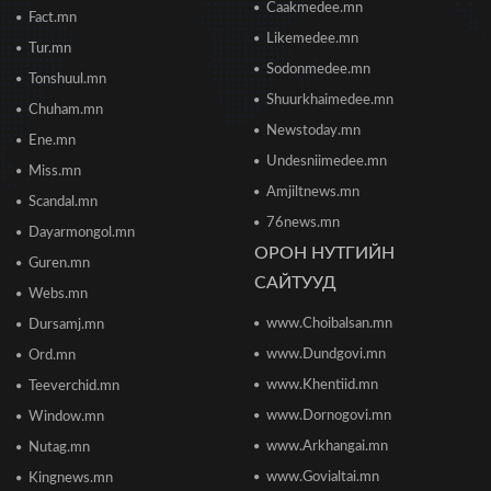
Caakmedee.mn
Fact.mn
Борооны ус зайлуулах худаг, шугам руу ахуйн
Likemedee.mn
Tur.mn
хог хаяхгүй байхыг санууллаа
Sodonmedee.mn
2026/06/20 11:04
Tonshuul.mn
Shuurkhaimedee.mn
Chuham.mn
Б.Даваадалай: Уурхайн менежментээс
Newstoday.mn
Ene.mn
баялгийн удирдлагад шилжиж байна
Undesniimedee.mn
2026/06/19 15:32
Miss.mn
Amjiltnews.mn
Scandal.mn
76news.mn
Сонсголгүй төрийн СОНСГОЛ-2
Dayarmongol.mn
2026/06/19 10:17
ОРОН НУТГИЙН
Guren.mn
САЙТУУД
Webs.mn
www.Choibalsan.mn
Сонсголгүй төрийн СОНСГОЛ-2
Dursamj.mn
2026/06/19 10:08
www.Dundgovi.mn
Ord.mn
www.Khentiid.mn
Teeverchid.mn
www.Dornogovi.mn
Window.mn
Монгол Улсын дэлхийд өрсөлдөх чадвар 75
улсаас 67-рт бичигджээ
www.Arkhangai.mn
Nutag.mn
2026/06/18 17:53
www.Govialtai.mn
Kingnews.mn