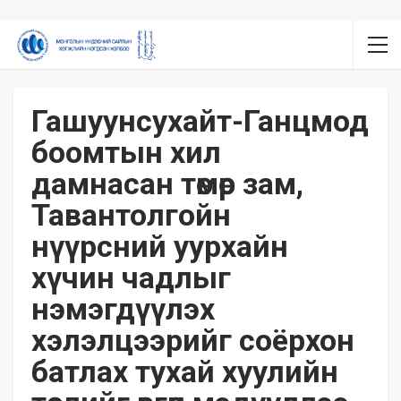
Гашуунсухайт-Ганцмод
боомтын хил
дамнасан төмөр зам,
Тавантолгойн
нүүрсний уурхайн
хүчин чадлыг
нэмэгдүүлэх
хэлэлцээрийг соёрхон
батлах тухай хуулийн