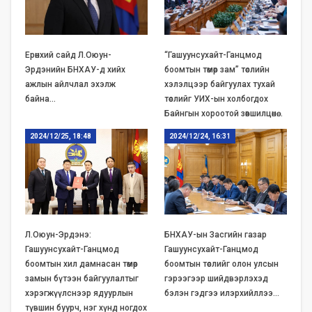
Ерөнхий сайд Л.Оюун-
“Гашуунсухайт-Ганцмод
Эрдэнийн БНХАУ-д хийх
боомтын төмөр зам” төслийн
ажлын айлчлал эхэлж
хэлэлцээр байгуулах тухай
байна…
төслийг УИХ-ын холбогдох
Байнгын хороотой зөвшилцөнө…
2024/12/25, 18:48
2024/12/24, 16:31
Л.Оюун-Эрдэнэ:
БНХАУ-ын Засгийн газар
Гашуунсухайт-Ганцмод
Гашуунсухайт-Ганцмод
боомтын хил дамнасан төмөр
боомтын төслийг олон улсын
замын бүтээн байгуулалтыг
гэрээгээр шийдвэрлэхэд
хэрэгжүүлснээр ядуурлын
бэлэн гэдгээ илэрхийллээ…
түвшин буурч, нэг хүнд ногдох