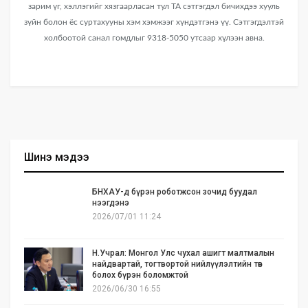
зарим үг, хэллэгийг хязгаарласан тул ТА сэтгэгдэл бичихдээ хууль
зүйн болон ёс суртахууны хэм хэмжээг хүндэтгэнэ үү. Сэтгэгдэлтэй
холбоотой санал гомдлыг 9318-5050 утсаар хүлээн авна.
Шинэ мэдээ
БНХАУ-д бүрэн роботжсон зочид буудал
нээгдэнэ
2026/07/01 11:24
Н.Учрал: Монгол Улс чухал ашигт малтмалын
найдвартай, тогтвортой нийлүүлэлтийн төв
болох бүрэн боломжтой
2026/06/30 16:55