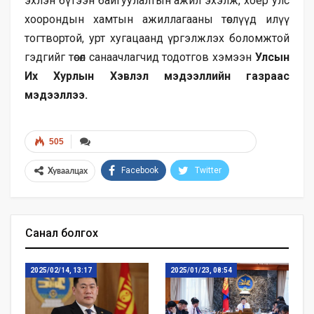
эхлэн бүтээн байгуулалтын ажил эхэлж, хоёр улс
хоорондын хамтын ажиллагааны төслүүд илүү
тогтвортой, урт хугацаанд үргэлжлэх боломжтой
гэдгийг төсөл санаачлагчид тодотгов хэмээн
Улсын
Их Хурлын Хэвлэл мэдээллийн газраас
мэдээллээ.
505
Facebook
Twitter
Хуваалцах
Санал болгох
2025/02/14, 13:17
2025/01/23, 08:54