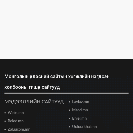
Бид илүү нээлттэй, үр ашигтай, ногоон Өвөр
Монголыг харлаа
2026/06/25 12:44
АНУ-ын Сенат Ираны эсрэг цэргийн
ажиллагааг зогсоохыг шаардсан тогтоол
батлав
2026/06/24 14:23
Долоодугаар сарын 10-19-ний хооронд бүх
нийтээр 10 хоног АМАРНА
2026/06/24 13:40
Монголын үндэсний сайтын хөгжлийн нэгдсэн
холбооны гишүүн сайтууд
2028 оны сонгуульд Т.Баярхүү хүч үзэхээ
мэдэгдэв
2026/06/23 18:47
МЭДЭЭЛЛИЙН САЙТУУД
Lavlav.mn
Mand.mn
Webs.mn
Цонжин зах: Монголын хамгийн урт
худалдааны төв худалдаа эрхлэгчдэд хаалгаа
Ehlel.mn
Bolod.mn
нээж байна
Uuluurkhai.mn
2026/06/23 13:05
Zaluucom.mn