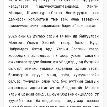
нэгдүгээрт “Гашуунсухайт-Ганцмод, Ханги-
Мандал, Шивээхүрэн-Сэхээ боомтуудын хил
дамнасан холболтын төмөр зам, ачаа тээврийн
шилжүүлэн ачих терминалыг барина” гэж заасан.
2025 оны 02 дугаар сарын 14-ний өдөр байгуулсан
Монгол Улсын Засгийн газар болон Бүгд
Найрамдах Хятад Ард Улсын Засгийн газар
хоорондын хэлэлцээр нь хоёр улсын хамтын
ажиллагаа эрдэс баялаг, аж үйлдвэр, дэд бүтцийн
салбарт өргөжиж, улмаар худалдаа, эдийн засаг,
боловсрол, эрүүл мэнд, соёл, хүмүүнлэгийн
салбар, түүнчлэн олон улс, бүс нутгийн хамтын
ажиллагаа идэвхжих ач холбогдолтойг Монгол
Улсын Ерөнхий сайд Л.Оюун-Эрдэнэ онцоллоо. Уг
хуулийн төсөл батлагдсанаар тавдугаар сараас