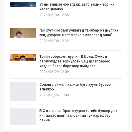
Усны түвшин нэмэгдэж, авто замын зорчих
хэсэг цөмөрчээ
2026/06/30 12:55
"Би хуулийн байгууллагад тайлбар мэдүүлгээ
өгсөн, дуудсан цагт морио эмээллээд очно"
2026/06/30 12:22
Төрийн соёрхолт дуучин Д.Болд: Хүүхэд
багачууддаа зориулсан цэцэрлэг барьж,
хотдоо бэлэг барихаар шийдлээ
2026/06/29 12:49
Сэлэнгэ аймагт халиун буга хууль бусаар
агнажээ
2026/06/26 11:49
Б.Отгонзаяа: Орон сууцны хогийн бункер дэх
ил галаас шалтгаалсан гал түймэр их гарч
байна
2026/06/25 17:02