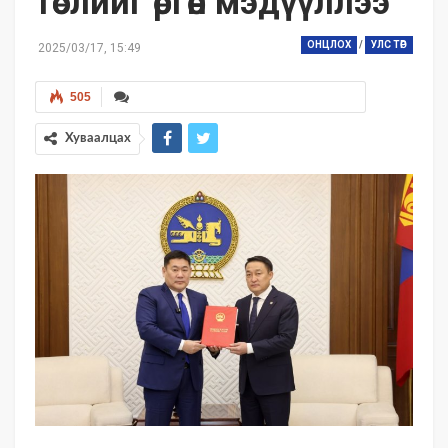
төслийг өргөн мэдүүллээ
ОНЦЛОХ
/
УЛС ТӨР
2025/03/17, 15:49
505
Хуваалцах