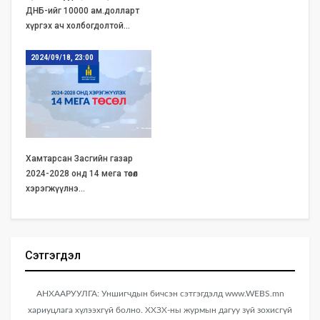
ДНБ-ийг 10000 ам.долларт
хүргэх ач холбогдолтой…
2024/09/18, 23:00
Хамтарсан Засгийн газар
2024-2028 онд 14 мега төсөл
хэрэгжүүлнэ…
Сэтгэгдэл
АНХААРУУЛГА: Уншигчдын бичсэн сэтгэгдэлд www.WEBS.mn
хариуцлага хүлээхгүй болно. ХХЗХ-ны журмын дагуу зүй зохисгүй