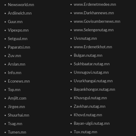
www.Erdenetmedee.mn
Newsworld.mn
Пакистаны мэдэгдлийн дараа газрын тосны
үнэ буурлаа
www.Darkhannews.mn
Ardiinelch.mn
2026/06/18 11:27
www.Govisumbernews.mn
Guur.mn
www.Selengenutag.mn
Vipexpo.mn
Элсэлтийн Шалгалт зохион байгуулах
Uvsnutag.mn
Setguul.mn
ТӨВҮҮДИЙН БАЙРШИЛ
2026/06/17 12:20
www.Erdenetkhot.mn
Paparatsi.mn
Bulgan.nutag.mn
Zuv.mn
Отгонтэнгэр хайрханы тахилгад оролцохоор
Sukhbaatar.nutag.mn
Arslan.mn
ирж буй иргэдийн анхааралд
2026/06/16 15:28
Umnugovi.nutag.mn
Info.mn
Uvurkhangai.nutag.mn
Econews.mn
Парламент хар тамхины хэргийн ялын
Bayankhongor.nutag.mn
Top.mn
бодлогыг чангатгах хуулийг хэлэлцэж эхлэв
Khuvsgul.nutag.mn
Amjilt.com
2026/06/16 15:49
Zavkhan.nutag.mn
Jirgee.mn
Khovd.nutag.mn
Ши Жиньпин Монголд айлчилна
Shuurhai.mn
2026/06/16 13:54
Bayan-ulgii.nutag.mn
Tsag.mn
Tuv.nutag.mn
Tumen.mn