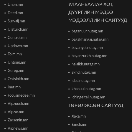
УЛААНБААТАР ХОТ,
Unen.mn
"The MongolZ" баг IEM Cologne Major-2026
тэмцээнийг гуравдугаар шатнаас өндөрлүүллээ
ДҮҮРГИЙН МЭДЭЭ
Deed.mn
2026/06/16 12:43
МЭДЭЭЛЛИЙН САЙТУУД
Survalj.mn
Ulsturch.mn
baganuur.nutag.mn
ТЦА: Согтуугаар автомашин жолоодож долоон
тээврийн хэрэгсэл мөргөсөн этгээдийг
Control.mn
bagakhangai.nutag.mn
саатуулсан
Updown.mn
2026/06/16 12:47
bayangol.nutag.mn
Toim.mn
bayanzurkh.nutag.mn
Дэлхийн банк 2026 оны дэлхийн эдийн засгийн
Untsug.mn
nalaikh.nutag.mn
өсөлтийн төсөөллөө бууруулжээ
2026/06/12 18:05
Gereg.mn
skhd.nutag.mn
Ontslokh.mn
sbd.nutag.mn
Европын Төв банк 2023 оноос хойш анх удаа
Inet.mn
khanuul.nutag.mn
бодлогын хүүгээ өсгөжээ
Focusmedee.mn
2026/06/12 15:05
chingeltei.nutag.mn
Vipzuuch.mn
ТӨРӨЛЖСӨН САЙТУУД
Vipzar.mn
Богдхан ууланд хортон шавж устгалын бодис
Xaxa.mn
цацаж байгаа тул 10-14 хоног ойд чөлөөт цагаа
Zarsonin.mn
өнгөрөөхгүй байхыг зөвлөв
Emch.mn
2026/06/10 12:09
Vipnews.mn