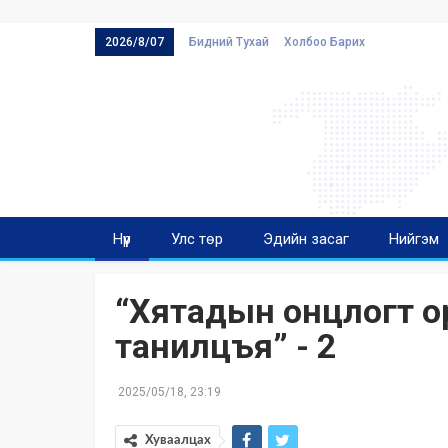
2026/8/07
Бидний Тухай
Холбоо Барих
Нүүр
Улс төр
Эдийн засаг
Нийгэм
“Хятадын онцлогт о
танилцъя” - 2
2025/05/18, 23:19
Хуваалцах