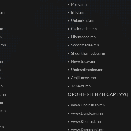
Mand.mn
s.mn
Ehlel.mn
Uuluurkhai.mn
om
Caakmedee.mn
mn
Likemedee.mn
i.mn
Sodonmedee.mn
Shuurkhaimedee.mn
mn
Newstoday.mn
n
Undesniimedee.mn
n
Amjiltnews.mn
mn
76news.mn
ОРОН НУТГИЙН САЙТУУД
h.mn
.mn
www.Choibalsan.mn
.mn
www.Dundgovi.mn
www.Khentiid.mn
mn
www.Dornogovi.mn