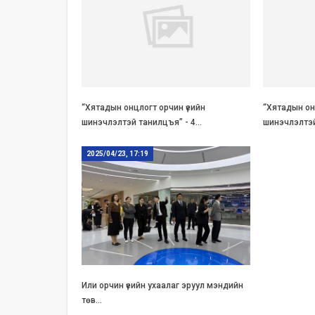
“Хятадын онцлогт орчин үеийн
“Хятадын он
шинэчлэлтэй танилцъя” - 4…
шинэчлэлтэй
2025/04/23, 17:19
Или орчин үеийн ухаалаг эруул мэндийн
төв…