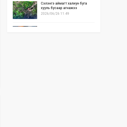
Сэлэнгэ аймагт халиун буга
хууль бусаар агнажээ
2026/06/26 11:49
Б.Отгонзаяа: Орон сууцны
хогийн бункер дэх ил галаас
шалтгаалсан гал түймэр их гарч
байна
2026/06/25 17:02
Бид илүү нээлттэй, үр ашигтай,
ногоон Өвөр Монголыг харлаа
2026/06/25 12:44
АНУ-ын Сенат Ираны эсрэг
цэргийн ажиллагааг зогсоохыг
шаардсан тогтоол батлав
2026/06/24 14:23
Долоодугаар сарын 10-19-ний
хооронд бүх нийтээр 10 хоног
АМАРНА
2026/06/24 13:40