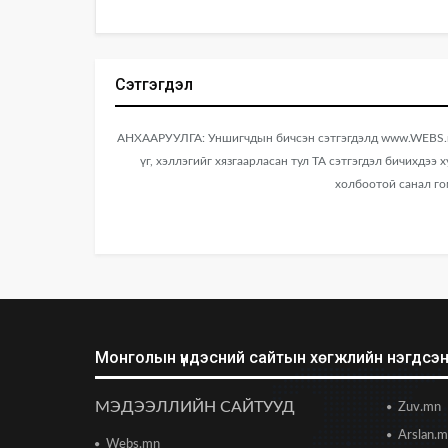
Сэтгэгдэл
АНХААРУУЛГА: Уншигчдын бичсэн сэтгэгдэлд www.WEBS.mn
үг, хэллэгийг хязгаарласан тул ТА сэтгэгдэл бичихдээ 
холбоотой санал го
Монголын үндэсний сайтын хөгжлийн нэгдсэн 
МЭДЭЭЛЛИЙН САЙТУУД
Zuv.mn
Arslan.
Webs.mn