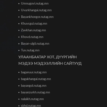
анхааралд
Umnugovi.nutag.mn
2026/06/16 15:28
Uvurkhangai.nutag.mn
Парламент хар тамхины
Bayankhongor.nutag.mn
хэргийн ялын бодлогыг
Khuvsgul.nutag.mn
чангатгах хуулийг хэлэлцэж
эхлэв
Zavkhan.nutag.mn
2026/06/16 15:49
Khovd.nutag.mn
Ши Жиньпин Монголд айлчилна
Bayan-ulgii.nutag.mn
2026/06/16 13:54
Tuv.nutag.mn
УЛААНБААТАР ХОТ, ДҮҮРГИЙН
МЭДЭЭ МЭДЭЭЛЛИЙН САЙТУУД
"The MongolZ" баг IEM Cologne
Major-2026 тэмцээнийг
гуравдугаар шатнаас
baganuur.nutag.mn
өндөрлүүллээ
bagakhangai.nutag.mn
2026/06/16 12:43
bayangol.nutag.mn
ТЦА: Согтуугаар автомашин
bayanzurkh.nutag.mn
жолоодож долоон тээврийн
хэрэгсэл мөргөсөн этгээдийг
nalaikh.nutag.mn
саатуулсан
skhd.nutag.mn