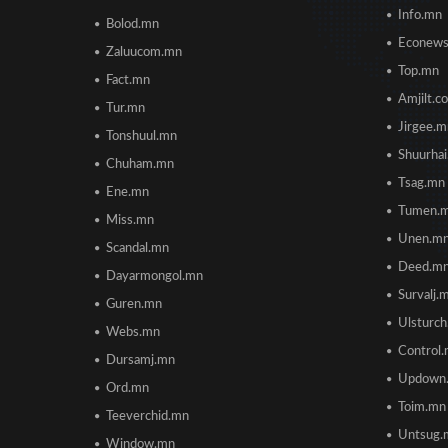
Info.mn
Bolod.mn
Econew
Zaluucom.mn
Top.mn
Fact.mn
Amjilt.c
Tur.mn
Jirgee.
Tonshuul.mn
Shuurha
Chuham.mn
Tsag.mn
Ene.mn
Tumen.
Miss.mn
Unen.m
Scandal.mn
Deed.m
Dayarmongol.mn
Survalj.
Guren.mn
Ulsturc
Webs.mn
Control
Dursamj.mn
Updown
Ord.mn
Toim.mn
Teeverchid.mn
Untsug.
Window.mn