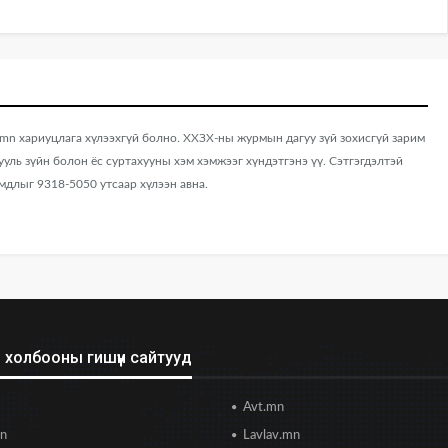
 хариуцлага хүлээхгүй болно. ХХЗХ-ны журмын дагуу зүй зохисгүй зарим
хууль зүйн болон ёс суртахууны хэм хэмжээг хүндэтгэнэ үү. Сэтгэгдэлтэй
мдлыг 9318-5050 утсаар хүлээн авна.
холбооны гишүүн сайтууд
Avt.mn
mn
Lavlav.mn