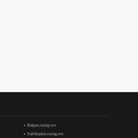
Сонсголгүй төрийн СОНСГОЛ-2
2026/06/19 10:08
Монгол Улсын дэлхийд
өрсөлдөх чадвар 75 улсаас 67-
рт бичигджээ
2026/06/18 17:53
Пакистаны мэдэгдлийн дараа
газрын тосны үнэ буурлаа
2026/06/18 11:27
Элсэлтийн Шалгалт зохион
байгуулах ТӨВҮҮДИЙН
БАЙРШИЛ
2026/06/17 12:20
Bulgan.nutag.mn
Отгонтэнгэр хайрханы тахилгад
Sukhbaatar.nutag.mn
оролцохоор ирж буй иргэдийн