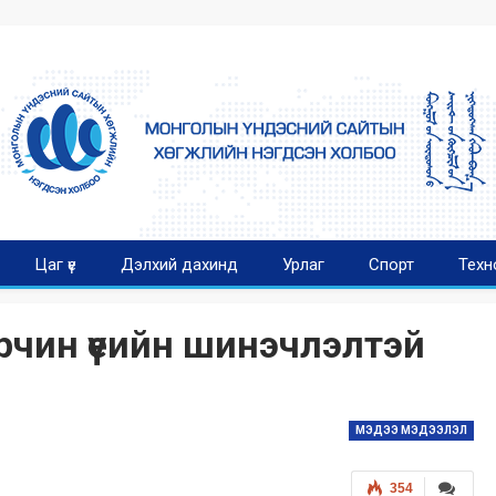
Цаг үе
Дэлхий дахинд
Урлаг
Спорт
Техн
рчин үеийн шинэчлэлтэй
МЭДЭЭ МЭДЭЭЛЭЛ
354