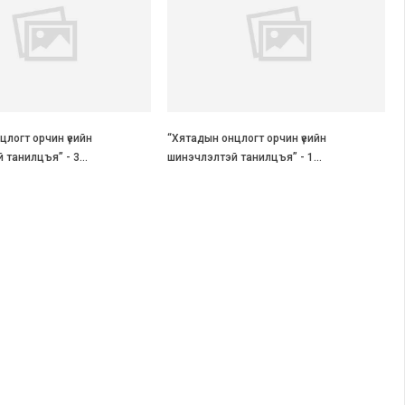
цлогт орчин үеийн
“Хятадын онцлогт орчин үеийн
 танилцъя” - 3…
шинэчлэлтэй танилцъя” - 1…