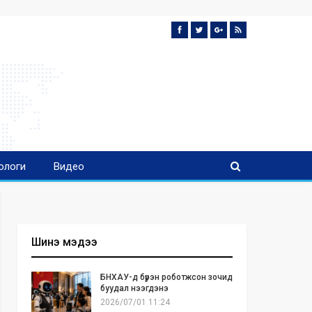
ологи
Видео
Шинэ мэдээ
БНХАУ-д бүрэн роботжсон зочид
буудал нээгдэнэ
2026/07/01 11:24