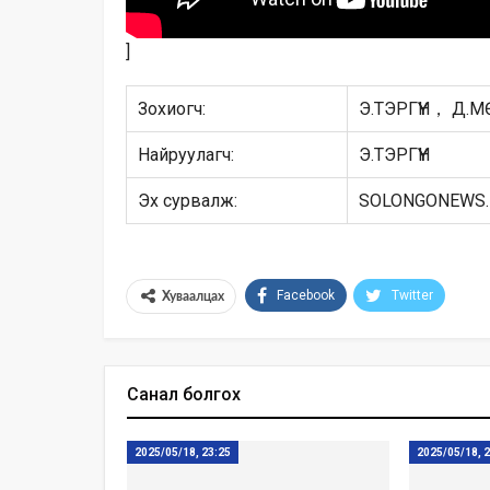
]
Зохиогч:
Э.ТЭРГҮҮН， Д.
Найруулагч:
Э.ТЭРГҮҮН
Эх сурвалж:
SOLONGONEWS
Facebook
Twitter
Хуваалцах
Санал болгох
2025/05/18, 23:25
2025/05/18, 