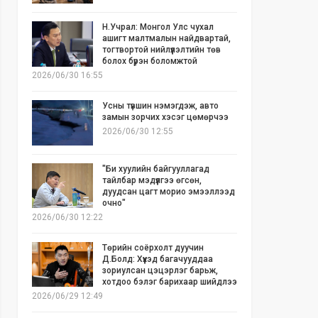
Н.Учрал: Монгол Улс чухал
ашигт малтмалын найдвартай,
тогтвортой нийлүүлэлтийн төв
болох бүрэн боломжтой
2026/06/30 16:55
Усны түвшин нэмэгдэж, авто
замын зорчих хэсэг цөмөрчээ
2026/06/30 12:55
"Би хуулийн байгууллагад
тайлбар мэдүүлгээ өгсөн,
дуудсан цагт морио эмээллээд
очно"
2026/06/30 12:22
Төрийн соёрхолт дуучин
Д.Болд: Хүүхэд багачууддаа
зориулсан цэцэрлэг барьж,
хотдоо бэлэг барихаар шийдлээ
2026/06/29 12:49