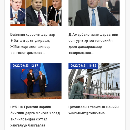
Байнгын хорооны даргаар
Д.Амарбаясгалан дараагийн
Э.Батшугарыг улирааж,
сонгууль хүртэл генсекийн
Ж.Батжаргалыг шинээр
дээл давхарлахаар
сонгохыг дэмжлээ…
тохиролцжээ…
2022/09/23, 12:37
2022/09/21, 10:52
НҮБ-ын Ерөнхий нарийн
Цахилгааны тарифын шөнийн
бичгийн дарга Монгол Улсад
хөнгөлөлт үргэлжилнэ…
айлчилсандаа сэтгэл
хангалуун байгаагаа