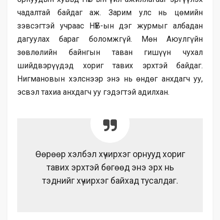
чадалтай байдаг аж. Зарим улс нь цөмийн
зэвсэгтэй учраас НҮБ-ын дэг журмыг албадан
дагуулах бараг боломжгүй. Мөн Аюулгүйн
зөвлөлийн байнгын таван гишүүн чухал
шийдвэрүүдэд хориг тавих эрхтэй байдаг.
Нигмановын хэлснээр энэ нь өндөг анхдагч уу,
эсвэл тахиа анхдагч уу гэдэгтэй адилхан.
Өөрөөр хэлбэл хүчирхэг орнууд хориг
тавих эрхтэй бөгөөд энэ эрх нь
тэднийг хүчирхэг байхад тусалдаг.