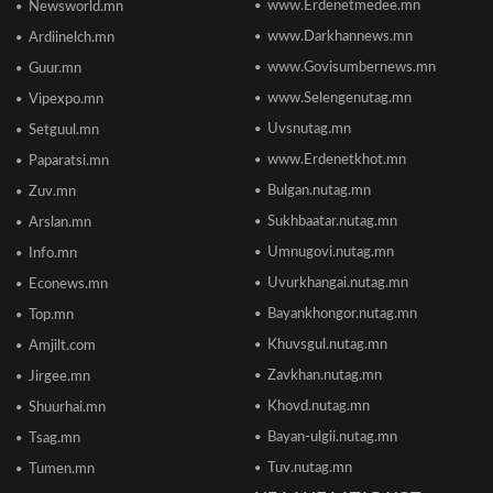
www.Erdenetmedee.mn
Newsworld.mn
Пакистаны мэдэгдлийн дараа газрын тосны үнэ
буурлаа
www.Darkhannews.mn
Ardiinelch.mn
2026/06/18 11:27
www.Govisumbernews.mn
Guur.mn
www.Selengenutag.mn
Vipexpo.mn
Элсэлтийн Шалгалт зохион байгуулах
Uvsnutag.mn
Setguul.mn
ТӨВҮҮДИЙН БАЙРШИЛ
2026/06/17 12:20
www.Erdenetkhot.mn
Paparatsi.mn
Bulgan.nutag.mn
Zuv.mn
Отгонтэнгэр хайрханы тахилгад оролцохоор
Sukhbaatar.nutag.mn
Arslan.mn
ирж буй иргэдийн анхааралд
2026/06/16 15:28
Umnugovi.nutag.mn
Info.mn
Uvurkhangai.nutag.mn
Econews.mn
Парламент хар тамхины хэргийн ялын
Bayankhongor.nutag.mn
Top.mn
бодлогыг чангатгах хуулийг хэлэлцэж эхлэв
Khuvsgul.nutag.mn
Amjilt.com
2026/06/16 15:49
Zavkhan.nutag.mn
Jirgee.mn
Khovd.nutag.mn
Ши Жиньпин Монголд айлчилна
Shuurhai.mn
2026/06/16 13:54
Bayan-ulgii.nutag.mn
Tsag.mn
Tuv.nutag.mn
Tumen.mn