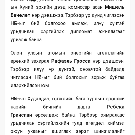
ын Хүний эрхийн дээд комиссар асан
Мишель
Бачелет
нэр дэвшжээ. Тэрбээр үр дүнд чиглэсэн
НҮБ-ыг бий болгохоо амлаж, илүү хүчтэй
урьдчилан сэргийлэх дипломат ажиллагааг
уриалж байна.
Олон улсын атомын энергийн агентлагийн
ерөнхий захирал
Рафаэль Гросси
нэр дэвшсэн.
Тэрбээр илүү үр дүнтэй, оновчтой байдалд
чиглэсэн НҮБ-ыг бий болгохыг зорьж буйгаа
илэрхийлсэн юм.
НҮБ-ын Худалдаа, хөгжлийн бага хурлын ерөнхий
нарийн бичгийн дарга
Ребека
Гринспан
өрсөлдөж байна. Тэрбээр хямралаас
урьдчилан сэргийлэхийн тулд өгөгдөл, хиймэл
оюун ухааныг ашиглах зэрэг шинэчлэлийг