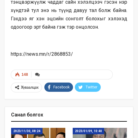
тэнцвэржүүлж чаддаг сайн хэлэлцээч гэсэн нэр
хүндтэй тул энэ нь түүнд давуу тал болж байна.
Гэхдээ яг хэн эцсийн сонголт болохыг хэлэхэд
одоогоор эрт байна гэж тэр онцолсон.
https://news.mn/r/2868853/
148
Facebook
Twitter
Хуваалцах
Санал болгох
2023/11/30, 08:24
2023/01/09, 10:40