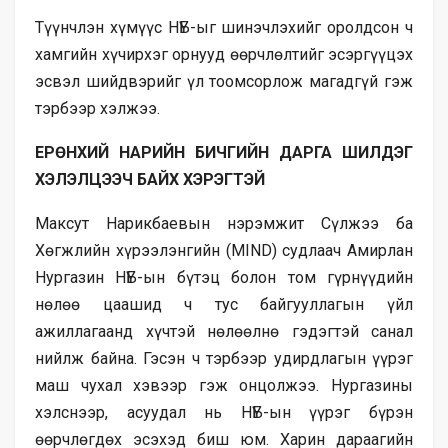
Түүнчлэн хүмүүс НҮБ-ыг шинэчлэхийг оролдсон ч
хамгийн хүчирхэг орнууд өөрчлөлтийг эсэргүүцэх
эсвэл шийдвэрийг үл тоомсорлож магадгүй гэж
тэрбээр хэлжээ.
ЕРӨНХИЙ НАРИЙН БИЧГИЙН ДАРГА ШИЛДЭГ
ХЭЛЭЛЦЭЭЧ БАЙХ ХЭРЭГТЭЙ
Максут Нарикбаевын нэрэмжит Сүлжээ ба
Хөгжлийн хүрээлэнгийн (MIND) судлаач Амирлан
Нургазин НҮБ-ын бүтэц болон том гүрнүүдийн
нөлөө цаашид ч тус байгууллагын үйл
ажиллагаанд хүчтэй нөлөөлнө гэдэгтэй санал
нийлж байна. Гэсэн ч тэрбээр удирдлагын үүрэг
маш чухал хэвээр гэж онцолжээ. Нургазины
хэлснээр, асуудал нь НҮБ-ын үүрэг бүрэн
өөрчлөгдөх эсэхэд биш юм. Харин дараагийн