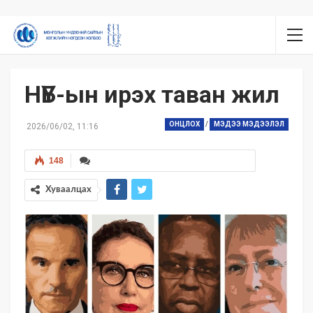
НҮБ-ын ирэх таван жил
ОНЦЛОХ
/
МЭДЭЭ МЭДЭЭЛЭЛ
2026/06/02, 11:16
148
Хуваалцах