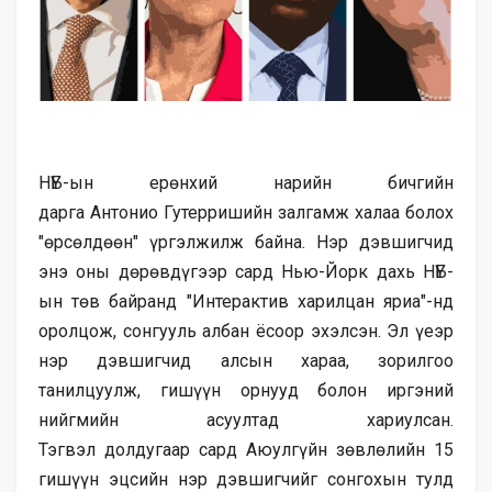
НҮБ-ын ерөнхий нарийн бичгийн
дарга
Антонио
Гутерришийн
залгамж халаа болох
"өрсөлдөөн" үргэлжилж байна. Нэр дэвшигчид
энэ оны дөрөвдүгээр сард Нью-Йорк дахь НҮБ-
ын төв байранд "Интерактив харилцан яриа"-нд
оролцож, сонгууль албан ёсоор эхэлсэн. Эл үеэр
нэр дэвшигчид алсын хараа, зорилгоо
танилцуулж, гишүүн орнууд болон иргэний
нийгмийн асуултад хариулсан.
Тэгвэл
долдугаар
сард Аюулгүйн зөвлөлийн 15
гишүүн эцсийн нэр дэвшигчийг сонгохын тулд