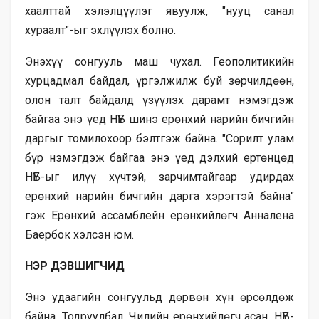
хаалттай хэлэлцүүлэг явуулж, "нууц санал
хураалт"-ыг эхлүүлэх болно.
Энэхүү сонгууль маш чухал. Геополитикийн
хурцадмал байдал, үргэлжилж буй зөрчилдөөн,
олон талт байдалд үзүүлэх дарамт нэмэгдэж
байгаа энэ үед НҮБ шинэ ерөнхий нарийн бичгийн
даргыг томилохоор бэлтгэж байна. "Сорилт улам
бүр нэмэгдэж байгаа энэ үед дэлхий ертөнцөд
НҮБ-ыг илүү хүчтэй, зарчимтайгаар удирдах
ерөнхий нарийн бичгийн дарга хэрэгтэй байна"
гэж Ерөнхий ассамблейн ерөнхийлөгч Анналена
Баербок хэлсэн юм.
НЭР ДЭВШИГЧИД
Энэ удаагийн сонгуульд дөрвөн хүн өрсөлдөж
байна. Тодруулбал, Чилийн ерөнхийлөгч асан, НҮБ-