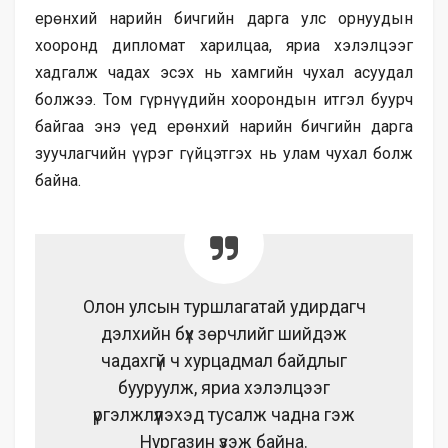
ерөнхий нарийн бичгийн дарга улс орнуудын
хооронд дипломат харилцаа, яриа хэлэлцээг
хадгалж чадах эсэх нь хамгийн чухал асуудал
болжээ. Том гүрнүүдийн хоорондын итгэл буурч
байгаа энэ үед ерөнхий нарийн бичгийн дарга
зуучлагчийн үүрэг гүйцэтгэх нь улам чухал болж
байна.
Олон улсын туршлагатай удирдагч
дэлхийн бүх зөрчлийг шийдэж
чадахгүй ч хурцадмал байдлыг
бууруулж, яриа хэлэлцээг
үргэлжлүүлэхэд тусалж чадна гэж
Нургазин үзэж байна.