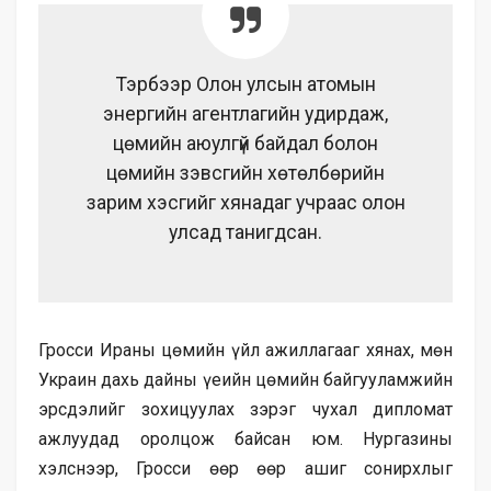
Тэрбээр Олон улсын атомын
энергийн агентлагийн удирдаж,
цөмийн аюулгүй байдал болон
цөмийн зэвсгийн хөтөлбөрийн
зарим хэсгийг хянадаг учраас олон
улсад танигдсан.
Гросси Ираны цөмийн үйл ажиллагааг хянах, мөн
Украин дахь дайны үеийн цөмийн байгууламжийн
эрсдэлийг зохицуулах зэрэг чухал дипломат
ажлуудад оролцож байсан юм. Нургазины
хэлснээр, Гросси өөр өөр ашиг сонирхлыг