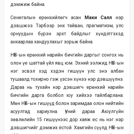
дэмжиж байна.
Сенегалын ерөнхийлөгч асан
Маки Салл
нэр
дэвшжээ. Тэрбээр энх тайван, прагматизм, улс
орнуудын бүрэн эрхт байдлыг хүндэтгэхэд
анхаарлаа хандуулахыг зорьж байна.
НҮБ-ын ерөнхий нарийн бичгийн даргыг сонгох нь
олон үе шаттай үйл явц юм. Эхний ээлжид НҮБ-ын
нэг эсвэл хэд хэдэн гишүүн улс энэ албан
тушаалд тохирно гэж үзсэн хүнээ нэр дэвшүүлнэ.
Дараа нь тухайн нэр дэвшигч ерөнхий нарийн
бичгийн дарга
болбол
юу хийхээ тайлбарлана.
Мөн НҮБ-ын гишүүд болон заримдаа олон нийтийн
асуултад хариулна. Үүний дараа Аюулгүйн
зөвлөлийн 15 гишүүнээс дор хаяж ес нь нэг нэр
дэвшигчийг дэмжих ёстой. Хамгийн сүүлд НҮБ-ын