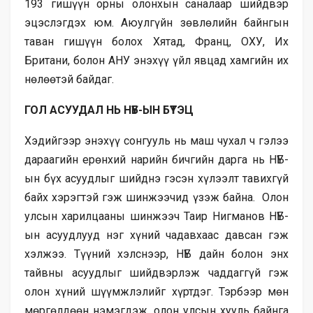
193 гишүүн орны
олонхын
саналаар шийдвэр
эцэслэгдэх юм. Аюулгүйн зөвлөлийн байнгын
таван гишүүн болох Хятад, Франц, ОХУ, Их
Британи, болон АНУ энэхүү үйл явцад хамгийн их
нөлөөтэй байдаг.
ГОЛ АСУУДАЛ НЬ НҮБ-ЫН БҮТЭЦ
Хэдийгээр энэхүү сонгууль нь маш чухал ч гэлээ
дараагийн ерөнхий нарийн бичгийн дарга нь НҮБ-
ын бүх асуудлыг шийднэ гэсэн хүлээлт тавихгүй
байх хэрэгтэй гэж шинжээчид үзэж байна. Олон
улсын харилцааны шинжээч Таир Нигманов НҮБ-
ын асуудлууд нэг хүний чадавхаас давсан гэж
хэлжээ. Түүний хэлснээр, НҮБ дайн болон энх
тайвны асуудлыг шийдвэрлэж чаддаггүй гэж
олон хүний шүүмжлэлийг хүртдэг. Тэрбээр мөн
мөргөлдөөн нэмэгдэж, олон улсын хууль байнга