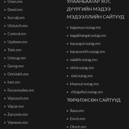
УЛААНБААТАР ХОТ,
Unen.mn
"The MongolZ" баг IEM Cologne Major-2026
тэмцээнийг гуравдугаар шатнаас өндөрлүүллээ
ДҮҮРГИЙН МЭДЭЭ
Deed.mn
2026/06/16 12:43
МЭДЭЭЛЛИЙН САЙТУУД
Survalj.mn
Ulsturch.mn
baganuur.nutag.mn
ТЦА: Согтуугаар автомашин жолоодож долоон
тээврийн хэрэгсэл мөргөсөн этгээдийг
Control.mn
bagakhangai.nutag.mn
саатуулсан
Updown.mn
2026/06/16 12:47
bayangol.nutag.mn
Toim.mn
bayanzurkh.nutag.mn
Дэлхийн банк 2026 оны дэлхийн эдийн засгийн
Untsug.mn
nalaikh.nutag.mn
өсөлтийн төсөөллөө бууруулжээ
2026/06/12 18:05
Gereg.mn
skhd.nutag.mn
Ontslokh.mn
sbd.nutag.mn
Европын Төв банк 2023 оноос хойш анх удаа
Inet.mn
khanuul.nutag.mn
бодлогын хүүгээ өсгөжээ
Focusmedee.mn
2026/06/12 15:05
chingeltei.nutag.mn
Vipzuuch.mn
ТӨРӨЛЖСӨН САЙТУУД
Vipzar.mn
Богдхан ууланд хортон шавж устгалын бодис
Xaxa.mn
цацаж байгаа тул 10-14 хоног ойд чөлөөт
Zarsonin.mn
цагаа өнгөрөөхгүй байхыг зөвлөв
Emch.mn
2026/06/10 12:09
Vipnews.mn
Otoch.mn