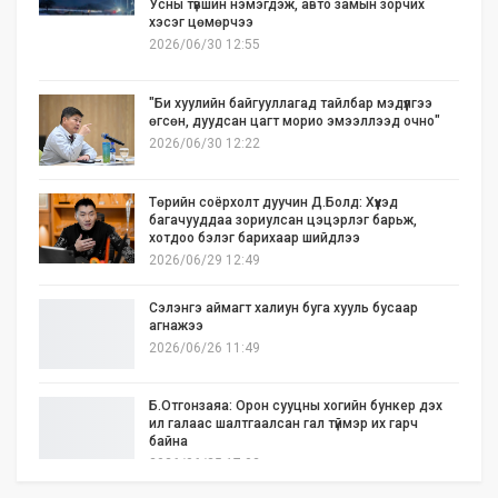
Усны түвшин нэмэгдэж, авто замын зорчих
хэсэг цөмөрчээ
2026/06/30 12:55
"Би хуулийн байгууллагад тайлбар мэдүүлгээ
өгсөн, дуудсан цагт морио эмээллээд очно"
2026/06/30 12:22
Төрийн соёрхолт дуучин Д.Болд: Хүүхэд
багачууддаа зориулсан цэцэрлэг барьж,
хотдоо бэлэг барихаар шийдлээ
2026/06/29 12:49
Сэлэнгэ аймагт халиун буга хууль бусаар
агнажээ
2026/06/26 11:49
Б.Отгонзаяа: Орон сууцны хогийн бункер дэх
ил галаас шалтгаалсан гал түймэр их гарч
байна
2026/06/25 17:02