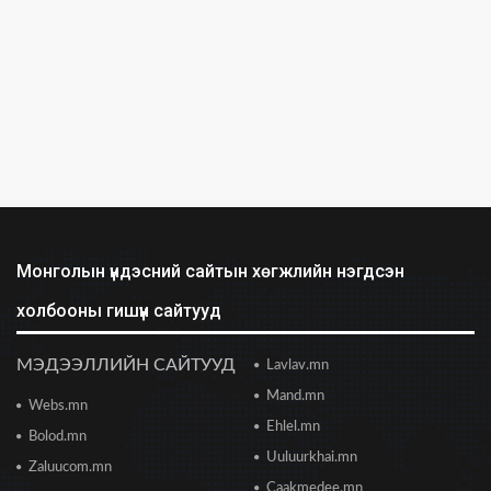
Бид илүү нээлттэй, үр ашигтай, ногоон Өвөр
Монголыг харлаа
2026/06/25 12:44
АНУ-ын Сенат Ираны эсрэг цэргийн
ажиллагааг зогсоохыг шаардсан тогтоол
батлав
2026/06/24 14:23
Долоодугаар сарын 10-19-ний хооронд бүх
нийтээр 10 хоног АМАРНА
2026/06/24 13:40
Монголын үндэсний сайтын хөгжлийн нэгдсэн
холбооны гишүүн сайтууд
2028 оны сонгуульд Т.Баярхүү хүч үзэхээ мэдэгдэв
2026/06/23 18:47
МЭДЭЭЛЛИЙН САЙТУУД
Lavlav.mn
Mand.mn
Webs.mn
Цонжин зах: Монголын хамгийн урт
худалдааны төв худалдаа эрхлэгчдэд хаалгаа
Ehlel.mn
Bolod.mn
нээж байна
Uuluurkhai.mn
2026/06/23 13:05
Zaluucom.mn
Caakmedee.mn