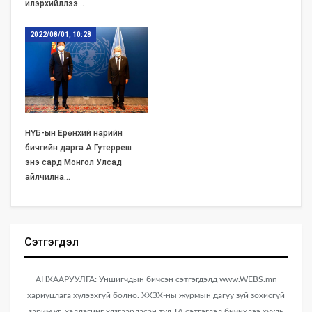
илэрхийллээ…
2022/08/01, 10:28
НҮБ-ын Ерөнхий нарийн
бичгийн дарга А.Гутерреш
энэ сард Монгол Улсад
айлчилна…
Сэтгэгдэл
АНХААРУУЛГА: Уншигчдын бичсэн сэтгэгдэлд www.WEBS.mn
хариуцлага хүлээхгүй болно. ХХЗХ-ны журмын дагуу зүй зохисгүй
зарим үг, хэллэгийг хязгаарласан тул ТА сэтгэгдэл бичихдээ хууль