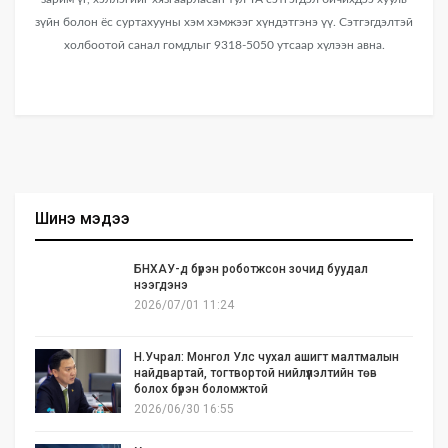
зүйн болон ёс суртахууны хэм хэмжээг хүндэтгэнэ үү. Сэтгэгдэлтэй
холбоотой санал гомдлыг 9318-5050 утсаар хүлээн авна.
Шинэ мэдээ
БНХАУ-д бүрэн роботжсон зочид буудал
нээгдэнэ
2026/07/01 11:24
Н.Учрал: Монгол Улс чухал ашигт малтмалын
найдвартай, тогтвортой нийлүүлэлтийн төв
болох бүрэн боломжтой
2026/06/30 16:55