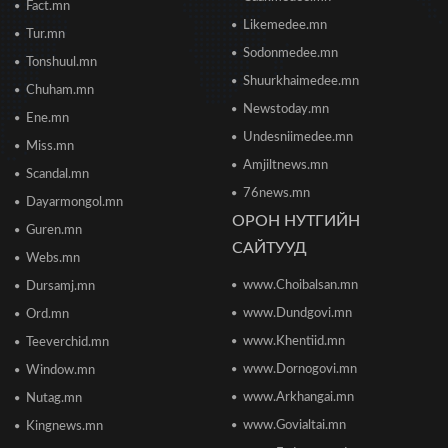
Fact.mn
Борооны ус зайлуулах худаг, шугам руу ахуйн
Likemedee.mn
Tur.mn
хог хаяхгүй байхыг санууллаа
Sodonmedee.mn
2026/06/20 11:04
Tonshuul.mn
Shuurkhaimedee.mn
Chuham.mn
Б.Даваадалай: Уурхайн менежментээс
Newstoday.mn
Ene.mn
баялгийн удирдлагад шилжиж байна
Undesniimedee.mn
2026/06/19 15:32
Miss.mn
Amjiltnews.mn
Scandal.mn
76news.mn
Сонсголгүй төрийн СОНСГОЛ-2
Dayarmongol.mn
2026/06/19 10:17
ОРОН НУТГИЙН
Guren.mn
САЙТУУД
Webs.mn
www.Choibalsan.mn
Сонсголгүй төрийн СОНСГОЛ-2
Dursamj.mn
2026/06/19 10:08
www.Dundgovi.mn
Ord.mn
www.Khentiid.mn
Teeverchid.mn
www.Dornogovi.mn
Window.mn
Монгол Улсын дэлхийд өрсөлдөх чадвар 75
улсаас 67-рт бичигджээ
www.Arkhangai.mn
Nutag.mn
2026/06/18 17:53
www.Govialtai.mn
Kingnews.mn