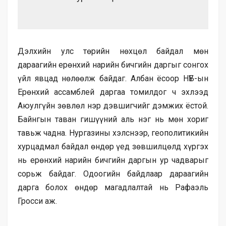
Дэлхийн улс төрийн нөхцөл байдал мөн
дараагийн ерөнхий нарийн бичгийн даргыг сонгох
үйл явцад нөлөөлж байдаг. Албан ёсоор НҮБ-ын
Ерөнхий ассамблей даргаа томилдог ч эхлээд
Аюулгүйн зөвлөл нэр дэвшигчийг дэмжих ёстой.
Байнгын таван гишүүний аль нэг нь мөн хориг
тавьж чадна. Нургазины хэлснээр, геополитикийн
хурцадмал байдал өндөр үед зөвшилцөлд хүргэх
нь ерөнхий нарийн бичгийн даргын ур чадварыг
сорьж байдаг. Одоогийн байдлаар дараагийн
дарга болох өндөр магадлалтай нь Рафаэль
Гросси аж.