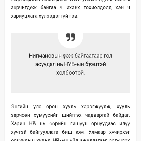
зөрчигдөж байгаа ч ихэнх тохиолдолд хэн ч
хариуцлага хүлээдэггүй гэв.
Нигмановын үзэж байгаагаар гол
асуудал нь НҮБ-ын бүтэцтэй
холбоотой.
Энгийн улс орон хууль хэрэгжүүлж, хууль
зөрчсөн хүмүүсийг шийтгэх чадвартай байдаг.
Харин НҮБ нь өөрийн гишүүн орнуудаас илүү
хүчтэй байгууллага биш юм. Улмаар хүчирхэг
орнуудын хувьд НҮБ-ын үйл ажиллагааг эргүүлэх