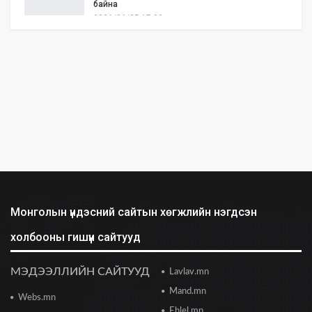
байна
2026/06/25 17:02
Бид илүү нээлттэй, үр ашигтай, ногоон Өвөр
Монголыг харлаа
2026/06/25 12:44
АНУ-ын Сенат Ираны эсрэг цэргийн
ажиллагааг зогсоохыг шаардсан тогтоол
батлав
2026/06/24 14:23
Долоодугаар сарын 10-19-ний хооронд бүх
нийтээр 10 хоног АМАРНА
2026/06/24 13:40
Монголын үндэсний сайтын хөгжлийн нэгдсэн
холбооны гишүүн сайтууд
2028 оны сонгуульд Т.Баярхүү хүч үзэхээ мэдэгдэв
2026/06/23 18:47
МЭДЭЭЛЛИЙН САЙТУУД
Lavlav.mn
Mand.mn
Webs.mn
Цонжин зах: Монголын хамгийн урт
худалдааны төв худалдаа эрхлэгчдэд хаалгаа
Ehlel.mn