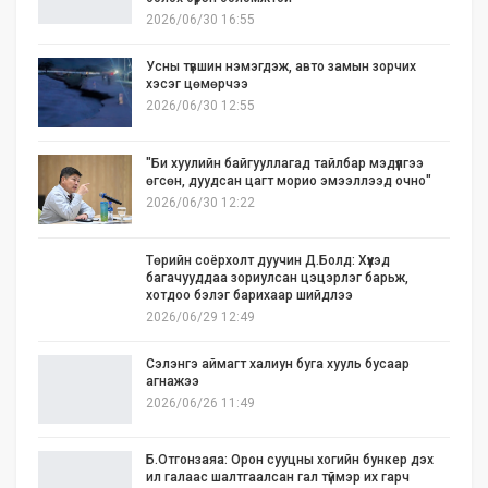
2026/06/30 16:55
Усны түвшин нэмэгдэж, авто замын зорчих
хэсэг цөмөрчээ
2026/06/30 12:55
"Би хуулийн байгууллагад тайлбар мэдүүлгээ
өгсөн, дуудсан цагт морио эмээллээд очно"
2026/06/30 12:22
Төрийн соёрхолт дуучин Д.Болд: Хүүхэд
багачууддаа зориулсан цэцэрлэг барьж,
хотдоо бэлэг барихаар шийдлээ
2026/06/29 12:49
Сэлэнгэ аймагт халиун буга хууль бусаар
агнажээ
2026/06/26 11:49
Б.Отгонзаяа: Орон сууцны хогийн бункер дэх
ил галаас шалтгаалсан гал түймэр их гарч