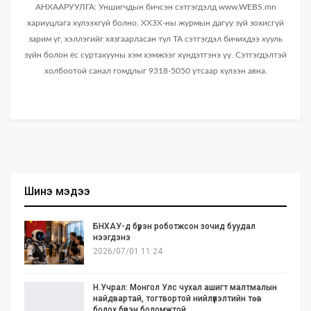
АНХААРУУЛГА: Уншигчдын бичсэн сэтгэгдэлд www.WEBS.mn
хариуцлага хүлээхгүй болно. ХХЗХ-ны журмын дагуу зүй зохисгүй
зарим үг, хэллэгийг хязгаарласан тул ТА сэтгэгдэл бичихдээ хууль
зүйн болон ёс суртахууны хэм хэмжээг хүндэтгэнэ үү. Сэтгэгдэлтэй
холбоотой санал гомдлыг 9318-5050 утсаар хүлээн авна.
Шинэ мэдээ
БНХАУ-д бүрэн роботжсон зочид буудал
нээгдэнэ
2026/07/01 11:24
Н.Учрал: Монгол Улс чухал ашигт малтмалын
найдвартай, тогтвортой нийлүүлэлтийн төв
болох бүрэн боломжтой