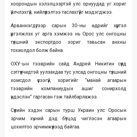
хоорондын хэлэлцээртэй улс орнуудад уг хориг
үйлчлэхгүй, нийлүүлэлтээ таслахгүйг мэдэгджээ.
Арваннэгдүгээр сарын 30-ны өдрийг хүртэл
үргэлжлэх уг арга хэмжээ нь Орос улс онгоцны
түлшний экспортдоо хориг тавьсан анхны
тохиолдол болж байна.
ОХУ-ын тээврийн сайд Андрей Никитин сүүлд
сэтгүүлчидтэй уулзахдаа тус улсад онгоцны түлшний
хомсдол үүсээгүй, хоригийг “манай агаарын
тээврийн компаниудын ашиг сонирхолд
үндэслэн” гаргасан гэж тайлбарлажээ.
Сүүлийн хэдэн сарын турш Украин улс Оросын
эрчим хүчний дэд бүтцэд чиглэсэн агаарын
цохилтоо эрчимжүүлээд байгаа.