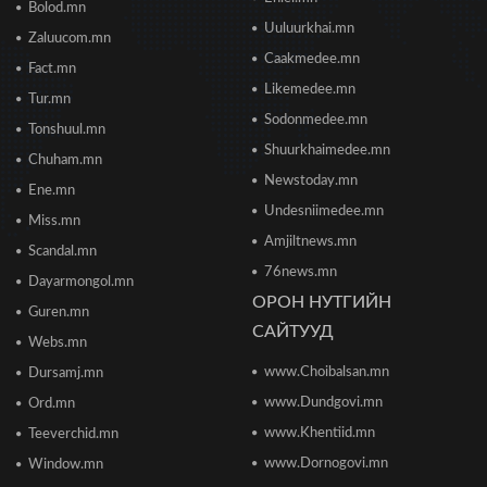
Bolod.mn
нээж байна
Uuluurkhai.mn
2026/06/23 13:05
Zaluucom.mn
Caakmedee.mn
Fact.mn
Борооны ус зайлуулах худаг, шугам руу ахуйн
Likemedee.mn
Tur.mn
хог хаяхгүй байхыг санууллаа
Sodonmedee.mn
2026/06/20 11:04
Tonshuul.mn
Shuurkhaimedee.mn
Chuham.mn
Б.Даваадалай: Уурхайн менежментээс
Newstoday.mn
Ene.mn
баялгийн удирдлагад шилжиж байна
Undesniimedee.mn
2026/06/19 15:32
Miss.mn
Amjiltnews.mn
Scandal.mn
76news.mn
Сонсголгүй төрийн СОНСГОЛ-2
Dayarmongol.mn
2026/06/19 10:17
ОРОН НУТГИЙН
Guren.mn
САЙТУУД
Webs.mn
www.Choibalsan.mn
Сонсголгүй төрийн СОНСГОЛ-2
Dursamj.mn
2026/06/19 10:08
www.Dundgovi.mn
Ord.mn
www.Khentiid.mn
Teeverchid.mn
www.Dornogovi.mn
Window.mn
Монгол Улсын дэлхийд өрсөлдөх чадвар 75
улсаас 67-рт бичигджээ