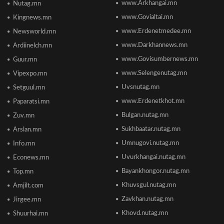
www.Arkhangai.mn
Nutag.mn
2026/06/18 17:53
www.Govialtai.mn
Kingnews.mn
www.Erdenetmedee.mn
Newsworld.mn
Пакистаны мэдэгдлийн дараа газрын тосны үнэ
буурлаа
www.Darkhannews.mn
Ardiinelch.mn
2026/06/18 11:27
www.Govisumbernews.mn
Guur.mn
www.Selengenutag.mn
Vipexpo.mn
Элсэлтийн Шалгалт зохион байгуулах
Uvsnutag.mn
Setguul.mn
ТӨВҮҮДИЙН БАЙРШИЛ
2026/06/17 12:20
www.Erdenetkhot.mn
Paparatsi.mn
Bulgan.nutag.mn
Zuv.mn
Отгонтэнгэр хайрханы тахилгад оролцохоор
Sukhbaatar.nutag.mn
Arslan.mn
ирж буй иргэдийн анхааралд
2026/06/16 15:28
Umnugovi.nutag.mn
Info.mn
Uvurkhangai.nutag.mn
Econews.mn
Парламент хар тамхины хэргийн ялын
Bayankhongor.nutag.mn
Top.mn
бодлогыг чангатгах хуулийг хэлэлцэж эхлэв
Khuvsgul.nutag.mn
Amjilt.com
2026/06/16 15:49
Zavkhan.nutag.mn
Jirgee.mn
Khovd.nutag.mn
Ши Жиньпин Монголд айлчилна
Shuurhai.mn
2026/06/16 13:54