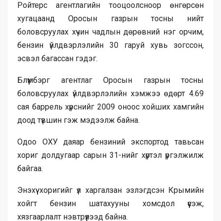
Ройтерс агентлагийн тооцоолсноор өнгөрсөн
хугацаанд Оросын газрын тосны нийт
боловсруулах хүчин чадлын дөрөвний нэг орчим,
бензин үйлдвэрлэлийн 30 гаруй хувь зогссон,
эсвэл багассан гэдэг.
Блүүмбэрг агентлаг Оросын газрын тосны
боловсруулах үйлдвэрлэлийн хэмжээ өдөрт 4.69
сая баррель хүрснийг 2009 оноос хойших хамгийн
доод түвшин гэж мэдээлж байна.
Одоо ОХУ даяар бензиний экспортод тавьсан
хориг долдугаар сарын 31-нийг хүртэл үргэлжилж
байгаа.
Энэхүү хоригийг үл харгалзан эзлэгдсэн Крымийн
хойгт бензин шатахууны хомсдол үүсэж,
хязгаарлалт нэвтрүүлээд байна.