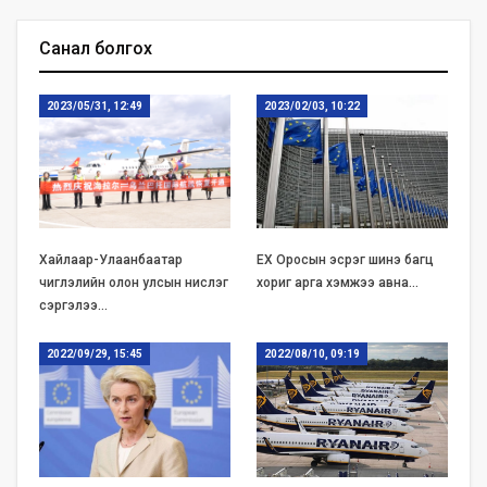
Санал болгох
2023/05/31, 12:49
2023/02/03, 10:22
Хайлаар-Улаанбаатар
ЕХ Оросын эсрэг шинэ багц
чиглэлийн олон улсын нислэг
хориг арга хэмжээ авна…
сэргэлээ…
2022/09/29, 15:45
2022/08/10, 09:19