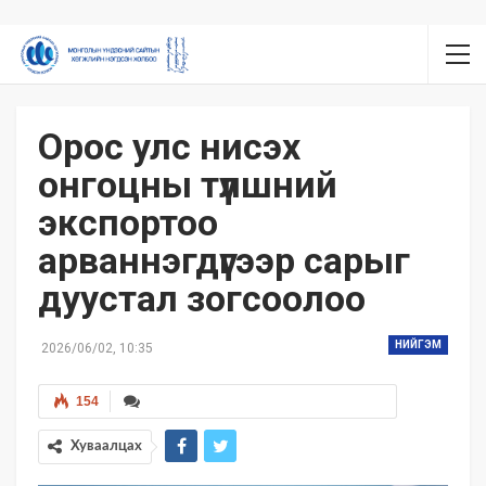
Орос улс нисэх
онгоцны түлшний
экспортоо
арваннэгдүгээр сарыг
дуустал зогсоолоо
НИЙГЭМ
2026/06/02, 10:35
154
Хуваалцах