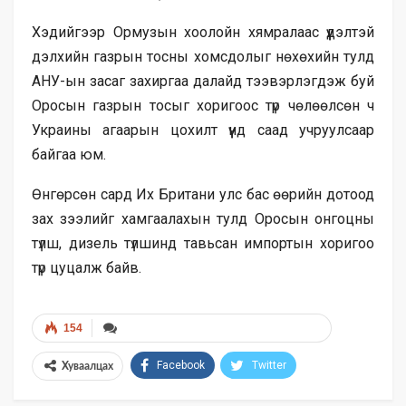
Хэдийгээр Ормузын хоолойн хямралаас үүдэлтэй
дэлхийн газрын тосны хомсдолыг нөхөхийн тулд
АНУ-ын засаг захиргаа далайд тээвэрлэгдэж буй
Оросын газрын тосыг хоригоос түр чөлөөлсөн ч
Украины агаарын цохилт үүнд саад учруулсаар
байгаа юм.
Өнгөрсөн сард Их Британи улс бас өөрийн дотоод
зах зээлийг хамгаалахын тулд Оросын онгоцны
түлш, дизель түлшинд тавьсан импортын хоригоо
түр цуцалж байв.
154
Facebook
Twitter
Хуваалцах