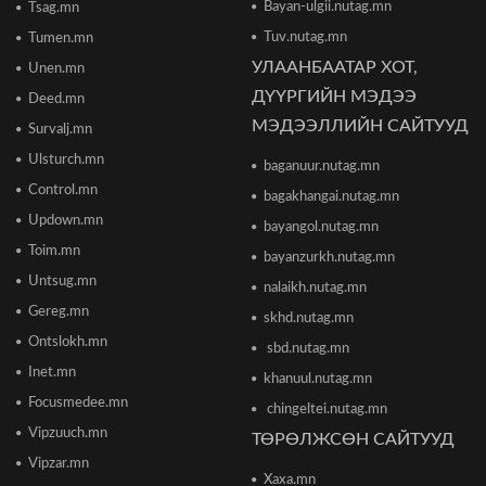
Bayan-ulgii.nutag.mn
Tsag.mn
Tuv.nutag.mn
Tumen.mn
УЛААНБААТАР ХОТ,
Unen.mn
"The MongolZ" баг IEM Cologne Major-2026
тэмцээнийг гуравдугаар шатнаас өндөрлүүллээ
ДҮҮРГИЙН МЭДЭЭ
Deed.mn
2026/06/16 12:43
МЭДЭЭЛЛИЙН САЙТУУД
Survalj.mn
Ulsturch.mn
baganuur.nutag.mn
ТЦА: Согтуугаар автомашин жолоодож долоон
тээврийн хэрэгсэл мөргөсөн этгээдийг
Control.mn
bagakhangai.nutag.mn
саатуулсан
Updown.mn
2026/06/16 12:47
bayangol.nutag.mn
Toim.mn
bayanzurkh.nutag.mn
Дэлхийн банк 2026 оны дэлхийн эдийн засгийн
Untsug.mn
nalaikh.nutag.mn
өсөлтийн төсөөллөө бууруулжээ
2026/06/12 18:05
Gereg.mn
skhd.nutag.mn
Ontslokh.mn
sbd.nutag.mn
Европын Төв банк 2023 оноос хойш анх удаа
Inet.mn
khanuul.nutag.mn
бодлогын хүүгээ өсгөжээ
Focusmedee.mn
2026/06/12 15:05
chingeltei.nutag.mn
Vipzuuch.mn
ТӨРӨЛЖСӨН САЙТУУД
Vipzar.mn
Богдхан ууланд хортон шавж устгалын бодис
Xaxa.mn
цацаж байгаа тул 10-14 хоног ойд чөлөөт