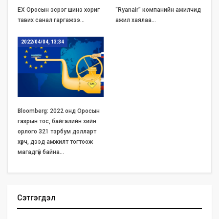
ЕХ Оросын эсрэг шинэ хориг
“Ryanair” компанийн ажилчид
тавих санал гаргажээ…
ажил хаялаа…
2022/04/04, 13:34
Bloomberg: 2022 онд Оросын
газрын тос, байгалийн хийн
орлого 321 тэрбум долларт
хүрч, дээд амжилт тогтоож
магадгүй байна…
Сэтгэгдэл