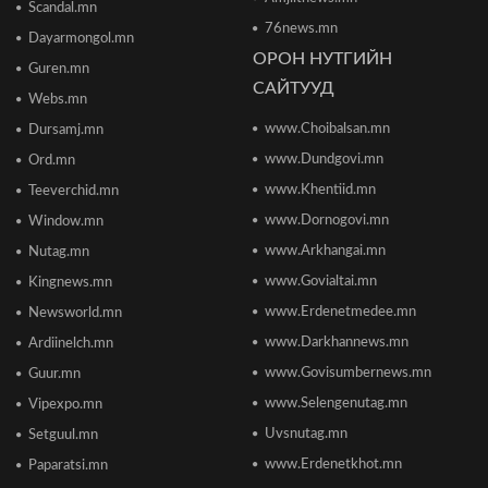
Scandal.mn
76news.mn
Сонсголгүй төрийн СОНСГОЛ-2
Dayarmongol.mn
2026/06/19 10:17
ОРОН НУТГИЙН
Guren.mn
САЙТУУД
Webs.mn
www.Choibalsan.mn
Сонсголгүй төрийн СОНСГОЛ-2
Dursamj.mn
2026/06/19 10:08
www.Dundgovi.mn
Ord.mn
www.Khentiid.mn
Teeverchid.mn
www.Dornogovi.mn
Window.mn
Монгол Улсын дэлхийд өрсөлдөх чадвар 75
улсаас 67-рт бичигджээ
www.Arkhangai.mn
Nutag.mn
2026/06/18 17:53
www.Govialtai.mn
Kingnews.mn
www.Erdenetmedee.mn
Newsworld.mn
Пакистаны мэдэгдлийн дараа газрын тосны үнэ
буурлаа
www.Darkhannews.mn
Ardiinelch.mn
2026/06/18 11:27
www.Govisumbernews.mn
Guur.mn
www.Selengenutag.mn
Vipexpo.mn
Элсэлтийн Шалгалт зохион байгуулах
Uvsnutag.mn
Setguul.mn
ТӨВҮҮДИЙН БАЙРШИЛ
2026/06/17 12:20
www.Erdenetkhot.mn
Paparatsi.mn