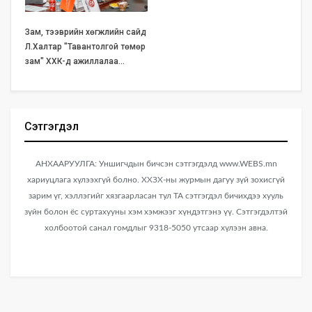
Зам, тээврийн хөгжлийн сайд
Л.Халтар "Тавантолгой төмөр
зам" ХХК-д ажиллалаа…
Сэтгэгдэл
АНХААРУУЛГА: Уншигчдын бичсэн сэтгэгдэлд www.WEBS.mn
хариуцлага хүлээхгүй болно. ХХЗХ-ны журмын дагуу зүй зохисгүй
зарим үг, хэллэгийг хязгаарласан тул ТА сэтгэгдэл бичихдээ хууль
зүйн болон ёс суртахууны хэм хэмжээг хүндэтгэнэ үү. Сэтгэгдэлтэй
холбоотой санал гомдлыг 9318-5050 утсаар хүлээн авна.