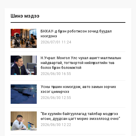
Шинэ мэдээ
БНХАУ-д бүрэн роботжсон зочид буудал
нээгдэнэ
2026/07/01 11:24
Н.Учрал: Монгол Улс чухал ашигт малтмалын
найдвартай, тогтвортой нийлүүлэлтийн төв
болох бүрэн боломжтой
2026/06/30 16:55
Усны түвшин нэмэгдэж, авто замын зорчих
хэсэг цөмөрчээ
2026/06/30 12:55
"Би хуулийн байгууллагад тайлбар мэдүүлгээ
өгсөн, дуудсан цагт морио эмээллээд очно"
2026/06/30 12:22