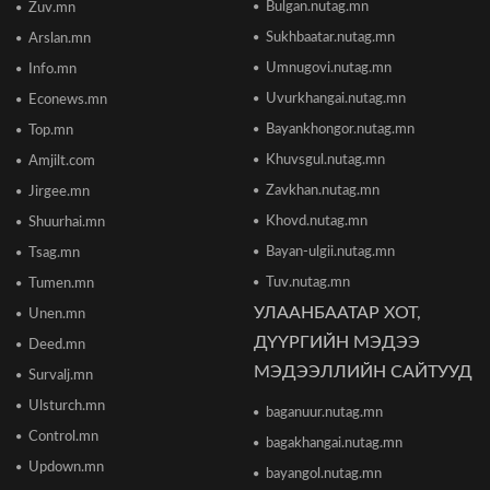
Bulgan.nutag.mn
Zuv.mn
Отгонтэнгэр хайрханы тахилгад оролцохоор
Sukhbaatar.nutag.mn
Arslan.mn
ирж буй иргэдийн анхааралд
2026/06/16 15:28
Umnugovi.nutag.mn
Info.mn
Uvurkhangai.nutag.mn
Econews.mn
Парламент хар тамхины хэргийн ялын
Bayankhongor.nutag.mn
Top.mn
бодлогыг чангатгах хуулийг хэлэлцэж эхлэв
Khuvsgul.nutag.mn
Amjilt.com
2026/06/16 15:49
Zavkhan.nutag.mn
Jirgee.mn
Khovd.nutag.mn
Ши Жиньпин Монголд айлчилна
Shuurhai.mn
2026/06/16 13:54
Bayan-ulgii.nutag.mn
Tsag.mn
Tuv.nutag.mn
Tumen.mn
УЛААНБААТАР ХОТ,
Unen.mn
"The MongolZ" баг IEM Cologne Major-2026
тэмцээнийг гуравдугаар шатнаас өндөрлүүллээ
ДҮҮРГИЙН МЭДЭЭ
Deed.mn
2026/06/16 12:43
МЭДЭЭЛЛИЙН САЙТУУД
Survalj.mn
Ulsturch.mn
baganuur.nutag.mn
ТЦА: Согтуугаар автомашин жолоодож долоон
тээврийн хэрэгсэл мөргөсөн этгээдийг
Control.mn
bagakhangai.nutag.mn
саатуулсан
Updown.mn
2026/06/16 12:47
bayangol.nutag.mn