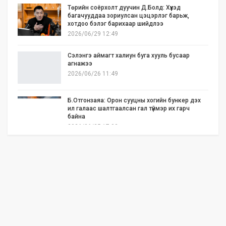
Төрийн соёрхолт дуучин Д.Болд: Хүүхэд
багачууддаа зориулсан цэцэрлэг барьж,
хотдоо бэлэг барихаар шийдлээ
2026/06/29 12:49
Сэлэнгэ аймагт халиун буга хууль бусаар
агнажээ
2026/06/26 11:49
Б.Отгонзаяа: Орон сууцны хогийн бункер дэх
ил галаас шалтгаалсан гал түймэр их гарч
байна
2026/06/25 17:02
Бид илүү нээлттэй, үр ашигтай, ногоон Өвөр
Монголыг харлаа
2026/06/25 12:44
АНУ-ын Сенат Ираны эсрэг цэргийн
ажиллагааг зогсоохыг шаардсан тогтоол
батлав
2026/06/24 14:23