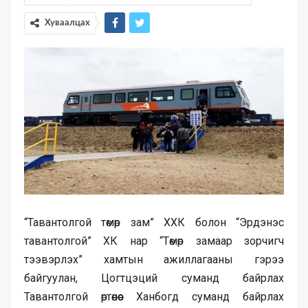
Хуваалцах
“Тавантолгой төмөр зам” ХХК болон “Эрдэнэс
тавантолгой” ХК нар “Төмөр замаар зорчигч
тээвэрлэх” хамтын ажиллагааны гэрээ
байгуулан, Цогтцэций суманд байрлах
Тавантолгой өртөөнөөс Ханбогд суманд байрлах