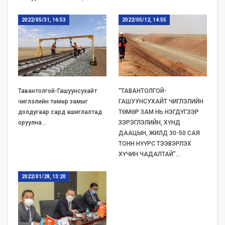
2022/05/31, 16:53
2022/05/12, 14:55
Тавантолгой-Гашуунсухайт
“ТАВАНТОЛГОЙ-
чиглэлийн төмөр замыг
ГАШУУНСУХАЙТ ЧИГЛЭЛИЙН
долдугаар сард ашиглалтад
ТӨМӨР ЗАМ НЬ НЭГДҮГЭЭР
оруулна…
ЗЭРЭГЛЭЛИЙН, ХҮНД
ДААЦЫН, ЖИЛД 30-50 САЯ
ТОНН НҮҮРС ТЭЭВЭРЛЭХ
ХҮЧИН ЧАДАЛТАЙ”…
2022/01/28, 13:20