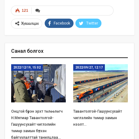
121
Facebook
Twitter
Хуваалцах
Санал болгох
2022/12/19, 15:02
2022/09/27, 12:17
Онцгой бүрэн эрхт төлөөлөгч
Тавантолгой-Гашуунсухайт
Н.Мягмар Тавантолгой-
чиглэлийн төмөр замын
Гашуунсухайт чиглэлийн
нээлт…
төмөр замын бүтээн
байгуулалттай танилцлаа…