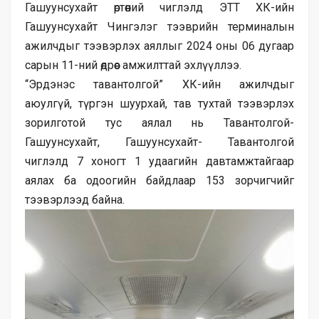
Гашуунсухайт өртөөний чиглэлд ЭТТ ХК-ийн
Гашуунсухайт Чингэлэг тээврийн терминалын
ажилчдыг тээвэрлэх аяллыг 2024 оны 06 дугаар
сарын 11-ний өдрөөс амжилттай эхлүүллээ.
“Эрдэнэс тавантолгой” ХК-ийн ажилчдыг
аюулгүй, түргэн шуурхай, тав тухтай тээвэрлэх
зорилготой тус аялал нь Тавантолгой-
Гашуунсухайт, Гашуунсухайт- Тавантолгой
чиглэлд 7 хоногт 1 удаагийн давтамжтайгаар
аялах ба одоогийн байдлаар 153 зорчигчийг
тээвэрлээд байна.