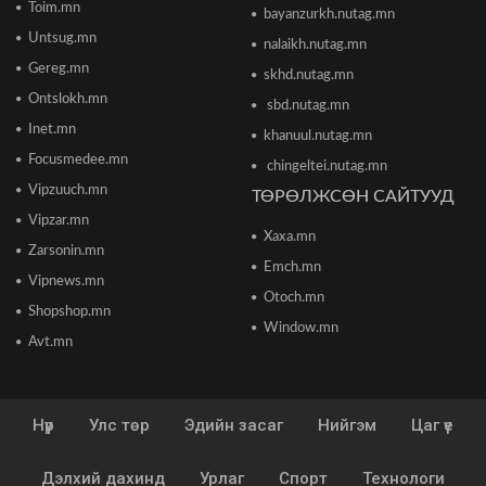
Toim.mn
bayanzurkh.nutag.mn
Дэлхийн банк 2026 оны дэлхийн эдийн засгийн
Untsug.mn
nalaikh.nutag.mn
өсөлтийн төсөөллөө бууруулжээ
2026/06/12 18:05
Gereg.mn
skhd.nutag.mn
Ontslokh.mn
sbd.nutag.mn
Европын Төв банк 2023 оноос хойш анх удаа
Inet.mn
khanuul.nutag.mn
бодлогын хүүгээ өсгөжээ
Focusmedee.mn
2026/06/12 15:05
chingeltei.nutag.mn
Vipzuuch.mn
ТӨРӨЛЖСӨН САЙТУУД
Vipzar.mn
Богдхан ууланд хортон шавж устгалын бодис
Xaxa.mn
цацаж байгаа тул 10-14 хоног ойд чөлөөт
Zarsonin.mn
цагаа өнгөрөөхгүй байхыг зөвлөв
Emch.mn
2026/06/10 12:09
Vipnews.mn
Otoch.mn
Shopshop.mn
Улаанбаатар хотын инженер хангамжийн
Window.mn
ажлуудын нөхөн сэргээлт, аюулгүй байдлыг
Avt.mn
бүрэн хангахыг үүрэг болголоо
2026/06/08 15:44
Нүүр
Улс төр
Эдийн засаг
Нийгэм
Цаг үе
Энэ сарын 15-наас 10 аймагт загас агнах
зөвшөөрөл олгоно
2026/06/08 15:26
Дэлхий дахинд
Урлаг
Спорт
Технологи