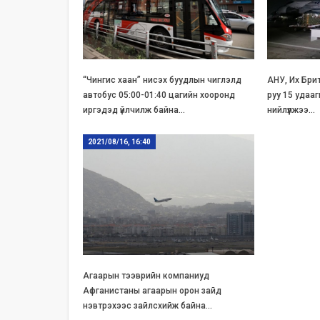
“Чингис хаан” нисэх буудлын чиглэлд
АНУ, Их Бри
автобус 05:00-01:40 цагийн хооронд
руу 15 удаа
иргэдэд үйлчилж байна…
нийлүүлжээ…
2021/08/16, 16:40
Агаарын тээврийн компаниуд
Афганистаны агаарын орон зайд
нэвтрэхээс зайлсхийж байна…