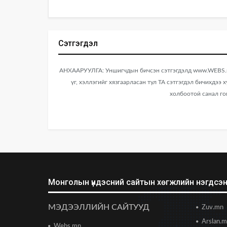
Сэтгэгдэл
АНХААРУУЛГА: Уншигчдын бичсэн сэтгэгдэлд www.WEBS.mn
үг, хэллэгийг хязгаарласан тул ТА сэтгэгдэл бичихдээ 
холбоотой санал го
Монголын үндэсний сайтын хөгжлийн нэгдсэн 
МЭДЭЭЛЛИЙН САЙТУУД
Zuv.mn
Arslan.
Webs.mn