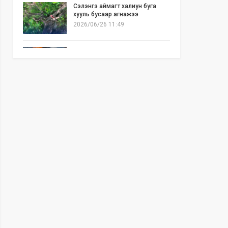
Сэлэнгэ аймагт халиун буга
хууль бусаар агнажээ
2026/06/26 11:49
Б.Отгонзаяа: Орон сууцны
хогийн бункер дэх ил галаас
шалтгаалсан гал түймэр их гарч
байна
2026/06/25 17:02
Бид илүү нээлттэй, үр ашигтай,
ногоон Өвөр Монголыг харлаа
2026/06/25 12:44
АНУ-ын Сенат Ираны эсрэг
цэргийн ажиллагааг зогсоохыг
шаардсан тогтоол батлав
2026/06/24 14:23
Долоодугаар сарын 10-19-ний
хооронд бүх нийтээр 10 хоног
АМАРНА
2026/06/24 13:40