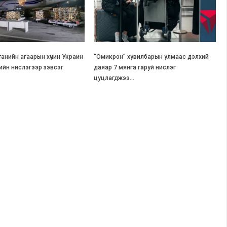
танийн агаарын хүчин Украин
“Омикрон” хувилбарын улмаас дэлхий
гийн нислэгээр зэвсэг
даяар 7 мянга гаруй нислэг
цуцлагджээ…