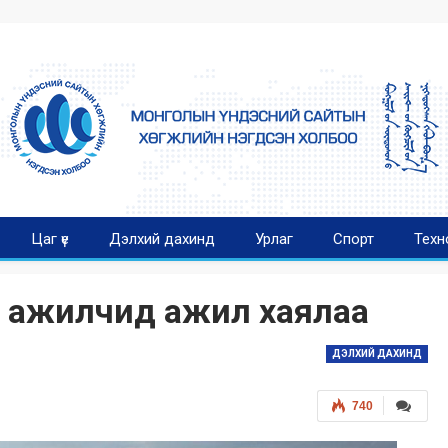
Цаг үе
Дэлхий дахинд
Урлаг
Спорт
Техн
н ажилчид ажил хаялаа
ДЭЛХИЙ ДАХИНД
740