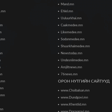
Mand.mn
s.mn
Ehlel.mn
Uuluurkhai.mn
om
Caakmedee.mn
mn
Likemedee.mn
i.mn
Sodonmedee.mn
Shuurkhaimedee.mn
mn
Newstoday.mn
n
Undesniimedee.mn
n
Amjiltnews.mn
mn
76news.mn
ОРОН НУТГИЙН САЙТУУД
h.mn
.mn
www.Choibalsan.mn
.mn
www.Dundgovi.mn
www.Khentiid.mn
mn
www.Dornogovi.mn