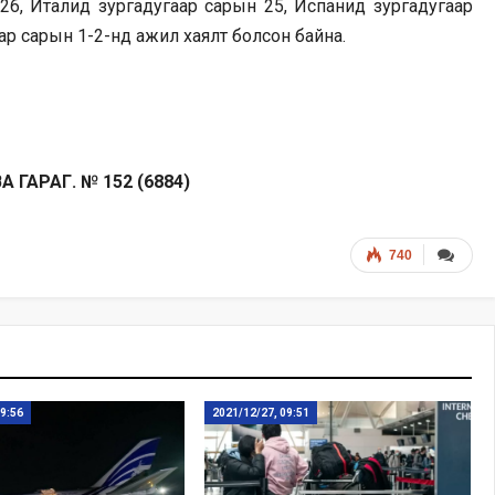
26, Италид зургадугаар сарын 25, Испанид зургадугаар
ар сарын 1-2-нд ажил хаялт болсон байна.
 ГАРАГ. № 152 (6884)
740
09:56
2021/12/27, 09:51