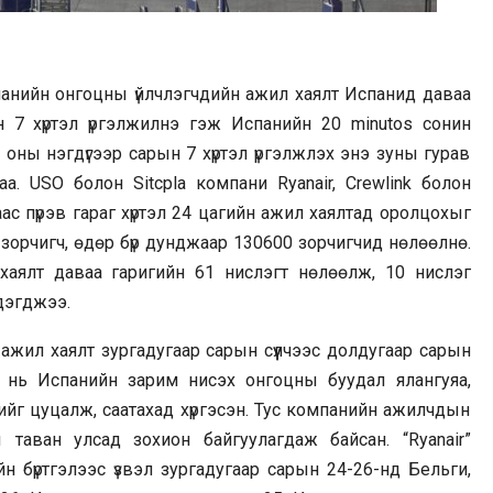
панийн онгоцны үйлчлэгчдийн ажил хаялт Испанид даваа
н 7 хүртэл үргэлжилнэ гэж Испанийн 20 minutos сонин
 оны нэгдүгээр сарын 7 хүртэл үргэлжлэх энэ зуны гурав
а. USO болон Sitcpla компани Ryanair, Crewlink болон
с пүрэв гараг хүртэл 24 цагийн ажил хаялтад оролцохыг
 зорчигч, өдөр бүр дунджаар 130600 зорчигчид нөлөөлнө.
 хаялт даваа гаригийн 61 нислэгт нөлөөлж, 10 нислэг
дэгджээ.
ажил хаялт зургадугаар сарын сүүлчээс долдугаар сарын
 нь Испанийн зарим нисэх онгоцны буудал ялангуяа,
йг цуцалж, саатахад хүргэсэн. Тус компанийн ажилчдын
аван улсад зохион байгуулагдаж байсан. “Ryanair”
 бүртгэлээс үзвэл зургадугаар сарын 24-26-нд Бельги,