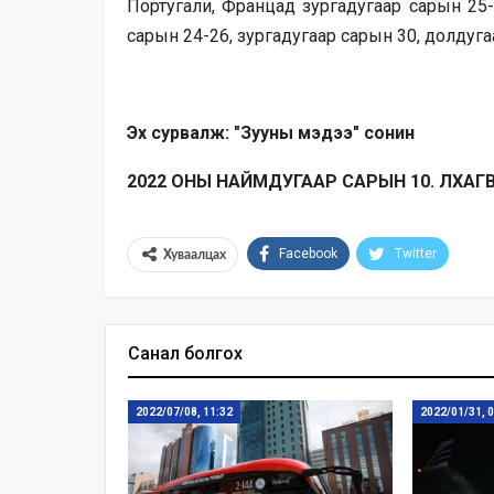
Португали, Францад зургадугаар сарын 25-
сарын 24-26, зургадугаар сарын 30, долдуга
Эх сурвалж: "Зууны мэдээ" сонин
2022 ОНЫ НАЙМДУГААР САРЫН 10. ЛХАГВА
Facebook
Twitter
Хуваалцах
Санал болгох
2022/07/08, 11:32
2022/01/31, 