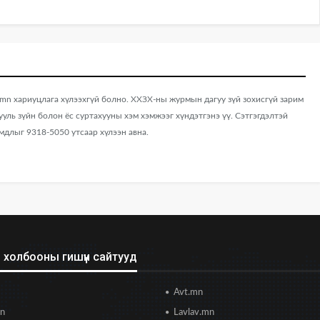
 хариуцлага хүлээхгүй болно. ХХЗХ-ны журмын дагуу зүй зохисгүй зарим
хууль зүйн болон ёс суртахууны хэм хэмжээг хүндэтгэнэ үү. Сэтгэгдэлтэй
мдлыг 9318-5050 утсаар хүлээн авна.
холбооны гишүүн сайтууд
Avt.mn
mn
Lavlav.mn