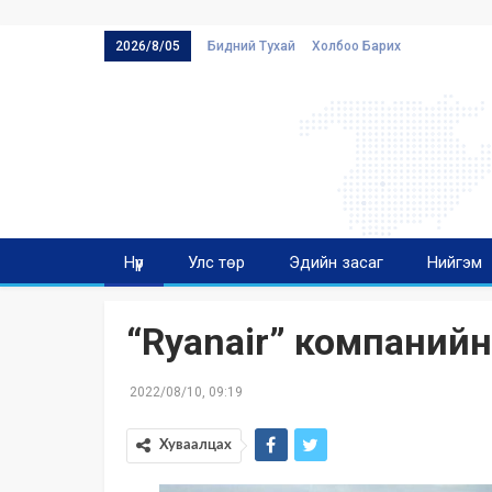
2026/8/05
Бидний Тухай
Холбоо Барих
Нүүр
Улс төр
Эдийн засаг
Нийгэм
“Ryanair” компаний
2022/08/10, 09:19
Хуваалцах