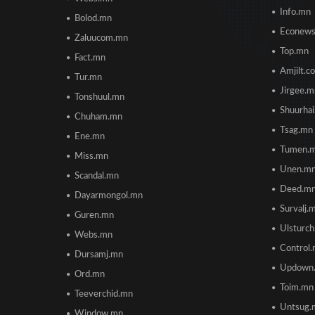
Info.mn
Bolod.mn
Econew
Zaluucom.mn
Top.mn
Fact.mn
Amjilt.c
Tur.mn
Jirgee.
Tonshuul.mn
Shuurha
Chuham.mn
Tsag.mn
Ene.mn
Tumen.
Miss.mn
Unen.m
Scandal.mn
Deed.m
Dayarmongol.mn
Survalj.
Guren.mn
Ulsturc
Webs.mn
Control
Dursamj.mn
Updown
Ord.mn
Toim.mn
Teeverchid.mn
Untsug.
Window.mn