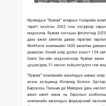
Ирландын “Ryanair” агаарын тээврийн ком
гарагт эхэлсэн. 2023 оны нэгдүгээр сары
мэдээлэв. Ryanair онгоцны үйлчлэгчид 2023
дахь ажил хаялтаа даваа гарагаас зарлала
Workforce компанийн 1600 ажилтан даваагаа
уриалсан. Эхний хоёр долоо хоногт 1.04 сая
Diario Sur-ийн мэдээлснээр Ryanair ажил
цуцлагдаж, 51 нислэг хойшлогдлоо гэж мэ
“Ryanair” компанийн ажилчдын өмнөх хоёр 
ихэнх хугацаанд Испанид болсон. Эдгээр
Барселон, Пальма де Майорка дахь нислэги
ажил хаялт өмнө нь Европын холбооны т
компанийн ажилчдын үйлдвэрчний эвлэлийн