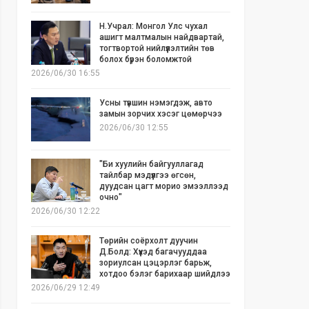
Н.Учрал: Монгол Улс чухал
ашигт малтмалын найдвартай,
тогтвортой нийлүүлэлтийн төв
болох бүрэн боломжтой
2026/06/30 16:55
Усны түвшин нэмэгдэж, авто
замын зорчих хэсэг цөмөрчээ
2026/06/30 12:55
"Би хуулийн байгууллагад
тайлбар мэдүүлгээ өгсөн,
дуудсан цагт морио эмээллээд
очно"
2026/06/30 12:22
Төрийн соёрхолт дуучин
Д.Болд: Хүүхэд багачууддаа
зориулсан цэцэрлэг барьж,
хотдоо бэлэг барихаар шийдлээ
2026/06/29 12:49