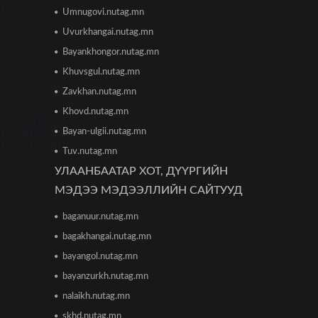
2026/06/16 12:47
Umnugovi.nutag.mn
Дэлхийн банк 2026 оны
Uvurkhangai.nutag.mn
дэлхийн эдийн засгийн
Bayankhongor.nutag.mn
өсөлтийн төсөөллөө
бууруулжээ
Khuvsgul.nutag.mn
2026/06/12 18:05
Zavkhan.nutag.mn
Европын Төв банк 2023 оноос
Khovd.nutag.mn
хойш анх удаа бодлогын хүүгээ
Bayan-ulgii.nutag.mn
өсгөжээ
2026/06/12 15:05
Tuv.nutag.mn
УЛААНБААТАР ХОТ, ДҮҮРГИЙН
Богдхан ууланд хортон шавж
устгалын бодис цацаж байгаа
МЭДЭЭ МЭДЭЭЛЛИЙН САЙТУУД
тул 10-14 хоног ойд чөлөөт
цагаа өнгөрөөхгүй байхыг зөвлөв
baganuur.nutag.mn
2026/06/10 12:09
bagakhangai.nutag.mn
Улаанбаатар хотын инженер
bayangol.nutag.mn
хангамжийн ажлуудын нөхөн
bayanzurkh.nutag.mn
сэргээлт, аюулгүй байдлыг бүрэн
хангахыг үүрэг болголоо
nalaikh.nutag.mn
2026/06/08 15:44
skhd.nutag.mn