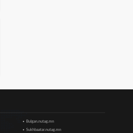
анхааралд
2026/06/16 15:28
Парламент хар тамхины
хэргийн ялын бодлогыг
чангатгах хуулийг хэлэлцэж
эхлэв
2026/06/16 15:49
Ши Жиньпин Монголд айлчилна
2026/06/16 13:54
"The MongolZ" баг IEM Cologne
Major-2026 тэмцээнийг
гуравдугаар шатнаас
өндөрлүүллээ
2026/06/16 12:43
ТЦА: Согтуугаар автомашин
жолоодож долоон тээврийн
Bulgan.nutag.mn
хэрэгсэл мөргөсөн этгээдийг
саатуулсан
Sukhbaatar.nutag.mn