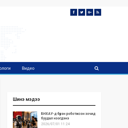
ологи
Видео
Шинэ мэдээ
БНХАУ-д бүрэн роботжсон зочид
буудал нээгдэнэ
2026/07/01 11:24