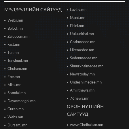
2026/06/23 18:47
МЭДЭЭЛЛИЙН САЙТУУД
Lavlav.mn
Mand.mn
Webs.mn
Цонжин зах: Монголын хамгийн урт
худалдааны төв худалдаа эрхлэгчдэд хаалгаа
Ehlel.mn
Bolod.mn
нээж байна
Uuluurkhai.mn
2026/06/23 13:05
Zaluucom.mn
Caakmedee.mn
Fact.mn
Борооны ус зайлуулах худаг, шугам руу ахуйн
Likemedee.mn
Tur.mn
хог хаяхгүй байхыг санууллаа
Sodonmedee.mn
2026/06/20 11:04
Tonshuul.mn
Shuurkhaimedee.mn
Chuham.mn
Б.Даваадалай: Уурхайн менежментээс
Newstoday.mn
Ene.mn
баялгийн удирдлагад шилжиж байна
Undesniimedee.mn
2026/06/19 15:32
Miss.mn
Amjiltnews.mn
Scandal.mn
76news.mn
Сонсголгүй төрийн СОНСГОЛ-2
Dayarmongol.mn
2026/06/19 10:17
ОРОН НУТГИЙН
Guren.mn
САЙТУУД
Webs.mn
www.Choibalsan.mn
Сонсголгүй төрийн СОНСГОЛ-2
Dursamj.mn