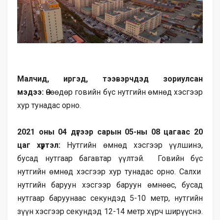
Малч­ид, иргэд, тээвэрчдэд зориулсан
мэдээ:
Өнөөдөр говийн бүс нутгийн өмнөд хэсгээр
хур тунадас орно.
2021 оны 04 дүгээр сарын 05-ны 08 цагаас 20
цаг хүртэл:
Нутгийн өмнөд хэсгээр үүлшинэ,
бусад нутгаар багавтар үүлтэй. Говийн бүс
нутгийн өмнөд хэсгээр хур тунадас орно. Салхи
нутгийн баруун хэсгээр баруун өмнөөс, бусад
нутгаар баруунаас секундэд 5-10 метр, нутгийн
зүүн хэсгээр секундэд 12-14 метр хүрч ширүүснэ.