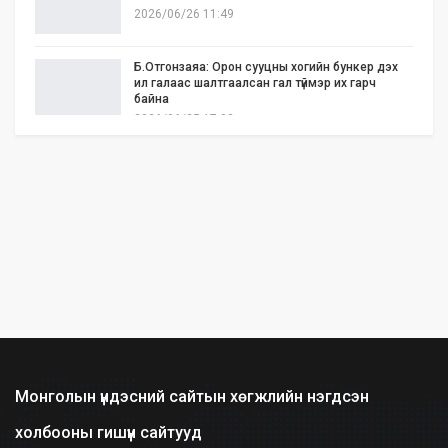
2026/06/26 11:49
Б.Отгонзаяа: Орон сууцны хогийн бункер дэх
ил галаас шалтгаалсан гал түймэр их гарч
байна
2026/06/25 17:02
Бид илүү нээлттэй, үр ашигтай, ногоон Өвөр
Монголыг харлаа
2026/06/25 12:44
АНУ-ын Сенат Ираны эсрэг цэргийн
ажиллагааг зогсоохыг шаардсан тогтоол
батлав
2026/06/24 14:23
Долоодугаар сарын 10-19-ний хооронд бүх
нийтээр 10 хоног АМАРНА
2026/06/24 13:40
Монголын үндэсний сайтын хөгжлийн нэгдсэн
холбооны гишүүн сайтууд
2028 оны сонгуульд Т.Баярхүү хүч үзэхээ мэдэгдэв