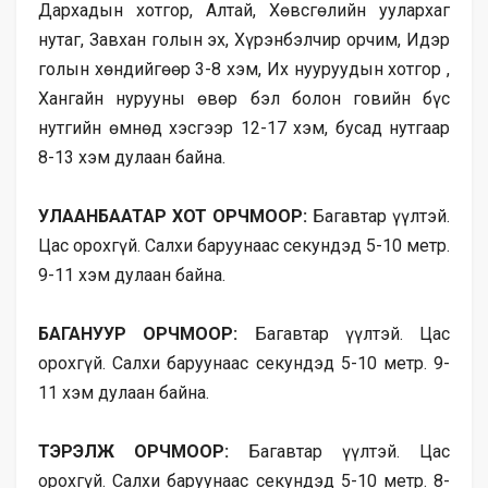
Дархадын хотгор, Алтай, Хөвсгөлийн уулархаг
нутаг, Завхан голын эх, Хүрэнбэлчир орчим, Идэр
голын хөндийгөөр 3-8 хэм, Их нууруудын хотгор ,
Хангайн нурууны өвөр бэл болон говийн бүс
нутгийн өмнөд хэсгээр 12-17 хэм, бусад нутгаар
8-13 хэм дулаан байна.
УЛААНБААТАР ХОТ ОРЧМООР:
Багавтар үүлтэй.
Цас орохгүй. Салхи баруунаас секундэд 5-10 метр.
9-11 хэм дулаан байна.
БАГАНУУР ОРЧМООР:
Багавтар үүлтэй. Цас
орохгүй. Салхи баруунаас секундэд 5-10 метр. 9-
11 хэм дулаан байна.
ТЭРЭЛЖ ОРЧМООР:
Багавтар үүлтэй. Цас
орохгүй. Салхи баруунаас секундэд 5-10 метр. 8-