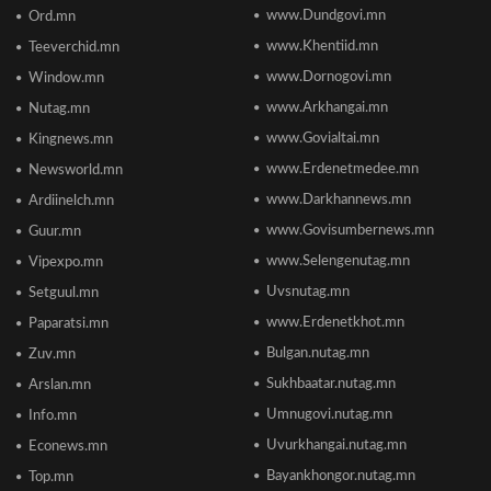
2026/06/19 10:08
www.Dundgovi.mn
Ord.mn
www.Khentiid.mn
Teeverchid.mn
www.Dornogovi.mn
Window.mn
Монгол Улсын дэлхийд өрсөлдөх чадвар 75
улсаас 67-рт бичигджээ
www.Arkhangai.mn
Nutag.mn
2026/06/18 17:53
www.Govialtai.mn
Kingnews.mn
www.Erdenetmedee.mn
Newsworld.mn
Пакистаны мэдэгдлийн дараа газрын тосны үнэ
буурлаа
www.Darkhannews.mn
Ardiinelch.mn
2026/06/18 11:27
www.Govisumbernews.mn
Guur.mn
www.Selengenutag.mn
Vipexpo.mn
Элсэлтийн Шалгалт зохион байгуулах
Uvsnutag.mn
Setguul.mn
ТӨВҮҮДИЙН БАЙРШИЛ
2026/06/17 12:20
www.Erdenetkhot.mn
Paparatsi.mn
Bulgan.nutag.mn
Zuv.mn
Отгонтэнгэр хайрханы тахилгад оролцохоор
Sukhbaatar.nutag.mn
Arslan.mn
ирж буй иргэдийн анхааралд
2026/06/16 15:28
Umnugovi.nutag.mn
Info.mn
Uvurkhangai.nutag.mn
Econews.mn
Парламент хар тамхины хэргийн ялын
Bayankhongor.nutag.mn
Top.mn
бодлогыг чангатгах хуулийг хэлэлцэж эхлэв