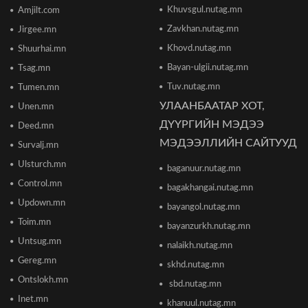
Khuvsgul.nutag.mn
Amjilt.com
2026/06/16 15:49
Zavkhan.nutag.mn
Jirgee.mn
Khovd.nutag.mn
Ши Жиньпин Монголд айлчилна
Shuurhai.mn
2026/06/16 13:54
Bayan-ulgii.nutag.mn
Tsag.mn
Tuv.nutag.mn
Tumen.mn
УЛААНБААТАР ХОТ,
Unen.mn
"The MongolZ" баг IEM Cologne Major-2026
тэмцээнийг гуравдугаар шатнаас өндөрлүүллээ
ДҮҮРГИЙН МЭДЭЭ
Deed.mn
2026/06/16 12:43
МЭДЭЭЛЛИЙН САЙТУУД
Survalj.mn
Ulsturch.mn
baganuur.nutag.mn
ТЦА: Согтуугаар автомашин жолоодож долоон
тээврийн хэрэгсэл мөргөсөн этгээдийг
Control.mn
bagakhangai.nutag.mn
саатуулсан
Updown.mn
2026/06/16 12:47
bayangol.nutag.mn
Toim.mn
bayanzurkh.nutag.mn
Дэлхийн банк 2026 оны дэлхийн эдийн засгийн
Untsug.mn
nalaikh.nutag.mn
өсөлтийн төсөөллөө бууруулжээ
2026/06/12 18:05
Gereg.mn
skhd.nutag.mn
Ontslokh.mn
sbd.nutag.mn
Европын Төв банк 2023 оноос хойш анх удаа
Inet.mn
khanuul.nutag.mn