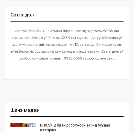
Сэтгэгдэл
АНХААРУУЛГА: Уншигчдын бичсэн сэтгэгдэлд www.WEBS.mn
хариуцлага хүлээхгүй болно. ХХЗХ-ны журмын дагуу зүй зохисгүй
зарим үг, хэллэгийг хязгаарласан тул ТА сэтгэгдэл бичихдээ хууль
зүйн болон ёс суртахууны хэм хэмжээг хүндэтгэнэ үү. Сэтгэгдэлтэй
холбоотой санал гомдлыг 9318-5050 утсаар хүлээн авна.
Шинэ мэдээ
БНХАУ-д бүрэн роботжсон зочид буудал
нээгдэнэ