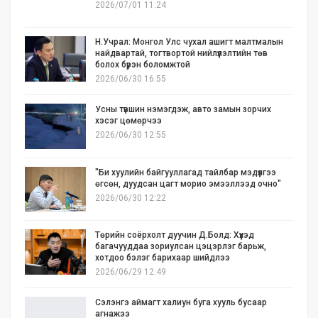
2026/07/01 11:24
Н.Учрал: Монгол Улс чухал ашигт малтмалын
найдвартай, тогтвортой нийлүүлэлтийн төв
болох бүрэн боломжтой
2026/06/30 16:55
Усны түвшин нэмэгдэж, авто замын зорчих
хэсэг цөмөрчээ
2026/06/30 12:55
"Би хуулийн байгууллагад тайлбар мэдүүлгээ
өгсөн, дуудсан цагт морио эмээллээд очно"
2026/06/30 12:22
Төрийн соёрхолт дуучин Д.Болд: Хүүхэд
багачууддаа зориулсан цэцэрлэг барьж,
хотдоо бэлэг барихаар шийдлээ
2026/06/29 12:49
Сэлэнгэ аймагт халиун буга хууль бусаар
агнажээ