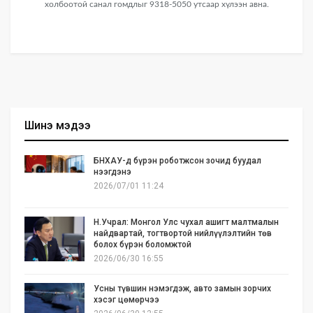
холбоотой санал гомдлыг 9318-5050 утсаар хүлээн авна.
Шинэ мэдээ
БНХАУ-д бүрэн роботжсон зочид буудал
нээгдэнэ
2026/07/01 11:24
Н.Учрал: Монгол Улс чухал ашигт малтмалын
найдвартай, тогтвортой нийлүүлэлтийн төв
болох бүрэн боломжтой
2026/06/30 16:55
Усны түвшин нэмэгдэж, авто замын зорчих
хэсэг цөмөрчээ