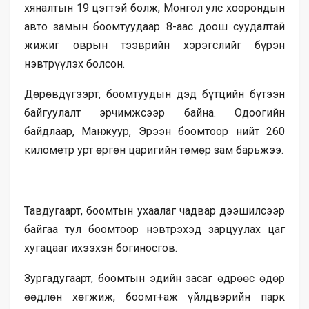
хяналтын 19 цэгтэй болж, Монгол улс хоорондын
авто замын боомтуудаар 8-аас доош суудалтай
жижиг оврын тээврийн хэрэгслийг бүрэн
нэвтрүүлэх болсон.
Дөрөвдүгээрт, боомтуудын дэд бүтцийн бүтээн
байгуулалт эрчимжсээр байна. Одоогийн
байдлаар, Манжуур, Эрээн боомтоор нийт 260
километр урт өргөн царигийн төмөр зам барьжээ.
Тавдугаарт, боомтын ухаалаг чадвар дээшилсээр
байгаа тул боомтоор нэвтрэхэд зарцуулах цаг
хугацааг ихээхэн богиносгов.
Зургадугаарт, боомтын эдийн засаг өдрөөс өдөр
өөдлөн хөгжиж, боомт+аж үйлдвэрийн парк