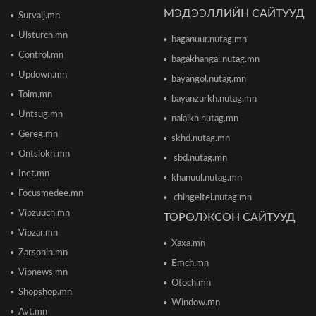
өндөрлүүллээ
МЭДЭЭЛЛИЙН САЙТУУД
2026/06/16 12:43
Survalj.mn
Ulsturch.mn
baganuur.nutag.mn
ТЦА: Согтуугаар автомашин жолоодож долоон
Control.mn
тээврийн хэрэгсэл мөргөсөн этгээдийг
bagakhangai.nutag.mn
саатуулсан
Updown.mn
bayangol.nutag.mn
2026/06/16 12:47
Toim.mn
bayanzurkh.nutag.mn
Дэлхийн банк 2026 оны дэлхийн эдийн засгийн
Untsug.mn
nalaikh.nutag.mn
өсөлтийн төсөөллөө бууруулжээ
Gereg.mn
2026/06/12 18:05
skhd.nutag.mn
Ontslokh.mn
sbd.nutag.mn
Inet.mn
Европын Төв банк 2023 оноос хойш анх удаа
khanuul.nutag.mn
бодлогын хүүгээ өсгөжээ
Focusmedee.mn
chingeltei.nutag.mn
2026/06/12 15:05
Vipzuuch.mn
ТӨРӨЛЖСӨН САЙТУУД
Vipzar.mn
Богдхан ууланд хортон шавж устгалын бодис
Xaxa.mn
цацаж байгаа тул 10-14 хоног ойд чөлөөт
Zarsonin.mn
цагаа өнгөрөөхгүй байхыг зөвлөв
Emch.mn
Vipnews.mn
2026/06/10 12:09
Otoch.mn
Shopshop.mn
Window.mn
Улаанбаатар хотын инженер хангамжийн
Avt.mn