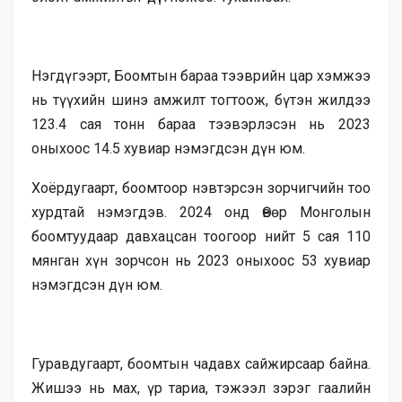
Нэгдүгээрт, Боомтын бараа тээврийн цар хэмжээ
нь түүхийн шинэ амжилт тогтоож, бүтэн жилдээ
123.4 сая тонн бараа тээвэрлэсэн нь 2023
оныхоос 14.5 хувиар нэмэгдсэн дүн юм.
Хоёрдугаарт, боомтоор нэвтэрсэн зорчигчийн тоо
хурдтай нэмэгдэв. 2024 онд Өвөр Монголын
боомтуудаар давхацсан тоогоор нийт 5 сая 110
мянган хүн зорчсон нь 2023 оныхоос 53 хувиар
нэмэгдсэн дүн юм.
Гуравдугаарт, боомтын чадавх сайжирсаар байна.
Жишээ нь мах, үр тариа, тэжээл зэрэг гаалийн