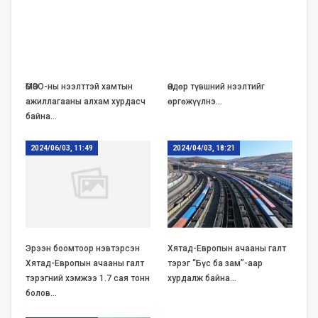
ӨМӨЗО-ны нээлттэй хамтын
Өндөр түвшний нээлтийг
ажиллагааны алхам хурдасч
өргөжүүлнэ…
байна…
2024/06/03, 11:49
2024/04/03, 18:21
Эрээн боомтоор нэвтэрсэн
Хятад-Европын ачааны галт
Хятад-Европын ачааны галт
тэрэг “Бүс ба зам”-аар
тэрэгний хэмжээ 1.7 сая тонн
хурдалж байна…
болов…