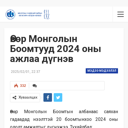
Өвөр Монголын
Боомтууд 2024 оны
ажлаа дүгнэв
МЭДЭЭ МЭДЭЭЛЭЛ
2025/02/01, 22:37
332
Хуваалцах
Өвөр Монголын Боомтын албанаас саяхан
гадаадад нээлттэй 20 боомтынхоо 2024 оны
ололт амжилтыг дүгнэжээ. Тухайлбал: