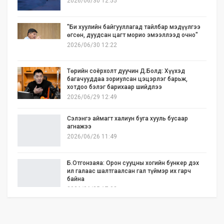
2026/06/30 12:55
"Би хуулийн байгууллагад тайлбар мэдүүлгээ
өгсөн, дуудсан цагт морио эмээллээд очно"
2026/06/30 12:22
Төрийн соёрхолт дуучин Д.Болд: Хүүхэд
багачууддаа зориулсан цэцэрлэг барьж,
хотдоо бэлэг барихаар шийдлээ
2026/06/29 12:49
Сэлэнгэ аймагт халиун буга хууль бусаар
агнажээ
2026/06/26 11:49
Б.Отгонзаяа: Орон сууцны хогийн бункер дэх
ил галаас шалтгаалсан гал түймэр их гарч
байна
2026/06/25 17:02
Бид илүү нээлттэй, үр ашигтай, ногоон Өвөр
Монголыг харлаа