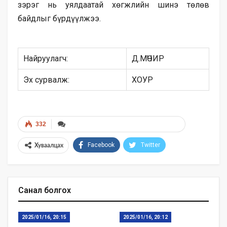
зэрэг нь уялдаатай хөгжлийн шинэ төлөв
байдлыг бүрдүүлжээ.
Найруулагч:
Д.МӨЧИР
Эх сурвалж:
ХОУР
332
Facebook
Twitter
Хуваалцах
Санал болгох
2025/01/16, 20:15
2025/01/16, 20:12