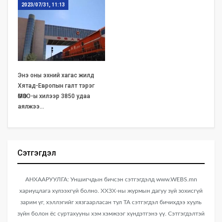
2023/07/31, 11:13
Энэ оны эхний хагас жилд
Хятад-Европын галт тэрэг
ӨМӨЗО-ы хилээр 3850 удаа
аялжээ…
Сэтгэгдэл
АНХААРУУЛГА: Уншигчдын бичсэн сэтгэгдэлд www.WEBS.mn
хариуцлага хүлээхгүй болно. ХХЗХ-ны журмын дагуу зүй зохисгүй
зарим үг, хэллэгийг хязгаарласан тул ТА сэтгэгдэл бичихдээ хууль
зүйн болон ёс суртахууны хэм хэмжээг хүндэтгэнэ үү. Сэтгэгдэлтэй