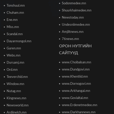
Sodonmedee.mn
2026/06/20 11:04
Tonshuul.mn
Shuurkhaimedee.mn
Chuham.mn
Б.Даваадалай: Уурхайн менежментээс
Newstoday.mn
Ene.mn
баялгийн удирдлагад шилжиж байна
Undesniimedee.mn
2026/06/19 15:32
Miss.mn
Amjiltnews.mn
Scandal.mn
76news.mn
Сонсголгүй төрийн СОНСГОЛ-2
Dayarmongol.mn
2026/06/19 10:17
ОРОН НУТГИЙН
Guren.mn
САЙТУУД
Webs.mn
www.Choibalsan.mn
Сонсголгүй төрийн СОНСГОЛ-2
Dursamj.mn
2026/06/19 10:08
www.Dundgovi.mn
Ord.mn
www.Khentiid.mn
Teeverchid.mn
www.Dornogovi.mn
Window.mn
Монгол Улсын дэлхийд өрсөлдөх чадвар 75
улсаас 67-рт бичигджээ
www.Arkhangai.mn
Nutag.mn
2026/06/18 17:53
www.Govialtai.mn
Kingnews.mn
www.Erdenetmedee.mn
Newsworld.mn
Пакистаны мэдэгдлийн дараа газрын тосны
үнэ буурлаа
www.Darkhannews.mn
Ardiinelch.mn