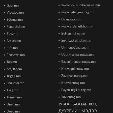
2026/06/18 11:27
www.Govisumbernews.mn
Guur.mn
www.Selengenutag.mn
Vipexpo.mn
Элсэлтийн Шалгалт зохион байгуулах
Uvsnutag.mn
Setguul.mn
ТӨВҮҮДИЙН БАЙРШИЛ
2026/06/17 12:20
www.Erdenetkhot.mn
Paparatsi.mn
Bulgan.nutag.mn
Zuv.mn
Отгонтэнгэр хайрханы тахилгад оролцохоор
Sukhbaatar.nutag.mn
Arslan.mn
ирж буй иргэдийн анхааралд
2026/06/16 15:28
Umnugovi.nutag.mn
Info.mn
Uvurkhangai.nutag.mn
Econews.mn
Парламент хар тамхины хэргийн ялын
Bayankhongor.nutag.mn
Top.mn
бодлогыг чангатгах хуулийг хэлэлцэж эхлэв
Khuvsgul.nutag.mn
Amjilt.com
2026/06/16 15:49
Zavkhan.nutag.mn
Jirgee.mn
Khovd.nutag.mn
Ши Жиньпин Монголд айлчилна
Shuurhai.mn
2026/06/16 13:54
Bayan-ulgii.nutag.mn
Tsag.mn
Tuv.nutag.mn
Tumen.mn
УЛААНБААТАР ХОТ,
Unen.mn
"The MongolZ" баг IEM Cologne Major-2026
тэмцээнийг гуравдугаар шатнаас
ДҮҮРГИЙН МЭДЭЭ
Deed.mn