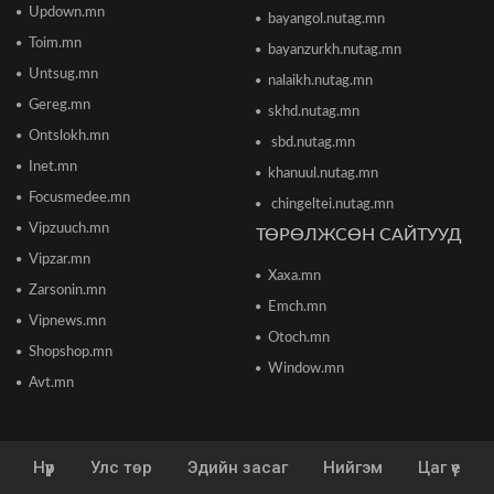
Updown.mn
2026/06/16 12:47
bayangol.nutag.mn
Toim.mn
bayanzurkh.nutag.mn
Дэлхийн банк 2026 оны дэлхийн эдийн засгийн
Untsug.mn
nalaikh.nutag.mn
өсөлтийн төсөөллөө бууруулжээ
2026/06/12 18:05
Gereg.mn
skhd.nutag.mn
Ontslokh.mn
sbd.nutag.mn
Европын Төв банк 2023 оноос хойш анх удаа
Inet.mn
khanuul.nutag.mn
бодлогын хүүгээ өсгөжээ
Focusmedee.mn
2026/06/12 15:05
chingeltei.nutag.mn
Vipzuuch.mn
ТӨРӨЛЖСӨН САЙТУУД
Vipzar.mn
Богдхан ууланд хортон шавж устгалын бодис
Xaxa.mn
цацаж байгаа тул 10-14 хоног ойд чөлөөт
Zarsonin.mn
цагаа өнгөрөөхгүй байхыг зөвлөв
Emch.mn
2026/06/10 12:09
Vipnews.mn
Otoch.mn
Shopshop.mn
Улаанбаатар хотын инженер хангамжийн
Window.mn
ажлуудын нөхөн сэргээлт, аюулгүй байдлыг
Avt.mn
бүрэн хангахыг үүрэг болголоо
2026/06/08 15:44
Нүүр
Улс төр
Эдийн засаг
Нийгэм
Цаг үе
Энэ сарын 15-наас 10 аймагт загас агнах
зөвшөөрөл олгоно