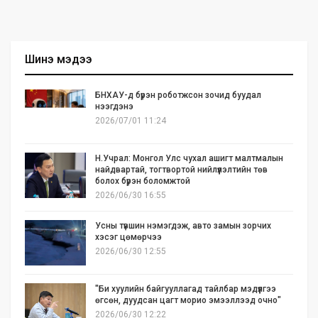
Шинэ мэдээ
БНХАУ-д бүрэн роботжсон зочид буудал
нээгдэнэ
2026/07/01 11:24
Н.Учрал: Монгол Улс чухал ашигт малтмалын
найдвартай, тогтвортой нийлүүлэлтийн төв
болох бүрэн боломжтой
2026/06/30 16:55
Усны түвшин нэмэгдэж, авто замын зорчих
хэсэг цөмөрчээ
2026/06/30 12:55
"Би хуулийн байгууллагад тайлбар мэдүүлгээ
өгсөн, дуудсан цагт морио эмээллээд очно"
2026/06/30 12:22