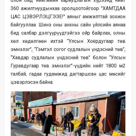
олон бид нийгмийн хариуцлагын хүрээнд нийт
360 ажилтнуудынхаа оролцоотойгоор "ХАМТДАА
ЦАС ЦЭВЭРЛЭЦГЭЭЕ!" аяныг амжилттай зохион
байгууллаа. Шинэ оны анхны сайн үйлсийн аянаа
бид салбар дэлгүүрүүдтэйгээ ойр байрлах, олны
хөл хөдөлгөөн ихтэй ‘‘Улсын Хоёрдугаар төв
эмнэлэг’’, ‘‘Гэмтэл согог судлалын үндэсний төв’’,
‘‘Хавдар судлалын үндэсний төв’’ болон ‘‘Улсын
Гуравдугаар төв эмнэлэг’’-үүдийн нийт 1800 м2
талбай, гадаа гудамжид дагтаршсан цас мөсийг
цэвэрлэсэн байна.