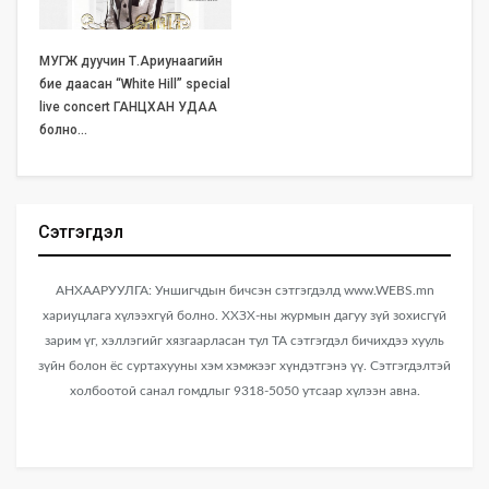
МУГЖ дуучин Т.Ариунаагийн
бие даасан “White Hill” special
live concert ГАНЦХАН УДАА
болно…
Сэтгэгдэл
АНХААРУУЛГА: Уншигчдын бичсэн сэтгэгдэлд www.WEBS.mn
хариуцлага хүлээхгүй болно. ХХЗХ-ны журмын дагуу зүй зохисгүй
зарим үг, хэллэгийг хязгаарласан тул ТА сэтгэгдэл бичихдээ хууль
зүйн болон ёс суртахууны хэм хэмжээг хүндэтгэнэ үү. Сэтгэгдэлтэй
холбоотой санал гомдлыг 9318-5050 утсаар хүлээн авна.