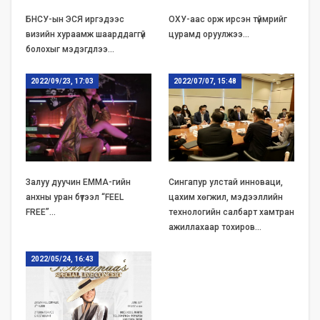
БНСУ-ын ЭСЯ иргэдээс
ОХУ-аас орж ирсэн түймрийг
визийн хураамж шаарддаггүй
цурамд оруулжээ…
болохыг мэдэгдлээ…
2022/09/23, 17:03
2022/07/07, 15:48
Залуу дуучин EMMA-гийн
Сингапур улстай инноваци,
анхны уран бүтээл “FEEL
цахим хөгжил, мэдээллийн
FREE”…
технологийн салбарт хамтран
ажиллахаар тохиров…
2022/05/24, 16:43