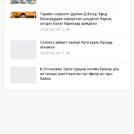
Төрийн соёрхолт дуучин Д.Болд: Хүүхэд
багачууддаа зориулсан цэцэрлэг барьж,
хотдоо бэлэг барихаар шийдлээ
2026/06/29 12:49
Сэлэнгэ аймагт халиун буга хууль бусаар
агнажээ
2026/06/26 11:49
Б.Отгонзаяа: Орон сууцны хогийн бункер дэх
ил галаас шалтгаалсан гал түймэр их гарч
байна
2026/06/25 17:02
Бид илүү нээлттэй, үр ашигтай, ногоон Өвөр
Монголыг харлаа
2026/06/25 12:44
АНУ-ын Сенат Ираны эсрэг цэргийн
ажиллагааг зогсоохыг шаардсан тогтоол
батлав