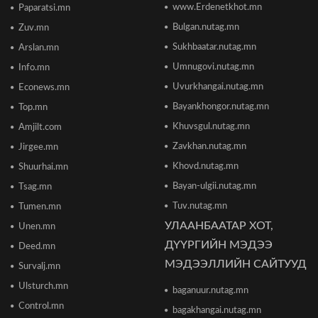
2026/06/17 12:20
www.Erdenetkhot.mn
Paparatsi.mn
Bulgan.nutag.mn
Zuv.mn
Отгонтэнгэр хайрханы тахилгад оролцохоор
Sukhbaatar.nutag.mn
Arslan.mn
ирж буй иргэдийн анхааралд
2026/06/16 15:28
Umnugovi.nutag.mn
Info.mn
Uvurkhangai.nutag.mn
Econews.mn
Парламент хар тамхины хэргийн ялын
Bayankhongor.nutag.mn
Top.mn
бодлогыг чангатгах хуулийг хэлэлцэж эхлэв
Khuvsgul.nutag.mn
Amjilt.com
2026/06/16 15:49
Zavkhan.nutag.mn
Jirgee.mn
Khovd.nutag.mn
Ши Жиньпин Монголд айлчилна
Shuurhai.mn
2026/06/16 13:54
Bayan-ulgii.nutag.mn
Tsag.mn
Tuv.nutag.mn
Tumen.mn
УЛААНБААТАР ХОТ,
Unen.mn
"The MongolZ" баг IEM Cologne Major-2026
тэмцээнийг гуравдугаар шатнаас өндөрлүүллээ
ДҮҮРГИЙН МЭДЭЭ
Deed.mn
2026/06/16 12:43
МЭДЭЭЛЛИЙН САЙТУУД
Survalj.mn
Ulsturch.mn
baganuur.nutag.mn
ТЦА: Согтуугаар автомашин жолоодож долоон
тээврийн хэрэгсэл мөргөсөн этгээдийг
Control.mn
bagakhangai.nutag.mn
саатуулсан