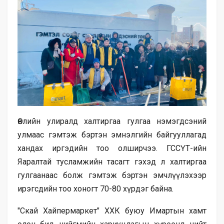
Өвлийн улиралд халтиргаа гулгаа нэмэгдсэний
улмаас гэмтэж бэртэн эмнэлгийн байгууллагад
хандах иргэдийн тоо олширчээ. ГССҮТ-ийн
Яаралтай тусламжийн тасагт гэхэд л халтиргаа
гулгаанаас болж гэмтэж бэртэн эмчлүүлэхээр
ирэгсдийн тоо хоногт 70-80 хүрдэг байна.
"Скай Хайпермаркет" ХХК буюу Имартын хамт