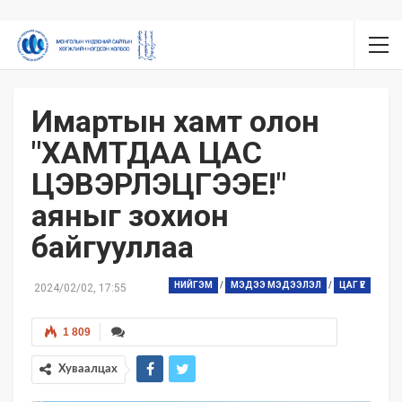
Имартын хамт олон
"ХАМТДАА ЦАС
ЦЭВЭРЛЭЦГЭЭЕ!"
аяныг зохион
байгууллаа
НИЙГЭМ
/
МЭДЭЭ МЭДЭЭЛЭЛ
/
ЦАГ ҮЕ
2024/02/02, 17:55
1 809
Хуваалцах