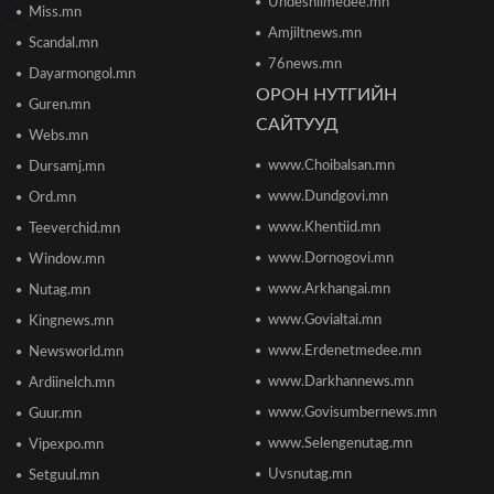
Undesniimedee.mn
2026/06/19 15:32
Miss.mn
Amjiltnews.mn
Scandal.mn
76news.mn
Сонсголгүй төрийн СОНСГОЛ-2
Dayarmongol.mn
2026/06/19 10:17
ОРОН НУТГИЙН
Guren.mn
САЙТУУД
Webs.mn
www.Choibalsan.mn
Сонсголгүй төрийн СОНСГОЛ-2
Dursamj.mn
2026/06/19 10:08
www.Dundgovi.mn
Ord.mn
www.Khentiid.mn
Teeverchid.mn
www.Dornogovi.mn
Window.mn
Монгол Улсын дэлхийд өрсөлдөх чадвар 75
улсаас 67-рт бичигджээ
www.Arkhangai.mn
Nutag.mn
2026/06/18 17:53
www.Govialtai.mn
Kingnews.mn
www.Erdenetmedee.mn
Newsworld.mn
Пакистаны мэдэгдлийн дараа газрын тосны үнэ
буурлаа
www.Darkhannews.mn
Ardiinelch.mn
2026/06/18 11:27
www.Govisumbernews.mn
Guur.mn
www.Selengenutag.mn
Vipexpo.mn
Элсэлтийн Шалгалт зохион байгуулах
Uvsnutag.mn
Setguul.mn
ТӨВҮҮДИЙН БАЙРШИЛ