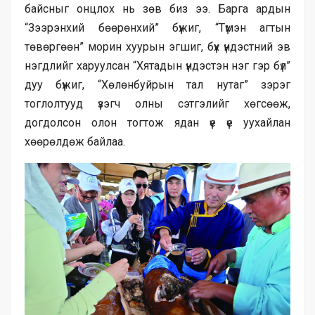
байсныг онцлох нь зөв биз ээ. Барга ардын
“Зээрэнхий бөөрөнхий” бүжиг, “Түмэн агтын
төвөргөөн” морин хуурын эгшиг, бүх үндэстний эв
нэгдлийг харуулсан “Хятадын үндэстэн нэг гэр бүл”
дуу бүжиг, “Хөлөнбуйрын тал нутаг” зэрэг
тоглолтууд үзэгч олны сэтгэлийг хөгсөөж,
догдолсон олон тогтож ядан үе үе уухайлан
хөөрөлдөж байлаа.