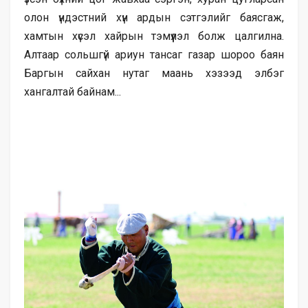
олон үндэстний хүн ардын сэтгэлийг баясгаж,
хамтын хүсэл хайрын тэмүүлэл болж цалгилна.
Алтаар сольшгүй ариун тансаг газар шороо баян
Баргын сайхан нутаг маань хэзээд элбэг
хангалтай байнам...