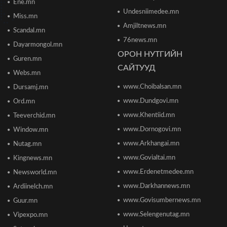
Ene.mn
баялгийн удирдлагад шилжиж байна
Undesniimedee.mn
2026/06/19 15:32
Miss.mn
Amjiltnews.mn
Scandal.mn
76news.mn
Сонсголгүй төрийн СОНСГОЛ-2
Dayarmongol.mn
2026/06/19 10:17
ОРОН НУТГИЙН
Guren.mn
САЙТУУД
Webs.mn
www.Choibalsan.mn
Сонсголгүй төрийн СОНСГОЛ-2
Dursamj.mn
2026/06/19 10:08
www.Dundgovi.mn
Ord.mn
www.Khentiid.mn
Teeverchid.mn
www.Dornogovi.mn
Window.mn
Монгол Улсын дэлхийд өрсөлдөх чадвар 75
улсаас 67-рт бичигджээ
www.Arkhangai.mn
Nutag.mn
2026/06/18 17:53
www.Govialtai.mn
Kingnews.mn
www.Erdenetmedee.mn
Newsworld.mn
Пакистаны мэдэгдлийн дараа газрын тосны үнэ
буурлаа
www.Darkhannews.mn
Ardiinelch.mn
2026/06/18 11:27
www.Govisumbernews.mn
Guur.mn
www.Selengenutag.mn
Vipexpo.mn
Элсэлтийн Шалгалт зохион байгуулах