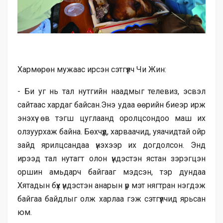
Хармөрөн мужаас ирсэн сэтгүүлч Чи Жин:
- Би уг нь тал нутгийн наадмыг телевиз, эсвэл
сайтаас хардаг байсан.Энэ удаа өөрийн биеэр ирж
энэхүү өв тэгш цуглаанд оролцсондоо маш их
олзуурхаж байна. Бөхчүүд, харваачид, уяачидтай ойр
зайд ярилцсандаа үнэхээр их догдолсон. Энд
ирээд тал нутагт олон үндэстэн ястан зэрэгцэн
оршин амьдарч байгааг мэдсэн, тэр дундаа
Хятадын бүх үндэстэн анарын үр мэт нягтран нэгдэж
байгаа байдлыг олж харлаа гэж сэтгүүлчид ярьсан
юм.