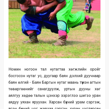
Номин ногоон тал нутагтаа хөгжлийн оройг
босгосон нутаг ус, дуугаар баян дэлхий дуучнаар
баян өлгий - Баян Баргын нутаг маань түмэн агтын
төвөргөөнийг санагдуулж, уртын дууны хөг
аялгуу хөдөө талын цэнхэр зэрэглээ шигээ уран
аядуу уяхан яруухан. Харсан бүхний урам сэргэж,
үзсэн бүхний цог жавхаа сэргэн, хуран цугларсан