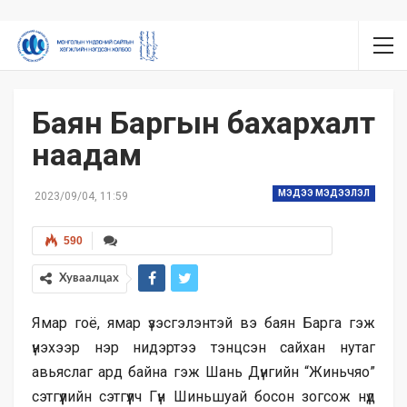
Баян Баргын бахархалт
наадам
МЭДЭЭ МЭДЭЭЛЭЛ
2023/09/04, 11:59
590
Хуваалцах
Ямар гоё, ямар үзэсгэлэнтэй вэ баян Барга гэж
үнэхээр нэр нидэртээ тэнцсэн сайхан нутаг
авьяслаг ард байна гэж Шань Дүнгийн “Жиньчяо”
сэтгүүлийн сэтгүүлч Гүн Шиньшуай босон зогсож нүд