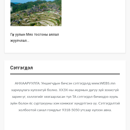
Гүн уулын Мяо тосгоны аялал
жуулчлал…
Сэтгэгдэл
АНХААРУУЛГА: Уншигчдын бичсэн сэтгэгдэлд www.WEBS.mn
хариуцлага хүлээхгүй болно. ХХЗХ-ны журмын дагуу зүй зохисгүй
зарим үг, хэллэгийг хязгаарласан тул ТА сэтгэгдэл бичихдээ хууль
зүйн болон ёс суртахууны хэм хэмжээг хүндэтгэнэ үү. Сэтгэгдэлтэй
холбоотой санал гомдлыг 9318-5050 утсаар хүлээн авна.