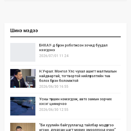
Шинэ мэдээ
БНХАУ-д бүрэн роботжсон зочид буудал
нээгдэнэ
2026/07/01 11:24
Н.Учрал: Монгол Улс чухал ашигт малтмалын
найдвартай, тогтвортой нийлүүлэлтийн төв
болох бүрэн боломжтой
2026/06/30 16:55
Усны түвшин нэмэгдэж, авто замын зорчих
хэсэг цөмөрчээ
2026/06/30 12:55
"Би хуулийн байгууллагад тайлбар мэдүүлгээ
өгсөн, дуудсан цагт морио эмээллээд очно"