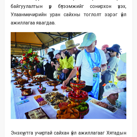
байгуулалтын үр бүтээмжийг сонирхон үзэх,
Улаанмөчирийн уран сайхны тоглолт зэрэг үйл
ажиллагаа явагдав.
Энэхүү утга учиртай сайхан үйл ажиллагааг Хятадын