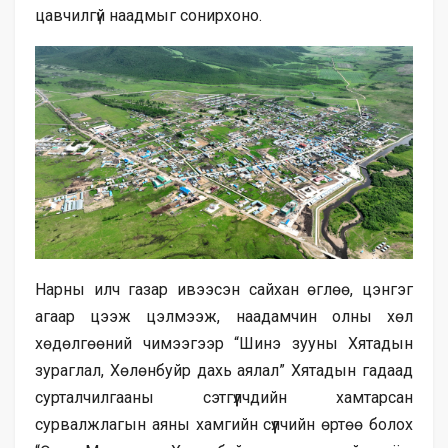
цавчилгүй наадмыг сонирхоно.
Нарны илч газар ивээсэн сайхан өглөө, цэнгэг
агаар цээж цэлмээж, наадамчин олны хөл
хөдөлгөөний чимээгээр “Шинэ зууны Хятадын
зураглал, Хөлөнбуйр дахь аялал” Хятадын гадаад
сурталчилгааны сэтгүүлчдийн хамтарсан
сурвалжлагын аяны хамгийн сүүлчийн өртөө болох