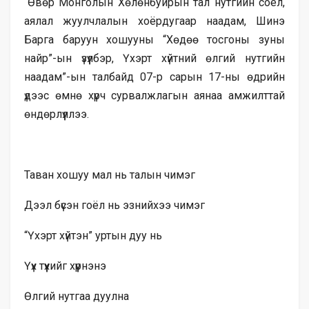
“Өвөр Монголын Хөлөнбуйрын тал нутгийн соёл,
аялал жуулчлалын хоёрдугаар наадам, Шинэ
Барга баруун хошууны “Хөдөө тосгоны зуны
найр”-ын үзүүлбэр, Үхэрт хүйтний өлгий нутгийн
наадам”-ын талбайд 07-р сарын 17-ны өдрийн
үдээс өмнө хүрч сурвалжлагын аянаа амжилттай
өндөрлүүллээ.
Таван хошуу мал нь талын чимэг
Дээл бүсэн гоёл нь эзнийхээ чимэг
“Үхэрт хүйтэн” уртын дуу нь
Үүх түүхийг хүүрнэнэ
Өлгий нутгаа дуулна