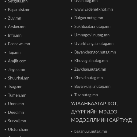
Uvsnutag.mn
Setguul.mn
ТӨВҮҮДИЙН БАЙРШИЛ
2026/06/17 12:20
www.Erdenetkhot.mn
Paparatsi.mn
Bulgan.nutag.mn
Zuv.mn
Отгонтэнгэр хайрханы тахилгад оролцохоор
Sukhbaatar.nutag.mn
Arslan.mn
ирж буй иргэдийн анхааралд
2026/06/16 15:28
Umnugovi.nutag.mn
Info.mn
Uvurkhangai.nutag.mn
Econews.mn
Парламент хар тамхины хэргийн ялын
Bayankhongor.nutag.mn
Top.mn
бодлогыг чангатгах хуулийг хэлэлцэж эхлэв
Khuvsgul.nutag.mn
Amjilt.com
2026/06/16 15:49
Zavkhan.nutag.mn
Jirgee.mn
Khovd.nutag.mn
Ши Жиньпин Монголд айлчилна
Shuurhai.mn
2026/06/16 13:54
Bayan-ulgii.nutag.mn
Tsag.mn
Tuv.nutag.mn
Tumen.mn
УЛААНБААТАР ХОТ,
Unen.mn
"The MongolZ" баг IEM Cologne Major-2026
тэмцээнийг гуравдугаар шатнаас өндөрлүүллээ
ДҮҮРГИЙН МЭДЭЭ
Deed.mn
2026/06/16 12:43
МЭДЭЭЛЛИЙН САЙТУУД
Survalj.mn
Ulsturch.mn
baganuur.nutag.mn
ТЦА: Согтуугаар автомашин жолоодож долоон