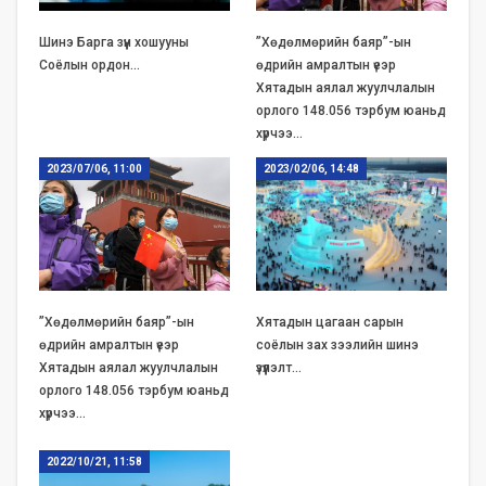
Шинэ Барга зүүн хошууны
”Хөдөлмөрийн баяр”-ын
Соёлын ордон…
өдрийн амралтын үеэр
Хятадын аялал жуулчлалын
орлого 148.056 тэрбум юаньд
хүрчээ…
2023/07/06, 11:00
2023/02/06, 14:48
”Хөдөлмөрийн баяр”-ын
Хятадын цагаан сарын
өдрийн амралтын үеэр
соёлын зах зээлийн шинэ
Хятадын аялал жуулчлалын
үзүүлэлт…
орлого 148.056 тэрбум юаньд
хүрчээ…
2022/10/21, 11:58