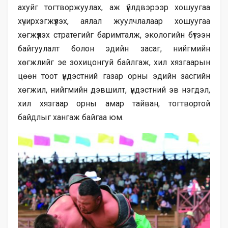
ахуйг тогтворжуулах, аж үйлдвэрээр хошуугаа
хүчирхэгжүүлэх, аялал жуулчлалаар хошуугаа
хөгжүүлэх стратегийг баримталж, экологийн бүтээн
байгуулалт болон эдийн засаг, нийгмийн
хөгжлийг эе зохицонгуй байлгаж, хил хязгаарын
цөөн тоот үндэстний газар орны эдийн засгийн
хөгжил, нийгмийн дэвшилт, үндэстний эв нэгдэл,
хил хязгаар орны амар тайван, тогтвортой
байдлыг хангаж байгаа юм.