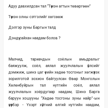
Адуу давхилдсан тал “Түмэн агтын төвөргөөн”
Түмэн олны сэтгэлийг хөгсөөж
Дэлгэр зуны Баргын талд
Дэндүү сайхан наадам болов ?
Малчид, тариачдын соёлын амьдралыг
баяжуулж, соёл, аялал жуулчлалын үйлсийг
дэмжиж, шинэ цаг үеийн хөдөө тосгоныг хөгжүүлэх
зорилготой зохион байгуулсан Өвөр Монголын
Хөлөнбуйрын тал нутгийн соёл, аялал
жуулчлалын хоёрдугаар наадам, Шинэ Барга
баруун хошууны “Хөдөө тосгоны зуны найр”-ын
үзүүлбэр - Үхэрт хүйтний өлгий нутгийн наадам,