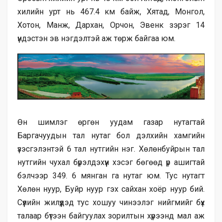
хилийн урт нь 467.4 км байж, Хятад, Монгол,
Хотон, Манж, Дархан, Орчон, Эвенк зэрэг 14
үндэстэн эв нэгдэлтэй аж төрж байгаа юм.
Өн шимлэг өргөн уудам газар нутагтай
Баргачуудын тал нутаг бол дэлхийн хамгийн
үзэсгэлэнтэй 6 тал нутгийн нэг. Хөлөнбуйрын тал
нутгийн чухал бүрэлдэхүүн хэсэг бөгөөд үр ашигтай
бэлчээр 349. 6 мянган га нутаг юм. Тус нутагт
Хөлөн нуур, Буйр нуур гэх сайхан хоёр нуур бий.
Сүүлийн жилүүдэд тус хошуу чинээлэг нийгмийг бүх
талаар бүтээн байгуулах зорилтын хүрээнд мал аж