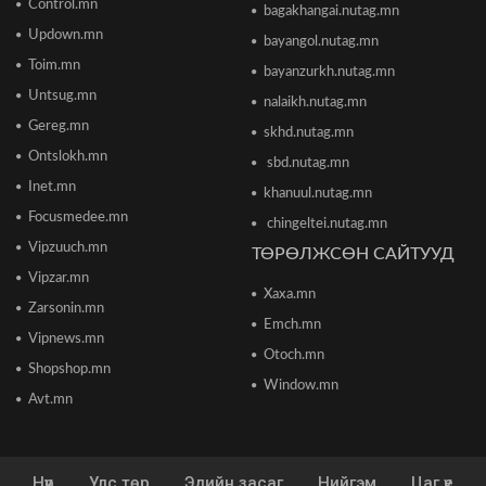
тээврийн хэрэгсэл мөргөсөн этгээдийг
Control.mn
bagakhangai.nutag.mn
саатуулсан
Updown.mn
2026/06/16 12:47
bayangol.nutag.mn
Toim.mn
bayanzurkh.nutag.mn
Дэлхийн банк 2026 оны дэлхийн эдийн засгийн
Untsug.mn
nalaikh.nutag.mn
өсөлтийн төсөөллөө бууруулжээ
2026/06/12 18:05
Gereg.mn
skhd.nutag.mn
Ontslokh.mn
sbd.nutag.mn
Европын Төв банк 2023 оноос хойш анх удаа
Inet.mn
khanuul.nutag.mn
бодлогын хүүгээ өсгөжээ
Focusmedee.mn
2026/06/12 15:05
chingeltei.nutag.mn
Vipzuuch.mn
ТӨРӨЛЖСӨН САЙТУУД
Vipzar.mn
Богдхан ууланд хортон шавж устгалын бодис
Xaxa.mn
цацаж байгаа тул 10-14 хоног ойд чөлөөт
Zarsonin.mn
цагаа өнгөрөөхгүй байхыг зөвлөв
Emch.mn
2026/06/10 12:09
Vipnews.mn
Otoch.mn
Shopshop.mn
Улаанбаатар хотын инженер хангамжийн
Window.mn
ажлуудын нөхөн сэргээлт, аюулгүй байдлыг
Avt.mn
бүрэн хангахыг үүрэг болголоо
2026/06/08 15:44
Нүүр
Улс төр
Эдийн засаг
Нийгэм
Цаг үе
Энэ сарын 15-наас 10 аймагт загас агнах