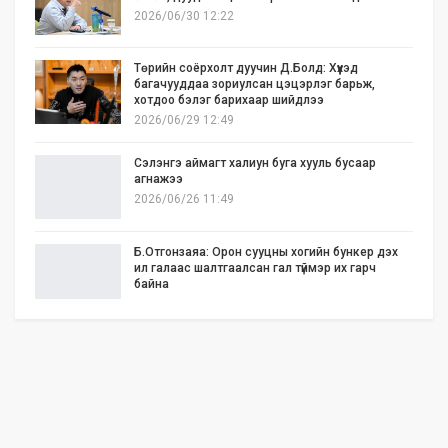
2026/06/30 12:22
Төрийн соёрхолт дуучин Д.Болд: Хүүхэд
багачууддаа зориулсан цэцэрлэг барьж,
хотдоо бэлэг барихаар шийдлээ
2026/06/29 12:49
Сэлэнгэ аймагт халиун буга хууль бусаар
агнажээ
2026/06/26 11:49
Б.Отгонзаяа: Орон сууцны хогийн бункер дэх
ил галаас шалтгаалсан гал түймэр их гарч
байна
2026/06/25 17:02
Бид илүү нээлттэй, үр ашигтай, ногоон Өвөр
Монголыг харлаа
2026/06/25 12:44
АНУ-ын Сенат Ираны эсрэг цэргийн