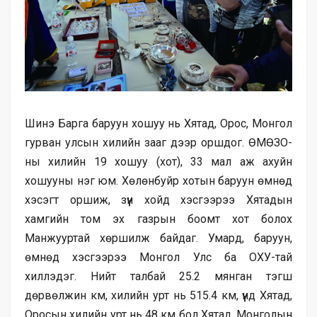
Шинэ Барга баруун хошуу нь Хятад, Орос, Монгол
гурван улсын хилийн зааг дээр оршдог. ӨМӨЗО-
ны хилийн 19 хошуу (хот), 33 мал аж ахуйн
хошууны нэг юм. Хөлөнбуйр хотын баруун өмнөд
хэсэгт оршиж, зүүн хойд хэсгээрээ Хятадын
хамгийн том эх газрын боомт хот болох
Манжууртай хөршилж байдаг. Умард, баруун,
өмнөд хэсгээрээ Монгол Улс ба ОХУ-тай
хиллэдэг. Нийт талбай 25.2 мянган тэгш
дөрвөлжин км, хилийн урт нь 515.4 км, үүнд Хятад,
Оросын хилийн урт нь 48 км бол Хятад, Монголын