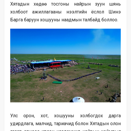
Хятадын хөдөө тосгоны найрын зуун шянь
холбоот ажиллагааны нээлтийн ёслол Шинэ
Барга баруун хошууны наадмын талбайд боллоо.
Улс орон, хот, хошууны холбогдох дарга
удирдлага, малчид, тариачид болон Хятадын олон