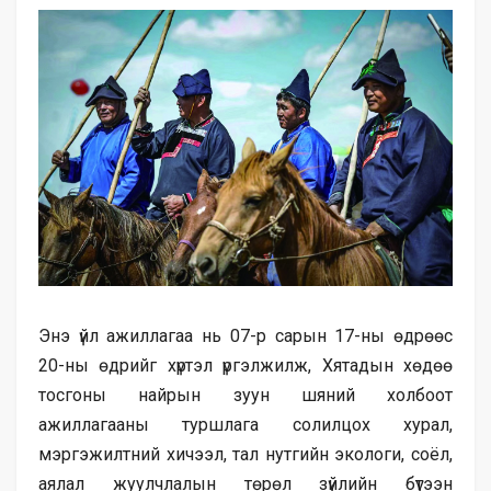
Энэ үйл ажиллагаа нь 07-р сарын 17-ны өдрөөс
20-ны өдрийг хүртэл үргэлжилж, Хятадын хөдөө
тосгоны найрын зуун шяний холбоот
ажиллагааны туршлага солилцох хурал,
мэргэжилтний хичээл, тал нутгийн экологи, соёл,
аялал жуулчлалын төрөл зүйлийн бүтээн