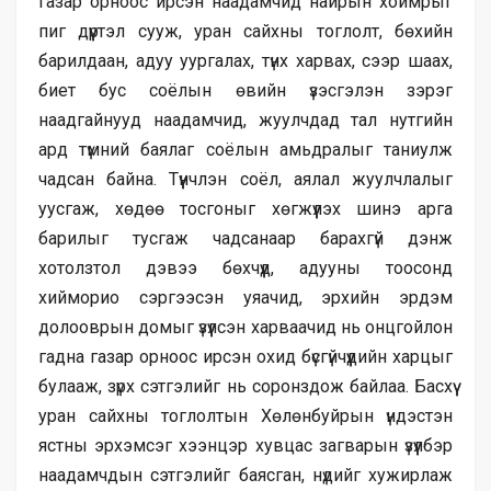
газар орноос ирсэн наадамчид найрын хоймрыг
пиг дүүртэл сууж, уран сайхны тоглолт, бөхийн
барилдаан, адуу уургалах, түнх харвах, сээр шаах,
биет бус соёлын өвийн үзэсгэлэн зэрэг
наадгайнууд наадамчид, жуулчдад тал нутгийн
ард түмний баялаг соёлын амьдралыг таниулж
чадсан байна. Түүнчлэн соёл, аялал жуулчлалыг
уусгаж, хөдөө тосгоныг хөгжүүлэх шинэ арга
барилыг тусгаж чадсанаар барахгүй дэнж
хотолзтол дэвээ бөхчүүд, адууны тоосонд
хийморио сэргээсэн уяачид, эрхийн эрдэм
долооврын домыг үзүүлсэн харваачид нь онцгойлон
гадна газар орноос ирсэн охид бүсгүйчүүдийн харцыг
булааж, зүрх сэтгэлийг нь соронздож байлаа. Басхүү
уран сайхны тоглолтын Хөлөнбуйрын үндэстэн
ястны эрхэмсэг хээнцэр хувцас загварын үзүүлбэр
наадамчдын сэтгэлийг баясган, нүдийг хужирлаж