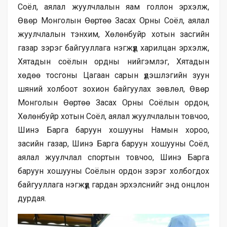
Соёл, аялал жуулчлалын яам голлон эрхэлж,
Өвөр Монголын Өөртөө Засах Орны Соёл, аялал
жуулчлалын тэнхим, Хөлөнбуйр хотын засгийн
газар зэрэг байгууллага нэгжүүд харилцан эрхэлж,
Хятадын соёлын ордны нийгэмлэг, Хятадын
хөдөө тосгоны Цагаан сарын үдэшлэгийн зуун
шяний холбоот зохион байгуулах зөвлөл, Өвөр
Монголын Өөртөө Засах Орны Соёлын ордон,
Хөлөнбуйр хотын Соёл, аялал жуулчлалын товчоо,
Шинэ Барга баруун хошууны Намын хороо,
засийн газар, Шинэ Барга баруун хошууны Соёл,
аялал жуулчлал спортын товчоо, Шинэ Барга
баруун хошууны Соёлын ордон зэрэг холбогдох
байгууллага нэгжүүд гардан эрхэлснийг энд онцлон
дурдая.