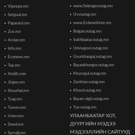
www.Selengenutag.mn
Vipexpo.mn
Элсэлтийн Шалгалт зохион байгуулах
Uvsnutag.mn
Setguul.mn
ТӨВҮҮДИЙН БАЙРШИЛ
2026/06/17 12:20
www.Erdenetkhot.mn
Paparatsi.mn
Bulgan.nutag.mn
Zuv.mn
Отгонтэнгэр хайрханы тахилгад оролцохоор
Sukhbaatar.nutag.mn
Arslan.mn
ирж буй иргэдийн анхааралд
2026/06/16 15:28
Umnugovi.nutag.mn
Info.mn
Uvurkhangai.nutag.mn
Econews.mn
Парламент хар тамхины хэргийн ялын
Bayankhongor.nutag.mn
Top.mn
бодлогыг чангатгах хуулийг хэлэлцэж эхлэв
Khuvsgul.nutag.mn
Amjilt.com
2026/06/16 15:49
Zavkhan.nutag.mn
Jirgee.mn
Khovd.nutag.mn
Ши Жиньпин Монголд айлчилна
Shuurhai.mn
2026/06/16 13:54
Bayan-ulgii.nutag.mn
Tsag.mn
Tuv.nutag.mn
Tumen.mn
УЛААНБААТАР ХОТ,
Unen.mn
"The MongolZ" баг IEM Cologne Major-2026
тэмцээнийг гуравдугаар шатнаас өндөрлүүллээ
ДҮҮРГИЙН МЭДЭЭ
Deed.mn
2026/06/16 12:43
МЭДЭЭЛЛИЙН САЙТУУД
Survalj.mn