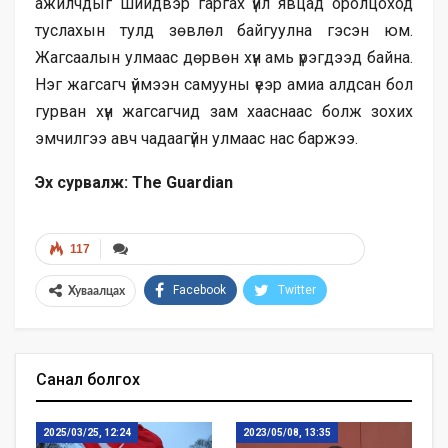
ажилчдыг шийдвэр гаргах үйл явцад оролцоход
туслахын тулд зөвлөл байгуулна гэсэн юм.
Жагсаалын улмаас дөрвөн хүн амь үрэгдээд байна.
Нэг жагсагч үймээн самууны үеэр амиа алдсан бол
гурван хүн жагсагчид зам хааснаас болж зохих
эмчилгээ авч чадаагүйн улмаас нас баржээ.
Эх сурвалж
: The Guardian
117
Facebook
Twitter
Хуваалцах
Санал болгох
2025/03/25, 12:24
2023/05/08, 13:35