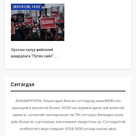
2021/01/25, 14:02
Оросын залуу үеийнхний
шаардлага “Путин зайл”…
Сэтгэгдэл
АНХААРУУЛГА: Уншигчдын бичсэн сэтгэгдэлд www.WEBS.mn
хариуцлага хүлээхгүй болно. ХХЗХ-ны журмын дагуу зүй зохисгүй
зарим үг, хэллэгийг хязгаарласан тул ТА сэтгэгдэл бичихдээ хууль
зүйн болон ёс суртахууны хэм хэмжээг хүндэтгэнэ үү. Сэтгэгдэлтэй
холбоотой санал гомдлыг 9318-5050 утсаар хүлээн авна.