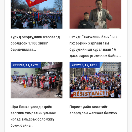
Туркд эсэргүүцлийн жагсаалд
ШУУД: "Хөгжлийн банк"-ны
оролцсон 1,100 хүнийг
гэх эрүүгийн хэргийн гэм
баривчиллаа…
буруугийн шүүх хуралдаан 16
дахь өдрөө үргэлжилж байна…
2023/01/11, 17:21
2022/10/17, 10:18
Шри Ланка улсад эдийн
Парист үнийн өсөлтийг
засгийн хямралын улмаас
эсэргүүцсэн жагсаал болжээ…
иргэд амьдрах боломжгүй
болж байна…