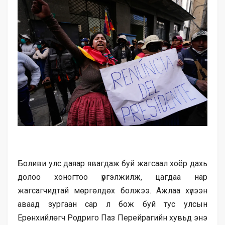
Боливи улс даяар явагдаж буй жагсаал хоёр дахь
долоо хоногтоо үргэлжилж, цагдаа нар
жагсагчидтай мөргөлдөх болжээ. Ажлаа хүлээн
аваад зургаан сар л бож буй тус улсын
Ерөнхийлөгч Родриго Паз Перейрагийн хувьд энэ