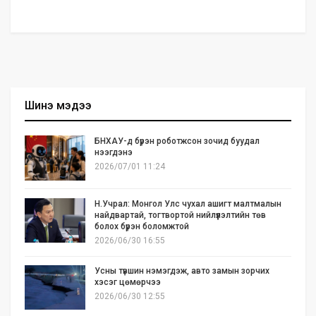
Шинэ мэдээ
БНХАУ-д бүрэн роботжсон зочид буудал
нээгдэнэ
2026/07/01 11:24
Н.Учрал: Монгол Улс чухал ашигт малтмалын
найдвартай, тогтвортой нийлүүлэлтийн төв
болох бүрэн боломжтой
2026/06/30 16:55
Усны түвшин нэмэгдэж, авто замын зорчих
хэсэг цөмөрчээ
2026/06/30 12:55