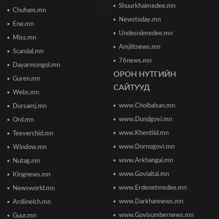
Shuurkhaimedee.mn
Chuham.mn
Б.Даваадалай: Уурхайн менежментээс
Newstoday.mn
Ene.mn
баялгийн удирдлагад шилжиж байна
Undesniimedee.mn
2026/06/19 15:32
Miss.mn
Amjiltnews.mn
Scandal.mn
76news.mn
Сонсголгүй төрийн СОНСГОЛ-2
Dayarmongol.mn
2026/06/19 10:17
ОРОН НУТГИЙН
Guren.mn
САЙТУУД
Webs.mn
www.Choibalsan.mn
Сонсголгүй төрийн СОНСГОЛ-2
Dursamj.mn
2026/06/19 10:08
www.Dundgovi.mn
Ord.mn
www.Khentiid.mn
Teeverchid.mn
www.Dornogovi.mn
Window.mn
Монгол Улсын дэлхийд өрсөлдөх чадвар 75
улсаас 67-рт бичигджээ
www.Arkhangai.mn
Nutag.mn
2026/06/18 17:53
www.Govialtai.mn
Kingnews.mn
www.Erdenetmedee.mn
Newsworld.mn
Пакистаны мэдэгдлийн дараа газрын тосны үнэ
буурлаа
www.Darkhannews.mn
Ardiinelch.mn
2026/06/18 11:27
www.Govisumbernews.mn
Guur.mn