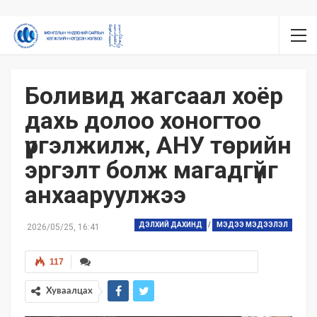
Боливид жагсаал хоёр
дахь долоо хоногтоо
үргэлжилж, АНУ төрийн
эргэлт болж магадгүйг
анхааруулжээ
ДЭЛХИЙ ДАХИНД
/
МЭДЭЭ МЭДЭЭЛЭЛ
2026/05/25, 16:41
117
Хуваалцах