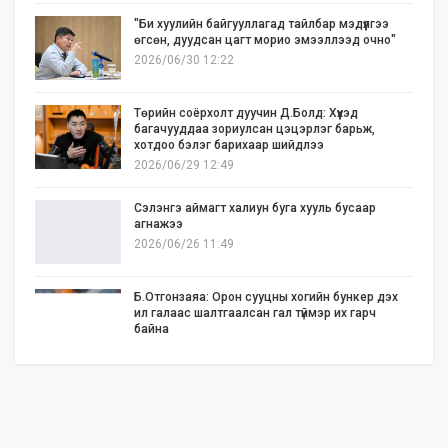
"Би хуулийн байгууллагад тайлбар мэдүүлгээ
өгсөн, дуудсан цагт морио эмээллээд очно"
2026/06/30 12:22
Төрийн соёрхолт дуучин Д.Болд: Хүүхэд
багачууддаа зориулсан цэцэрлэг барьж,
хотдоо бэлэг барихаар шийдлээ
2026/06/29 12:49
Сэлэнгэ аймагт халиун буга хууль бусаар
агнажээ
2026/06/26 11:49
Б.Отгонзаяа: Орон сууцны хогийн бункер дэх
ил галаас шалтгаалсан гал түймэр их гарч
байна
2026/06/25 17:02
Бид илүү нээлттэй, үр ашигтай, ногоон Өвөр
Монголыг харлаа
2026/06/25 12:44