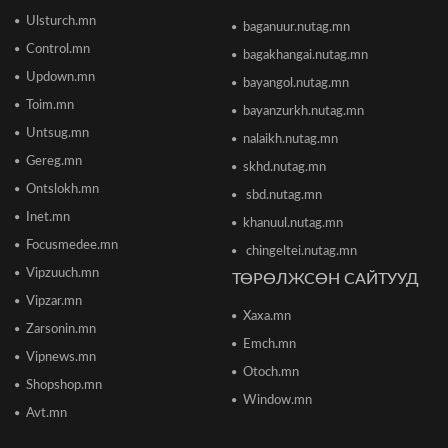
Ulsturch.mn
baganuur.nutag.mn
ТЦА: Согтуугаар автомашин жолоодож долоон
тээврийн хэрэгсэл мөргөсөн этгээдийг
Control.mn
bagakhangai.nutag.mn
саатуулсан
Updown.mn
2026/06/16 12:47
bayangol.nutag.mn
Toim.mn
bayanzurkh.nutag.mn
Дэлхийн банк 2026 оны дэлхийн эдийн засгийн
Untsug.mn
nalaikh.nutag.mn
өсөлтийн төсөөллөө бууруулжээ
2026/06/12 18:05
Gereg.mn
skhd.nutag.mn
Ontslokh.mn
sbd.nutag.mn
Европын Төв банк 2023 оноос хойш анх удаа
Inet.mn
khanuul.nutag.mn
бодлогын хүүгээ өсгөжээ
Focusmedee.mn
2026/06/12 15:05
chingeltei.nutag.mn
Vipzuuch.mn
ТӨРӨЛЖСӨН САЙТУУД
Vipzar.mn
Богдхан ууланд хортон шавж устгалын бодис
Xaxa.mn
цацаж байгаа тул 10-14 хоног ойд чөлөөт
Zarsonin.mn
цагаа өнгөрөөхгүй байхыг зөвлөв
Emch.mn
2026/06/10 12:09
Vipnews.mn
Otoch.mn
Shopshop.mn
Улаанбаатар хотын инженер хангамжийн
Window.mn
ажлуудын нөхөн сэргээлт, аюулгүй байдлыг
Avt.mn
бүрэн хангахыг үүрэг болголоо