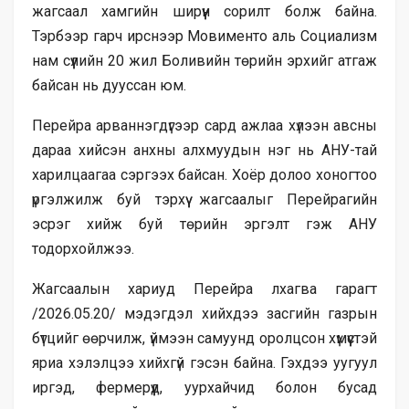
жагсаал хамгийн ширүүн сорилт болж байна.
Тэрбээр гарч ирснээр Мовименто аль Социализм
нам сүүлийн 20 жил Боливийн төрийн эрхийг атгаж
байсан нь дууссан юм.
Перейра арваннэгдүгээр сард ажлаа хүлээн авсны
дараа хийсэн анхны алхмуудын нэг нь АНУ-тай
харилцаагаа сэргээх байсан. Хоёр долоо хоногтоо
үргэлжилж буй тэрхүү жагсаалыг Перейрагийн
эсрэг хийж буй төрийн эргэлт гэж АНУ
тодорхойлжээ.
Жагсаалын хариуд Перейра лхагва гарагт
/2026.05.20/ мэдэгдэл хийхдээ засгийн газрын
бүтцийг өөрчилж, үймээн самуунд оролцсон хүмүүстэй
яриа хэлэлцээ хийхгүй гэсэн байна. Гэхдээ уугуул
иргэд, фермерүүд, уурхайчид болон бусад