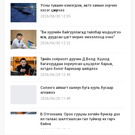
Усны түвшин нэмэгдэж, авто замын зорчих
хэсэг цөмөрчээ
2026/06/30 12:55
"Би хуулийн байгууллагад тайлбар мэдүүлгээ
өгсөн, дуудсан цагт морио эмээллээд очно"
2026/06/30 12:22
Төрийн соёрхолт дуучин Д.Болд: Хүүхэд
багачууддаа зориулсан цэцэрлэг барьж,
хотдоо бэлэг барихаар шийдлээ
2026/06/29 12:49
Сэлэнгэ аймагт халиун буга хууль бусаар
агнажээ
2026/06/26 11:49
Б.Отгонзаяа: Орон сууцны хогийн бункер дэх
ил галаас шалтгаалсан гал түймэр их гарч
байна
2026/06/25 17:02