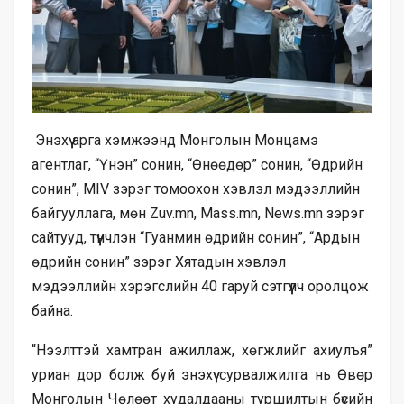
Энэхүү арга хэмжээнд Монголын Монцамэ
агентлаг, “Үнэн” сонин, “Өнөөдөр” сонин, “Өдрийн
сонин”, MIV зэрэг томоохон хэвлэл мэдээллийн
байгууллага, мөн Zuv.mn, Mass.mn, News.mn зэрэг
сайтууд, түүнчлэн “Гуанмин өдрийн сонин”, “Ардын
өдрийн сонин” зэрэг Хятадын хэвлэл
мэдээллийн хэрэгслийн 40 гаруй сэтгүүлч оролцож
байна.
“Нээлттэй хамтран ажиллаж, хөгжлийг ахиулъя”
уриан дор болж буй энэхүү сурвалжилга нь Өвөр
Монголын Чөлөөт худалдааны туршилтын бүсийн