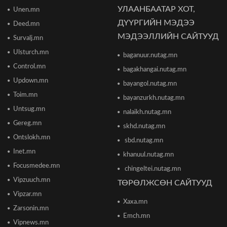
УЛААНБААТАР ХОТ,
Unen.mn
"The MongolZ" баг IEM Cologne Major-2026
тэмцээнийг гуравдугаар шатнаас өндөрлүүллээ
ДҮҮРГИЙН МЭДЭЭ
Deed.mn
2026/06/16 12:43
МЭДЭЭЛЛИЙН САЙТУУД
Survalj.mn
Ulsturch.mn
baganuur.nutag.mn
ТЦА: Согтуугаар автомашин жолоодож долоон
тээврийн хэрэгсэл мөргөсөн этгээдийг
Control.mn
bagakhangai.nutag.mn
саатуулсан
Updown.mn
2026/06/16 12:47
bayangol.nutag.mn
Toim.mn
bayanzurkh.nutag.mn
Дэлхийн банк 2026 оны дэлхийн эдийн засгийн
Untsug.mn
nalaikh.nutag.mn
өсөлтийн төсөөллөө бууруулжээ
2026/06/12 18:05
Gereg.mn
skhd.nutag.mn
Ontslokh.mn
sbd.nutag.mn
Европын Төв банк 2023 оноос хойш анх удаа
Inet.mn
khanuul.nutag.mn
бодлогын хүүгээ өсгөжээ
Focusmedee.mn
2026/06/12 15:05
chingeltei.nutag.mn
Vipzuuch.mn
ТӨРӨЛЖСӨН САЙТУУД
Vipzar.mn
Богдхан ууланд хортон шавж устгалын бодис
Xaxa.mn
цацаж байгаа тул 10-14 хоног ойд чөлөөт цагаа
Zarsonin.mn
өнгөрөөхгүй байхыг зөвлөв
Emch.mn
2026/06/10 12:09
Vipnews.mn