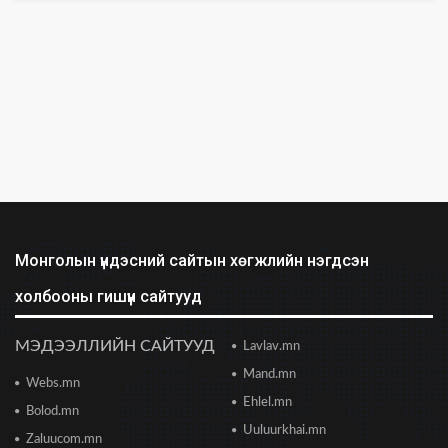
Бид илүү нээлттэй, үр ашигтай, ногоон Өвөр
Монголыг харлаа
2026/06/25 12:44
АНУ-ын Сенат Ираны эсрэг цэргийн
ажиллагааг зогсоохыг шаардсан тогтоол
батлав
2026/06/24 14:23
Долоодугаар сарын 10-19-ний хооронд бүх
нийтээр 10 хоног АМАРНА
2026/06/24 13:40
Монголын үндэсний сайтын хөгжлийн нэгдсэн
холбооны гишүүн сайтууд
2028 оны сонгуульд Т.Баярхүү хүч үзэхээ
мэдэгдэв
2026/06/23 18:47
МЭДЭЭЛЛИЙН САЙТУУД
Lavlav.mn
Mand.mn
Webs.mn
Цонжин зах: Монголын хамгийн урт
худалдааны төв худалдаа эрхлэгчдэд хаалгаа
Ehlel.mn
Bolod.mn
нээж байна
Uuluurkhai.mn
2026/06/23 13:05
Zaluucom.mn