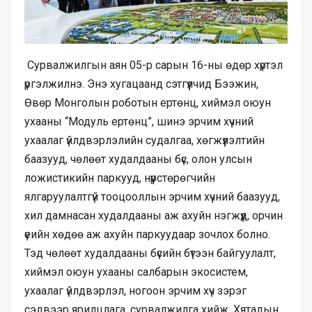
Сурвалжилгын аян 05-р сарын 16-ны өдөр хүртэл
үргэлжилнэ. Энэ хугацаанд сэтгүүлчид Бээжин,
Өвөр Монголын роботын ертөнц, хиймэл оюун
ухааны “Модуль ертөнц”, шинэ эрчим хүчний
ухаалаг үйлдвэрлэлийн судалгаа, хөгжүүлэлтийн
баазууд, чөлөөт худалдааны бүс, олон улсын
ложистикийн паркууд, нүүрстөрөгчийн
ялгаруулалтгүй тооцооллын эрчим хүчний баазууд,
хил дамнасан худалдааны аж ахуйн нэгжүүд, орчин
үеийн хөдөө аж ахуйн паркуудаар зочлох болно.
Тэд чөлөөт худалдааны бүсийн бүтээн байгуулалт,
хиймэл оюун ухааны салбарын экосистем,
ухаалаг үйлдвэрлэл, ногоон эрчим хүч зэрэг
сэдвээр ярилцлага, сурвалжилга хийж, Хятадын