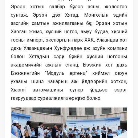
Эрээн хотын салбар бүсээс аяны жолоогоо
сунгаж, Эрээн дэх Хятад, Монголын эдийн
засгийн хамтын ажиллагааны бүс, Эрээн хотын
Хаоган жимс, хүнсний ногоо, амуу будаа, хүнсний
тосны импорт, экспортын парк ХХК, Улаанцав хот
дахь Улаанцавын Хунфү хөдөө аж ахуйн компани
болон Хятадын сэрүүн бүсийн хүнсний ногооны
академичийн ажлын станц, Бээжин хот дахь
Бээжингийн “Модуль ертөнц” хиймэл оюун
ухааны шинэ чанарын аж үйлдвэрийн хотхон,
Xiaomi автомашины супер үйлдвэр зэрэг
газруудаар сурвалжилга өрнүүлэх болно.