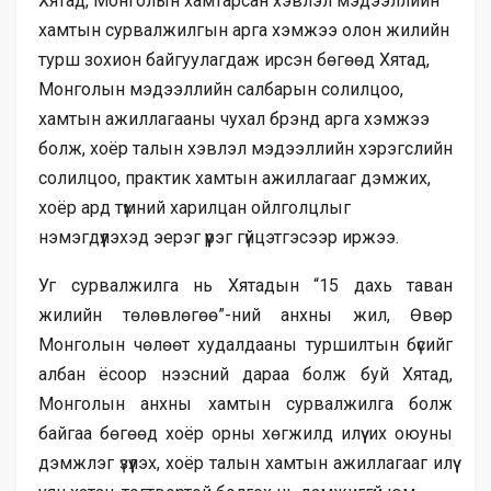
Хятад, Монголын хамтарсан хэвлэл мэдээллийн
хамтын сурвалжилгын арга хэмжээ олон жилийн
турш зохион байгуулагдаж ирсэн бөгөөд Хятад,
Монголын мэдээллийн салбарын солилцоо,
хамтын ажиллагааны чухал брэнд арга хэмжээ
болж, хоёр талын хэвлэл мэдээллийн хэрэгслийн
солилцоо, практик хамтын ажиллагааг дэмжих,
хоёр ард түмний харилцан ойлголцлыг
нэмэгдүүлэхэд эерэг үүрэг гүйцэтгэсээр иржээ.
Уг сурвалжилга нь Хятадын “15 дахь таван
жилийн төлөвлөгөө”-ний анхны жил, Өвөр
Монголын чөлөөт худалдааны туршилтын бүсийг
албан ёсоор нээсний дараа болж буй Хятад,
Монголын анхны хамтын сурвалжилга болж
байгаа бөгөөд хоёр орны хөгжилд илүү их оюуны
дэмжлэг үзүүлэх, хоёр талын хамтын ажиллагааг илүү