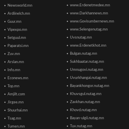
www.Erdenetmedee.mn
Newsworld.mn
Пакистаны мэдэгдлийн дараа газрын тосны
үнэ буурлаа
www.Darkhannews.mn
Ardiinelch.mn
2026/06/18 11:27
www.Govisumbernews.mn
Guur.mn
www.Selengenutag.mn
Vipexpo.mn
Элсэлтийн Шалгалт зохион байгуулах
Uvsnutag.mn
Setguul.mn
ТӨВҮҮДИЙН БАЙРШИЛ
2026/06/17 12:20
www.Erdenetkhot.mn
Paparatsi.mn
Bulgan.nutag.mn
Zuv.mn
Отгонтэнгэр хайрханы тахилгад оролцохоор
Sukhbaatar.nutag.mn
Arslan.mn
ирж буй иргэдийн анхааралд
2026/06/16 15:28
Umnugovi.nutag.mn
Info.mn
Uvurkhangai.nutag.mn
Econews.mn
Парламент хар тамхины хэргийн ялын
Bayankhongor.nutag.mn
Top.mn
бодлогыг чангатгах хуулийг хэлэлцэж эхлэв
Khuvsgul.nutag.mn
Amjilt.com
2026/06/16 15:49
Zavkhan.nutag.mn
Jirgee.mn
Khovd.nutag.mn
Ши Жиньпин Монголд айлчилна
Shuurhai.mn
2026/06/16 13:54
Bayan-ulgii.nutag.mn
Tsag.mn
Tuv.nutag.mn
Tumen.mn