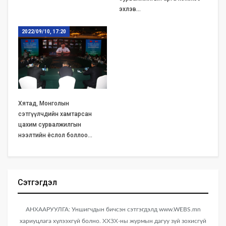
эхлэв…
2022/09/10, 17:20
Хятад, Монголын
сэтгүүлчдийн хамтарсан
цахим сурвалжилгын
нээлтийн ёслол боллоо…
Сэтгэгдэл
АНХААРУУЛГА: Уншигчдын бичсэн сэтгэгдэлд www.WEBS.mn
хариуцлага хүлээхгүй болно. ХХЗХ-ны журмын дагуу зүй зохисгүй