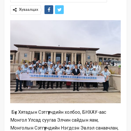
Хуваалцах
Бүх Хятадын Сэтгүүлчдийн холбоо, БНХАУ-аас
Монгол Улсад суугаа Элчин сайдын яам,
Монголын Сэтгүүлчдийн Нэгдсэн Эвлэл санаачлан,