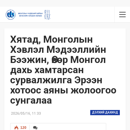
Хятад, Монголын
Хэвлэл Мэдээллийн
Бээжин, Өвөр Монгол
дахь хамтарсан
сурвалжилга Эрээн
хотоос аяны жолоогоо
сунгалаа
ДЭЛХИЙ ДАХИНД
2026/05/16, 11:33
120