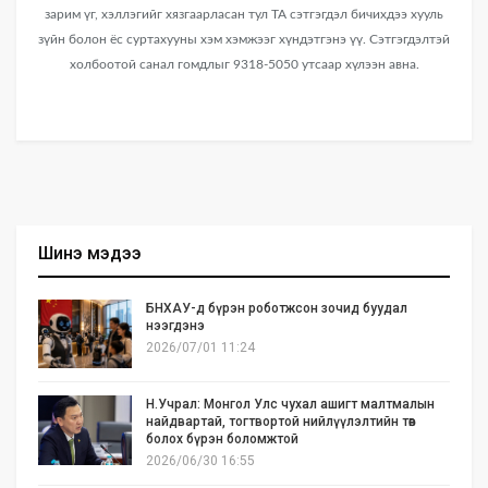
зарим үг, хэллэгийг хязгаарласан тул ТА сэтгэгдэл бичихдээ хууль
зүйн болон ёс суртахууны хэм хэмжээг хүндэтгэнэ үү. Сэтгэгдэлтэй
холбоотой санал гомдлыг 9318-5050 утсаар хүлээн авна.
Шинэ мэдээ
БНХАУ-д бүрэн роботжсон зочид буудал
нээгдэнэ
2026/07/01 11:24
Н.Учрал: Монгол Улс чухал ашигт малтмалын
найдвартай, тогтвортой нийлүүлэлтийн төв
болох бүрэн боломжтой
2026/06/30 16:55