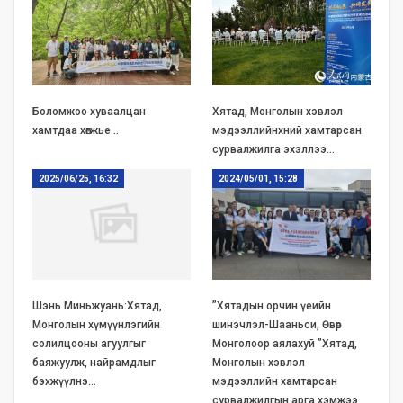
Боломжоо хуваалцан
Хятад, Монголын хэвлэл
хамтдаа хөгжье…
мэдээллийнхний хамтарсан
сурвалжилга эхэллээ…
2025/06/25, 16:32
2024/05/01, 15:28
Шэнь Миньжуань:Хятад,
”Хятадын орчин үеийн
Монголын хүмүүнлэгийн
шинэчлэл-Шааньси, Өвөр
солилцооны агуулгыг
Монголоор аялахуй ”Хятад,
баяжуулж, найрамдлыг
Монголын хэвлэл
бэхжүүлнэ…
мэдээллийн хамтарсан
сурвалжилгын арга хэмжээ