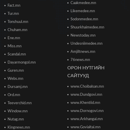
Caakmedee.mn
Fact.mn
Борооны ус зайлуулах худаг, шугам руу ахуйн
Likemedee.mn
Tur.mn
хог хаяхгүй байхыг санууллаа
Sodonmedee.mn
2026/06/20 11:04
Tonshuul.mn
Shuurkhaimedee.mn
Chuham.mn
Б.Даваадалай: Уурхайн менежментээс
Newstoday.mn
Ene.mn
баялгийн удирдлагад шилжиж байна
Undesniimedee.mn
2026/06/19 15:32
Miss.mn
Amjiltnews.mn
Scandal.mn
76news.mn
Сонсголгүй төрийн СОНСГОЛ-2
Dayarmongol.mn
2026/06/19 10:17
ОРОН НУТГИЙН
Guren.mn
САЙТУУД
Webs.mn
www.Choibalsan.mn
Сонсголгүй төрийн СОНСГОЛ-2
Dursamj.mn
2026/06/19 10:08
www.Dundgovi.mn
Ord.mn
www.Khentiid.mn
Teeverchid.mn
www.Dornogovi.mn
Window.mn
Монгол Улсын дэлхийд өрсөлдөх чадвар 75
улсаас 67-рт бичигджээ
www.Arkhangai.mn
Nutag.mn
2026/06/18 17:53
www.Govialtai.mn
Kingnews.mn