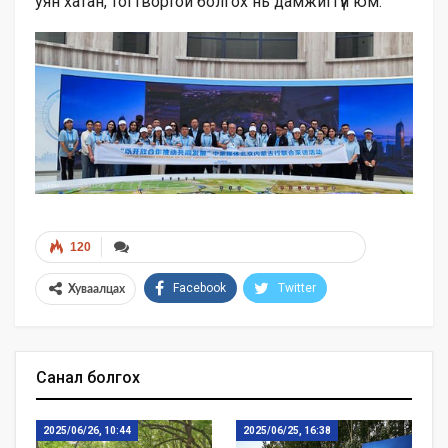
уян хатан, тогтвортой болгох нь дамжиггүй юм.
120
Facebook
Twitter
Хуваалцах
Санал болгох
2025/06/26, 10:44
2025/06/25, 16:38