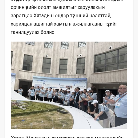
орчин үеийн ололт амжилтыг харуулахын
зэрэгцээ Хятадын өндөр түвшний нээлттэй,
харилцан ашигтай хамтын ажиллагааны түүхийг
танилцуулах болно.