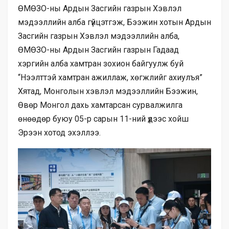
ӨМӨЗО-ны Ардын Засгийн газрын Хэвлэл
мэдээллийн алба гүйцэтгэж, Бээжин хотын Ардын
Засгийн газрын Хэвлэл мэдээллийн алба,
ӨМӨЗО-ны Ардын Засгийн газрын Гадаад
хэргийн алба хамтран зохион байгуулж буй
“Нээлттэй хамтран ажиллаж, хөгжлийг ахиулъя”
Хятад, Монголын хэвлэл мэдээллийн Бээжин,
Өвөр Монгол дахь хамтарсан сурвалжилга
өнөөдөр буюу 05-р сарын 11-ний үдээс хойш
Эрээн хотод эхэллээ.