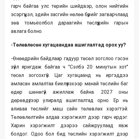
гарч байгаа улс төрийн шийдвэр, олон нийтийн
эсэргүүцэл, эдийн засгийн нөлөө бүрийг загварчлаад
зөв томьёолбол дараагийн төслүүдийн гарын
авлага болно.
-Төлөвлөсөн хугацаандаа ашиглалтад орох уу?
-Өнөөдрийн байдлаар гадуур төсөл зогслоо гэсэн
зүйл яригдаж байгаа ч "Сэлбэ 20 минутын хот"
төсөл зогсохгүй. Цаг хугацаанд нь иргэддээ
амласан амлалтаа биелүүлэхээр манай төслийн баг
өдөр шөнөгүй ажиллаж байна. 2027 оны
дөрөвдүгээр улиралд ашиглалтад орно. Ер нь
аливаа төслийг маш сайн төлөвлөх хэрэгтэй.
Төлөвлөлтийн алдаа хэрэгжилт дээр гарч ирдэг.
Харин хэрэгжилт дээрээ сайжруулаад явж
болдог. Одоо бол бид төслийн хэрэгжилт дээр