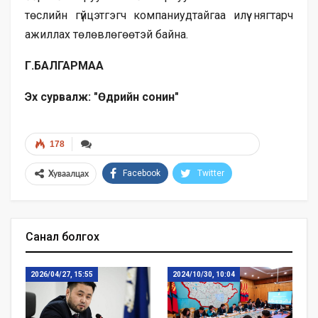
төслийн гүйцэтгэгч компаниудтайгаа илүү нягтарч
ажиллах төлөвлөгөөтэй байна.
Г.БАЛГАРМАА
Эх сурвалж: "Өдрийн сонин"
178
Facebook
Twitter
Хуваалцах
Санал болгох
2026/04/27, 15:55
2024/10/30, 10:04