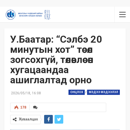
У.Баатар: “Сэлбэ 20
минутын хот” төсөл
зогсохгүй, төлөвлөсөн
хугацаандаа
ашиглалтад орно
ОНЦЛОХ
/
МЭДЭЭ МЭДЭЭЛЭЛ
2026/05/18, 16:08
178
Хуваалцах