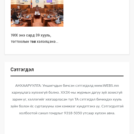
УИХ энэ сард 39 хууль,
тогтоолын төсөл хэлэлцэнэ…
Сэтгэгдэл
АНХААРУУЛГА: Уншигчдын бичсэн сэтгэгдэлд www.WEBS.mn
хариуцлага хүлээхгүй болно. ХХЗХ-ны журмын дагуу зүй зохисгүй
зарим үг, хэллэгийг хязгаарласан тул ТА сэтгэгдэл бичихдээ хууль
зүйн болон ёс суртахууны хэм хэмжээг хүндэтгэнэ үү. Сэтгэгдэлтэй
холбоотой санал гомдлыг 9318-5050 утсаар хүлээн авна.