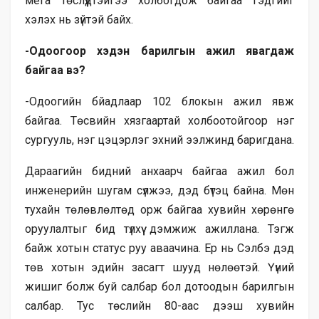
мега төслүүдтэйгээ холбогдож байгаа гэдгийг
хэлэх нь зүйтэй байх.
-Одоогоор хэдэн барилгын ажил явагдаж
байгаа вэ?
-Одоогийн бйадлаар 102 блокын ажил явж
байгаа. Төсвийн хязгаартай холбоотойгоор нэг
сургууль, нэг цэцэрлэг эхний ээлжинд баригдана.
Дараагийн бидний анхаарч байгаа ажил бол
инженерийн шугам сүлжээ, дэд бүтэц байна. Мөн
тухайн төлөвлөлтөд орж байгаа хувийн хөрөнгө
оруулалтыг бид түлхүү дэмжиж ажиллана. Тэгж
байж хотын статус руу аваачина. Ер нь Сэлбэ дэд
төв хотын эдийн засагт шууд нөлөөтэй. Үүний
жишиг болж буй салбар бол дотоодын барилгын
салбар. Тус төслийн 80-аас дээш хувийн