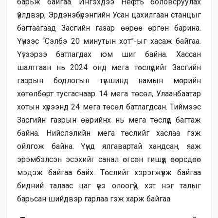
барьж байгаа. Ингэхдээ Нефть боловсруулах
үйлдвэр, Эрдэнэбүрэнгийн Усан цахилгаан станцыг
багтаагаад Засгийн газар өөрөө өргөн барина.
Үүнээс “Сэлбэ 20 минутын хот”-ыг хасаж байгаа.
Үүгээрээ батлагдах юм шиг байна. Хассан
шалтгаан нь 2024 онд мега төслүүдийг Засгийн
газрын бодлогын түвшинд намын мөрийн
хөтөлбөрт тусгаснаар 14 мега төсөл, Улаанбаатар
хотын хүрээнд 24 мега төсөл батлагдсан. Тиймээс
Засгийн газрын өөрийнх нь мега төслүүд багтаж
байна. Нийслэлийн мега төслийг хаслаа гэж
ойлгож байна. Үүнд ялгавартай хандсан, яаж
эрэмбэлсэн эсэхийг санал өгсөн гишүүд өөрсдөө
мэдэж байгаа байх. Төслийг хэрэгжүүлж байгаа
бидний талаас цаг үеэ олоогүй, хэт нэг талыг
барьсан шийдвэр гарлаа гэж харж байгаа.