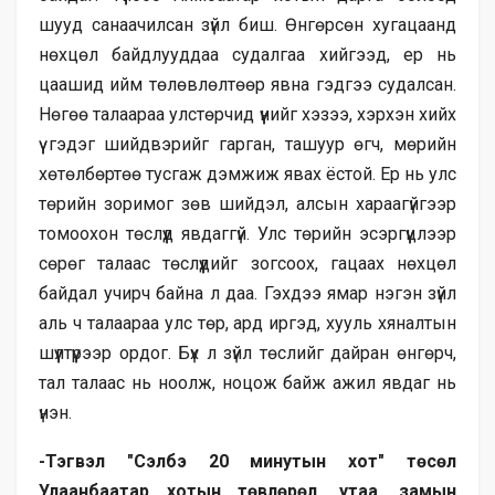
шууд санаачилсан зүйл биш. Өнгөрсөн хугацаанд
нөхцөл байдлууддаа судалгаа хийгээд, ер нь
цаашид ийм төлөвлөлтөөр явна гэдгээ судалсан.
Нөгөө талаараа улстөрчид үүнийг хэзээ, хэрхэн хийх
үү гэдэг шийдвэрийг гарган, ташуур өгч, мөрийн
хөтөлбөртөө тусгаж дэмжиж явах ёстой. Ер нь улс
төрийн зоримог зөв шийдэл, алсын хараагүйгээр
томоохон төслүүд явдаггүй. Улс төрийн эсэргүүцлээр
сөрөг талаас төслүүдийг зогсоох, гацаах нөхцөл
байдал учирч байна л даа. Гэхдээ ямар нэгэн зүйл
аль ч талаараа улс төр, ард иргэд, хууль хяналтын
шүүлтүүрээр ордог. Бүх л зүйл төслийг дайран өнгөрч,
тал талаас нь ноолж, ноцож байж ажил явдаг нь
үнэн.
-Тэгвэл "Сэлбэ 20 минутын хот" төсөл
Улаанбаатар хотын төвлөрөл, утаа, замын