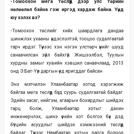
-Томоохон мега төслүүд дээр улс төрийн
нөлөөлөл байна гэж иргэд хардаж байна. Үүнд
юу хэлэх вэ?
-Томоохон төслийг хийх шаардлага дандаа
шинжлэх ухааны үндэслэлтэй, тооцоо судалгаатай
гарч ирдэг. Түүнээс хэн нэгэн улстөрч үүнийг шууд
санаачилсан зүйл байхгүй. Жишээлбэл, Туулын
хурдны замыг хувийн хэвшил санаачлаад, 2013
онд Э.Бат-Үүл даргын үед яригддаг байсан
Энэ мэтчилэн Улаанбаатар хотод хэрэгжиж
байгаа мега төслүүд бүгд суурь судалгаатай байдаг.
Эдийн засаг, нийгэм, агаарын бохирдлыг шийдэх
гарц болж, Улаанбаатар хотыг дахин
инженерчлэх, шинэ үеийн хот болгох бүх дэд
бүтцийн асуудлыг шийдэх хэмжээний төслүүд
байдаг. Түүнээс Нямбаатар хотын дарга болоод