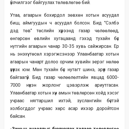
үйлчилгээг байгуулах төлөвлөгөө бий.
Утаа, агаарын бохирдол зөвхөн хотын асуудал
биш, аймгуудын ч асуудал болсон. Бид "Сэлбэ
дэд төв" төслийн хүрээнд газар чөлөөлөөд,
өнгөрсөн өвлийн хугацаанд гэхэд тухайн бүс
нутгийн агаарын чанар 30-35 хувь сайжирсан. Ер
нь энэхүү төсөл хэрэгжсэнээр Улаанбаатар хотын
агаарын чанарт долоо орчим хувийн эерэг нөлөө
үзүүлэх юм. Мөн тухайн бүс нутагт шинэ, эрүүл газар
байгаагүй. Бид газар чөлөөлөлтийн явцад 6000-
7000 нүхэн жорлонг цэвэрлэж ариутгасан.
Улаанбаатар хотын хүн амын төвлөрсөн хойд хэсэг
учраас нягтаршил ихтэй, зуслангийн бүстэй
холбогддог учраас хөрс асар ихээр доройтсон
байсан.
-Замын ачааллыг бууруулах талаар төлөвлөгөө