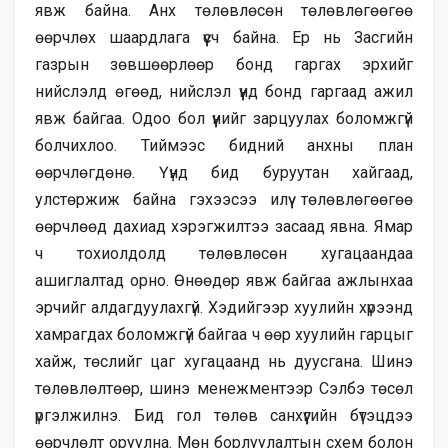
явж байна. Анх төлөвлөсөн төлөвлөгөөгөө
өөрчлөх шаардлага үүсч байна. Ер нь Засгийн
газрын зөвшөөрлөөр бонд гаргах эрхийг
нийслэлд өгөөд, нийслэл үүнд бонд гаргаад ажил
явж байгаа. Одоо бол үүнийг зарцуулах боломжгүй
болчихлоо. Тиймээс бидний анхны план
өөрчлөгдөнө. Үүнд бид буруутан хайгаад,
улстөржиж байна гэхээсээ илүү төлөвлөгөөгөө
өөрчлөөд дахиад хэрэгжилтээ засаад явна. Ямар
ч тохиолдолд төлөвлөсөн хугацаандаа
ашиглалтад орно. Өнөөдөр явж байгаа ажлынхаа
эрчийг алдагдуулахгүй. Хэдийгээр хуулийн хүрээнд
хамрагдах боломжгүй байгаа ч өөр хуулийн гарцыг
хайж, төслийг цаг хугацаанд нь дуусгана. Шинэ
төлөвлөлтөөр, шинэ менежментээр Сэлбэ төсөл
үргэлжилнэ. Бид гол төлөв санхүүгийн бүтэцдээ
өөрчлөлт оруулна. Мөн борлуулалтын схем болон