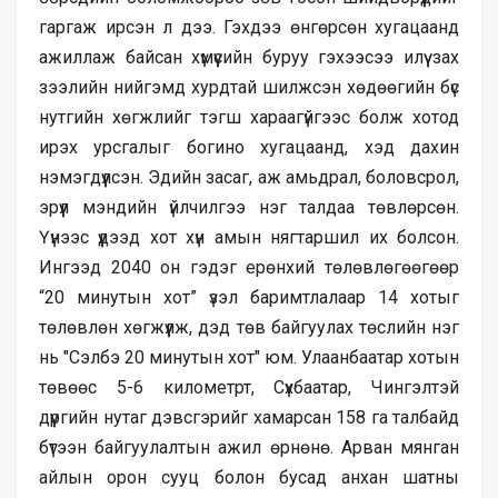
гаргаж ирсэн л дээ. Гэхдээ өнгөрсөн хугацаанд
ажиллаж байсан хүмүүсийн буруу гэхээсээ илүү зах
зээлийн нийгэмд хурдтай шилжсэн хөдөөгийн бүс
нутгийн хөгжлийг тэгш хараагүйгээс болж хотод
ирэх урсгалыг богино хугацаанд, хэд дахин
нэмэгдүүлсэн. Эдийн засаг, аж амьдрал, боловсрол,
эрүүл мэндийн үйлчилгээ нэг талдаа төвлөрсөн.
Үүнээс үүдээд хот хүн амын нягтаршил их болсон.
Ингээд 2040 он гэдэг ерөнхий төлөвлөгөөгөөр
“20 минутын хот” үзэл баримтлалаар 14 хотыг
төлөвлөн хөгжүүлж, дэд төв байгуулах төслийн нэг
нь "Сэлбэ 20 минутын хот" юм. Улаанбаатар хотын
төвөөс 5-6 километрт, Сүхбаатар, Чингэлтэй
дүүргийн нутаг дэвсгэрийг хамарсан 158 га талбайд
бүтээн байгуулалтын ажил өрнөнө. Арван мянган
айлын орон сууц болон бусад анхан шатны