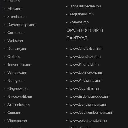
Ene.mn
баялгийн удирдлагад шилжиж байна
Undesniimedee.mn
2026/06/19 15:32
Miss.mn
Amjiltnews.mn
Scandal.mn
76news.mn
Сонсголгүй төрийн СОНСГОЛ-2
Dayarmongol.mn
2026/06/19 10:17
ОРОН НУТГИЙН
Guren.mn
САЙТУУД
Webs.mn
www.Choibalsan.mn
Сонсголгүй төрийн СОНСГОЛ-2
Dursamj.mn
2026/06/19 10:08
www.Dundgovi.mn
Ord.mn
www.Khentiid.mn
Teeverchid.mn
www.Dornogovi.mn
Window.mn
Монгол Улсын дэлхийд өрсөлдөх чадвар 75
улсаас 67-рт бичигджээ
www.Arkhangai.mn
Nutag.mn
2026/06/18 17:53
www.Govialtai.mn
Kingnews.mn
www.Erdenetmedee.mn
Newsworld.mn
Пакистаны мэдэгдлийн дараа газрын тосны
үнэ буурлаа
www.Darkhannews.mn
Ardiinelch.mn
2026/06/18 11:27
www.Govisumbernews.mn
Guur.mn
www.Selengenutag.mn
Vipexpo.mn
Элсэлтийн Шалгалт зохион байгуулах