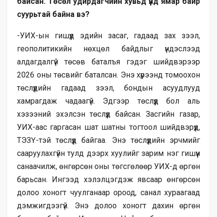
байсан. Төсөл удирдагчийн хувьд үүнд ямар байр
суурьтай байна вэ?
-УИХ-ын гишүүд эдийн засаг, гадаад зах зээл,
геополитикийн нөхцөл байдлыг үндэслээд
алдагдалгүй төсөв баталъя гэдэг шийдвэрээр
2026 оны төсвийг баталсан. Энэ хүрээнд томоохон
төслүүдийн гадаад зээл, бондын асуудлууд
хамрагдаж чадаагүй. Эдгээр төслүүд бол аль
хэзээний эхэлсэн төслүүд байсан. Засгийн газар,
УИХ-аас гаргасан шат шатны тогтоол шийдвэрүүд,
ТЭЗҮ-тэй төслүүд байгаа. Энэ төслүүдийн эрчмийг
сааруулахгүйн тулд дээрх хуулийг зарим нэг гишүүн
санаачилж, өнгөрсөн оны төгсгөлөөр УИХ-д өргөн
барьсан. Ингээд хэлэлцэгдэж явсаар өнгөрсөн
долоо хоногт чуулганаар ороод, санал хураагаад
дэмжигдээгүй. Энэ долоо хоногт дахин өргөн