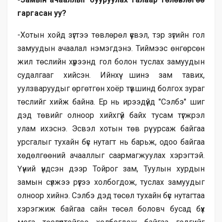
гаргасан уу?
-Хотын хойд зүгтээ төвлөрөл үүсвэл, тэр зүгийн гол
замуудын ачаалал нэмэгдэнэ. Тиймээс өнгөрсөн
жил төслийн хүрээнд гол болон туслах замуудын
судалгааг хийсэн. Ийнхүү шинэ зам тавих,
уулзваруудыг өргөтгөн хоёр түвшинд болгох зураг
төслийг хийж байна. Ер нь ирээдүйд "Сэлбэ" шиг
дэд төвийг олноор хийхгүй байх тусам түгжрэл
улам ихэснэ. Эсвэл хотын төв рүү урсаж байгаа
урсгалыг тухайн бүс нутагт нь барьж, одоо байгаа
хөдөлгөөний ачааллыг саармагжуулах хэрэгтэй.
Үүний үндсэн дээр Тойрог зам, Туулын хурдын
замын сүлжээ рүүгээ холбогдож, туслах замуудыг
олноор хийнэ. Сэлбэ дэд төсөл тухайн бүс нутагтаа
хэрэгжиж байгаа сайн төсөл боловч бусад бүх