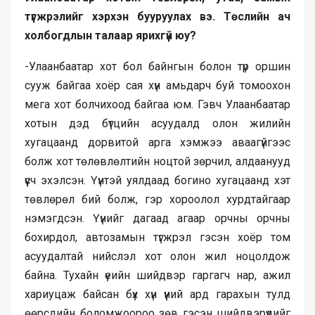
түгжрэлийг хэрхэн бууруулах вэ. Төслийн ач
холбогдлын талаар ярихгүй юу?
-Улаанбаатар хот бол байнгын болон түр оршин
сууж байгаа хоёр сая хүн амьдарч буй томоохон
мега хот болчихоод байгаа юм. Гэвч Улаанбаатар
хотын дэд бүтцийн асуудалд олон жилийн
хугацаанд дорвитой арга хэмжээ аваагүйгээс
болж хот төлөвлөлтийн ноцтой зөрчил, алдаанууд
үүсч эхэлсэн. Үүнтэй уялдаад богино хугацаанд хэт
төвлөрөл бий болж, гэр хороолол хурдтайгаар
нэмэгдсэн. Үүнийг дагаад агаар орчны орчны
бохирдол, автозамын түгжрэл гэсэн хоёр том
асуудалтай нийслэл хот олон жил ноцолдож
байна. Тухайн үеийн шийдвэр гаргагч нар, ажил
хариуцаж байсан бүх хүн үүний ард гарахын тулд
өөрсдийн боломжоороо зөв гэсэн шийдвэрүүдийг