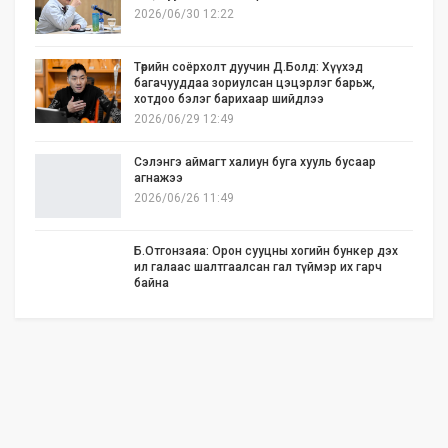
2026/06/30 12:22
Төрийн соёрхолт дуучин Д.Болд: Хүүхэд
багачууддаа зориулсан цэцэрлэг барьж,
хотдоо бэлэг барихаар шийдлээ
2026/06/29 12:49
Сэлэнгэ аймагт халиун буга хууль бусаар
агнажээ
2026/06/26 11:49
Б.Отгонзаяа: Орон сууцны хогийн бункер дэх
ил галаас шалтгаалсан гал түймэр их гарч
байна
2026/06/25 17:02
Бид илүү нээлттэй, үр ашигтай, ногоон Өвөр
Монголыг харлаа
2026/06/25 12:44
АНУ-ын Сенат Ираны эсрэг цэргийн