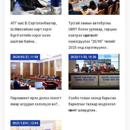
АТГ-аас Б.Сэргэлэнбаатар,
Тусгай замын автобусны
Ш.Мөнхсайхан нарт хэрэг
UBRT болон уулзвар, гарцын
бүртгэлтийн хэрэг нээн
нэвтрэх хөдөлгөөнийг
шалгаж байна…
нэмэгдүүлэх “20/90” төслийг
2025 онд хэрэгжүүлнэ…
2024/05/27, 11:58
2022/11/23, 10:26
Парламент ирэх долоо хоногт
Сэлбэ голын эхэнд барьсан
ямар асуудал хэлэлцэх вэ?…
барилгын талаар мэдээлэл
өгөхийг шаардлаа…
2021/12/01, 12:04