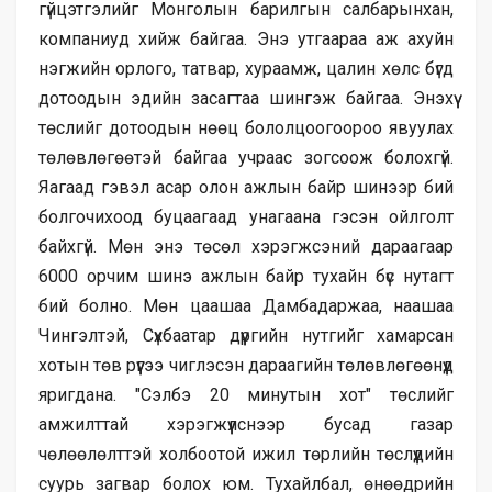
гүйцэтгэлийг Монголын барилгын салбарынхан,
компаниуд хийж байгаа. Энэ утгаараа аж ахуйн
нэгжийн орлого, татвар, хураамж, цалин хөлс бүгд
дотоодын эдийн засагтаа шингэж байгаа. Энэхүү
төслийг дотоодын нөөц бололцоогоороо явуулах
төлөвлөгөөтэй байгаа учраас зогсоож болохгүй.
Яагаад гэвэл асар олон ажлын байр шинээр бий
болгочихоод буцаагаад унагаана гэсэн ойлголт
байхгүй. Мөн энэ төсөл хэрэгжсэний дараагаар
6000 орчим шинэ ажлын байр тухайн бүс нутагт
бий болно. Мөн цаашаа Дамбадаржаа, наашаа
Чингэлтэй, Сүхбаатар дүүргийн нутгийг хамарсан
хотын төв рүүгээ чиглэсэн дараагийн төлөвлөгөөнүүд
яригдана. "Сэлбэ 20 минутын хот" төслийг
амжилттай хэрэгжүүлснээр бусад газар
чөлөөлөлттэй холбоотой ижил төрлийн төслүүдийн
суурь загвар болох юм. Тухайлбал, өнөөдрийн