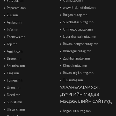
Uvsnutag.mn
Setguul.mn
ТӨВҮҮДИЙН БАЙРШИЛ
2026/06/17 12:20
www.Erdenetkhot.mn
Paparatsi.mn
Bulgan.nutag.mn
Zuv.mn
Отгонтэнгэр хайрханы тахилгад оролцохоор
Sukhbaatar.nutag.mn
Arslan.mn
ирж буй иргэдийн анхааралд
2026/06/16 15:28
Umnugovi.nutag.mn
Info.mn
Uvurkhangai.nutag.mn
Econews.mn
Парламент хар тамхины хэргийн ялын
Bayankhongor.nutag.mn
Top.mn
бодлогыг чангатгах хуулийг хэлэлцэж эхлэв
Khuvsgul.nutag.mn
Amjilt.com
2026/06/16 15:49
Zavkhan.nutag.mn
Jirgee.mn
Khovd.nutag.mn
Ши Жиньпин Монголд айлчилна
Shuurhai.mn
2026/06/16 13:54
Bayan-ulgii.nutag.mn
Tsag.mn
Tuv.nutag.mn
Tumen.mn
УЛААНБААТАР ХОТ,
Unen.mn
"The MongolZ" баг IEM Cologne Major-2026
тэмцээнийг гуравдугаар шатнаас өндөрлүүллээ
ДҮҮРГИЙН МЭДЭЭ
Deed.mn
2026/06/16 12:43
МЭДЭЭЛЛИЙН САЙТУУД
Survalj.mn
Ulsturch.mn
baganuur.nutag.mn
ТЦА: Согтуугаар автомашин жолоодож долоон