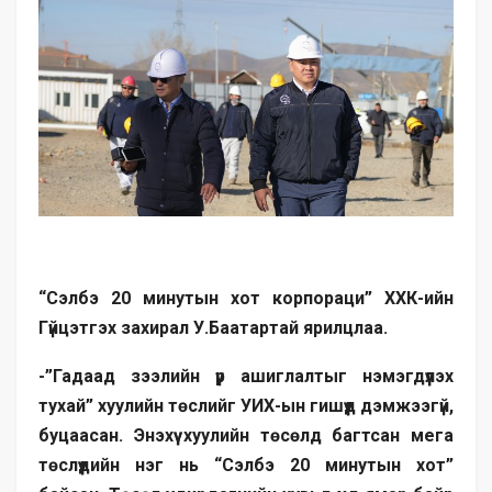
“Сэлбэ 20 минутын хот корпораци” ХХК-ийн
Гүйцэтгэх захирал У.Баатартай ярилцлаа.
-”Гадаад зээлийн үр ашиглалтыг нэмэгдүүлэх
тухай” хуулийн төслийг УИХ-ын гишүүд дэмжээгүй,
буцаасан. Энэхүү хуулийн төсөлд багтсан мега
төслүүдийн нэг нь “Сэлбэ 20 минутын хот”