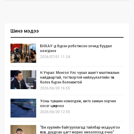
Шинэ мэдээ
БНХАУ-д бүрэн роботжсон зочид буудал
нээгдэнэ
2026/07/01 11:24
Н.Учрал: Монгол Улс чухал ашигт малтмалын
найдвартай, тогтвортой нийлүүлэлтийн төв
болох бүрэн боломжтой
2026/06/30 16:55
Усны түвшин нэмэгдэж, авто замын зорчих
хэсэг цөмөрчээ
2026/06/30 12:55
"Би хуулийн байгууллагад тайлбар мэдүүлгээ
өгсөн, дуудсан цагт морио эмээллээд очно"