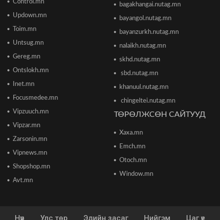
тээврийн хэрэгсэл мөргөсөн этгээдийг
Control.mn
bagakhangai.nutag.mn
саатуулсан
Updown.mn
2026/06/16 12:47
bayangol.nutag.mn
Toim.mn
bayanzurkh.nutag.mn
Дэлхийн банк 2026 оны дэлхийн эдийн засгийн
Untsug.mn
nalaikh.nutag.mn
өсөлтийн төсөөллөө бууруулжээ
2026/06/12 18:05
Gereg.mn
skhd.nutag.mn
Ontslokh.mn
sbd.nutag.mn
Европын Төв банк 2023 оноос хойш анх удаа
Inet.mn
khanuul.nutag.mn
бодлогын хүүгээ өсгөжээ
Focusmedee.mn
2026/06/12 15:05
chingeltei.nutag.mn
Vipzuuch.mn
ТӨРӨЛЖСӨН САЙТУУД
Vipzar.mn
Богдхан ууланд хортон шавж устгалын бодис
Xaxa.mn
цацаж байгаа тул 10-14 хоног ойд чөлөөт цагаа
Zarsonin.mn
өнгөрөөхгүй байхыг зөвлөв
Emch.mn
2026/06/10 12:09
Vipnews.mn
Otoch.mn
Shopshop.mn
Улаанбаатар хотын инженер хангамжийн
Window.mn
ажлуудын нөхөн сэргээлт, аюулгүй байдлыг
Avt.mn
бүрэн хангахыг үүрэг болголоо
2026/06/08 15:44
Нүүр
Улс төр
Эдийн засаг
Нийгэм
Цаг үе
Энэ сарын 15-наас 10 аймагт загас агнах