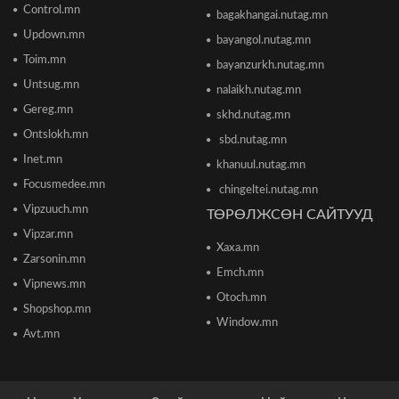
тээврийн хэрэгсэл мөргөсөн этгээдийг
Control.mn
bagakhangai.nutag.mn
саатуулсан
Updown.mn
2026/06/16 12:47
bayangol.nutag.mn
Toim.mn
bayanzurkh.nutag.mn
Дэлхийн банк 2026 оны дэлхийн эдийн засгийн
Untsug.mn
nalaikh.nutag.mn
өсөлтийн төсөөллөө бууруулжээ
2026/06/12 18:05
Gereg.mn
skhd.nutag.mn
Ontslokh.mn
sbd.nutag.mn
Европын Төв банк 2023 оноос хойш анх удаа
Inet.mn
khanuul.nutag.mn
бодлогын хүүгээ өсгөжээ
Focusmedee.mn
2026/06/12 15:05
chingeltei.nutag.mn
Vipzuuch.mn
ТӨРӨЛЖСӨН САЙТУУД
Vipzar.mn
Богдхан ууланд хортон шавж устгалын бодис
Xaxa.mn
цацаж байгаа тул 10-14 хоног ойд чөлөөт
Zarsonin.mn
цагаа өнгөрөөхгүй байхыг зөвлөв
Emch.mn
2026/06/10 12:09
Vipnews.mn
Otoch.mn
Shopshop.mn
Улаанбаатар хотын инженер хангамжийн
Window.mn
ажлуудын нөхөн сэргээлт, аюулгүй байдлыг
Avt.mn
бүрэн хангахыг үүрэг болголоо
2026/06/08 15:44