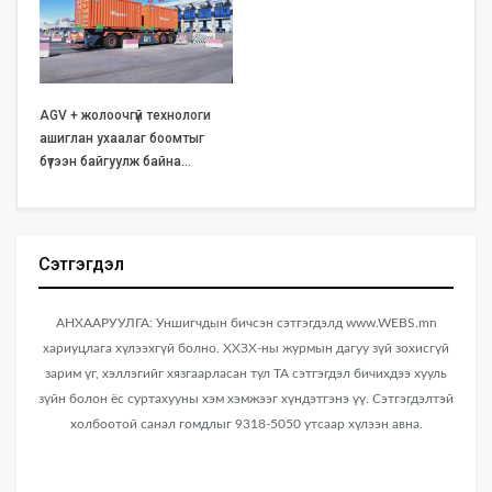
AGV + жолоочгүй технологи
ашиглан ухаалаг боомтыг
бүтээн байгуулж байна…
Сэтгэгдэл
АНХААРУУЛГА: Уншигчдын бичсэн сэтгэгдэлд www.WEBS.mn
хариуцлага хүлээхгүй болно. ХХЗХ-ны журмын дагуу зүй зохисгүй
зарим үг, хэллэгийг хязгаарласан тул ТА сэтгэгдэл бичихдээ хууль
зүйн болон ёс суртахууны хэм хэмжээг хүндэтгэнэ үү. Сэтгэгдэлтэй
холбоотой санал гомдлыг 9318-5050 утсаар хүлээн авна.