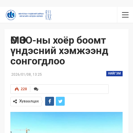
ӨМӨЗО-ны хоёр боомт
үндэсний хэмжээнд
сонгогдлоо
НИЙГЭМ
2026/01/08, 13:25
228
Хуваалцах