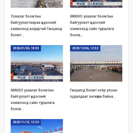
Ухаалаг боомтын
ӨМӨЗО ухаалаг боомтын
байгуулалтаараа үндэсний
байгуулалт үндэсний
хэмжээнд алдартай Ганцмод
хэмжээнд сайн туршлага
боомт…
болов…
2026/01/06, 18:03
2023/12/06, 12:52
ӨМӨЗО ухаалаг боомтын
Ганцмод боомт хоёр улсын
байгуулалт үндэсний
худалдааг хөгжүүлж байна…
хэмжээнд сайн туршлага
болов…
2023/11/15, 13:32