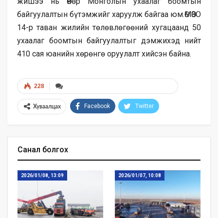
жишээ нь Өвөр Монголын ухаалаг боомтын
байгуулалтын бүтэмжийг харуулж байгаа юм.ӨМӨЗО
14-р таван жилийн төлөвлөгөөний хугацаанд 50
ухаалаг боомтын байгуулалтыг дэмжихэд нийт
410 сая юанийн хөрөнгө оруулалт хийсэн байна.
228
Facebook
Twitter
Хуваалцах
Санал болгох
2026/01/08, 13:09
2026/01/07, 10:08