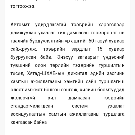
тогтоожээ.
Автомат удирдлагатай тээврийн хэрэгслээр
дамжуулан ухаалаг хил дамнасан тээвэрлэлт нь
гаалийн бүрдүүлэлтийн үр ашгийг 60 гаруй хувиар
сайжруулж, тээврийн зардлыг 15 хувиар
бууруулсан байв. Энэхүү загварыг үндэсний
түвшний олон төрлийн тээврийн туршилтын
төсөл, Хятад-ШХАБ-ын дижитал эдийн засгийн
хамтын ажиллагааны хамгийн сайн туршлагын
ололт амжилт болгон сонгож, хилийн боомтуудад
жолоочгүй хил дамнасан тээврийн
стандартчилагдсан систем, ухаалаг
зохицуулалтын хамтын ажиллагааны туршлага
хангаасан байна.