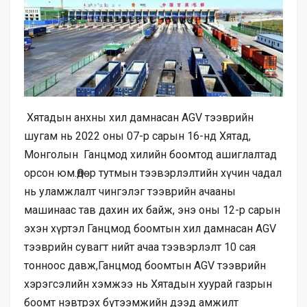
Хятадын анхны хил дамнасан AGV тээврийн
шугам нь 2022 оны 07-р сарын 16-нд Хятад,
Монголын Ганцмод хилийн боомтод ашиглалтад
орсон юм.Өдөр тутмын тээвэрлэлтийн хүчин чадал
нь уламжлалт чингэлэг тээврийн ачааны
машинаас тав дахин их байж, энэ оны 12-р сарын
эхэн хүртэл Ганцмод боомтын хил дамнасан AGV
тээврийн сувагт нийт ачаа тээвэрлэлт 10 сая
тонноос давж,Ганцмод боомтын AGV тээврийн
хэрэгсэлийн хэмжээ нь Хятадын хуурай газрын
боомт нэвтрэх бүтээмжийн дээд амжилт