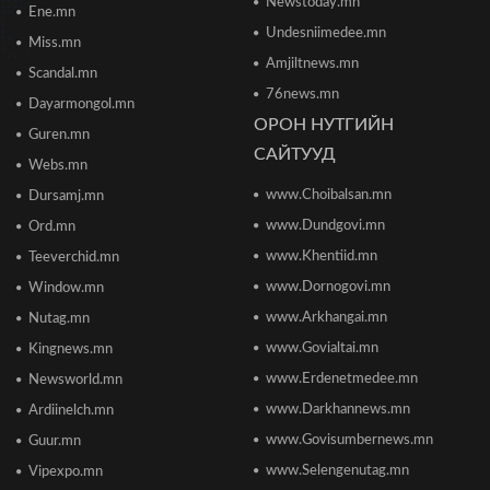
Б.Даваадалай: Уурхайн менежментээс
Newstoday.mn
Ene.mn
баялгийн удирдлагад шилжиж байна
Undesniimedee.mn
2026/06/19 15:32
Miss.mn
Amjiltnews.mn
Scandal.mn
76news.mn
Сонсголгүй төрийн СОНСГОЛ-2
Dayarmongol.mn
2026/06/19 10:17
ОРОН НУТГИЙН
Guren.mn
САЙТУУД
Webs.mn
www.Choibalsan.mn
Сонсголгүй төрийн СОНСГОЛ-2
Dursamj.mn
2026/06/19 10:08
www.Dundgovi.mn
Ord.mn
www.Khentiid.mn
Teeverchid.mn
www.Dornogovi.mn
Window.mn
Монгол Улсын дэлхийд өрсөлдөх чадвар 75
улсаас 67-рт бичигджээ
www.Arkhangai.mn
Nutag.mn
2026/06/18 17:53
www.Govialtai.mn
Kingnews.mn
www.Erdenetmedee.mn
Newsworld.mn
Пакистаны мэдэгдлийн дараа газрын тосны үнэ
буурлаа
www.Darkhannews.mn
Ardiinelch.mn
2026/06/18 11:27
www.Govisumbernews.mn
Guur.mn
www.Selengenutag.mn
Vipexpo.mn
Элсэлтийн Шалгалт зохион байгуулах