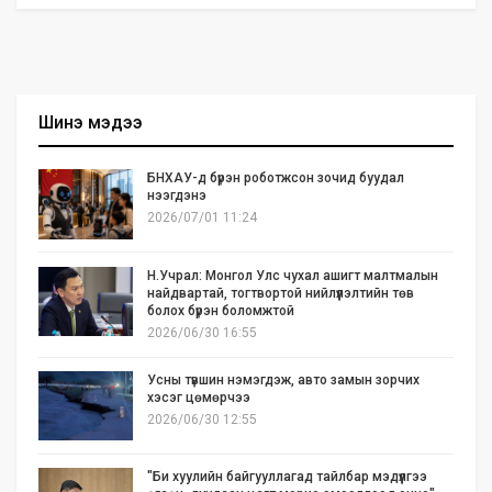
Шинэ мэдээ
БНХАУ-д бүрэн роботжсон зочид буудал
нээгдэнэ
2026/07/01 11:24
Н.Учрал: Монгол Улс чухал ашигт малтмалын
найдвартай, тогтвортой нийлүүлэлтийн төв
болох бүрэн боломжтой
2026/06/30 16:55
Усны түвшин нэмэгдэж, авто замын зорчих
хэсэг цөмөрчээ
2026/06/30 12:55
"Би хуулийн байгууллагад тайлбар мэдүүлгээ