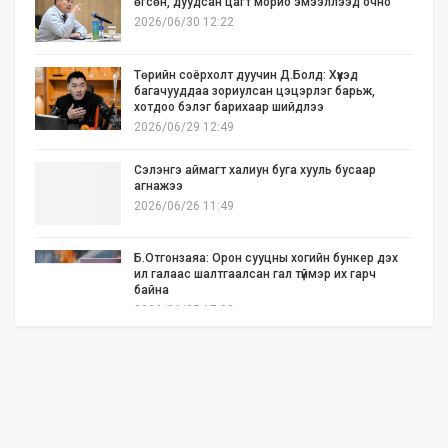
өгсөн, дуудсан цагт морио эмээллээд очно"
2026/06/30 12:22
Төрийн соёрхолт дуучин Д.Болд: Хүүхэд
багачууддаа зориулсан цэцэрлэг барьж,
хотдоо бэлэг барихаар шийдлээ
2026/06/29 12:49
Сэлэнгэ аймагт халиун буга хууль бусаар
агнажээ
2026/06/26 11:49
Б.Отгонзаяа: Орон сууцны хогийн бункер дэх
ил галаас шалтгаалсан гал түймэр их гарч
байна
2026/06/25 17:02
Бид илүү нээлттэй, үр ашигтай, ногоон Өвөр
Монголыг харлаа
2026/06/25 12:44
АНУ-ын Сенат Ираны эсрэг цэргийн