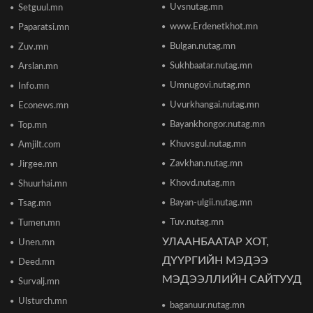
Uvsnutag.mn
Setguul.mn
ТӨВҮҮДИЙН БАЙРШИЛ
2026/06/17 12:20
www.Erdenetkhot.mn
Paparatsi.mn
Bulgan.nutag.mn
Zuv.mn
Отгонтэнгэр хайрханы тахилгад оролцохоор
Sukhbaatar.nutag.mn
Arslan.mn
ирж буй иргэдийн анхааралд
2026/06/16 15:28
Umnugovi.nutag.mn
Info.mn
Uvurkhangai.nutag.mn
Econews.mn
Парламент хар тамхины хэргийн ялын
Bayankhongor.nutag.mn
Top.mn
бодлогыг чангатгах хуулийг хэлэлцэж эхлэв
Khuvsgul.nutag.mn
Amjilt.com
2026/06/16 15:49
Zavkhan.nutag.mn
Jirgee.mn
Khovd.nutag.mn
Ши Жиньпин Монголд айлчилна
Shuurhai.mn
2026/06/16 13:54
Bayan-ulgii.nutag.mn
Tsag.mn
Tuv.nutag.mn
Tumen.mn
УЛААНБААТАР ХОТ,
Unen.mn
"The MongolZ" баг IEM Cologne Major-2026
тэмцээнийг гуравдугаар шатнаас өндөрлүүллээ
ДҮҮРГИЙН МЭДЭЭ
Deed.mn
2026/06/16 12:43
МЭДЭЭЛЛИЙН САЙТУУД
Survalj.mn
Ulsturch.mn
baganuur.nutag.mn
ТЦА: Согтуугаар автомашин жолоодож долоон