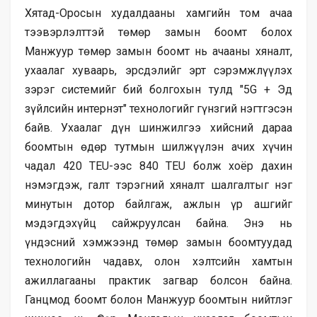
Хятад-Оросын худалдааны хамгийн том ачаа
тээвэрлэлттэй төмөр замын боомт болох
Манжуур төмөр замын боомт нь ачааны хяналт,
ухаалаг хуваарь, эрсдэлийг эрт сэрэмжлүүлэх
зэрэг системийг бий болгохын тулд "5G + Эд
зүйлсийн интернэт" технологийг гүнзгий нэгтгэсэн
байв. Ухаалаг дүн шинжилгээ хийсний дараа
боомтын өдөр тутмын шилжүүлэн ачих хүчин
чадал 420 TEU-ээс 840 TEU болж хоёр дахин
нэмэгдэж, галт тэрэгний хяналт шалгалтыг нэг
минутын дотор байлгаж, ажлын үр ашгийг
мэдэгдэхүйц сайжруулсан байна. Энэ нь
үндэсний хэмжээнд төмөр замын боомтуудад
технологийн чадавх, олон хэлтсийн хамтын
ажиллагааны практик загвар болсон байна.
Ганцмод боомт болон Манжуур боомтын нийтлэг