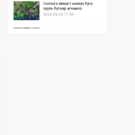
Сэлэнгэ аймагт халиун буга
хууль бусаар агнажээ
2026/06/26 11:49
Б.Отгонзаяа: Орон сууцны
хогийн бункер дэх ил галаас
шалтгаалсан гал түймэр их гарч
байна
2026/06/25 17:02
Бид илүү нээлттэй, үр ашигтай,
ногоон Өвөр Монголыг харлаа
2026/06/25 12:44
АНУ-ын Сенат Ираны эсрэг
цэргийн ажиллагааг зогсоохыг
шаардсан тогтоол батлав
2026/06/24 14:23
Долоодугаар сарын 10-19-ний
хооронд бүх нийтээр 10 хоног
АМАРНА
2026/06/24 13:40