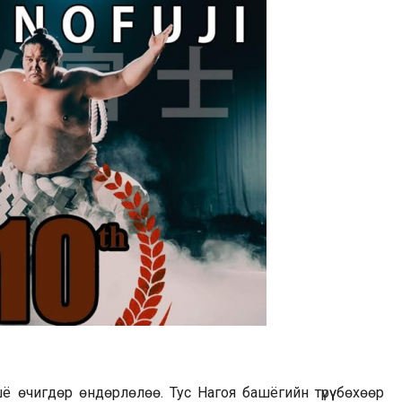
 өчигдөр өндөрлөлөө. Тус Нагоя башёгийн түрүү бөхөөр