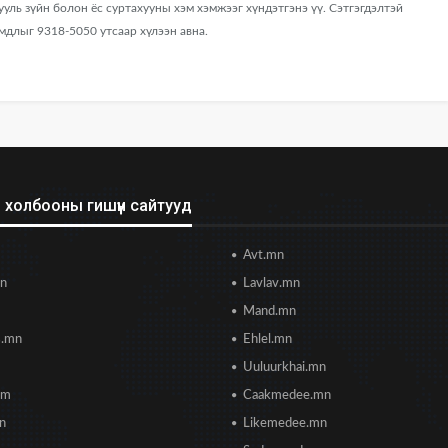
хууль зүйн болон ёс суртахууны хэм хэмжээг хүндэтгэнэ үү. Сэтгэгдэлтэй
мдлыг 9318-5050 утсаар хүлээн авна.
холбооны гишүүн сайтууд
Avt.mn
mn
Lavlav.mn
Mand.mn
s.mn
Ehlel.mn
Uuluurkhai.mn
om
Caakmedee.mn
mn
Likemedee.mn