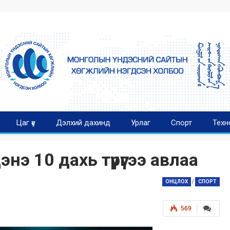
Цаг үе
Дэлхий дахинд
Урлаг
Спорт
Техн
нэ 10 дахь түрүүгээ авлаа
ОНЦЛОХ
/
СПОРТ
569