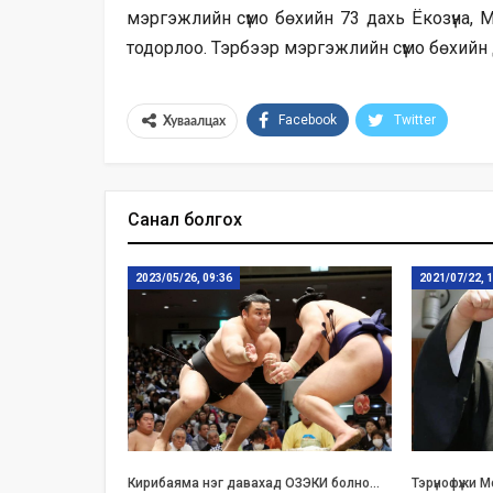
мэргэжлийн сүмо бөхийн 73 дахь Ёкозүна, 
тодорлоо. Тэрбээр мэргэжлийн сүмо бөхийн дэ
Facebook
Twitter
Хуваалцах
Санал болгох
2023/05/26, 09:36
2021/07/22, 
Кирибаяма нэг давахад ОЗЭКИ болно…
Тэрүнофүжи 