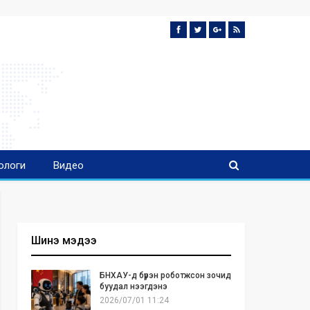
ологи
Видео
Шинэ мэдээ
БНХАУ-д бүрэн роботжсон зочид
буудал нээгдэнэ
2026/07/01 11:24