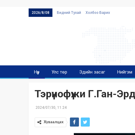
2026/8/08
Бидний Тухай
Холбоо Барих
Нүүр
Улс төр
Эдийн засаг
Нийгэм
Тэрүнофүжи Г.Ган-Эрдэ
2024/07/30, 11:24
Хуваалцах