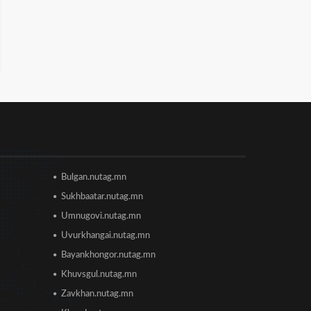
Сонсголгүй төрийн СОНСГОЛ-2
2026/06/19 10:08
Монгол Улсын дэлхийд
өрсөлдөх чадвар 75 улсаас 67-
рт бичигджээ
2026/06/18 17:53
Пакистаны мэдэгдлийн дараа
Bulgan.nutag.mn
газрын тосны үнэ буурлаа
2026/06/18 11:27
Sukhbaatar.nutag.mn
Umnugovi.nutag.mn
Элсэлтийн Шалгалт зохион
Uvurkhangai.nutag.mn
байгуулах ТӨВҮҮДИЙН
БАЙРШИЛ
Bayankhongor.nutag.mn
2026/06/17 12:20
Khuvsgul.nutag.mn
Отгонтэнгэр хайрханы тахилгад
Zavkhan.nutag.mn
оролцохоор ирж буй иргэдийн