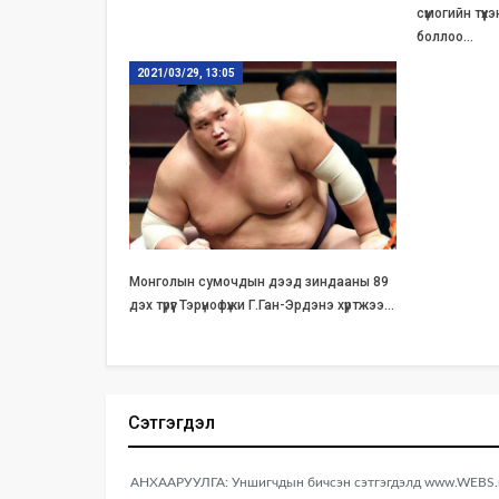
сүмогийн түү
боллоо…
2021/03/29, 13:05
Монголын сумочдын дээд зиндааны 89
дэх түрүүг Тэрүнофүжи Г.Ган-Эрдэнэ хүртжээ…
Сэтгэгдэл
АНХААРУУЛГА: Уншигчдын бичсэн сэтгэгдэлд www.WEBS.mn