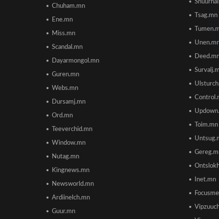
Shuurha
Chuham.mn
Tsag.mn
Ene.mn
Tumen.
Miss.mn
Unen.m
Scandal.mn
Deed.m
Dayarmongol.mn
Survalj.
Guren.mn
Ulsturc
Webs.mn
Control
Dursamj.mn
Updown
Ord.mn
Toim.mn
Teeverchid.mn
Untsug.
Window.mn
Gereg.m
Nutag.mn
Ontslok
Kingnews.mn
Inet.mn
Newsworld.mn
Focusme
Ardiinelch.mn
Vipzuuc
Guur.mn