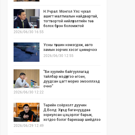
Н.Учрал: Монгол Улс чухал
ашигт малтмалын найдвартай,
тогтвортой нийлүүлэлтийн төв
болох бүрэн боломжтой
2026/06/30 16:55
Усны түвшин нэмэгдэж, авто
замын зорчих хэсэг цөмөрчээ
2026/06/30 12:55
"Би хуулийн байгууллагад
тайлбар мэдүүлгээ өгсөн,
дуудсан цагт морио эмээллээд
очно"
2026/06/30 12:22
Төрийн соёрхолт дуучин
Д.Болд: Хүүхэд багачууддаа
зориулсан цэцэрлэг барьж,
хотдоо бэлэг барихаар шийдлээ
2026/06/29 12:49