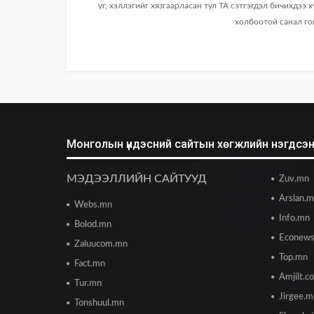
үг, хэллэгийг хязгаарласан тул ТА сэтгэгдэл бичихдээ 
холбоотой санал го
Монголын үндэсний сайтын хөгжлийн нэгдсэн 
МЭДЭЭЛЛИЙН САЙТУУД
Zuv.mn
Arslan.
Webs.mn
Info.mn
Bolod.mn
Econew
Zaluucom.mn
Top.mn
Fact.mn
Amjilt.c
Tur.mn
Jirgee.
Tonshuul.mn