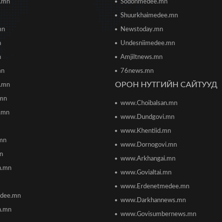
i.mn
Sodonmedee.mn
Shuurkhaimedee.mn
mn
Newstoday.mn
n
Undesniimedee.mn
n
Amjiltnews.mn
mn
76news.mn
ОРОН НУТГИЙН САЙТУУД
h.mn
.mn
www.Choibalsan.mn
.mn
www.Dundgovi.mn
www.Khentiid.mn
mn
www.Dornogovi.mn
n
www.Arkhangai.mn
h.mn
www.Govialtai.mn
www.Erdenetmedee.mn
dee.mn
www.Darkhannews.mn
h.mn
www.Govisumbernews.mn