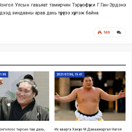
Монгол Улсын гавьяат тамирчин Тэрүнофүжи Г.Ган-Эрдэнэ
эд зиндааны арав дахь түрүүгээ хүртэж байна.
569
11:05
2021/07/06, 15:41
Монголоос төрсөн тав дахь,
Их аварга Хакүхо М.Даваажаргал Нагоя