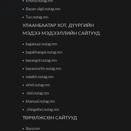
Khovd.nutag.mn
анхааралд
2026/06/16 15:28
Bayan-ulgii.nutag.mn
Tuv.nutag.mn
Парламент хар тамхины
УЛААНБААТАР ХОТ, ДҮҮРГИЙН
хэргийн ялын бодлогыг
чангатгах хуулийг хэлэлцэж
МЭДЭЭ МЭДЭЭЛЛИЙН САЙТУУД
эхлэв
2026/06/16 15:49
baganuur.nutag.mn
bagakhangai.nutag.mn
Ши Жиньпин Монголд айлчилна
2026/06/16 13:54
bayangol.nutag.mn
bayanzurkh.nutag.mn
nalaikh.nutag.mn
"The MongolZ" баг IEM Cologne
Major-2026 тэмцээнийг
skhd.nutag.mn
гуравдугаар шатнаас
өндөрлүүллээ
sbd.nutag.mn
2026/06/16 12:43
khanuul.nutag.mn
chingeltei.nutag.mn
ТЦА: Согтуугаар автомашин
жолоодож долоон тээврийн
ТӨРӨЛЖСӨН САЙТУУД
хэрэгсэл мөргөсөн этгээдийг
саатуулсан
Xaxa.mn