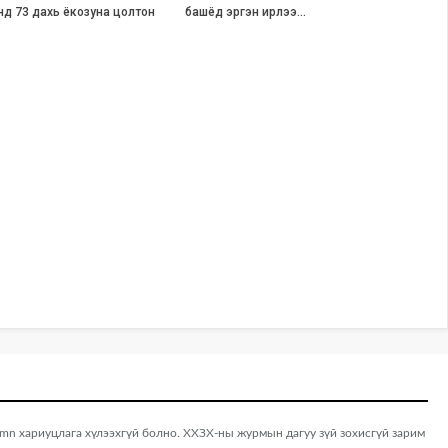
хэнд 73 дахь ёкозуна цолтон
башёд эргэн ирлээ…
 хариуцлага хүлээхгүй болно. ХХЗХ-ны журмын дагуу зүй зохисгүй зарим