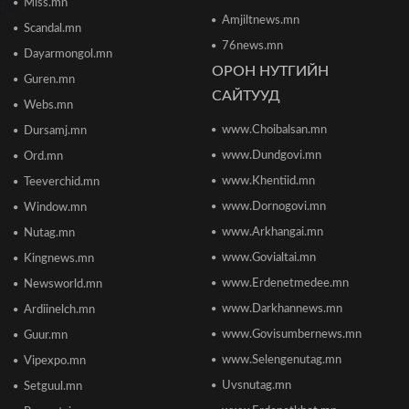
2026/06/19 15:32
Miss.mn
Amjiltnews.mn
Scandal.mn
76news.mn
Сонсголгүй төрийн СОНСГОЛ-2
Dayarmongol.mn
2026/06/19 10:17
ОРОН НУТГИЙН
Guren.mn
САЙТУУД
Webs.mn
www.Choibalsan.mn
Сонсголгүй төрийн СОНСГОЛ-2
Dursamj.mn
2026/06/19 10:08
www.Dundgovi.mn
Ord.mn
www.Khentiid.mn
Teeverchid.mn
www.Dornogovi.mn
Window.mn
Монгол Улсын дэлхийд өрсөлдөх чадвар 75
улсаас 67-рт бичигджээ
www.Arkhangai.mn
Nutag.mn
2026/06/18 17:53
www.Govialtai.mn
Kingnews.mn
www.Erdenetmedee.mn
Newsworld.mn
Пакистаны мэдэгдлийн дараа газрын тосны
үнэ буурлаа
www.Darkhannews.mn
Ardiinelch.mn
2026/06/18 11:27
www.Govisumbernews.mn
Guur.mn
www.Selengenutag.mn
Vipexpo.mn
Элсэлтийн Шалгалт зохион байгуулах
Uvsnutag.mn
Setguul.mn
ТӨВҮҮДИЙН БАЙРШИЛ
2026/06/17 12:20