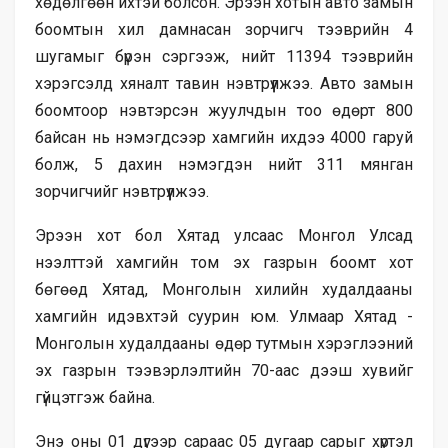
хөдөлгөөн ихтэй болсон. Эрээн хотын авто замын
боомтын хил дамнасан зорчигч тээврийн 4
шугамыг бүрэн сэргээж, нийт 11394 тээврийн
хэрэгсэлд хяналт тавин нэвтрүүлжээ. Авто замын
боомтоор нэвтэрсэн жуулчдын тоо өдөрт 800
байсан нь нэмэгдсээр хамгийн ихдээ 4000 гаруй
болж, 5 дахин нэмэгдэн нийт 311 мянган
зорчигчийг нэвтрүүлжээ.
Эрээн хот бол Хятад улсаас Монгол Улсад
нээлттэй хамгийн том эх газрын боомт хот
бөгөөд Хятад, Монголын хилийн худалдааны
хамгийн идэвхтэй суурин юм. Улмаар Хятад -
Монголын худалдааны өдөр тутмын хэрэглээний
эх газрын тээвэрлэлтийн 70-аас дээш хувийг
гүйцэтгэж байна.
Энэ оны 01 дүгээр сараас 05 дугаар сарыг хүртэл