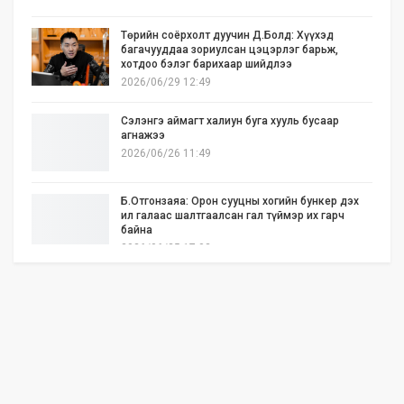
Төрийн соёрхолт дуучин Д.Болд: Хүүхэд
багачууддаа зориулсан цэцэрлэг барьж,
хотдоо бэлэг барихаар шийдлээ
2026/06/29 12:49
Сэлэнгэ аймагт халиун буга хууль бусаар
агнажээ
2026/06/26 11:49
Б.Отгонзаяа: Орон сууцны хогийн бункер дэх
ил галаас шалтгаалсан гал түймэр их гарч
байна
2026/06/25 17:02
Бид илүү нээлттэй, үр ашигтай, ногоон Өвөр
Монголыг харлаа
2026/06/25 12:44
АНУ-ын Сенат Ираны эсрэг цэргийн
ажиллагааг зогсоохыг шаардсан тогтоол
батлав