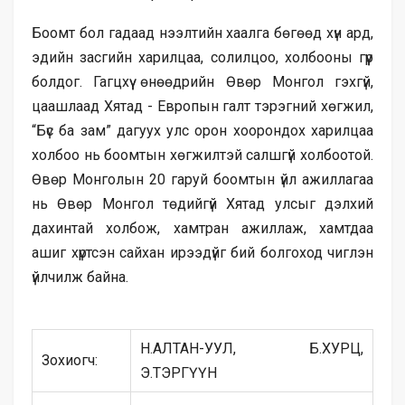
Боомт бол гадаад нээлтийн хаалга бөгөөд хүн ард,
эдийн засгийн харилцаа, солилцоо, холбооны гүүр
болдог. Гагцхүү өнөөдрийн Өвөр Монгол гэхгүй,
цаашлаад Хятад - Европын галт тэрэгний хөгжил,
“Бүс ба зам” дагуух улс орон хоорондох харилцаа
холбоо нь боомтын хөгжилтэй салшгүй холбоотой.
Өвөр Монголын 20 гаруй боомтын үйл ажиллагаа
нь Өвөр Монгол төдийгүй Хятад улсыг дэлхий
дахинтай холбож, хамтран ажиллаж, хамтдаа
ашиг хүртсэн сайхан ирээдүйг бий болгоход чиглэн
үйлчилж байна.
Н.АЛТАН-УУЛ, Б.ХУРЦ,
Зохиогч:
Э.ТЭРГҮҮН