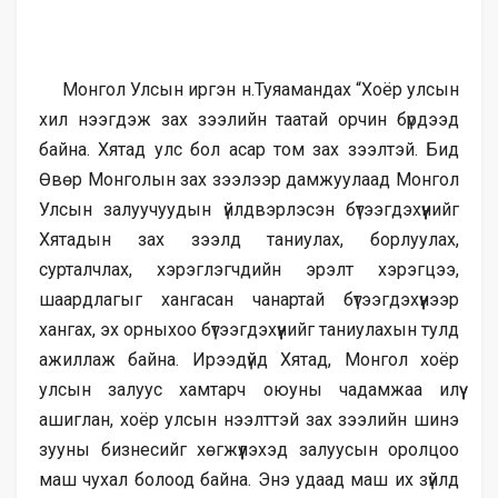
Монгол Улсын иргэн н.Туяамандах “Хоёр улсын
хил нээгдэж зах зээлийн таатай орчин бүрдээд
байна. Хятад улс бол асар том зах зээлтэй. Бид
Өвөр Монголын зах зээлээр дамжуулаад Монгол
Улсын залуучуудын үйлдвэрлэсэн бүтээгдэхүүнийг
Хятадын зах зээлд таниулах, борлуулах,
сурталчлах, хэрэглэгчдийн эрэлт хэрэгцээ,
шаардлагыг хангасан чанартай бүтээгдэхүүнээр
хангах, эх орныхоо бүтээгдэхүүнийг таниулахын тулд
ажиллаж байна. Ирээдүйд Хятад, Монгол хоёр
улсын залуус хамтарч оюуны чадамжаа илүү
ашиглан, хоёр улсын нээлттэй зах зээлийн шинэ
зууны бизнесийг хөгжүүлэхэд залуусын оролцоо
маш чухал болоод байна. Энэ удаад маш их зүйлд