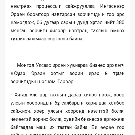
нэвтрүүлэх процессыг сайжрууллаа. Ингэснээр
Эрээн боомтоор нэвтэрсэн зорчигчдын тоо эрс
нэмэгдэж, 06 дугаар сарын дунд хүртэл нийт 380
мянган зорчигч хилээр нэвтрэн, тахлын өмнөх
түвшин аажмаар сэргэсэн байна.
Монгол Улсаас ирсэн хувиараа бизнес эрхлэгч
н.Сүүнээ Эрээн хотыг зорин ирэх үй түмэн
зорчигчдын нэг юм. Тэрээр:
- Хятад улс цар тахлын дараа хилээ нээж, хоёр
улсын хоорондын бүх салбарын харилцаа холбоо
сайжирч, хоёр улсын хооронд нээлттэй болж,
чөлөөтэй зорчих болж, хувийн бизнесээ өргөжүүлж
байгаадаа маш их таатай байна. Би өөрөө гоо