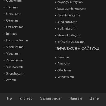
Updown.mn
bayangol.nutag.mn
2026/06/16 12:47
Toim.mn
bayanzurkh.nutag.mn
Дэлхийн банк 2026 оны дэлхийн эдийн засгийн
Untsug.mn
nalaikh.nutag.mn
өсөлтийн төсөөллөө бууруулжээ
Gereg.mn
2026/06/12 18:05
skhd.nutag.mn
Ontslokh.mn
sbd.nutag.mn
Inet.mn
Европын Төв банк 2023 оноос хойш анх удаа
khanuul.nutag.mn
бодлогын хүүгээ өсгөжээ
Focusmedee.mn
chingeltei.nutag.mn
2026/06/12 15:05
Vipzuuch.mn
ТӨРӨЛЖСӨН САЙТУУД
Vipzar.mn
Богдхан ууланд хортон шавж устгалын бодис
Xaxa.mn
цацаж байгаа тул 10-14 хоног ойд чөлөөт
Zarsonin.mn
цагаа өнгөрөөхгүй байхыг зөвлөв
Emch.mn
Vipnews.mn
2026/06/10 12:09
Otoch.mn
Shopshop.mn
Window.mn
Улаанбаатар хотын инженер хангамжийн
Avt.mn
ажлуудын нөхөн сэргээлт, аюулгүй байдлыг
бүрэн хангахыг үүрэг болголоо
2026/06/08 15:44
Нүүр
Улс төр
Эдийн засаг
Нийгэм
Цаг үе
Энэ сарын 15-наас 10 аймагт загас агнах
зөвшөөрөл олгоно