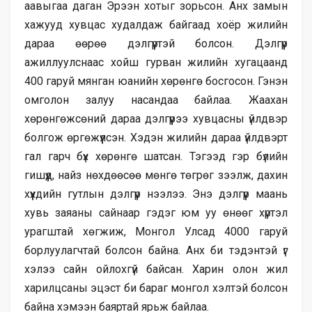
аавыгаа даган Эрээн хотыг зорьсон. Анх замын
хажууд хувцас худалдаж байгаад хоёр жилийн
дараа өөрөө дэлгүүртэй болсон. Дэлгүүр
ажиллуулснаас хойш гурван жилийн хугацаанд
400 гаруй мянган юанийн хөрөнгө босгосон. Гэнэн
омголон залуу насандаа байлаа. Жаахан
хөрөнгөжсөний дараа дэлгүүрээ хувцасны үйлдвэр
болгож өргөжүүлсэн. Хэдэн жилийн дараа үйлдвэрт
гал гарч бүх хөрөнгө шатсан. Тэгээд гэр бүлийн
гишүүд, найз нөхдөөсөө мөнгө төгрөг зээлж, дахин
хүүхдийн гутлын дэлгүүр нээлээ. Энэ дэлгүүр маань
хувь заяаны сайнаар гэдэг юм уу өнөөг хүртэл
урагштай хөгжиж, Монгол Улсад 4000 гаруй
борлуулагчтай болсон байна. Анх би тэдэнтэй үг
хэлээ сайн ойлохгүй байсан. Харин олон жил
харилцсаны эцэст би бараг монгол хэлтэй болсон
байна хэмээн баяртай ярьж байлаа.