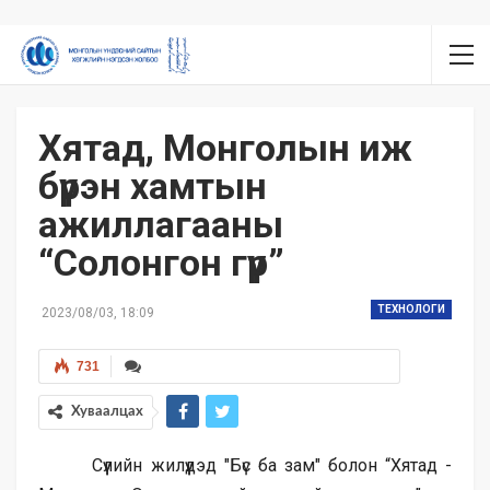
Хятад, Монголын иж
бүрэн хамтын
ажиллагааны
“Солонгон гүүр”
ТЕХНОЛОГИ
2023/08/03, 18:09
731
Хуваалцах
Сүүлийн жилүүдэд "Бүс ба зам" болон “Хятад -