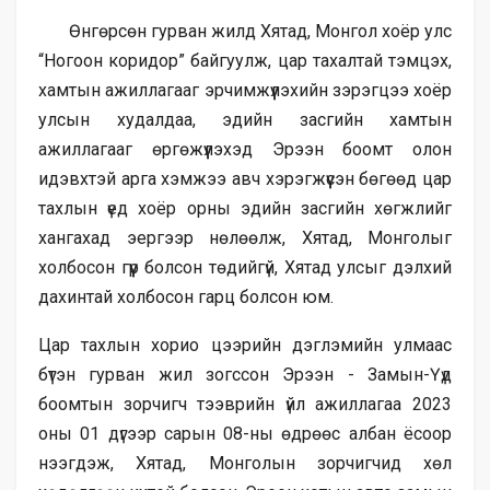
Өнгөрсөн гурван жилд Хятад, Монгол хоёр улс
“Ногоон коридор” байгуулж, цар тахалтай тэмцэх,
хамтын ажиллагааг эрчимжүүлэхийн зэрэгцээ хоёр
улсын худалдаа, эдийн засгийн хамтын
ажиллагааг өргөжүүлэхэд Эрээн боомт олон
идэвхтэй арга хэмжээ авч хэрэгжүүсэн бөгөөд цар
тахлын үед хоёр орны эдийн засгийн хөгжлийг
хангахад эергээр нөлөөлж, Хятад, Монголыг
холбосон гүүр болсон төдийгүй, Хятад улсыг дэлхий
дахинтай холбосон гарц болсон юм.
Цар тахлын хорио цээрийн дэглэмийн улмаас
бүтэн гурван жил зогссон Эрээн - Замын-Үүд
боомтын зорчигч тээврийн үйл ажиллагаа 2023
оны 01 дүгээр сарын 08-ны өдрөөс албан ёсоор
нээгдэж, Хятад, Монголын зорчигчид хөл