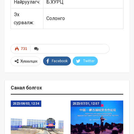
Найруулагч:
Б.ХУРЦ
Эх
Солонго
сурвалж:
731
Facebook
Twitter
Хуваалцах
Санал болгох
2023/08/03, 12:34
2023/07/31, 12:07