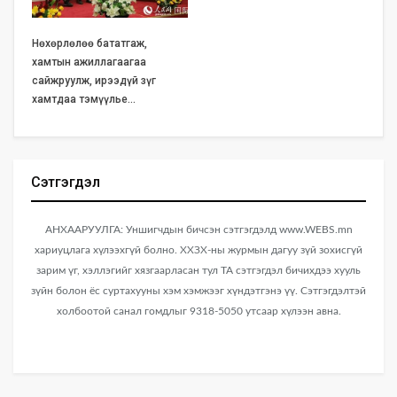
Нөхөрлөлөө бататгаж,
хамтын ажиллагаагаа
сайжруулж, ирээдүй зүг
хамтдаа тэмүүлье…
Сэтгэгдэл
АНХААРУУЛГА: Уншигчдын бичсэн сэтгэгдэлд www.WEBS.mn
хариуцлага хүлээхгүй болно. ХХЗХ-ны журмын дагуу зүй зохисгүй
зарим үг, хэллэгийг хязгаарласан тул ТА сэтгэгдэл бичихдээ хууль
зүйн болон ёс суртахууны хэм хэмжээг хүндэтгэнэ үү. Сэтгэгдэлтэй
холбоотой санал гомдлыг 9318-5050 утсаар хүлээн авна.