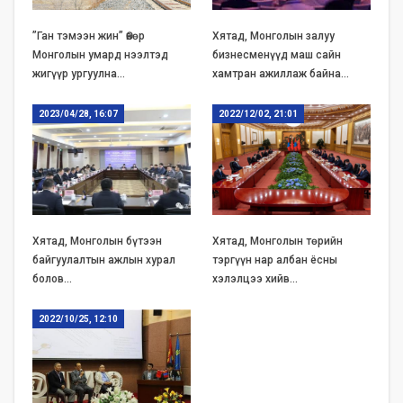
”Ган тэмээн жин” Өвөр
Хятад, Монголын залуу
Монголын умард нээлтэд
бизнесменүүд маш сайн
жигүүр ургуулна…
хамтран ажиллаж байна…
2023/04/28, 16:07
2022/12/02, 21:01
Хятад, Монголын бүтээн
Хятад, Монголын төрийн
байгуулалтын ажлын хурал
тэргүүн нар албан ёсны
болов…
хэлэлцээ хийв…
2022/10/25, 12:10