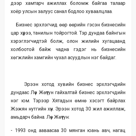
дээр хамтарч ажиллах боломж байгаа талаар
хоёр улсын залуус санал бодлоо хуваалцлаа.
Бизнес эрхлэгчид өөр өөрийн гэсэн бизнесийн
цар хүрээ, танилын тойрогтой. Тэр дундаа байнгын
хэрэглэгчидтэй болж, олон жилийн хугацаанд
холбоотой байж чадна гэдэг нь бизнесийн
хөгжлийн хамгийн чухал асуудлын нэг байдаг.
Эрээн хотод хувийн бизнес эрхлэгчдийн
дундаас Лүө Жөүтун гайхалтай бизнес эрхлэгчдийн
нэг юм. Тэрээр Хятадын өмнө хэсэгт байрлах
Жэжян нутгийн хүн. Эрээн хотод 30 жил ажиллаж,
амьдарч байна. Лүө Жөүтун:
- 1993 онд ааваасаа 30 мянган юань авч, нагац