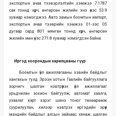
экспортын ачаа тээвэрлэлтийн хэмжээ 7.1787
сая тоннд хүрч, өнгөрсөн жилийн энэ үеэс 53.9
хувиар нэмэгджээ. Авто замын боомтын импорт,
экспортын ачаа тээврийн хэмжээ 01-ээс 05
дугаар сард 801 мянган тоннд хүрч, өнгөрсөн
жилийн мөн үеэс 271.8 хувиар нэмэгдсэн байна.
Иргэд хоорондын харилцааны гүүр
Боомтын үйл ажиллагааны хэвийн байдлыг
хангахын тулд Эрээн хотын Гаалийн байгууллага
зорчигч шалган нэвтрүүлэх үйл ажиллагааг
урьдчилан зохион байгуулж, автомат хаалга,
ухаалаг карт зэрэг шинэ тоног төхөөрөмж
суурилуулан, хилээр нэвтрэх иргэдийн эрүүл
мэндийн байдлыг алсын зайнаас хянаж шалган