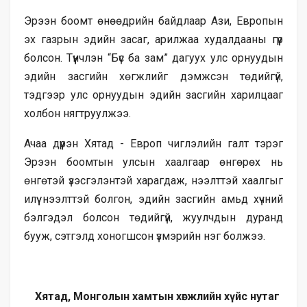
Эрээн боомт өнөөдрийн байдлаар Ази, Европын
эх газрын эдийн засаг, арилжаа худалдааны гүүр
болсон. Түүнчлэн “Бүс ба зам” дагуух улс орнуудын
эдийн засгийн хөгжлийг дэмжсэн төдийгүй,
тэдгээр улс орнуудын эдийн засгийн харилцааг
холбон нягтруулжээ.
Ачаа дүүрэн Хятад - Европ чиглэлийн галт тэрэг
Эрээн боомтын улсын хаалгаар өнгөрөх нь
өнгөтэй үзэсгэлэнтэй харагдаж, нээлттэй хаалгыг
илүү нээлттэй болгон, эдийн засгийн амьд хүчний
бэлгэдэл болсон төдийгүй, жуулчдын дуранд
бууж, сэтгэлд хоногшсон үзмэрийн нэг болжээ.
Хятад, Монголын хамтын хөгжлийн хүйс нутаг