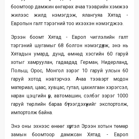
боомтоор дамжин өнгөрөх ачаа тээврийн хэмжээ
жилээс жилд нэмэгдэж, ялангуяа Хятад -
Европын галт тэрэгний тоо ихээхэн нэмэгджээ.
Эрээн боомт Хятад - Европ чиглэлийн галт
тэргэний шугамыг 68 болгон нэмэгдүүлж, энэ нь
Хятадын умард, дунд, өмнөд хэсгийн 60 гаруй
хотыг хамруулан, гадаадад Герман, Нидерланд,
Польш, Орос, Монгол зэрэг 10 гаруй улсын 60
гаруй хотод нэвтэрчээ. Ачаа тээвэрт модон
материал, цаас, хувцас, гутал, цахилгаан хэрэгсэл,
наран цэцгийн үр, автомашин, сэлбэг зэрэг 1000
гаруй төрлийн бараа бүтээгдэхүүнийг экспортолж,
импортолж байна.
Энэ оны эхнээс өнөөг хүртэл Эрээн хотын төмөр
замын боомтоор дамжсан Хятад - Европ