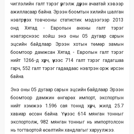
чиглэлийн галт тэрэг үргэлж дүүрэн ачаатай хэвээр
ажилласаар байна. Эрээн боомтын хилийн шалган
нэвтрүүлэх товчооны статистик мэдээгээр 2013
онд Хятад - Европын анхны галт тэрэг
нэвтэрснээс хойш энэ оны 05 дугаар сарын
эцсийн байдлаар Эрээн хотын төмөр замын
боомтоор дамжсан Хятад - Европын галт тэрэг
нийт 1266-д хүрч, үүнээс 714 галт тэрэг гадагшаа
гарч, 552 галт тэрэг гадаадаас нэвтрэн орж ирсэн
байна.
Энэ оны 05 дугаар сарын эцсийн байдлаар Эрээн
боомтоор дамжин өнгөрөх импорт, экспортын
нийт хэмжээ 1.596 сая тоннд хүрч, жилд 25.7
хавиар өссөн байна. Үүнээс 614 мянган тонныг
экспортолж, 982 мянган тонныг нь импортолсон
нь тогтвортой өсөлтийн хандлагыг харуулжээ.