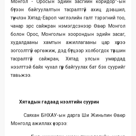
Монгол - Оросын эдийн засгийн коридор”-ын
бүтээн байгуулалтын тасралтгүй ахиц дэвшил,
түүнчлэн Хятад-Европ чиглэлийн галт тэрэгний тоо,
чанар эрс сайжран нэмэгдсэнээр Өвөр Монгол
болон Орос, Монголын хоорондын эдийн засаг,
худалдааны хамтын ажиллагааны цар хүрээ
зогсолтгүй өргөжиж, дэд бүтцээр холбогдох түвшин
тасралтгүй сайжран, Хятад улсын умардад
нээлттэй байх чухал гүүр байгуулах бат бэх суурийг
тавьжээ.
Хятадын гадаад нээлтийн суурин
Саяхан БНХАУ-ын дарга Ши Жиньпин Өвөр
Монголд ажиллах үеэрээ: