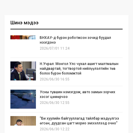
Шинэ мэдээ
БНХАУ-д бүрэн роботжсон зочид буудал
нээгдэнэ
2026/07/01 11:24
Н.Учрал: Монгол Улс чухал ашигт малтмалын
найдвартай, тогтвортой нийлүүлэлтийн төв
болох бүрэн боломжтой
2026/06/30 16:55
Усны түвшин нэмэгдэж, авто замын зорчих
хэсэг цөмөрчээ
2026/06/30 12:55
"Би хуулийн байгууллагад тайлбар мэдүүлгээ
өгсөн, дуудсан цагт морио эмээллээд очно"
2026/06/30 12:22