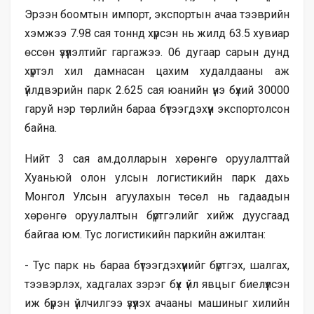
Эрээн боомтын импорт, экспортын ачаа тээврийн
хэмжээ 7.98 сая тоннд хүрсэн нь жилд 63.5 хувиар
өссөн үзүүлэлтийг гаргажээ. 06 дугаар сарын дунд
хүртэл хил дамнасан цахим худалдааны аж
үйлдвэрийн парк 2.625 сая юанийн үнэ бүхий 30000
гаруй нэр төрлийн бараа бүтээгдэхүүн экспортолсон
байна.
Нийт 3 сая ам.долларын хөрөнгө оруулалттай
Хуаньюй олон улсын логистикийн парк дахь
Монгол Улсын агуулахын төсөл нь гадаадын
хөрөнгө оруулалтын бүртгэлийг хийж дуусгаад
байгаа юм. Тус логистикийн паркийн ажилтан:
- Тус парк нь бараа бүтээгдэхүүнийг бүртгэх, шалгах,
тээвэрлэх, хадгалах зэрэг бүх үйл явцыг биелүүлсэн
иж бүрэн үйлчилгээ үзүүлэх ачааны машиныг хилийн