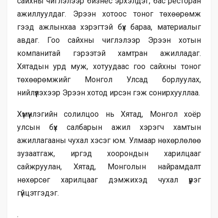
сайхны чиглэлээр бизнес эрхэлдэг, бас ресторан
ажиллуулдаг. Эрээн хотоос тоног төхөөрөмж
гээд ажлынхаа хэрэгтэй бүх бараа, материалыг
авдаг. Гоо сайхны чиглэлээр Эрээн хотын
компанитай гэрээтэй хамтран ажилладаг.
Хятадын урд муж, хотуудаас гоо сайхны тоног
төхөөрөмжийг Монгол Улсад борлуулах,
нийлүүлэхээр Эрээн хотод ирсэн гэж сонирхууллаа.
Хүмүүнлэгийн солилцоо нь Хятад, Монгол хоёр
улсын бүх салбарын ажил хэрэгч хамтын
ажиллагааны чухал хэсэг юм. Улмаар нөхөрлөлөө
зузаатгаж, иргэд хоорондын харилцааг
сайжруулан, Хятад, Монголын найрамдалт
нөхөрсөг харилцааг дэмжихэд чухал үүрэг
гүйцэтгэдэг.
.