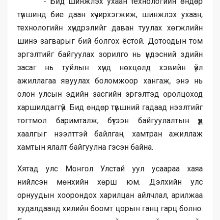
- Бид шинжлэх ухаан технологийн өндөр
түвшинд бие даан хүчирхэгжиж, шинжлэх ухаан,
технологийн хүндрэлийг даван туулах хөгжлийн
шинэ загварыг бий болгох ёстой. Дотоодын том
эргэлтийг байгуулах зорилго нь үндэсний эдийн
засаг нь туйлын хүнд нөхцөлд хэвийн үйл
ажиллагаа явуулах боломжоор хангаж, энэ нь
олон улсын эдийн засгийн эргэлтэд оролцоход
харшилдаггүй. Бид өндөр түвшний гадаад нээлтийг
тогтмол баримталж, бүтээн байгуулалтын үүд
хаалгыг нээлттэй байлган, хамтран ажиллаж
хамтын ялалт байгуулна гэсэн байна.
Хятад улс Монгол Улстай уул усаараа хаяа
нийлсэн мөнхийн хөрш юм. Дэлхийн улс
орнуудын хоорондох харилцан айлчлал, арилжаа
худалдаанд хилийн боомт цорын ганц гарц болно.