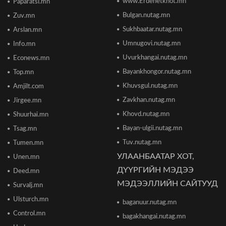
www.Erdenetkhot.mn
Paparatsi.mn
Bulgan.nutag.mn
Zuv.mn
Отгонтэнгэр хайрханы тахилгад оролцохоор
Sukhbaatar.nutag.mn
Arslan.mn
ирж буй иргэдийн анхааралд
2026/06/16 15:28
Umnugovi.nutag.mn
Info.mn
Uvurkhangai.nutag.mn
Econews.mn
Парламент хар тамхины хэргийн ялын
Bayankhongor.nutag.mn
Top.mn
бодлогыг чангатгах хуулийг хэлэлцэж эхлэв
Khuvsgul.nutag.mn
Amjilt.com
2026/06/16 15:49
Zavkhan.nutag.mn
Jirgee.mn
Khovd.nutag.mn
Ши Жиньпин Монголд айлчилна
Shuurhai.mn
2026/06/16 13:54
Bayan-ulgii.nutag.mn
Tsag.mn
Tuv.nutag.mn
Tumen.mn
УЛААНБААТАР ХОТ,
Unen.mn
"The MongolZ" баг IEM Cologne Major-2026
тэмцээнийг гуравдугаар шатнаас
ДҮҮРГИЙН МЭДЭЭ
Deed.mn
өндөрлүүллээ
МЭДЭЭЛЛИЙН САЙТУУД
2026/06/16 12:43
Survalj.mn
Ulsturch.mn
baganuur.nutag.mn
ТЦА: Согтуугаар автомашин жолоодож долоон
Control.mn
тээврийн хэрэгсэл мөргөсөн этгээдийг
bagakhangai.nutag.mn
саатуулсан