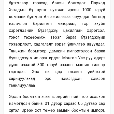
бүртгэлээр гарахад бэлэн болгодог. Паркад
Хятадын бүх нутаг нутгаас ирсэн 1000 гаруй
компани бүртгүүлэн үйл ажиллагаа явуулдаг бөгөөд
ихэвчлэн барилгын материал, гэр ахуйн
хэрэглээний бүтээгдэхүүн, цахилгаан хэрэгсэл,
тоног төхөөрөмж зэрэг бараа бүтээгдэхүүний
тээвэрлэлт, хадгалалт зэрэг үйличлгээ явуулдаг.
Тяньжин боомтоор дамжин импортолсон бараа
бүтээгдэхүүн ч их орж ирдэг. Монгол Улс руу өдөрт
дүүрэн ачаатай 300 гаруй ачааны машин хилээр
гаргадаг. Энэ нь цар тахлын үеийнхтэй
харицуулахад эрс нэмэгдсэн хэмээн
танилцууллаа.
Эрээн боомтын ачаа тээврийн нийт тоо ихээхэн
нэмэгдсэн байна. 01 дүгээр сараас 05 дугаар сар
хүртэл Эрээн хот төмөр замын боомтын импорт,