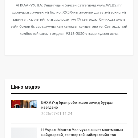
АНХААРУУЛГА: Уншигчдын бичсэн сэтгэгдэлд www.WEBS.mn
хариуцлага хүлээхгүй болно. ХХЗХ-ны журмын дагуу зүй зохисгүй
зарим үг, хэллэгийг хязгаарласан тул ТА сэтгэгдэл бичихдээ хууль
зүйн болон ёс суртахууны хэм хэмжээг хүндэтгэнэ үү. Сэтгэгдэлтэй
холбоотой санал гомдлыг 9318-5050 утсаар хүлээн авна.
Шинэ мэдээ
БНХАУ-д бүрэн роботжсон зочид буудал
нээгдэнэ
2026/07/01 11:24
Н.Учрал: Монгол Улс чухал ашигт малтмалын
найдвартай, тогтвортой нийлүүлэлтийн төв