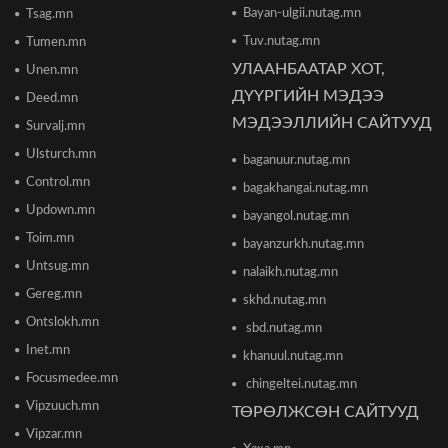
2026/06/16 13:54
Bayan-ulgii.nutag.mn
Tsag.mn
Tuv.nutag.mn
Tumen.mn
УЛААНБААТАР ХОТ,
Unen.mn
"The MongolZ" баг IEM Cologne Major-2026
тэмцээнийг гуравдугаар шатнаас өндөрлүүллээ
ДҮҮРГИЙН МЭДЭЭ
Deed.mn
2026/06/16 12:43
МЭДЭЭЛЛИЙН САЙТУУД
Survalj.mn
Ulsturch.mn
baganuur.nutag.mn
ТЦА: Согтуугаар автомашин жолоодож долоон
тээврийн хэрэгсэл мөргөсөн этгээдийг
Control.mn
bagakhangai.nutag.mn
саатуулсан
Updown.mn
2026/06/16 12:47
bayangol.nutag.mn
Toim.mn
bayanzurkh.nutag.mn
Дэлхийн банк 2026 оны дэлхийн эдийн засгийн
Untsug.mn
nalaikh.nutag.mn
өсөлтийн төсөөллөө бууруулжээ
2026/06/12 18:05
Gereg.mn
skhd.nutag.mn
Ontslokh.mn
sbd.nutag.mn
Европын Төв банк 2023 оноос хойш анх удаа
Inet.mn
khanuul.nutag.mn
бодлогын хүүгээ өсгөжээ
Focusmedee.mn
2026/06/12 15:05
chingeltei.nutag.mn
Vipzuuch.mn
ТӨРӨЛЖСӨН САЙТУУД
Vipzar.mn
Богдхан ууланд хортон шавж устгалын бодис