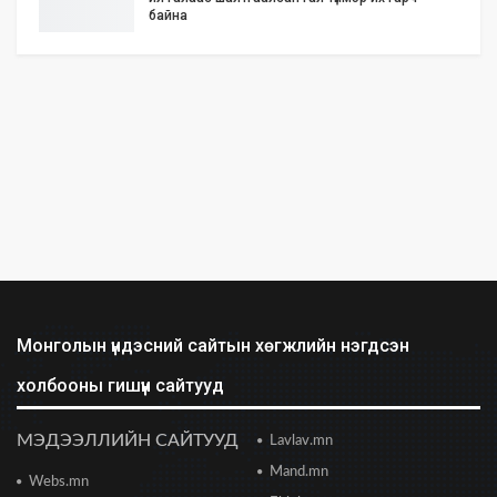
байна
2026/06/25 17:02
Бид илүү нээлттэй, үр ашигтай, ногоон Өвөр
Монголыг харлаа
2026/06/25 12:44
АНУ-ын Сенат Ираны эсрэг цэргийн
ажиллагааг зогсоохыг шаардсан тогтоол
батлав
2026/06/24 14:23
Долоодугаар сарын 10-19-ний хооронд бүх
нийтээр 10 хоног АМАРНА
2026/06/24 13:40
Монголын үндэсний сайтын хөгжлийн нэгдсэн
холбооны гишүүн сайтууд
2028 оны сонгуульд Т.Баярхүү хүч үзэхээ мэдэгдэв
2026/06/23 18:47
МЭДЭЭЛЛИЙН САЙТУУД
Lavlav.mn
Mand.mn
Webs.mn
Цонжин зах: Монголын хамгийн урт