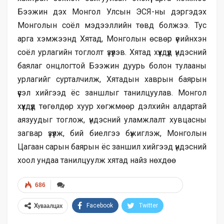
Бээжин дэх Монгол Улсын ЭСЯ-ны дэргэдэх
Монголын соёл мэдээллийн төвд болжээ. Тус
арга хэмжээнд Хятад, Монголын өсвөр үеийнхэн
соёл урлагийн тоглолт үзүүлэв. Хятад хүүхдүүд үндэсний
баялаг онцлогтой Бээжин дуурь болон тулааны
урлагийг сурталчилж, Хятадын хаврын баярын
үүсэл хийгээд ёс заншлыг танилцуулав. Монгол
хүүхдүүд төгөлдөр хуур хөгжмөөр дэлхийн алдартай
аязуудыг тоглож, үндэсний уламжлалт хувцасны
загвар үзүүлж, бий биелгээ бүжиглэж, Монголын
Цагаан сарын баярын ёс заншил хийгээд үндэсний
хоол ундаа танилцуулж хятад найз нөхдөө
686
Facebook
Twitter
Хуваалцах