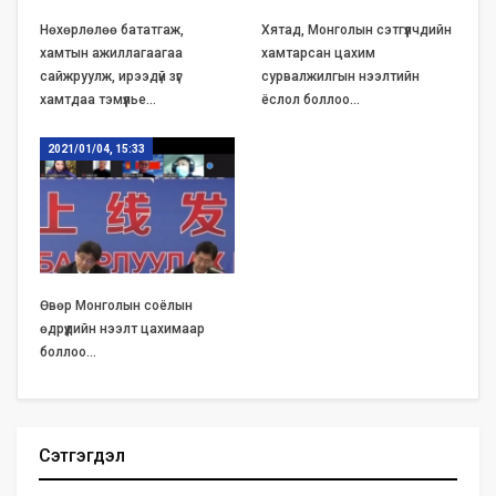
Нөхөрлөлөө бататгаж,
Хятад, Монголын сэтгүүлчдийн
хамтын ажиллагаагаа
хамтарсан цахим
сайжруулж, ирээдүй зүг
сурвалжилгын нээлтийн
хамтдаа тэмүүлье…
ёслол боллоо…
2021/01/04, 15:33
Өвөр Монголын соёлын
өдрүүдийн нээлт цахимаар
боллоо…
Сэтгэгдэл