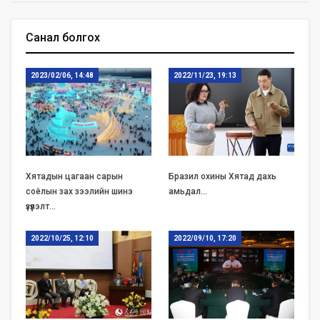
Санал болгох
2023/02/06, 14:48
2022/11/23, 19:13
Хятадын цагаан сарын
Бразил охины Хятад дахь
соёлын зах зээлийн шинэ
амьдал…
үзүүлэлт…
2022/10/25, 12:10
2022/09/10, 17:20