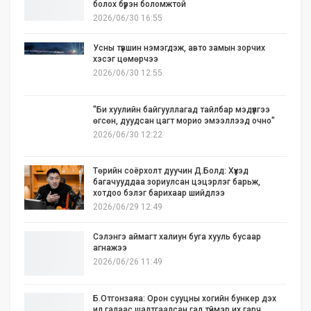
болох бүрэн боломжтой
2026/06/30 16:55
Усны түвшин нэмэгдэж, авто замын зорчих
хэсэг цөмөрчээ
2026/06/30 12:55
"Би хуулийн байгууллагад тайлбар мэдүүлгээ
өгсөн, дуудсан цагт морио эмээллээд очно"
2026/06/30 12:22
Төрийн соёрхолт дуучин Д.Болд: Хүүхэд
багачууддаа зориулсан цэцэрлэг барьж,
хотдоо бэлэг барихаар шийдлээ
2026/06/29 12:49
Сэлэнгэ аймагт халиун буга хууль бусаар
агнажээ
2026/06/26 11:49
Б.Отгонзаяа: Орон сууцны хогийн бункер дэх
ил галаас шалтгаалсан гал түймэр их гарч