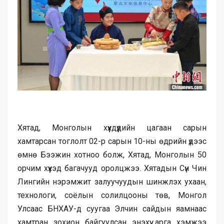
Хятад, Монголын хүүхдүүдийн цагаан сарын
хамтарсан тоглолт 02-р сарын 10-ны өдрийн үдээс
өмнө Бээжин хотноо болж, Хятад, Монголын 50
орчим хүүхэд багачууд оролцжээ. Хятадын Сүн Чин
Лингийн нэрэмжит залуучуудын шинжлэх ухаан,
технологи, соёлын солилцооны төв, Монгол
Улсаас БНХАУ-д суугаа Элчин сайдын яамнаас
хамтран зохион байгуулсан энэхүү арга хэмжээ