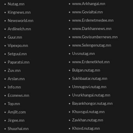
улсаас 67-рт бичигджээ
www.Arkhangai.mn
Nutag.mn
2026/06/18 17:53
www.Govialtai.mn
Kingnews.mn
www.Erdenetmedee.mn
Newsworld.mn
Пакистаны мэдэгдлийн дараа газрын тосны үнэ
буурлаа
www.Darkhannews.mn
Ardiinelch.mn
2026/06/18 11:27
www.Govisumbernews.mn
Guur.mn
www.Selengenutag.mn
Vipexpo.mn
Элсэлтийн Шалгалт зохион байгуулах
Uvsnutag.mn
Setguul.mn
ТӨВҮҮДИЙН БАЙРШИЛ
2026/06/17 12:20
www.Erdenetkhot.mn
Paparatsi.mn
Bulgan.nutag.mn
Zuv.mn
Отгонтэнгэр хайрханы тахилгад оролцохоор
Sukhbaatar.nutag.mn
Arslan.mn
ирж буй иргэдийн анхааралд
2026/06/16 15:28
Umnugovi.nutag.mn
Info.mn
Uvurkhangai.nutag.mn
Econews.mn
Парламент хар тамхины хэргийн ялын
Bayankhongor.nutag.mn
Top.mn
бодлогыг чангатгах хуулийг хэлэлцэж эхлэв
Khuvsgul.nutag.mn
Amjilt.com
2026/06/16 15:49
Zavkhan.nutag.mn
Jirgee.mn
Khovd.nutag.mn
Ши Жиньпин Монголд айлчилна
Shuurhai.mn