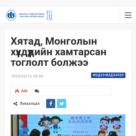
Хятад, Монголын
хүүхдүүдийн хамтарсан
тоглолт болжээ
МЭДЭЭ МЭДЭЭЛЭЛ
2023/02/15, 00:44
686
Хуваалцах