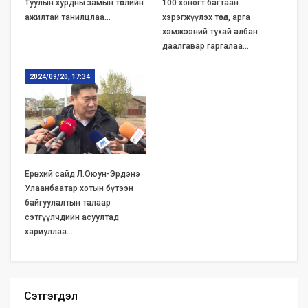
Туулын хурдны замын төслийн
100 хоногт багтаан
ажилтай танилцлаа…
хэрэгжүүлэх төсөл, арга
хэмжээний тухай албан
даалгавар гаргалаа…
2024/09/20, 17:34
Ерөнхий сайд Л.Оюун-Эрдэнэ
Улаанбаатар хотын бүтээн
байгуулалтын талаар
сэтгүүлчдийн асуултад
хариуллаа…
Сэтгэгдэл