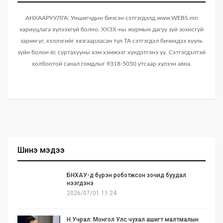
АНХААРУУЛГА: Уншигчдын бичсэн сэтгэгдэлд www.WEBS.mn
хариуцлага хүлээхгүй болно. ХХЗХ-ны журмын дагуу зүй зохисгүй
зарим үг, хэллэгийг хязгаарласан тул ТА сэтгэгдэл бичихдээ хууль
зүйн болон ёс суртахууны хэм хэмжээг хүндэтгэнэ үү. Сэтгэгдэлтэй
холбоотой санал гомдлыг 9318-5050 утсаар хүлээн авна.
Шинэ мэдээ
БНХАУ-д бүрэн роботжсон зочид буудал
нээгдэнэ
2026/07/01 11:24
Н.Учрал: Монгол Улс чухал ашигт малтмалын