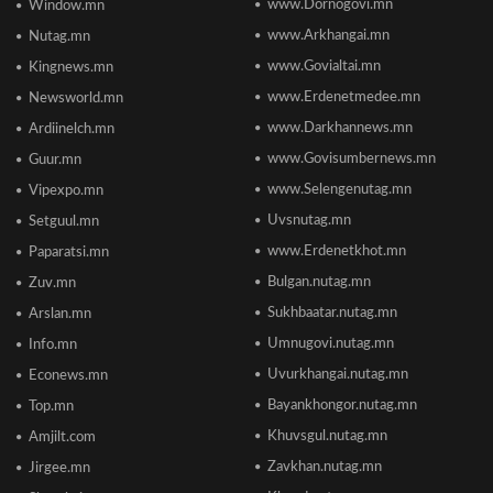
www.Dornogovi.mn
Window.mn
Монгол Улсын дэлхийд өрсөлдөх чадвар 75
улсаас 67-рт бичигджээ
www.Arkhangai.mn
Nutag.mn
2026/06/18 17:53
www.Govialtai.mn
Kingnews.mn
www.Erdenetmedee.mn
Newsworld.mn
Пакистаны мэдэгдлийн дараа газрын тосны
үнэ буурлаа
www.Darkhannews.mn
Ardiinelch.mn
2026/06/18 11:27
www.Govisumbernews.mn
Guur.mn
www.Selengenutag.mn
Vipexpo.mn
Элсэлтийн Шалгалт зохион байгуулах
Uvsnutag.mn
Setguul.mn
ТӨВҮҮДИЙН БАЙРШИЛ
2026/06/17 12:20
www.Erdenetkhot.mn
Paparatsi.mn
Bulgan.nutag.mn
Zuv.mn
Отгонтэнгэр хайрханы тахилгад оролцохоор
Sukhbaatar.nutag.mn
Arslan.mn
ирж буй иргэдийн анхааралд
2026/06/16 15:28
Umnugovi.nutag.mn
Info.mn
Uvurkhangai.nutag.mn
Econews.mn
Парламент хар тамхины хэргийн ялын
Bayankhongor.nutag.mn
Top.mn
бодлогыг чангатгах хуулийг хэлэлцэж эхлэв
Khuvsgul.nutag.mn
Amjilt.com
2026/06/16 15:49
Zavkhan.nutag.mn
Jirgee.mn