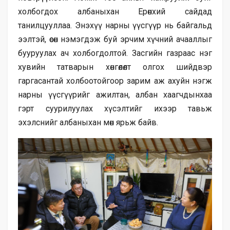
холбогдох албаныхан Ерөнхий сайдад
танилцууллаа. Энэхүү нарны үүсгүүр нь байгальд
ээлтэй, өсөн нэмэгдэж буй эрчим хүчний ачааллыг
бууруулах ач холбогдолтой. Засгийн газраас нэг
хувийн татварын хөнгөлөлт олгох шийдвэр
гаргасантай холбоотойгоор зарим аж ахуйн нэгж
нарны үүсгүүрийг ажилтан, албан хаагчдынхаа
гэрт суурилуулах хүсэлтийг ихээр тавьж
эхэлснийг албаныхан мөн ярьж байв.