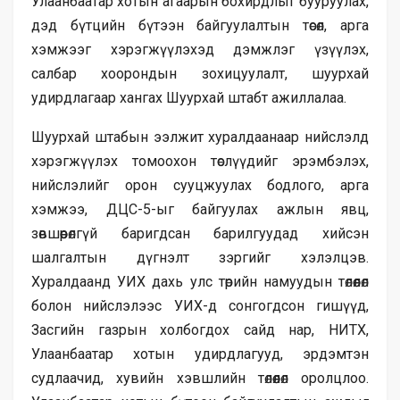
Улаанбаатар хотын агаарын бохирдлыг бууруулах,
дэд бүтцийн бүтээн байгуулалтын төсөл, арга
хэмжээг хэрэгжүүлэхэд дэмжлэг үзүүлэх,
салбар хоорондын зохицуулалт, шуурхай
удирдлагаар хангах Шуурхай штабт ажиллалаа.
Шуурхай штабын ээлжит хуралдаанаар нийслэлд
хэрэгжүүлэх томоохон төслүүдийг эрэмбэлэх,
нийслэлийг орон сууцжуулах бодлого, арга
хэмжээ, ДЦС-5-ыг байгуулах ажлын явц,
зөвшөөрөлгүй баригдсан барилгуудад хийсэн
шалгалтын дүгнэлт зэргийг хэлэлцэв.
Хуралдаанд УИХ дахь улс төрийн намуудын төлөөлөл
болон нийслэлээс УИХ-д сонгогдсон гишүүд,
Засгийн газрын холбогдох сайд нар, НИТХ,
Улаанбаатар хотын удирдлагууд, эрдэмтэн
судлаачид, хувийн хэвшлийн төлөөлөл оролцлоо.