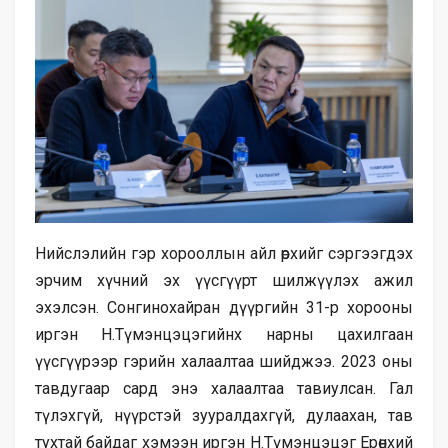
Нийслэлийн гэр хорооллын айл өрхийг сэргээгдэх
эрчим хүчний эх үүсгүүрт шилжүүлэх ажил
эхэлсэн. Сонгинохайран дүүргийн 31-р хорооны
иргэн Н.Түмэнцэцэгийнх нарны цахилгаан
үүсгүүрээр гэрийн халаалтаа шийджээ. 2023 оны
тавдугаар сард энэ халаалтаа тавиулсан. Гал
түлэхгүй, нүүрстэй зууралдахгүй, дулаахан, тав
тухтай байдаг хэмээн иргэн Н.Түмэнцэцэг Ерөнхий