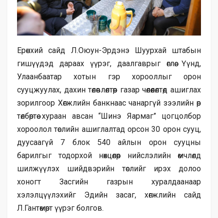
Ерөнхий сайд Л.Оюун-Эрдэнэ Шуурхай штабын
гишүүдэд дараах үүрэг, даалгаврыг өглөө. Үүнд,
Улаанбаатар хотын гэр хорооллыг орон
сууцжуулах, дахин төлөвлөлтөөр газар чөлөөлөлтөд ашиглах
зорилгоор Хөгжлийн банкнаас чанаргүй зээлийн өр
төлбөртөө хураан авсан “Шинэ Яармаг” цогцолбор
хороолол төслийн ашиглалтад орсон 30 орон сууц,
дуусаагүй 7 блок 540 айлын орон сууцны
барилгыг тодорхой нөхцөлөөр нийслэлийн өмчлөлд
шилжүүлэх шийдвэрийн төслийг ирэх долоо
хоногт Засгийн газрын хуралдаанаар
хэлэлцүүлэхийг Эдийн засаг, хөгжлийн сайд
Л.Гантөмөрт үүрэг болгов.