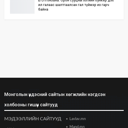
Б.Отгонзаяа: Орон сууцны хогийн бункер дэх
ил галаас шалтгаалсан гал түймэр их гарч
байна
2026/06/25 17:02
Бид илүү нээлттэй, үр ашигтай, ногоон Өвөр
Монголыг харлаа
2026/06/25 12:44
АНУ-ын Сенат Ираны эсрэг цэргийн
ажиллагааг зогсоохыг шаардсан тогтоол
батлав
2026/06/24 14:23
Долоодугаар сарын 10-19-ний хооронд бүх
нийтээр 10 хоног АМАРНА
2026/06/24 13:40
Монголын үндэсний сайтын хөгжлийн нэгдсэн
холбооны гишүүн сайтууд
2028 оны сонгуульд Т.Баярхүү хүч үзэхээ
мэдэгдэв
2026/06/23 18:47
МЭДЭЭЛЛИЙН САЙТУУД
Lavlav.mn
Mand.mn