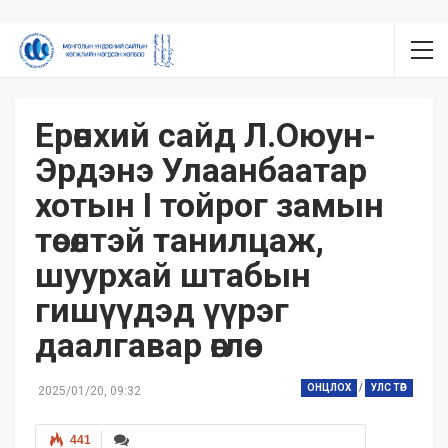
Ерөнхий сайд Л.Оюун-
Эрдэнэ Улаанбаатар
хотын I тойрог замын
төсөлтэй танилцаж,
шуурхай штабын
гишүүдэд үүрэг
даалгавар өглөө
ОНЦЛОХ
/
УЛС ТӨР
2025/01/20, 09:32
441