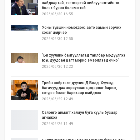
найдвартай, тогтвортой нийлүүлэлтийн төв
болох бүрэн боломжтой
2026/06/30 16:55
Усны түвшин нэмэгдэж, авто замын зорчих
хэсэг цөмөрчээ
2026/06/30 12:55
"Би хуулийн байгууллагад тайлбар мэдүүлгээ
өгсөн, дуудсан цагт морио эмээллээд очно"
2026/06/30 12:22
Төрийн соёрхолт дуучин Д.Болд: Хүүхэд
багачууддаа зориулсан цэцэрлэг барьж,
хотдоо бэлэг барихаар шийдлээ
2026/06/29 12:49
Сэлэнгэ аймагт халиун буга хууль бусаар
агнажээ
2026/06/26 11:49