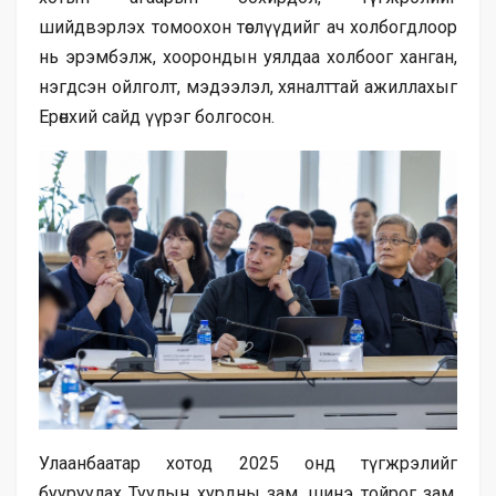
шийдвэрлэх томоохон төслүүдийг ач холбогдлоор
нь эрэмбэлж, хоорондын уялдаа холбоог ханган,
нэгдсэн ойлголт, мэдээлэл, хяналттай ажиллахыг
Ерөнхий сайд үүрэг болгосон.
Улаанбаатар хотод 2025 онд түгжрэлийг
бууруулах Туулын хурдны зам, шинэ тойрог зам,