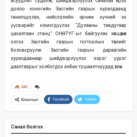
асуудлыг судалж, шийдвэрлүүлэх саналаа ирэх
долоо хоногийн Засгийн газрын хуралдаанд
танилцуулах, нийслэлийн эрчим хүчний эх
үүсвэрийг нэмэгдүүлэх “Дулааны тавдугаар
цахилгаан станц” ОНӨТҮГ-ыг байгуулах зөвшөөрөл
олгох Засгийн газрын тогтоолын төслийг
боловсруулж Засгийн газрын дараагийн
хуралдаанаар шийдвэрлүүлэх зэрэг үүрэг
даалгаврыг холбогдох албан тушаалтнуудад өглөө.
441
Facebook
Twitter
Хуваалцах
Санал болгох