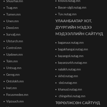
Khovd.nutag.mn
Ши Жиньпин Монголд айлчилна
Shuurhai.mn
2026/06/16 13:54
Bayan-ulgii.nutag.mn
Tsag.mn
Tuv.nutag.mn
Tumen.mn
УЛААНБААТАР ХОТ,
Unen.mn
"The MongolZ" баг IEM Cologne Major-2026
тэмцээнийг гуравдугаар шатнаас өндөрлүүллээ
ДҮҮРГИЙН МЭДЭЭ
Deed.mn
2026/06/16 12:43
МЭДЭЭЛЛИЙН САЙТУУД
Survalj.mn
Ulsturch.mn
baganuur.nutag.mn
ТЦА: Согтуугаар автомашин жолоодож долоон
тээврийн хэрэгсэл мөргөсөн этгээдийг
Control.mn
bagakhangai.nutag.mn
саатуулсан
Updown.mn
2026/06/16 12:47
bayangol.nutag.mn
Toim.mn
bayanzurkh.nutag.mn
Дэлхийн банк 2026 оны дэлхийн эдийн засгийн
Untsug.mn
nalaikh.nutag.mn
өсөлтийн төсөөллөө бууруулжээ
2026/06/12 18:05
Gereg.mn
skhd.nutag.mn
Ontslokh.mn
sbd.nutag.mn
Европын Төв банк 2023 оноос хойш анх удаа
Inet.mn
khanuul.nutag.mn
бодлогын хүүгээ өсгөжээ
Focusmedee.mn
2026/06/12 15:05
chingeltei.nutag.mn
Vipzuuch.mn
ТӨРӨЛЖСӨН САЙТУУД