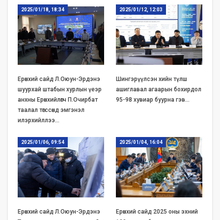
2025/01/18, 18:34
2025/01/12, 12:03
Ерөнхий сайд Л.Оюун-Эрдэнэ
Шингэрүүлсэн хийн түлш
шуурхай штабын хурлын үеэр
ашиглавал агаарын бохирдол
анхны Ерөнхийлөгч П.Очирбат
95-98 хувиар буурна гэв…
таалал төгссөнд эмгэнэл
илэрхийллээ…
2025/01/06, 09:54
2025/01/04, 16:04
Ерөнхий сайд Л.Оюун-Эрдэнэ
Ерөнхий сайд 2025 оны эхний