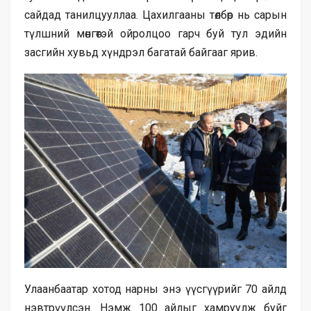
сайдад танилцууллаа. Цахилгааны төлбөр нь сарын
түлшний мөнгөтэй ойролцоо гарч буй тул эдийн
засгийн хувьд хүндрэл багатай байгааг ярив.
Улаанбаатар хотод нарны энэ үүсгүүрийг 70 айлд
нэвтрүүлсэн. Нэмж 100 айлыг хамруулж буйг