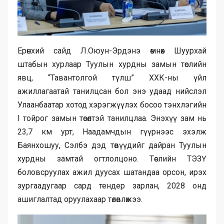
Ерөнхий сайд Л.Оюун-Эрдэнэ өмнөх Шуурхай
штабын хурлаар Туулын хурдны замын төслийн
явц, “Тавантолгой түлш” ХХК-ны үйл
ажиллагаатай танилцсан бол энэ удаад нийслэл
Улаанбаатар хотод хэрэгжүүлэх босоо тэнхлэгийн
I тойрог замын төсөлтэй танилцлаа. Энэхүү зам нь
23,7 км урт, Наадамчдын гүүрнээс эхэлж
Баянхошуу, Сэлбэ дэд төвүүдийг дайран Туулын
хурдны замтай огтлолцоно. Төслийн ТЭЗҮ
боловсруулах ажил дуусах шатандаа орсон, ирэх
зургаадугаар сард тендер зарлан, 2028 онд
ашиглалтад оруулахаар төлөвлөжээ.