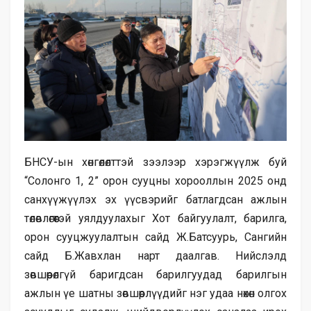
БНСУ-ын хөнгөлөлттэй зээлээр хэрэгжүүлж буй
“Солонго 1, 2” орон сууцны хорооллын 2025 онд
санхүүжүүлэх эх үүсвэрийг батлагдсан ажлын
төлөвлөгөөтэй уялдуулахыг Хот байгуулалт, барилга,
орон сууцжуулалтын сайд Ж.Батсуурь, Сангийн
сайд Б.Жавхлан нарт даалгав. Нийслэлд
зөвшөөрөлгүй баригдсан барилгуудад барилгын
ажлын үе шатны зөвшөөрлүүдийг нэг удаа нөхөн олгох