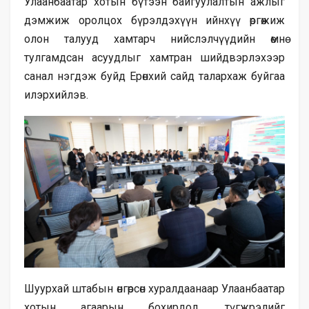
Улаанбаатар хотын бүтээн байгуулалтын ажлыг
дэмжиж оролцох бүрэлдэхүүн ийнхүү өргөжиж
олон талууд хамтарч нийслэлчүүдийн өмнө
тулгамдсан асуудлыг хамтран шийдвэрлэхээр
санал нэгдэж буйд Ерөнхий сайд талархаж буйгаа
илэрхийлэв.
Шуурхай штабын өнгөрсөн хуралдаанаар Улаанбаатар
хотын агаарын бохирдол, түгжрэлийг