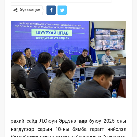
Хуваалцах
рөнхий сайд Л.Оюун-Эрдэнэ өнөөдөр буюу 2025 оны
нэгдүгээр сарын 18-ны бямба гарагт нийслэл