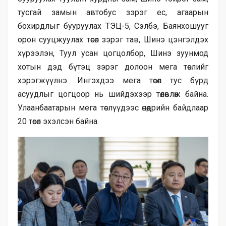
тусгай замын автобус зэрэг ес, агаарын
бохирдлыг бууруулах ТЭЦ-5, Сэлбэ, Баянхошууг
орон сууцжуулах төсөл зэрэг тав, Шинэ цэнгэлдэх
хүрээлэн, Туул усан цогцолбор, Шинэ зуунмод
хотын дэд бүтэц зэрэг долоон мега төслийг
хэрэгжүүлнэ. Ингэхдээ мега төсөл тус бүрд
асуудлыг цогцоор нь шийдэхээр төлөвлөж байна.
Улаанбаатарын мега төслүүдээс өнөөдрийн байдлаар
20 төсөл эхэлсэн байна.