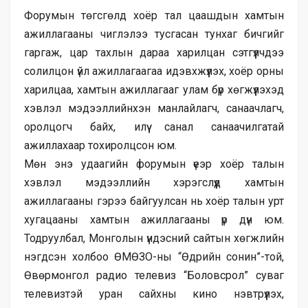
Форумын төгсгөлд хоёр тал цаашдын хамтын
ажиллагааны чиглэлээ тусгасан тунхаг бичгийг
гаргаж, цар тахлын дараа харилцан сэтгүүлчдээ
солилцон үйл ажиллагаагаа идэвхжүүлэх, хоёр орны
харилцаа, хамтын ажиллагааг улам бүр хөгжүүлэхэд
хэвлэл мэдээллийнхэн манлайлагч, санаачлагч,
оролцогч байх, илүү санал санаачилгатай
ажиллахаар тохиролцсон юм.
Мөн энэ удаагийн форумын үеэр хоёр талын
хэвлэл мэдээллийн хэрэгслүүд хамтын
ажиллагааны гэрээ байгуулсан нь хоёр талын урт
хугацааны хамтын ажиллагааны үр дүн юм.
Тодруулбал, Монголын үндэсний сайтын хөгжлийн
нэгдсэн холбоо ӨМӨЗО-ны “Өдрийн сонин”-той,
Өвөрмонгол радио телевиз “Боловсрол” суваг
телевизтэй уран сайхны кино нэвтрүүлэх,