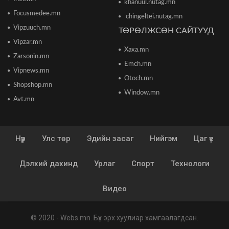
khanuul.nutag.mn
бодлогын хүүгээ өсгөжээ
Focusmedee.mn
2026/06/12 15:05
chingeltei.nutag.mn
Vipzuuch.mn
ТӨРӨЛЖСӨН САЙТУУД
Vipzar.mn
Богдхан ууланд хортон шавж устгалын бодис
Xaxa.mn
цацаж байгаа тул 10-14 хоног ойд чөлөөт
Zarsonin.mn
цагаа өнгөрөөхгүй байхыг зөвлөв
Emch.mn
2026/06/10 12:09
Vipnews.mn
Otoch.mn
Shopshop.mn
Улаанбаатар хотын инженер хангамжийн
Window.mn
ажлуудын нөхөн сэргээлт, аюулгүй байдлыг
Avt.mn
бүрэн хангахыг үүрэг болголоо
2026/06/08 15:44
Нүүр
Улс төр
Эдийн засаг
Нийгэм
Цаг үе
Энэ сарын 15-наас 10 аймагт загас агнах
зөвшөөрөл олгоно
2026/06/08 15:26
Дэлхий дахинд
Урлаг
Спорт
Технологи
“Сэлбэ 20 минутын хот” төслийн бүтээн
Видео
байгуулалт үргэлжилж байна
2026/06/08 13:15
© 2020 -
Webs.mn
. Бүх эрх хуулиар хамгаалагдсан.