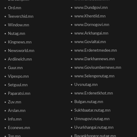
2026/06/19 10:08
www.Dundgovi.mn
Ord.mn
www.Khentiid.mn
Teeverchid.mn
www.Dornogovi.mn
Window.mn
Монгол Улсын дэлхийд өрсөлдөх чадвар 75
улсаас 67-рт бичигджээ
www.Arkhangai.mn
Nutag.mn
2026/06/18 17:53
www.Govialtai.mn
Kingnews.mn
www.Erdenetmedee.mn
Newsworld.mn
Пакистаны мэдэгдлийн дараа газрын тосны үнэ
буурлаа
www.Darkhannews.mn
Ardiinelch.mn
2026/06/18 11:27
www.Govisumbernews.mn
Guur.mn
www.Selengenutag.mn
Vipexpo.mn
Элсэлтийн Шалгалт зохион байгуулах
Uvsnutag.mn
Setguul.mn
ТӨВҮҮДИЙН БАЙРШИЛ
2026/06/17 12:20
www.Erdenetkhot.mn
Paparatsi.mn
Bulgan.nutag.mn
Zuv.mn
Отгонтэнгэр хайрханы тахилгад оролцохоор
Sukhbaatar.nutag.mn
Arslan.mn
ирж буй иргэдийн анхааралд
2026/06/16 15:28
Umnugovi.nutag.mn
Info.mn
Uvurkhangai.nutag.mn
Econews.mn
Парламент хар тамхины хэргийн ялын
Bayankhongor.nutag.mn
Top.mn