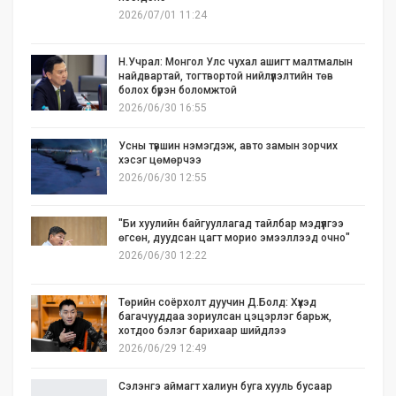
2026/07/01 11:24
Н.Учрал: Монгол Улс чухал ашигт малтмалын
найдвартай, тогтвортой нийлүүлэлтийн төв
болох бүрэн боломжтой
2026/06/30 16:55
Усны түвшин нэмэгдэж, авто замын зорчих
хэсэг цөмөрчээ
2026/06/30 12:55
"Би хуулийн байгууллагад тайлбар мэдүүлгээ
өгсөн, дуудсан цагт морио эмээллээд очно"
2026/06/30 12:22
Төрийн соёрхолт дуучин Д.Болд: Хүүхэд
багачууддаа зориулсан цэцэрлэг барьж,
хотдоо бэлэг барихаар шийдлээ
2026/06/29 12:49
Сэлэнгэ аймагт халиун буга хууль бусаар