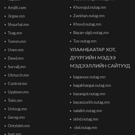
бодлогыг чангатгах хуулийг хэлэлцэж эхлэв
Khuvsgul.nutag.mn
Amjilt.com
2026/06/16 15:49
Zavkhan.nutag.mn
Jirgee.mn
Khovd.nutag.mn
Ши Жиньпин Монголд айлчилна
Shuurhai.mn
2026/06/16 13:54
Bayan-ulgii.nutag.mn
Tsag.mn
Tuv.nutag.mn
Tumen.mn
УЛААНБААТАР ХОТ,
Unen.mn
"The MongolZ" баг IEM Cologne Major-2026
тэмцээнийг гуравдугаар шатнаас өндөрлүүллээ
ДҮҮРГИЙН МЭДЭЭ
Deed.mn
2026/06/16 12:43
МЭДЭЭЛЛИЙН САЙТУУД
Survalj.mn
Ulsturch.mn
baganuur.nutag.mn
ТЦА: Согтуугаар автомашин жолоодож долоон
тээврийн хэрэгсэл мөргөсөн этгээдийг
Control.mn
bagakhangai.nutag.mn
саатуулсан
Updown.mn
2026/06/16 12:47
bayangol.nutag.mn
Toim.mn
bayanzurkh.nutag.mn
Дэлхийн банк 2026 оны дэлхийн эдийн засгийн
Untsug.mn
nalaikh.nutag.mn
өсөлтийн төсөөллөө бууруулжээ
2026/06/12 18:05
Gereg.mn
skhd.nutag.mn
Ontslokh.mn
sbd.nutag.mn
Европын Төв банк 2023 оноос хойш анх удаа
Inet.mn