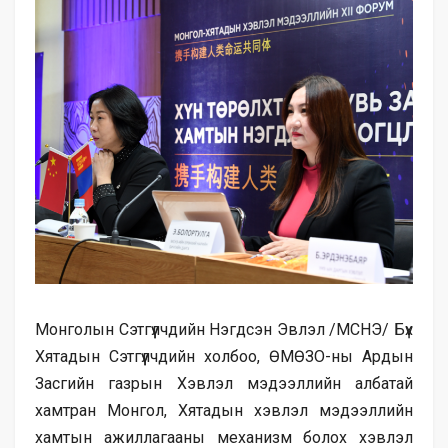
Монголын Сэтгүүлчдийн Нэгдсэн Эвлэл /МСНЭ/ Бүх
Хятадын Сэтгүүлчдийн холбоо, ӨМӨЗО-ны Ардын
Засгийн газрын Хэвлэл мэдээллийн албатай
хамтран Монгол, Хятадын хэвлэл мэдээллийн
хамтын ажиллагааны механизм болох хэвлэл