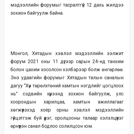
мэдээллийн форумыг тасралтгүй 12 дахь жилдээ
зохион байгуулж байна.
Монгол, Хятадын хэвлэл мэдээллийн ээлжит
форум 2021 оны 11 дүгээр сарын 24-нд танхим
болон цахим хосолсон хэлбэрээр болж өнгөрлөө.
Энэ удаагийн форумыг Хятадын талын саналын
дагуу “Хүн төрөлхтөний хамтын нэгдлийг цогцлоох
нь” сэдвийн хүрээнд зохион байгуулж, улс
хоорондын харилцаа, хамтын ажиллагааг
хөгжүүлэхэд хоёр орны хэвлэл мэдээллийн
гүйцэтгэж буй үүрэг, оролцооны талаар хэлэлцүүлэг
өрнүүлэн санал бодлоо солилцсон юм.