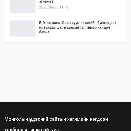
агнажээ
2026/06/26 11:49
Б.Отгонзаяа: Орон сууцны хогийн бункер дэх
ил галаас шалтгаалсан гал түймэр их гарч
байна
2026/06/25 17:02
Бид илүү нээлттэй, үр ашигтай, ногоон Өвөр
Монголыг харлаа
2026/06/25 12:44
АНУ-ын Сенат Ираны эсрэг цэргийн
ажиллагааг зогсоохыг шаардсан тогтоол
батлав
2026/06/24 14:23
Долоодугаар сарын 10-19-ний хооронд бүх
нийтээр 10 хоног АМАРНА
2026/06/24 13:40
Монголын үндэсний сайтын хөгжлийн нэгдсэн
холбооны гишүүн сайтууд
2028 оны сонгуульд Т.Баярхүү хүч үзэхээ мэдэгдэв