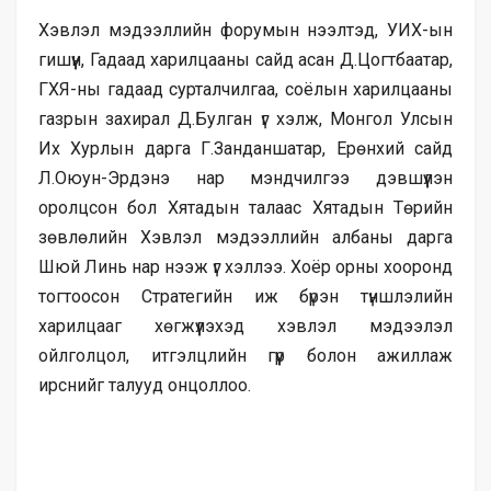
Хэвлэл мэдээллийн форумын нээлтэд, УИХ-ын
гишүүн, Гадаад харилцааны сайд асан Д.Цогтбаатар,
ГХЯ-ны гадаад сурталчилгаа, соёлын харилцааны
газрын захирал Д.Булган үг хэлж, Монгол Улсын
Их Хурлын дарга Г.Занданшатар, Ерөнхий сайд
Л.Оюун-Эрдэнэ нар мэндчилгээ дэвшүүлэн
оролцсон бол Хятадын талаас Хятадын Төрийн
зөвлөлийн Хэвлэл мэдээллийн албаны дарга
Шюй Линь нар нээж үг хэллээ. Хоёр орны хооронд
тогтоосон Стратегийн иж бүрэн түншлэлийн
харилцааг хөгжүүлэхэд хэвлэл мэдээлэл
ойлголцол, итгэлцлийн гүүр болон ажиллаж
ирснийг талууд онцоллоо.