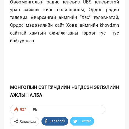
Өвөрмонголын радио телевиз UBS телевизтэй
уран сайхны кино солилцооны, Ордос радио
телевиз Өвөрхангай аймгийн “Хас” телевизтэй,
Ордос мэдээллийн сайт Ховд аймгийн khovd.mn
сайттай хамтын ажиллагааны гэрээг тус тус
байгууллаа.
МОНГОЛЫН СЭТГҮҮЛЧДИЙН НЭГДСЭН ЭВЛЭЛИЙН
АЖЛЫН АЛБА
827
Facebook
Twitter
Хуваалцах