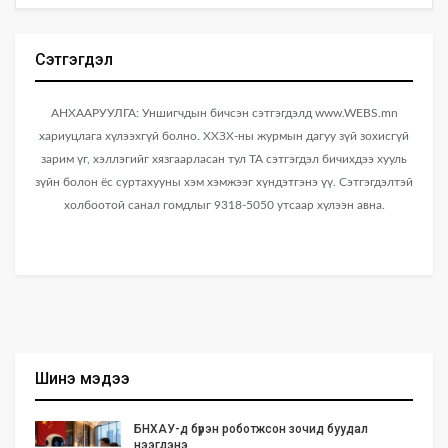
Сэтгэгдэл
АНХААРУУЛГА: Уншигчдын бичсэн сэтгэгдэлд www.WEBS.mn
хариуцлага хүлээхгүй болно. ХХЗХ-ны журмын дагуу зүй зохисгүй
зарим үг, хэллэгийг хязгаарласан тул ТА сэтгэгдэл бичихдээ хууль
зүйн болон ёс суртахууны хэм хэмжээг хүндэтгэнэ үү. Сэтгэгдэлтэй
холбоотой санал гомдлыг 9318-5050 утсаар хүлээн авна.
Шинэ мэдээ
БНХАУ-д бүрэн роботжсон зочид буудал
нээгдэнэ