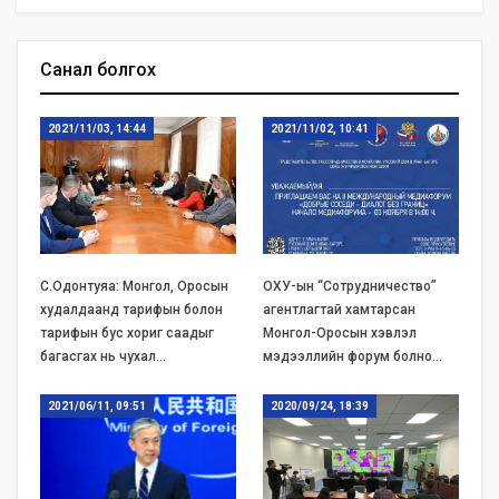
Санал болгох
2021/11/03, 14:44
2021/11/02, 10:41
С.Одонтуяа: Монгол, Оросын
ОХУ-ын “Сотрудничество”
худалдаанд тарифын болон
агентлагтай хамтарсан
тарифын бус хориг саадыг
Монгол-Оросын хэвлэл
багасгах нь чухал…
мэдээллийн форум болно…
2021/06/11, 09:51
2020/09/24, 18:39