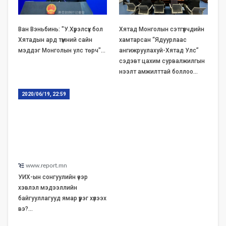
Ван Вэньбинь: "У.Хүрэлсүх бол
Хятад Монголын сэтгүүлчдийн
Хятадын ард түмний сайн
хамтарсан “Ядуурлаас
мэддэг Монголын улс төрч"…
ангижруулахуй-Хятад Улс”
сэдэвт цахим сурвалжилгын
нээлт амжилттай боллоо…
2020/06/19, 22:59
www.report.mn
УИХ-ын сонгуулийн үеэр
хэвлэл мэдээллийн
байгууллагууд ямар үүрэг хүлээх
вэ?…