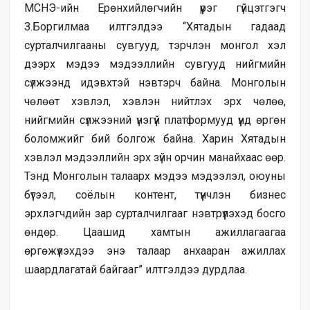
МСНЭ-ийн Ерөнхийлөгчийн үүрэг гүйцэтгэгч
З.Боргилмаа илтгэлдээ “Хятадын гадаад
сурталчилгааны сувгууд, тэрчлэн монгол хэл
дээрх мэдээ мэдээллийн сувгууд нийгмийн
сүлжээнд идэвхтэй нэвтэрч байна. Монголын
чөлөөт хэвлэл, хэвлэн нийтлэх эрх чөлөө,
нийгмийн сүлжээний үнэгүй платформууд үүнд өргөн
боломжийг бий болгож байна. Харин Хятадын
хэвлэл мэдээллийн эрх зүйн орчин манайхаас өөр.
Тэнд Монголын талаарх мэдээ мэдээлэл, оюуны
бүтээл, соёлын контент, түүнчлэн бизнес
эрхлэгчдийн зар сурталчилгааг нэвтрүүлэхэд босго
өндөр. Цаашид хамтын ажиллагаагаа
өргөжүүлэхдээ энэ талаар анхааран ажиллах
шаардлагатай байгааг” илтгэлдээ дурдлаа.