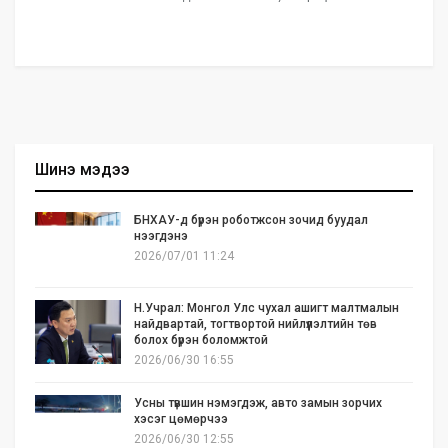
Шинэ мэдээ
БНХАУ-д бүрэн роботжсон зочид буудал
нээгдэнэ
2026/07/01 11:24
Н.Учрал: Монгол Улс чухал ашигт малтмалын
найдвартай, тогтвортой нийлүүлэлтийн төв
болох бүрэн боломжтой
2026/06/30 16:55
Усны түвшин нэмэгдэж, авто замын зорчих
хэсэг цөмөрчээ
2026/06/30 12:55