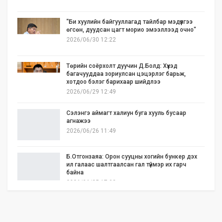
"Би хуулийн байгууллагад тайлбар мэдүүлгээ
өгсөн, дуудсан цагт морио эмээллээд очно"
2026/06/30 12:22
Төрийн соёрхолт дуучин Д.Болд: Хүүхэд
багачууддаа зориулсан цэцэрлэг барьж,
хотдоо бэлэг барихаар шийдлээ
2026/06/29 12:49
Сэлэнгэ аймагт халиун буга хууль бусаар
агнажээ
2026/06/26 11:49
Б.Отгонзаяа: Орон сууцны хогийн бункер дэх
ил галаас шалтгаалсан гал түймэр их гарч
байна
2026/06/25 17:02
Бид илүү нээлттэй, үр ашигтай, ногоон Өвөр
Монголыг харлаа
2026/06/25 12:44