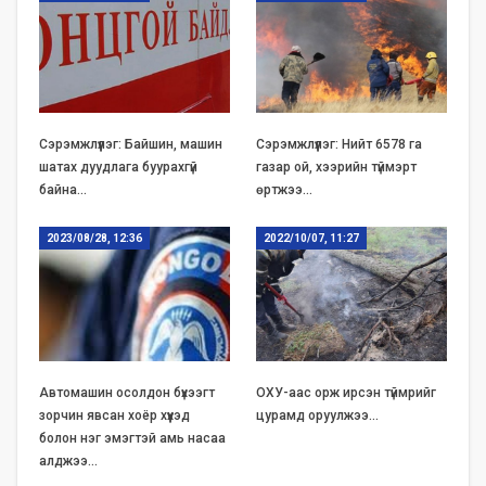
Сэрэмжлүүлэг: Байшин, машин
Сэрэмжлүүлэг: Нийт 6578 га
шатах дуудлага буурахгүй
газар ой, хээрийн түймэрт
байна…
өртжээ…
2023/08/28, 12:36
2022/10/07, 11:27
Автомашин осолдон бүхээгт
ОХУ-аас орж ирсэн түймрийг
зорчин явсан хоёр хүүхэд
цурамд оруулжээ…
болон нэг эмэгтэй амь насаа
алджээ…