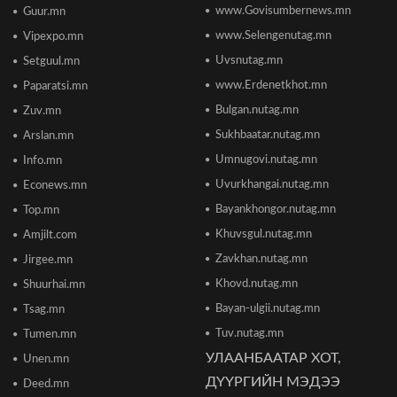
2026/06/18 11:27
www.Govisumbernews.mn
Guur.mn
www.Selengenutag.mn
Vipexpo.mn
Элсэлтийн Шалгалт зохион байгуулах
Uvsnutag.mn
Setguul.mn
ТӨВҮҮДИЙН БАЙРШИЛ
2026/06/17 12:20
www.Erdenetkhot.mn
Paparatsi.mn
Bulgan.nutag.mn
Zuv.mn
Отгонтэнгэр хайрханы тахилгад оролцохоор
Sukhbaatar.nutag.mn
Arslan.mn
ирж буй иргэдийн анхааралд
2026/06/16 15:28
Umnugovi.nutag.mn
Info.mn
Uvurkhangai.nutag.mn
Econews.mn
Парламент хар тамхины хэргийн ялын
Bayankhongor.nutag.mn
Top.mn
бодлогыг чангатгах хуулийг хэлэлцэж эхлэв
Khuvsgul.nutag.mn
Amjilt.com
2026/06/16 15:49
Zavkhan.nutag.mn
Jirgee.mn
Khovd.nutag.mn
Ши Жиньпин Монголд айлчилна
Shuurhai.mn
2026/06/16 13:54
Bayan-ulgii.nutag.mn
Tsag.mn
Tuv.nutag.mn
Tumen.mn
УЛААНБААТАР ХОТ,
Unen.mn
"The MongolZ" баг IEM Cologne Major-2026
тэмцээнийг гуравдугаар шатнаас өндөрлүүллээ
ДҮҮРГИЙН МЭДЭЭ
Deed.mn
2026/06/16 12:43