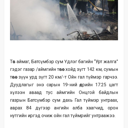
Төв аймаг, Батсүмбэр сум Үдлэг багийн “Урт жалга”
гэдэг газар /аймгийн төвөөс хойд зүгт 142 км, сумын
төвөөс зүүн урд зүгт 20 км/-т Ойн гал түймэр гарчээ.
Дуудлагыг энэ сарын 19-ний өдрийн 17:25 цагт
хүлээн аваад тус аймгийн Онцгой байдлын
газрын Батсүмбэр сум дахь Гал түймэр унтраах,
аврах 84 дүгээр ангийн алба хаагчид, орон
нутгийн иргэд очиж ойн гал түймрийг унтраажээ.