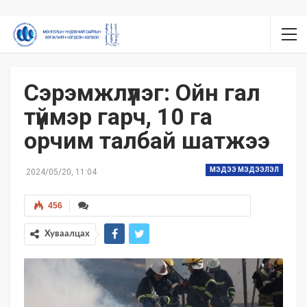
Сэрэмжлүүлэг: Ойн гал
түймэр гарч, 10 га
орчим талбай шатжээ
МЭДЭЭ МЭДЭЭЛЭЛ
2024/05/20, 11:04
456
Хуваалцах