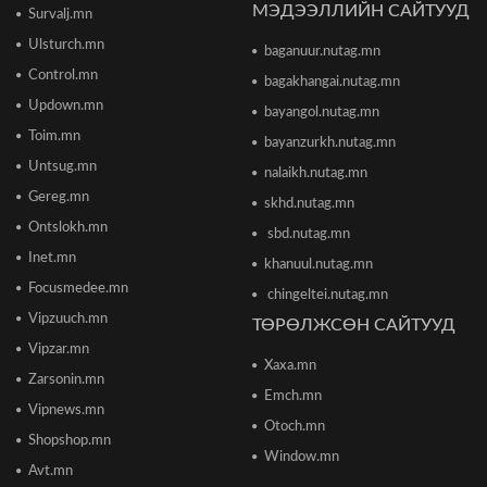
МЭДЭЭЛЛИЙН САЙТУУД
Survalj.mn
Ulsturch.mn
baganuur.nutag.mn
ТЦА: Согтуугаар автомашин жолоодож долоон
тээврийн хэрэгсэл мөргөсөн этгээдийг
Control.mn
bagakhangai.nutag.mn
саатуулсан
Updown.mn
2026/06/16 12:47
bayangol.nutag.mn
Toim.mn
bayanzurkh.nutag.mn
Дэлхийн банк 2026 оны дэлхийн эдийн засгийн
Untsug.mn
nalaikh.nutag.mn
өсөлтийн төсөөллөө бууруулжээ
2026/06/12 18:05
Gereg.mn
skhd.nutag.mn
Ontslokh.mn
sbd.nutag.mn
Европын Төв банк 2023 оноос хойш анх удаа
Inet.mn
khanuul.nutag.mn
бодлогын хүүгээ өсгөжээ
Focusmedee.mn
2026/06/12 15:05
chingeltei.nutag.mn
Vipzuuch.mn
ТӨРӨЛЖСӨН САЙТУУД
Vipzar.mn
Богдхан ууланд хортон шавж устгалын бодис
Xaxa.mn
цацаж байгаа тул 10-14 хоног ойд чөлөөт
Zarsonin.mn
цагаа өнгөрөөхгүй байхыг зөвлөв
Emch.mn
2026/06/10 12:09
Vipnews.mn
Otoch.mn
Shopshop.mn
Улаанбаатар хотын инженер хангамжийн
Window.mn
ажлуудын нөхөн сэргээлт, аюулгүй байдлыг
Avt.mn