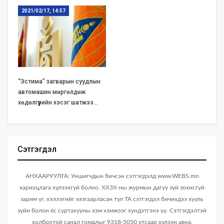
2021/02/17, 14:57
“Эстима” загварын суудлын
автомашин мөргөлдөж
хөдөлгүүрийн хэсэг шатжээ…
Сэтгэгдэл
АНХААРУУЛГА: Уншигчдын бичсэн сэтгэгдэлд www.WEBS.mn
хариуцлага хүлээхгүй болно. ХХЗХ-ны журмын дагуу зүй зохисгүй
зарим үг, хэллэгийг хязгаарласан тул ТА сэтгэгдэл бичихдээ хууль
зүйн болон ёс суртахууны хэм хэмжээг хүндэтгэнэ үү. Сэтгэгдэлтэй
холбоотой санал гомдлыг 9318-5050 утсаар хүлээн авна.