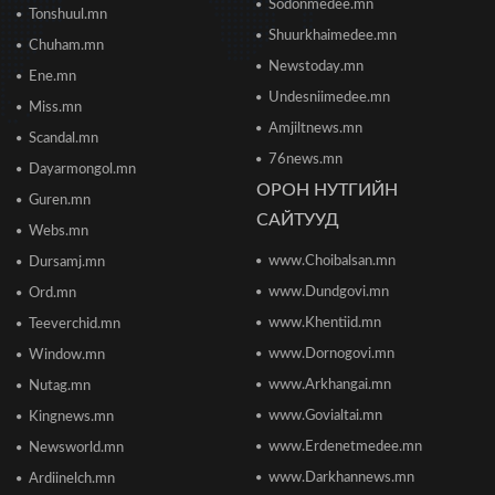
Sodonmedee.mn
2026/06/20 11:04
Tonshuul.mn
Shuurkhaimedee.mn
Chuham.mn
Б.Даваадалай: Уурхайн менежментээс
Newstoday.mn
Ene.mn
баялгийн удирдлагад шилжиж байна
Undesniimedee.mn
2026/06/19 15:32
Miss.mn
Amjiltnews.mn
Scandal.mn
76news.mn
Сонсголгүй төрийн СОНСГОЛ-2
Dayarmongol.mn
2026/06/19 10:17
ОРОН НУТГИЙН
Guren.mn
САЙТУУД
Webs.mn
www.Choibalsan.mn
Сонсголгүй төрийн СОНСГОЛ-2
Dursamj.mn
2026/06/19 10:08
www.Dundgovi.mn
Ord.mn
www.Khentiid.mn
Teeverchid.mn
www.Dornogovi.mn
Window.mn
Монгол Улсын дэлхийд өрсөлдөх чадвар 75
улсаас 67-рт бичигджээ
www.Arkhangai.mn
Nutag.mn
2026/06/18 17:53
www.Govialtai.mn
Kingnews.mn
www.Erdenetmedee.mn
Newsworld.mn
Пакистаны мэдэгдлийн дараа газрын тосны үнэ
буурлаа
www.Darkhannews.mn
Ardiinelch.mn