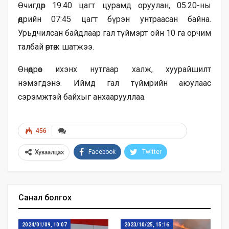
Өчигдөр 19:40 цагт цурамд оруулан, 05.20-ны
өдрийн 07:45 цагт бүрэн унтраасан байна.
Урьдчилсан байдлаар гал түймэрт ойн 10 га орчим
талбай өртөж шатжээ.
Өнөөдрөөс ихэнх нутгаар халж, хуурайшилт
нэмэгдэнэ. Иймд гал түймрийн аюулаас
сэрэмжтэй байхыг анхаарууллаа.
456
Facebook
Twitter
Хуваалцах
Санал болгох
2024/01/09, 10:07
2023/10/25, 15:16