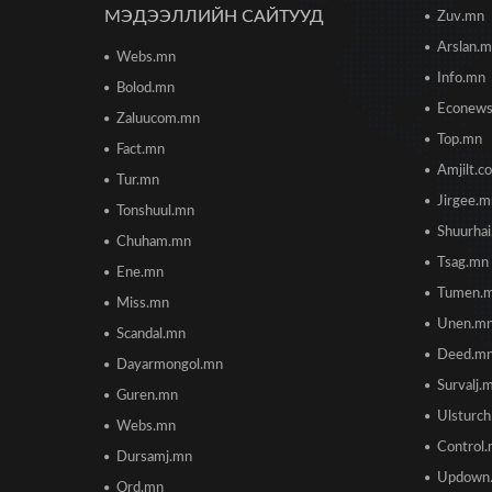
МЭДЭЭЛЛИЙН САЙТУУД
Zuv.mn
Arslan.
Webs.mn
Info.mn
Bolod.mn
Econew
Zaluucom.mn
Top.mn
Fact.mn
Amjilt.c
Tur.mn
Jirgee.
Tonshuul.mn
Shuurha
Chuham.mn
Tsag.mn
Ene.mn
Tumen.
Miss.mn
Unen.m
Scandal.mn
Deed.m
Dayarmongol.mn
Survalj.
Guren.mn
Ulsturc
Webs.mn
Control
Dursamj.mn
Updown
Ord.mn