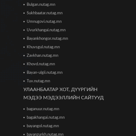
Bulgan.nutag.mn
Sukhbaatar.nutag.mn
Сонсголгүй төрийн СОНСГОЛ-2
Umnugovi.nutag.mn
2026/06/19 10:08
Uvurkhangai.nutag.mn
Bayankhongor.nutag.mn
Монгол Улсын дэлхийд
Khuvsgul.nutag.mn
өрсөлдөх чадвар 75 улсаас 67-
рт бичигджээ
Zavkhan.nutag.mn
2026/06/18 17:53
Khovd.nutag.mn
Bayan-ulgii.nutag.mn
Пакистаны мэдэгдлийн дараа
газрын тосны үнэ буурлаа
Tuv.nutag.mn
2026/06/18 11:27
УЛААНБААТАР ХОТ, ДҮҮРГИЙН
МЭДЭЭ МЭДЭЭЛЛИЙН САЙТУУД
Элсэлтийн Шалгалт зохион
байгуулах ТӨВҮҮДИЙН
baganuur.nutag.mn
БАЙРШИЛ
2026/06/17 12:20
bagakhangai.nutag.mn
bayangol.nutag.mn
Отгонтэнгэр хайрханы тахилгад
оролцохоор ирж буй иргэдийн
bayanzurkh.nutag.mn