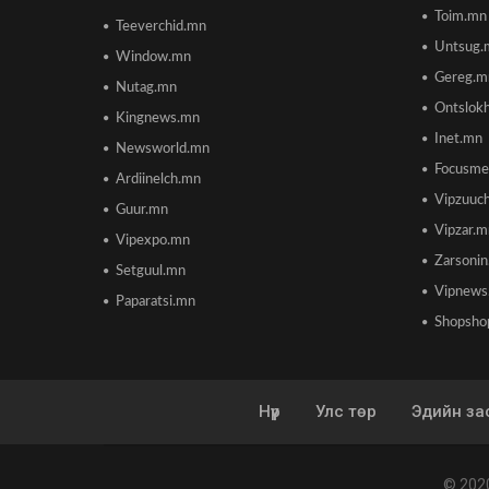
Toim.mn
Teeverchid.mn
Untsug.
Window.mn
Gereg.m
Nutag.mn
Ontslok
Kingnews.mn
Inet.mn
Newsworld.mn
Focusme
Ardiinelch.mn
Vipzuuc
Guur.mn
Vipzar.
Vipexpo.mn
Zarsoni
Setguul.mn
Vipnews
Paparatsi.mn
Shopsho
Нүүр
Улс төр
Эдийн за
© 202