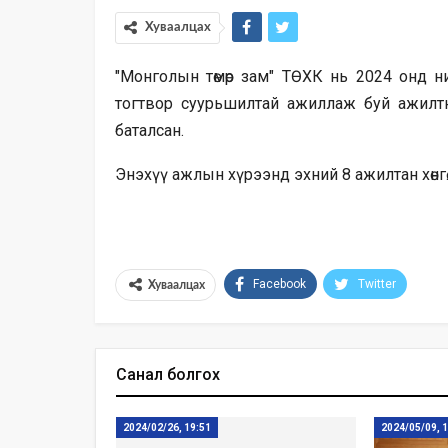
Хуваалцах
"Монголын төмөр зам" ТӨХК нь 2024 онд н
тогтвор суурьшилтай ажиллаж буй ажилт
баталсан.
Энэхүү ажлын хүрээнд эхний 8 ажилтан хөнгөл
Facebook
Twitter
Хуваалцах
Санал болгох
2024/02/26, 19:51
2024/05/09, 