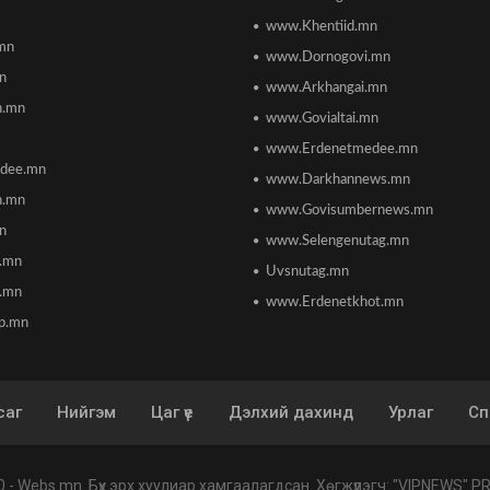
www.Khentiid.mn
mn
www.Dornogovi.mn
n
www.Arkhangai.mn
h.mn
www.Govialtai.mn
www.Erdenetmedee.mn
dee.mn
www.Darkhannews.mn
h.mn
www.Govisumbernews.mn
mn
www.Selengenutag.mn
n.mn
Uvsnutag.mn
.mn
www.Erdenetkhot.mn
p.mn
саг
Нийгэм
Цаг үе
Дэлхий дахинд
Урлаг
Сп
0 -
Webs.mn
. Бүх эрх хуулиар хамгаалагдсан.
Хөгжүүлэгч:
"VIPNEWS" PR