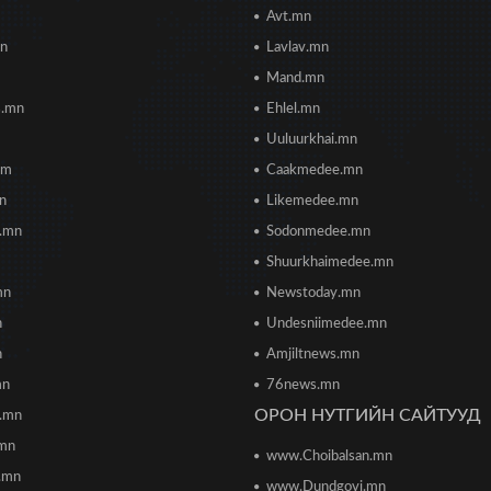
Avt.mn
mn
Lavlav.mn
Mand.mn
s.mn
Ehlel.mn
Uuluurkhai.mn
om
Caakmedee.mn
mn
Likemedee.mn
i.mn
Sodonmedee.mn
Shuurkhaimedee.mn
mn
Newstoday.mn
n
Undesniimedee.mn
n
Amjiltnews.mn
mn
76news.mn
ОРОН НУТГИЙН САЙТУУД
h.mn
.mn
www.Choibalsan.mn
.mn
www.Dundgovi.mn