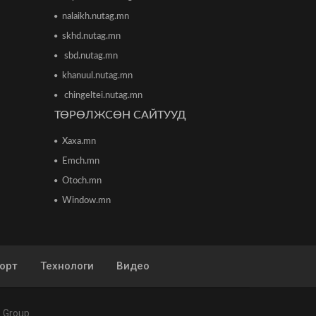
анхааралд
nalaikh.nutag.mn
2026/06/16 15:28
skhd.nutag.mn
Парламент хар тамхины
sbd.nutag.mn
хэргийн ялын бодлогыг
чангатгах хуулийг хэлэлцэж
khanuul.nutag.mn
эхлэв
chingeltei.nutag.mn
2026/06/16 15:49
ТӨРӨЛЖСӨН САЙТУУД
Ши Жиньпин Монголд айлчилна
Xaxa.mn
2026/06/16 13:54
Emch.mn
Otoch.mn
"The MongolZ" баг IEM Cologne
Window.mn
Major-2026 тэмцээнийг
гуравдугаар шатнаас
өндөрлүүллээ
2026/06/16 12:43
орт
Технологи
Видео
ТЦА: Согтуугаар автомашин
жолоодож долоон тээврийн
хэрэгсэл мөргөсөн этгээдийг
саатуулсан
 Group