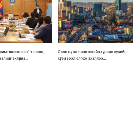
римтлалын сан"-г нээж,
Орон нутагт ипотекийн гурван хувийн
элийг эхлүүлнэ…
хүүтэй зээл олгож эхэллээ…