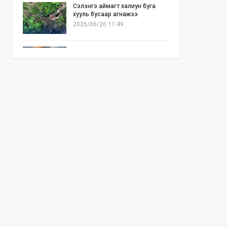
Сэлэнгэ аймагт халиун буга
хууль бусаар агнажээ
2026/06/26 11:49
Б.Отгонзаяа: Орон сууцны
хогийн бункер дэх ил галаас
шалтгаалсан гал түймэр их гарч
байна
2026/06/25 17:02
Бид илүү нээлттэй, үр ашигтай,
ногоон Өвөр Монголыг харлаа
2026/06/25 12:44
АНУ-ын Сенат Ираны эсрэг
цэргийн ажиллагааг зогсоохыг
шаардсан тогтоол батлав
2026/06/24 14:23
Долоодугаар сарын 10-19-ний
хооронд бүх нийтээр 10 хоног
АМАРНА
2026/06/24 13:40