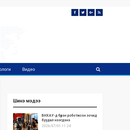
ологи
Видео
Шинэ мэдээ
БНХАУ-д бүрэн роботжсон зочид
буудал нээгдэнэ
2026/07/01 11:24