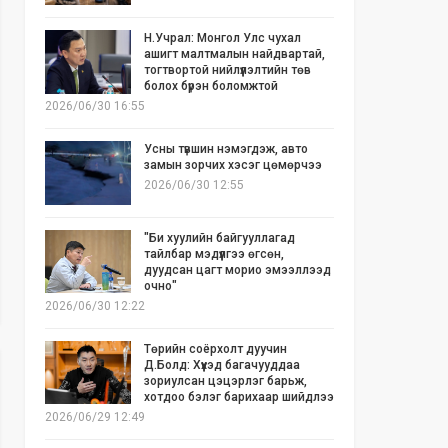
Н.Учрал: Монгол Улс чухал
ашигт малтмалын найдвартай,
тогтвортой нийлүүлэлтийн төв
болох бүрэн боломжтой
2026/06/30 16:55
Усны түвшин нэмэгдэж, авто
замын зорчих хэсэг цөмөрчээ
2026/06/30 12:55
"Би хуулийн байгууллагад
тайлбар мэдүүлгээ өгсөн,
дуудсан цагт морио эмээллээд
очно"
2026/06/30 12:22
Төрийн соёрхолт дуучин
Д.Болд: Хүүхэд багачууддаа
зориулсан цэцэрлэг барьж,
хотдоо бэлэг барихаар шийдлээ
2026/06/29 12:49