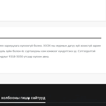
 хариуцлага хүлээхгүй болно. ХХЗХ-ны журмын дагуу зүй зохисгүй зарим
хууль зүйн болон ёс суртахууны хэм хэмжээг хүндэтгэнэ үү. Сэтгэгдэлтэй
мдлыг 9318-5050 утсаар хүлээн авна.
холбооны гишүүн сайтууд