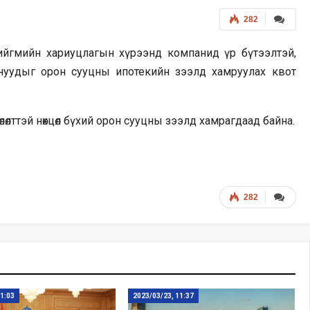
282
ийгмийн хариуцлагын хүрээнд компанид үр бүтээлтэй,
нуудыг орон сууцны ипотекийн зээлд хамруулах квот
өлттэй нөхцөл бүхий орон сууцны зээлд хамрагдаад байна.
282
11:03
2023/03/23, 11:37