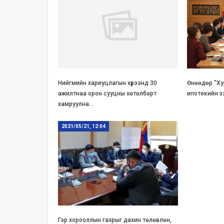
Нийгмийн хариуцлагын хүрээнд 30
Өнөөдөр "Ху
ажилтнаа орон сууцны хөтөлбөрт
ипотекийн зэ
хамруулна…
2021/05/21, 12:04
Гэр хорооллын газрыг дахин төлөвлөн,