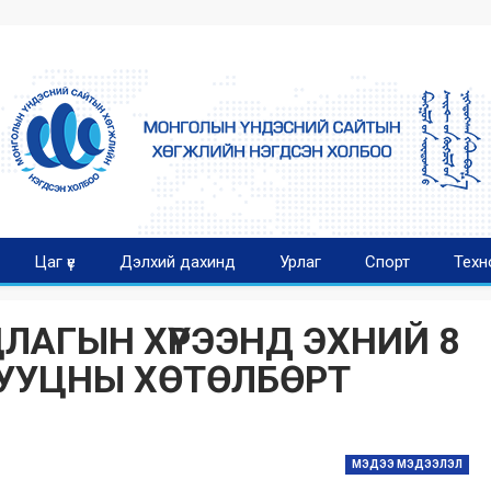
Цаг үе
Дэлхий дахинд
Урлаг
Спорт
Техн
ЛАГЫН ХҮРЭЭНД ЭХНИЙ 8
УУЦНЫ ХӨТӨЛБӨРТ
МЭДЭЭ МЭДЭЭЛЭЛ