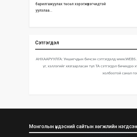
барилгажуулах төсөл хэрэгжүүлэгчидтэй
уулзлаа…
Сэтгэгдэл
АНХААРУУЛГА: Уншигчдын бичсэн сэтгэгдэлд www.WEBS.mn
үг, хэллэгийг хязгаарласан тул ТА сэтгэгдэл бичихдээ 
холбоотой санал го
Монголын үндэсний сайтын хөгжлийн нэгдсэн 