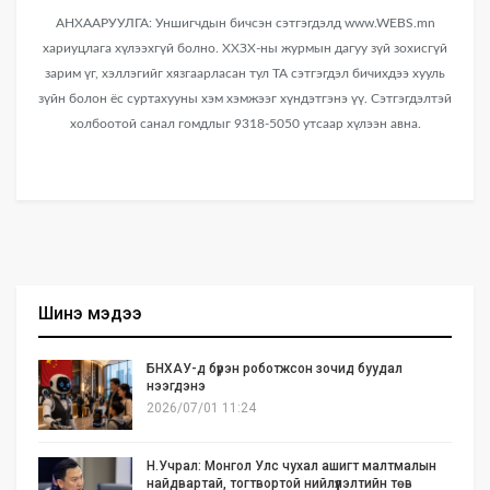
АНХААРУУЛГА: Уншигчдын бичсэн сэтгэгдэлд www.WEBS.mn
хариуцлага хүлээхгүй болно. ХХЗХ-ны журмын дагуу зүй зохисгүй
зарим үг, хэллэгийг хязгаарласан тул ТА сэтгэгдэл бичихдээ хууль
зүйн болон ёс суртахууны хэм хэмжээг хүндэтгэнэ үү. Сэтгэгдэлтэй
холбоотой санал гомдлыг 9318-5050 утсаар хүлээн авна.
Шинэ мэдээ
БНХАУ-д бүрэн роботжсон зочид буудал
нээгдэнэ
2026/07/01 11:24
Н.Учрал: Монгол Улс чухал ашигт малтмалын
найдвартай, тогтвортой нийлүүлэлтийн төв