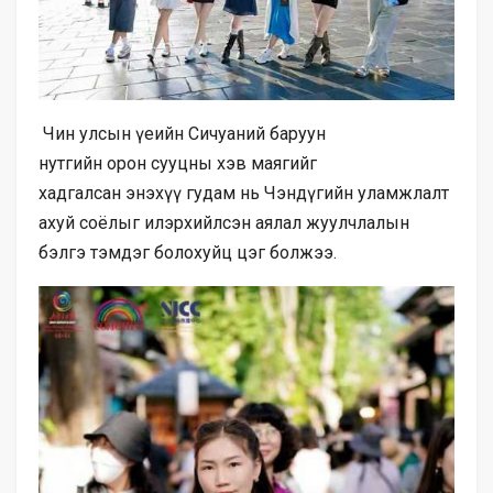
Чин улсын үеийн Сичуаний баруун
нутгийн орон сууцны хэв маягийг
хадгалсан энэхүү гудам нь Чэндүгийн уламжлалт
ахуй соёлыг илэрхийлсэн аялал жуулчлалын
бэлгэ тэмдэг болохуйц цэг болжээ.