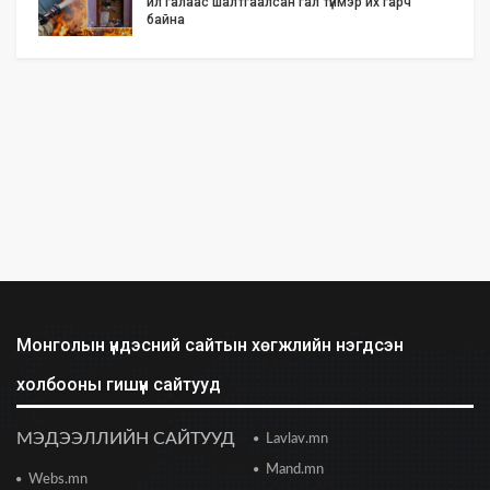
ил галаас шалтгаалсан гал түймэр их гарч
байна
2026/06/25 17:02
Бид илүү нээлттэй, үр ашигтай, ногоон Өвөр
Монголыг харлаа
2026/06/25 12:44
АНУ-ын Сенат Ираны эсрэг цэргийн
ажиллагааг зогсоохыг шаардсан тогтоол
батлав
2026/06/24 14:23
Долоодугаар сарын 10-19-ний хооронд бүх
нийтээр 10 хоног АМАРНА
2026/06/24 13:40
Монголын үндэсний сайтын хөгжлийн нэгдсэн
холбооны гишүүн сайтууд
2028 оны сонгуульд Т.Баярхүү хүч үзэхээ мэдэгдэв
2026/06/23 18:47
МЭДЭЭЛЛИЙН САЙТУУД
Lavlav.mn
Mand.mn
Webs.mn
Цонжин зах: Монголын хамгийн урт