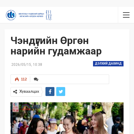
Чэндүгийн Өргөн
нарийн гудамжаар
ДЭЛХИЙ ДАХИНД
2026/05/15, 10:38
112
Хуваалцах