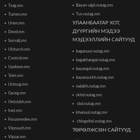
2026/06/16 13:54
Bayan-ulgii.nutag.mn
Tsag.mn
Tuv.nutag.mn
Tumen.mn
УЛААНБААТАР ХОТ,
Unen.mn
"The MongolZ" баг IEM Cologne Major-2026
тэмцээнийг гуравдугаар шатнаас өндөрлүүллээ
ДҮҮРГИЙН МЭДЭЭ
Deed.mn
2026/06/16 12:43
МЭДЭЭЛЛИЙН САЙТУУД
Survalj.mn
Ulsturch.mn
baganuur.nutag.mn
ТЦА: Согтуугаар автомашин жолоодож долоон
тээврийн хэрэгсэл мөргөсөн этгээдийг
Control.mn
bagakhangai.nutag.mn
саатуулсан
Updown.mn
2026/06/16 12:47
bayangol.nutag.mn
Toim.mn
bayanzurkh.nutag.mn
Дэлхийн банк 2026 оны дэлхийн эдийн засгийн
Untsug.mn
nalaikh.nutag.mn
өсөлтийн төсөөллөө бууруулжээ
2026/06/12 18:05
Gereg.mn
skhd.nutag.mn
Ontslokh.mn
sbd.nutag.mn
Европын Төв банк 2023 оноос хойш анх удаа
Inet.mn
khanuul.nutag.mn
бодлогын хүүгээ өсгөжээ
Focusmedee.mn
2026/06/12 15:05
chingeltei.nutag.mn
Vipzuuch.mn
ТӨРӨЛЖСӨН САЙТУУД
Vipzar.mn
Богдхан ууланд хортон шавж устгалын бодис