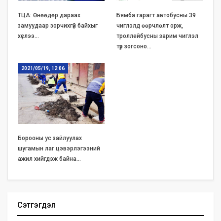
ТЦА: Өнөөдөр дараах
Бямба гарагт автобусны 39
замуудаар зорчихгүй байхыг
чиглэлд өөрчлөлт орж,
хүслээ…
троллейбусны зарим чиглэл
түр зогсоно…
2021/05/19, 12:06
Борооны ус зайлуулах
шугамын лаг цэвэрлэгээний
ажил хийгдэж байна…
Сэтгэгдэл