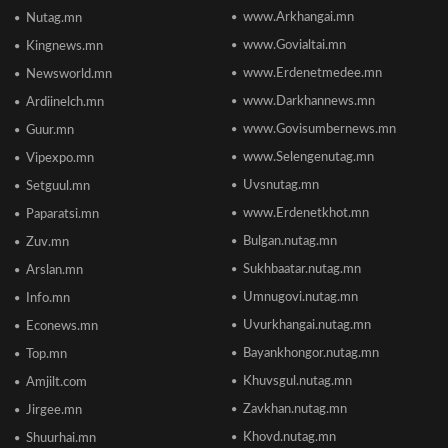
улсаас 67-рт бичигджээ
www.Arkhangai.mn
Nutag.mn
2026/06/18 17:53
www.Govialtai.mn
Kingnews.mn
www.Erdenetmedee.mn
Newsworld.mn
Пакистаны мэдэгдлийн дараа газрын тосны үнэ
буурлаа
www.Darkhannews.mn
Ardiinelch.mn
2026/06/18 11:27
www.Govisumbernews.mn
Guur.mn
www.Selengenutag.mn
Vipexpo.mn
Элсэлтийн Шалгалт зохион байгуулах
Uvsnutag.mn
Setguul.mn
ТӨВҮҮДИЙН БАЙРШИЛ
2026/06/17 12:20
www.Erdenetkhot.mn
Paparatsi.mn
Bulgan.nutag.mn
Zuv.mn
Отгонтэнгэр хайрханы тахилгад оролцохоор
Sukhbaatar.nutag.mn
Arslan.mn
ирж буй иргэдийн анхааралд
2026/06/16 15:28
Umnugovi.nutag.mn
Info.mn
Uvurkhangai.nutag.mn
Econews.mn
Парламент хар тамхины хэргийн ялын
Bayankhongor.nutag.mn
Top.mn
бодлогыг чангатгах хуулийг хэлэлцэж эхлэв
Khuvsgul.nutag.mn
Amjilt.com
2026/06/16 15:49
Zavkhan.nutag.mn
Jirgee.mn
Khovd.nutag.mn
Ши Жиньпин Монголд айлчилна
Shuurhai.mn