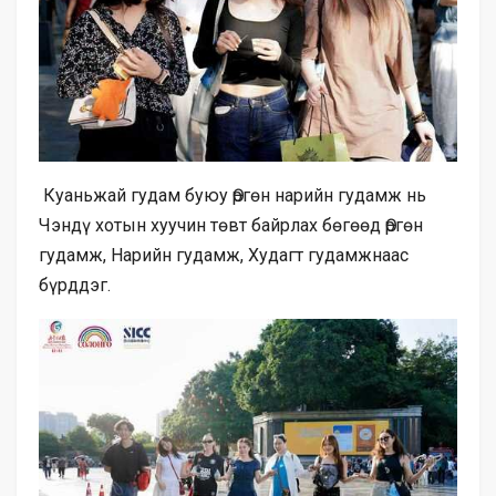
Куаньжай гудам буюу Өргөн нарийн гудамж нь
Чэндү хотын хуучин төвт байрлах бөгөөд Өргөн
гудамж, Нарийн гудамж, Худагт гудамжнаас
бүрддэг.