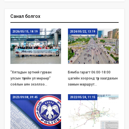
Санал болгох
2026/05/15, 18:19
2024/05/22, 13:19
“Хятадын эртний гурван
Бямба гарагт 06:00-18:00
улсын түүхийн ул мөрөөр”
цагийн хооронд түр хаагдахын
соёлын аян эхэллээ…
замын маршрут…
2023/09/08, 09:45
2022/05/24, 11:15