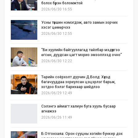
болох бүрэн боломжтой
2026/06/30 16:55
Усны түвшин нэмэгдэж, авто замын зорчих
хэсэг цөмөрчээ
2026/06/30 12:55
"Би хуулийн байгууллагад тайлбар мэдүүлгээ
өгсөн, дуудсан цагт морио эмээллээд очно"
2026/06/30 12:22
Төрийн соёрхолт дуучин Д.Болд: Хүүхэд
багачууддаа зориулсан цэцэрлэг барьж,
хотдоо бэлэг барихаар шийдлээ
2026/06/29 12:49
Сэлэнгэ аймагт халиун буга хууль бусаар
агнажээ
2026/06/26 11:49
Б.Отгонзаяа: Орон сууцны хогийн бункер дэх