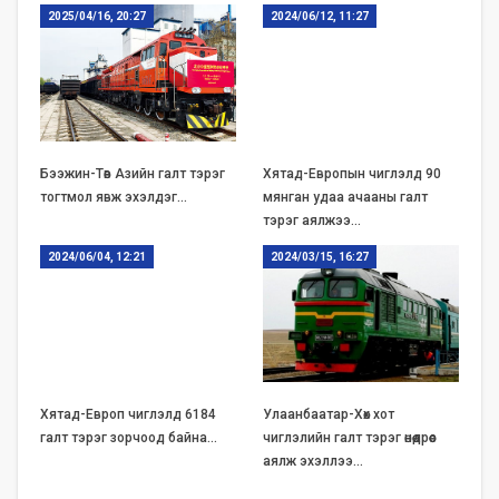
2025/04/16, 20:27
2024/06/12, 11:27
Бээжин-Төв Азийн галт тэрэг
Хятад-Европын чиглэлд 90
тогтмол явж эхэлдэг…
мянган удаа ачааны галт
тэрэг аялжээ…
2024/06/04, 12:21
2024/03/15, 16:27
Хятад-Европ чиглэлд 6184
Улаанбаатар-Хөх хот
галт тэрэг зорчоод байна…
чиглэлийн галт тэрэг өнөөдрөөс
аялж эхэллээ…