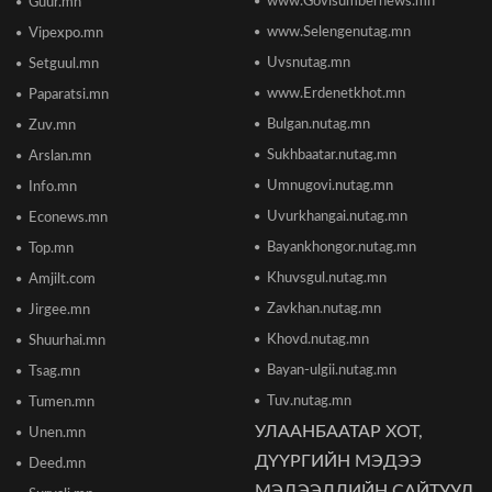
www.Govisumbernews.mn
Guur.mn
www.Selengenutag.mn
Vipexpo.mn
Элсэлтийн Шалгалт зохион байгуулах
Uvsnutag.mn
Setguul.mn
ТӨВҮҮДИЙН БАЙРШИЛ
2026/06/17 12:20
www.Erdenetkhot.mn
Paparatsi.mn
Bulgan.nutag.mn
Zuv.mn
Отгонтэнгэр хайрханы тахилгад оролцохоор
Sukhbaatar.nutag.mn
Arslan.mn
ирж буй иргэдийн анхааралд
2026/06/16 15:28
Umnugovi.nutag.mn
Info.mn
Uvurkhangai.nutag.mn
Econews.mn
Парламент хар тамхины хэргийн ялын
Bayankhongor.nutag.mn
Top.mn
бодлогыг чангатгах хуулийг хэлэлцэж эхлэв
Khuvsgul.nutag.mn
Amjilt.com
2026/06/16 15:49
Zavkhan.nutag.mn
Jirgee.mn
Khovd.nutag.mn
Ши Жиньпин Монголд айлчилна
Shuurhai.mn
2026/06/16 13:54
Bayan-ulgii.nutag.mn
Tsag.mn
Tuv.nutag.mn
Tumen.mn
УЛААНБААТАР ХОТ,
Unen.mn
"The MongolZ" баг IEM Cologne Major-2026
тэмцээнийг гуравдугаар шатнаас өндөрлүүллээ
ДҮҮРГИЙН МЭДЭЭ
Deed.mn
2026/06/16 12:43
МЭДЭЭЛЛИЙН САЙТУУД