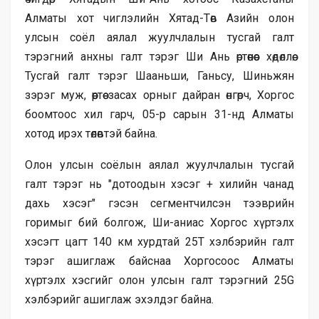
Алматы хот чиглэлийн Хятад-Төв Азийн олон
улсын соёл аялал жуулчлалын тусгай галт
тэрэгний анхны галт тэрэг Ши Ань өртөөнөөс хөдөллөө.
Тусгай галт тэрэг Шааньши, Ганьсу, Шиньжян
зэрэг муж, өөртөө засах орныг дайран өнгөрч, Хоргос
боомтоос хил гарч, 05-р сарын 31-нд Алматы
хотод ирэх төлөвтэй байна.
Олон улсын соёлын аялал жуулчлалын тусгай
галт тэрэг нь "дотоодын хэсэг + хилийн чанад
дахь хэсэг" гэсэн сегментчилсэн тээврийн
горимыг бий болгож, Ши-аниас Хоргос хүртэлх
хэсэгт цагт 140 км хурдтай 25Т хэлбэрийн галт
тэрэг ашиглаж байснаа Хоргосоос Алматы
хүртэлх хэсгийг олон улсын галт тэрэгний 25G
хэлбэрийг ашиглаж эхэлдэг байна.