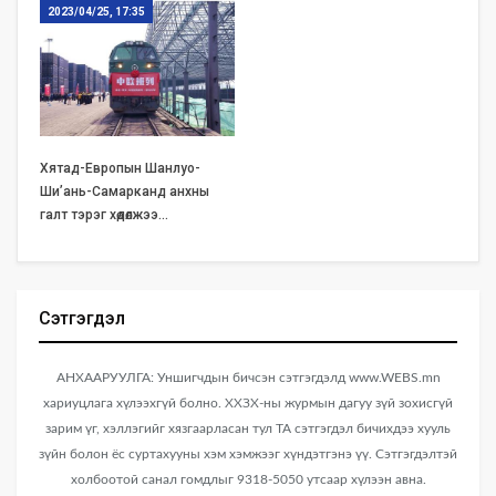
2023/04/25, 17:35
Хятад-Европын Шанлуо-
Ши’ань-Самарканд анхны
галт тэрэг хөдөлжээ…
Сэтгэгдэл
АНХААРУУЛГА: Уншигчдын бичсэн сэтгэгдэлд www.WEBS.mn
хариуцлага хүлээхгүй болно. ХХЗХ-ны журмын дагуу зүй зохисгүй
зарим үг, хэллэгийг хязгаарласан тул ТА сэтгэгдэл бичихдээ хууль
зүйн болон ёс суртахууны хэм хэмжээг хүндэтгэнэ үү. Сэтгэгдэлтэй
холбоотой санал гомдлыг 9318-5050 утсаар хүлээн авна.