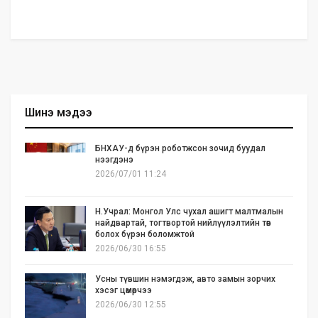
Шинэ мэдээ
БНХАУ-д бүрэн роботжсон зочид буудал
нээгдэнэ
2026/07/01 11:24
Н.Учрал: Монгол Улс чухал ашигт малтмалын
найдвартай, тогтвортой нийлүүлэлтийн төв
болох бүрэн боломжтой
2026/06/30 16:55
Усны түвшин нэмэгдэж, авто замын зорчих
хэсэг цөмөрчээ
2026/06/30 12:55