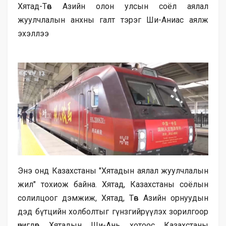
Хятад-Төв Азийн олон улсын соёл аялал
жуулчлалын анхны галт тэрэг Ши-Аниас аялж
эхэллээ
Энэ онд Казахстаны "Хятадын аялал жуулчлалын
жил" тохиож байна. Хятад, Казахстаны соёлын
солилцоог дэмжиж, Хятад, Төв Азийн орнуудын
дэд бүтцийн холболтыг гүнзгийрүүлэх зорилгоор
өчигдөр Хятадын Ши-Ань хотоос Казахстаны