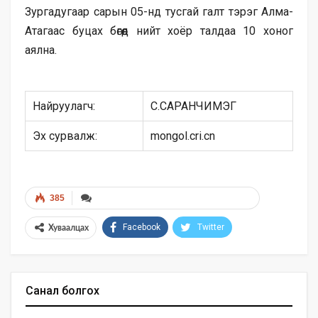
Зургадугаар сарын 05-нд тусгай галт тэрэг Алма-
Атагаас буцах бөгөөд нийт хоёр талдаа 10 хоног
аялна.
Найруулагч:
С.САРАНЧИМЭГ
Эх сурвалж:
mongol.cri.cn
385
Facebook
Twitter
Хуваалцах
Санал болгох