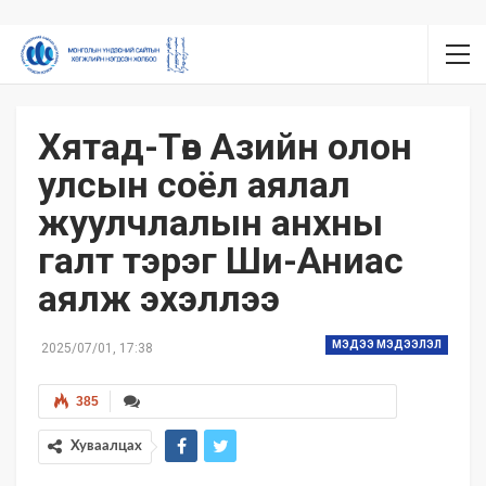
Хятад-Төв Азийн олон
улсын соёл аялал
жуулчлалын анхны
галт тэрэг Ши-Аниас
аялж эхэллээ
МЭДЭЭ МЭДЭЭЛЭЛ
2025/07/01, 17:38
385
Хуваалцах