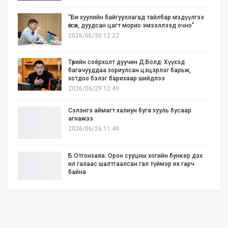
"Би хуулийн байгууллагад тайлбар мэдүүлгээ
өгсөн, дуудсан цагт морио эмээллээд очно"
2026/06/30 12:22
Төрийн соёрхолт дуучин Д.Болд: Хүүхэд
багачууддаа зориулсан цэцэрлэг барьж,
хотдоо бэлэг барихаар шийдлээ
2026/06/29 12:49
Сэлэнгэ аймагт халиун буга хууль бусаар
агнажээ
2026/06/26 11:49
Б.Отгонзаяа: Орон сууцны хогийн бункер дэх
ил галаас шалтгаалсан гал түймэр их гарч
байна
2026/06/25 17:02
Бид илүү нээлттэй, үр ашигтай, ногоон Өвөр
Монголыг харлаа
2026/06/25 12:44