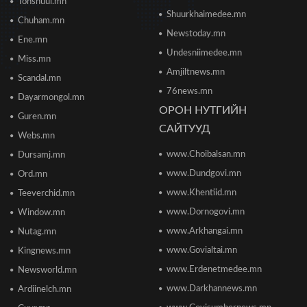
Tonshuul.mn
Shuurkhaimedee.mn
Chuham.mn
Б.Даваадалай: Уурхайн менежментээс
Newstoday.mn
Ene.mn
баялгийн удирдлагад шилжиж байна
Undesniimedee.mn
2026/06/19 15:32
Miss.mn
Amjiltnews.mn
Scandal.mn
76news.mn
Сонсголгүй төрийн СОНСГОЛ-2
Dayarmongol.mn
2026/06/19 10:17
ОРОН НУТГИЙН
Guren.mn
САЙТУУД
Webs.mn
www.Choibalsan.mn
Сонсголгүй төрийн СОНСГОЛ-2
Dursamj.mn
2026/06/19 10:08
www.Dundgovi.mn
Ord.mn
www.Khentiid.mn
Teeverchid.mn
www.Dornogovi.mn
Window.mn
Монгол Улсын дэлхийд өрсөлдөх чадвар 75
улсаас 67-рт бичигджээ
www.Arkhangai.mn
Nutag.mn
2026/06/18 17:53
www.Govialtai.mn
Kingnews.mn
www.Erdenetmedee.mn
Newsworld.mn
Пакистаны мэдэгдлийн дараа газрын тосны
үнэ буурлаа
www.Darkhannews.mn
Ardiinelch.mn
2026/06/18 11:27