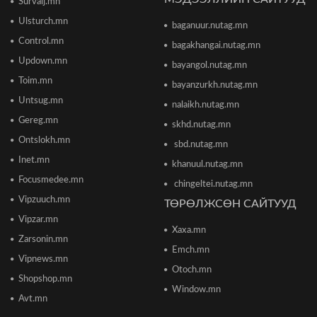
Survalj.mn
Ulsturch.mn
baganuur.nutag.mn
ТЦА: Согтуугаар автомашин жолоодож долоон
тээврийн хэрэгсэл мөргөсөн этгээдийг
Control.mn
bagakhangai.nutag.mn
саатуулсан
Updown.mn
2026/06/16 12:47
bayangol.nutag.mn
Toim.mn
bayanzurkh.nutag.mn
Дэлхийн банк 2026 оны дэлхийн эдийн засгийн
Untsug.mn
nalaikh.nutag.mn
өсөлтийн төсөөллөө бууруулжээ
2026/06/12 18:05
Gereg.mn
skhd.nutag.mn
Ontslokh.mn
sbd.nutag.mn
Европын Төв банк 2023 оноос хойш анх удаа
Inet.mn
khanuul.nutag.mn
бодлогын хүүгээ өсгөжээ
Focusmedee.mn
2026/06/12 15:05
chingeltei.nutag.mn
Vipzuuch.mn
ТӨРӨЛЖСӨН САЙТУУД
Vipzar.mn
Богдхан ууланд хортон шавж устгалын бодис
Xaxa.mn
цацаж байгаа тул 10-14 хоног ойд чөлөөт цагаа
Zarsonin.mn
өнгөрөөхгүй байхыг зөвлөв
Emch.mn
2026/06/10 12:09
Vipnews.mn
Otoch.mn
Shopshop.mn
Улаанбаатар хотын инженер хангамжийн
Window.mn
ажлуудын нөхөн сэргээлт, аюулгүй байдлыг
Avt.mn
бүрэн хангахыг үүрэг болголоо