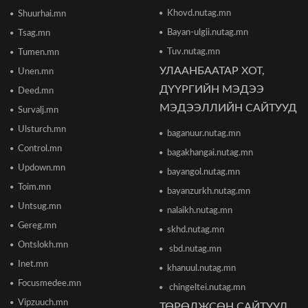
Khovd.nutag.mn
Ши Жиньпин Монголд айлчилна
Shuurhai.mn
2026/06/16 13:54
Bayan-ulgii.nutag.mn
Tsag.mn
Tuv.nutag.mn
Tumen.mn
УЛААНБААТАР ХОТ,
Unen.mn
"The MongolZ" баг IEM Cologne Major-2026
тэмцээнийг гуравдугаар шатнаас өндөрлүүллээ
ДҮҮРГИЙН МЭДЭЭ
Deed.mn
2026/06/16 12:43
МЭДЭЭЛЛИЙН САЙТУУД
Survalj.mn
Ulsturch.mn
baganuur.nutag.mn
ТЦА: Согтуугаар автомашин жолоодож долоон
тээврийн хэрэгсэл мөргөсөн этгээдийг
Control.mn
bagakhangai.nutag.mn
саатуулсан
Updown.mn
2026/06/16 12:47
bayangol.nutag.mn
Toim.mn
bayanzurkh.nutag.mn
Дэлхийн банк 2026 оны дэлхийн эдийн засгийн
Untsug.mn
nalaikh.nutag.mn
өсөлтийн төсөөллөө бууруулжээ
2026/06/12 18:05
Gereg.mn
skhd.nutag.mn
Ontslokh.mn
sbd.nutag.mn
Европын Төв банк 2023 оноос хойш анх удаа
Inet.mn
khanuul.nutag.mn
бодлогын хүүгээ өсгөжээ
Focusmedee.mn
2026/06/12 15:05
chingeltei.nutag.mn
Vipzuuch.mn
ТӨРӨЛЖСӨН САЙТУУД