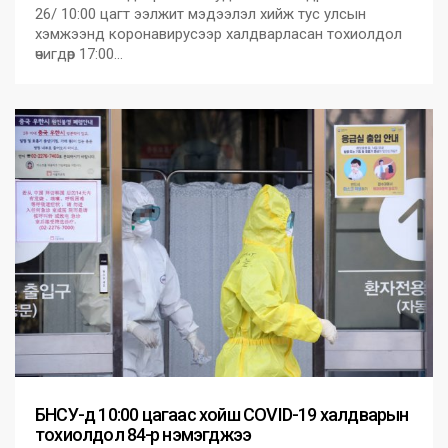
26/ 10:00 цагт ээлжит мэдээлэл хийж тус улсын
хэмжээнд коронавирусээр халдварласан тохиолдол
өчигдөр 17:00…
БНСУ-д 10:00 цагаас хойш COVID-19 халдварын
тохиолдол 84-өөр нэмэгджээ