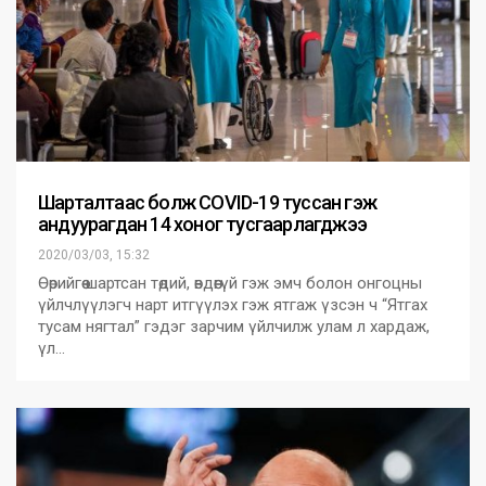
Шарталтаас болж COVID-19 туссан гэж
андуурагдан 14 хоног тусгаарлагджээ
2020/03/03, 15:32
Өөрийгөө шартсан төдий, өвдөөгүй гэж эмч болон онгоцны
үйлчлүүлэгч нарт итгүүлэх гэж ятгаж үзсэн ч “Ятгах
тусам нягтал” гэдэг зарчим үйлчилж улам л хардаж,
үл…