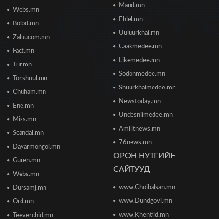
Mand.mn
Webs.mn
Цонжин зах: Монголын хамгийн урт
худалдааны төв худалдаа эрхлэгчдэд хаалгаа
Ehlel.mn
Bolod.mn
нээж байна
Uuluurkhai.mn
2026/06/23 13:05
Zaluucom.mn
Caakmedee.mn
Fact.mn
Борооны ус зайлуулах худаг, шугам руу ахуйн
Likemedee.mn
Tur.mn
хог хаяхгүй байхыг санууллаа
Sodonmedee.mn
2026/06/20 11:04
Tonshuul.mn
Shuurkhaimedee.mn
Chuham.mn
Б.Даваадалай: Уурхайн менежментээс
Newstoday.mn
Ene.mn
баялгийн удирдлагад шилжиж байна
Undesniimedee.mn
2026/06/19 15:32
Miss.mn
Amjiltnews.mn
Scandal.mn
76news.mn
Сонсголгүй төрийн СОНСГОЛ-2
Dayarmongol.mn
2026/06/19 10:17
ОРОН НУТГИЙН
Guren.mn
САЙТУУД
Webs.mn
www.Choibalsan.mn
Сонсголгүй төрийн СОНСГОЛ-2
Dursamj.mn
2026/06/19 10:08
www.Dundgovi.mn
Ord.mn
www.Khentiid.mn
Teeverchid.mn