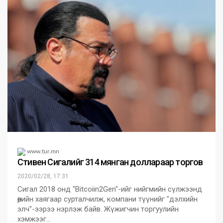
www.tur.mn
Стивен Сигалийг 314 мянган доллараар торгов
2020/02/28, 17:31
Сигал 2018 онд "Bitcoiin2Gen"-ийг нийгмийн сүлжээнд
өөрийн хаягаар сурталчилж, компани түүнийг "дэлхийн
элч"-ээрээ нэрлэж байв. Жүжигчин торгуулийн
хэмжээг…