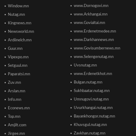
www.Dornogovi.mn
Window.mn
Монгол Улсын дэлхийд өрсөлдөх чадвар 75
улсаас 67-рт бичигджээ
www.Arkhangai.mn
Nutag.mn
2026/06/18 17:53
www.Govialtai.mn
Kingnews.mn
www.Erdenetmedee.mn
Newsworld.mn
Пакистаны мэдэгдлийн дараа газрын тосны үнэ
буурлаа
www.Darkhannews.mn
Ardiinelch.mn
2026/06/18 11:27
www.Govisumbernews.mn
Guur.mn
www.Selengenutag.mn
Vipexpo.mn
Элсэлтийн Шалгалт зохион байгуулах
Uvsnutag.mn
Setguul.mn
ТӨВҮҮДИЙН БАЙРШИЛ
2026/06/17 12:20
www.Erdenetkhot.mn
Paparatsi.mn
Bulgan.nutag.mn
Zuv.mn
Отгонтэнгэр хайрханы тахилгад оролцохоор
Sukhbaatar.nutag.mn
Arslan.mn
ирж буй иргэдийн анхааралд
2026/06/16 15:28
Umnugovi.nutag.mn
Info.mn
Uvurkhangai.nutag.mn
Econews.mn
Парламент хар тамхины хэргийн ялын
Bayankhongor.nutag.mn
Top.mn
бодлогыг чангатгах хуулийг хэлэлцэж эхлэв
Khuvsgul.nutag.mn
Amjilt.com
2026/06/16 15:49
Zavkhan.nutag.mn
Jirgee.mn