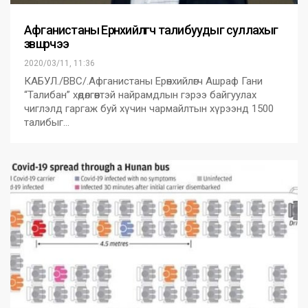
Афганистаны Ерөнхийлөгч талибуудыг суллахыг
зөвшөөрчээ
2020/03/11, 11:36
КАБУЛ./BBC/.Афганистаны Ерөнхийлөгч Ашраф Гани
“Талибан” хөдөлгөөнтэй найрамдлын гэрээ байгуулах
чиглэлд гаргаж буй хүчин чармайлтын хүрээнд 1500
талибыг…