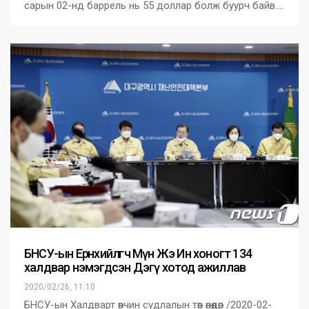
сарын 02-нд баррель нь 55 доллар болж буурч байв.…
БНСУ-ын Ерөнхийлөгч Мүн Жэ Ин хоногт 134
халдвар нэмэгдсэн Дэгү хотод ажиллав
2020/02/26, 11:10
БНСУ-ын Халдварт өвчин судлалын төв өнөөдөр /2020-02-