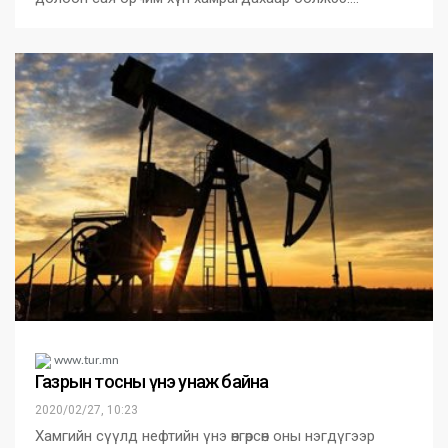
www.tur.mn
Газрын тосны үнэ унаж байна
2020/02/27, 10:23
Хамгийн сүүлд нефтийн үнэ өнгөрсөн оны нэгдүгээр