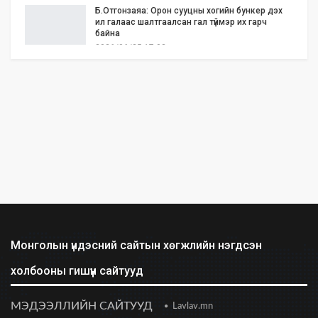
Б.Отгонзаяа: Орон сууцны хогийн бункер дэх
ил галаас шалтгаалсан гал түймэр их гарч
байна
2026/06/25 17:02
Бид илүү нээлттэй, үр ашигтай, ногоон Өвөр
Монголыг харлаа
2026/06/25 12:44
АНУ-ын Сенат Ираны эсрэг цэргийн
ажиллагааг зогсоохыг шаардсан тогтоол
батлав
2026/06/24 14:23
Долоодугаар сарын 10-19-ний хооронд бүх
нийтээр 10 хоног АМАРНА
2026/06/24 13:40
Монголын үндэсний сайтын хөгжлийн нэгдсэн
холбооны гишүүн сайтууд
2028 оны сонгуульд Т.Баярхүү хүч үзэхээ мэдэгдэв
2026/06/23 18:47
МЭДЭЭЛЛИЙН САЙТУУД
Lavlav.mn