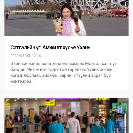
Сэтгэлийн үг: Амжилт хүсье Үхань
2020/03/05, 12:16
Эзэн хичээвэл заяа хичээнэ хэмээх Монгол хэлц үг
байдаг. Энэ үгийг тодотгон гэрэлтэх Үхань хотын
иргэд аюулаас айх биш харин ч түүний эсрэг бүх
нийтээрээ…