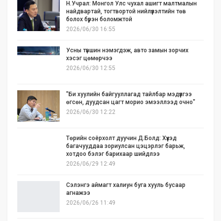
Н.Учрал: Монгол Улс чухал ашигт малтмалын
найдвартай, тогтвортой нийлүүлэлтийн төв
болох бүрэн боломжтой
2026/06/30 16:55
Усны түвшин нэмэгдэж, авто замын зорчих
хэсэг цөмөрчээ
2026/06/30 12:55
"Би хуулийн байгууллагад тайлбар мэдүүлгээ
өгсөн, дуудсан цагт морио эмээллээд очно"
2026/06/30 12:22
Төрийн соёрхолт дуучин Д.Болд: Хүүхэд
багачууддаа зориулсан цэцэрлэг барьж,
хотдоо бэлэг барихаар шийдлээ
2026/06/29 12:49
Сэлэнгэ аймагт халиун буга хууль бусаар
агнажээ
2026/06/26 11:49