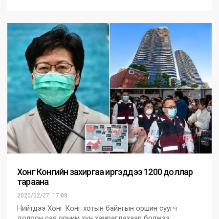
Хонг Конгийн захиргаа иргэддээ 1200 доллар
тараана
2020/02/27, 17:08
Нийтдээ Хонг Конг хотын байнгын оршин суугч
долоон сая орчим хүн хамрагдахаар болжээ.…