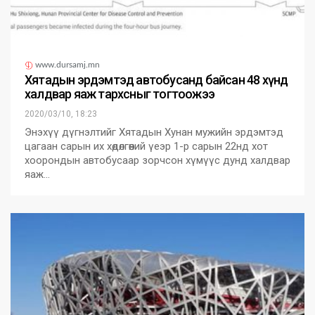
www.dursamj.mn
Хятадын эрдэмтэд автобусанд байсан 48 хүнд
халдвар яаж тархсныг тогтоожээ
2020/03/10, 18:23
Энэхүү дүгнэлтийг Хятадын Хунан мужийн эрдэмтэд
цагаан сарын их хөдөлгөөний үеэр 1-р сарын 22нд хот
хоорондын автобусаар зорчсон хүмүүс дунд халдвар
яаж…