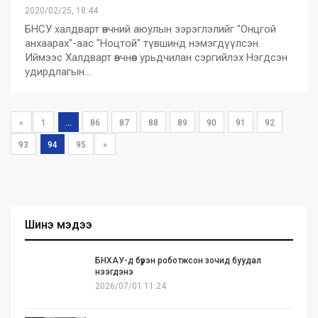
2020/02/25, 18:44
БНСУ халдварт өвчний аюулын зэрэглэлийг "Онцгой
анхаарах"-аас "Ноцтой" түвшинд нэмэгдүүлсэн.
Иймээс Халдварт өвчнөөс урьдчилан сэргийлэх Нэгдсэн
удирдлагын…
«
1
...
86
87
88
89
90
91
92
93
94
95
»
Шинэ мэдээ
БНХАУ-д бүрэн роботжсон зочид буудал
нээгдэнэ
2026/07/01 11:24