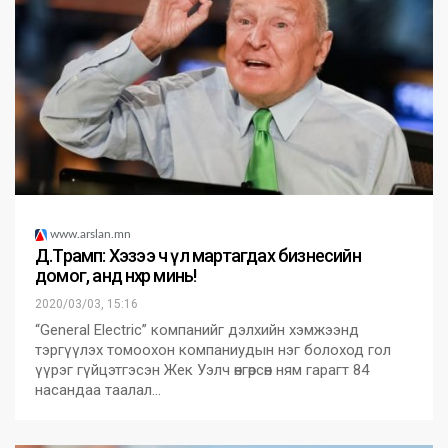
www.arslan.mn
Д.Трамп: Хэзээ ч үл мартагдах бизнесийн
домог, анд нөхөр минь!
2020/03/03, 15:16
“General Electric” компанийг дэлхийн хэмжээнд
тэргүүлэх томоохон компаниудын нэг болоход гол
үүрэг гүйцэтгэсэн Жек Уэлч өнгөрсөн ням гарагт 84
насандаа таалал…