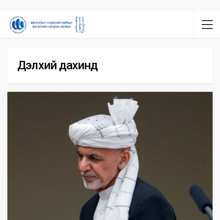
Дэлхий дахинд