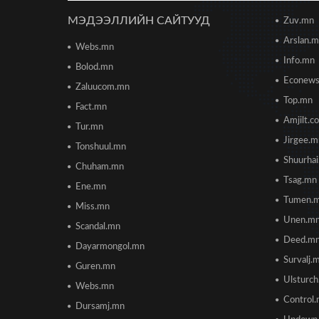
МЭДЭЭЛЛИЙН САЙТУУД
Zuv.mn
Arslan.
Webs.mn
Info.mn
Bolod.mn
Econew
Zaluucom.mn
Top.mn
Fact.mn
Amjilt.c
Tur.mn
Jirgee.
Tonshuul.mn
Shuurha
Chuham.mn
Tsag.mn
Ene.mn
Tumen.
Miss.mn
Unen.m
Scandal.mn
Deed.m
Dayarmongol.mn
Survalj.
Guren.mn
Ulsturc
Webs.mn
Control
Dursamj.mn