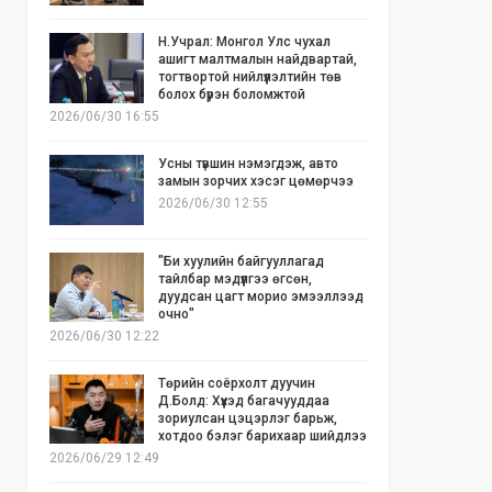
Н.Учрал: Монгол Улс чухал
ашигт малтмалын найдвартай,
тогтвортой нийлүүлэлтийн төв
болох бүрэн боломжтой
2026/06/30 16:55
Усны түвшин нэмэгдэж, авто
замын зорчих хэсэг цөмөрчээ
2026/06/30 12:55
"Би хуулийн байгууллагад
тайлбар мэдүүлгээ өгсөн,
дуудсан цагт морио эмээллээд
очно"
2026/06/30 12:22
Төрийн соёрхолт дуучин
Д.Болд: Хүүхэд багачууддаа
зориулсан цэцэрлэг барьж,
хотдоо бэлэг барихаар шийдлээ
2026/06/29 12:49