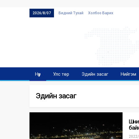
2026/8/07
Бидний Тухай
Холбоо Барих
Нүүр
Улс төр
Эдийн засаг
Нийгэм
Эдийн засаг
Шөни
бай
2022/