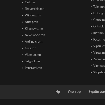
Updown
Ord.mn
Toim.mn
Teeverchid.mn
Untsug.
Window.mn
Gereg.m
Nutag.mn
Ontslok
Kingnews.mn
Inet.mn
Newsworld.mn
Focusme
Ardiinelch.mn
Vipzuuc
Guur.mn
Vipzar.
Vipexpo.mn
Zarsoni
Setguul.mn
Vipnews
Paparatsi.mn
Shopsho
Нүүр
Улс төр
Эдийн за