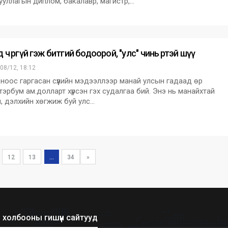
ууллагын диплом, бакалавр, магистр,…
 ч өргүй гэж битгий бодоорой, "улс" чинь өртэй шүү
08/12, 18:12
ноос гаргасан сүүлийн мэдээллээр манай улсын гадаад өр
 тэрбум ам.долларт хүрсэн гэх судалгаа бий. Энэ нь манайхтай
, дэлхийн хөгжиж буй улс…
12
13
...
34
»
холбооны гишүүн сайтууд