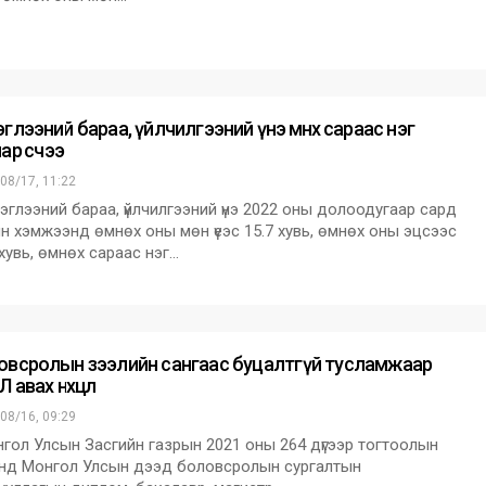
глээний бараа, үйлчилгээний үнэ өмнөх сараас нэг
ар өсчээ
08/17, 11:22
глээний бараа, үйлчилгээний үнэ 2022 оны долоодугаар сард
н хэмжээнд өмнөх оны мөн үеэс 15.7 хувь, өмнөх оны эцсээс
 хувь, өмнөх сараас нэг…
овсролын зээлийн сангаас буцалтгүй тусламжаар
 авах нөхцөл
08/16, 09:29
ол Улсын Засгийн газрын 2021 оны 264 дүгээр тогтоолын
энд Монгол Улсын дээд боловсролын сургалтын