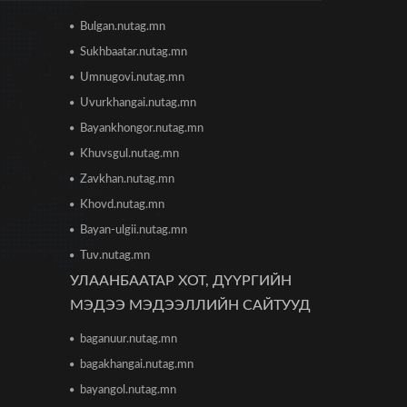
2026/06/16 12:47
Bulgan.nutag.mn
Дэлхийн банк 2026 оны
Sukhbaatar.nutag.mn
дэлхийн эдийн засгийн
өсөлтийн төсөөллөө
Umnugovi.nutag.mn
бууруулжээ
2026/06/12 18:05
Uvurkhangai.nutag.mn
Bayankhongor.nutag.mn
Европын Төв банк 2023 оноос
Khuvsgul.nutag.mn
хойш анх удаа бодлогын хүүгээ
өсгөжээ
Zavkhan.nutag.mn
2026/06/12 15:05
Khovd.nutag.mn
Богдхан ууланд хортон шавж
Bayan-ulgii.nutag.mn
устгалын бодис цацаж байгаа
Tuv.nutag.mn
тул 10-14 хоног ойд чөлөөт
цагаа өнгөрөөхгүй байхыг зөвлөв
УЛААНБААТАР ХОТ, ДҮҮРГИЙН
2026/06/10 12:09
МЭДЭЭ МЭДЭЭЛЛИЙН САЙТУУД
Улаанбаатар хотын инженер
baganuur.nutag.mn
хангамжийн ажлуудын нөхөн
сэргээлт, аюулгүй байдлыг бүрэн
bagakhangai.nutag.mn
хангахыг үүрэг болголоо
2026/06/08 15:44
bayangol.nutag.mn