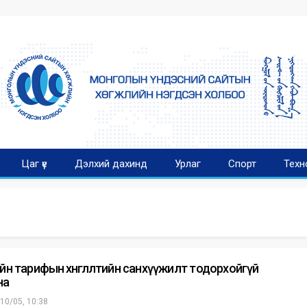
Цаг үе
Дэлхий дахинд
Урлаг
Спорт
Техн
йн тарифын хөнгөлөлтийн санхүүжилт тодорхойгүй
на
10/05, 10:38