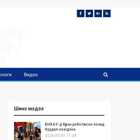
ологи
Видео
Шинэ мэдээ
БНХАУ-д бүрэн роботжсон зочид
буудал нээгдэнэ
2026/07/01 11:24