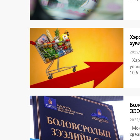
Хэрэ
хуви
2022/
Хэрэ
улсы
10.6
Бол
ЗЭЭЛ
2022/
Монг
хүрэ