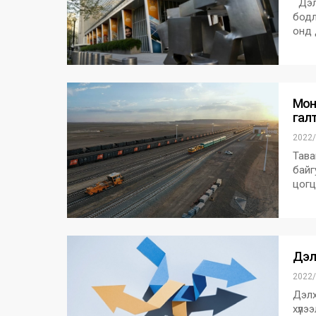
Дэлх
бодл
онд 
Мон
галт 
2022/
Тава
байг
цогц
Дэл
2022/
Дэлх
хүлэ