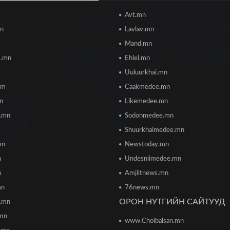
Avt.mn
mn
Lavlav.mn
Mand.mn
s.mn
Ehlel.mn
Uuluurkhai.mn
om
Caakmedee.mn
mn
Likemedee.mn
i.mn
Sodonmedee.mn
Shuurkhaimedee.mn
mn
Newstoday.mn
n
Undesniimedee.mn
n
Amjiltnews.mn
mn
76news.mn
ОРОН НУТГИЙН САЙТУУД
h.mn
.mn
www.Choibalsan.mn