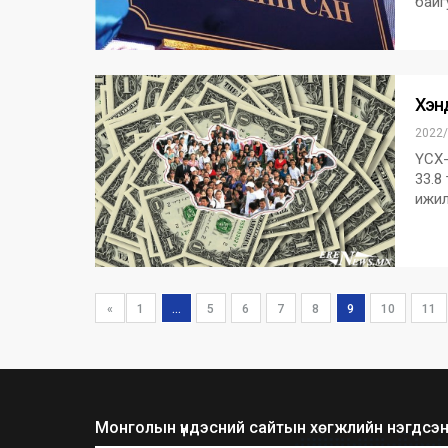
байг
Хэнд
2022/
ҮСХ-
33.8
ижил
«
1
...
5
6
7
8
9
10
11
Монголын үндэсний сайтын хөгжлийн нэгдсэн 