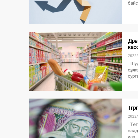
байс
Дөрв
касс
2022/
Шуда
сүлж
сурт
Төгр
2022/
Төгр
наяд
иар,