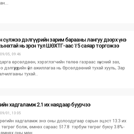
ан.…
өн сүлжээ дэлгүүрийн зарим барааны лангуу дээрх үнэ
ынхтай нь зөрсөн тул ШӨХТГ-аас ₮5 саяар торгожээ
09/05, 09:46
рга өрсөлдөөн, хэрэглэгчийн төлөө газраас хүнсний зах,
ээ дэлгүүрүүдийн үйл ажиллагаа нь Өрсөлдөөний тухай хууль, Зар
алчилгааны тухай…
өгийн хадгаламж 2.1 их наядаар буурчээ
09/01, 13:05
өгийн хадгаламж энэ оны долоодугаар сарын эцэст 13.3 их
 төгрөг болж, өмнөх сараас 517.8 тэрбум төгрөг буюу 3.8%-
 өмнөх оны мөн…