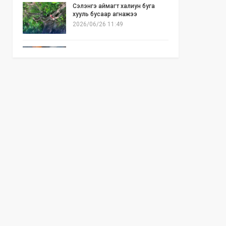
Сэлэнгэ аймагт халиун буга
хууль бусаар агнажээ
2026/06/26 11:49
Б.Отгонзаяа: Орон сууцны
хогийн бункер дэх ил галаас
шалтгаалсан гал түймэр их гарч
байна
2026/06/25 17:02
Бид илүү нээлттэй, үр ашигтай,
ногоон Өвөр Монголыг харлаа
2026/06/25 12:44
АНУ-ын Сенат Ираны эсрэг
цэргийн ажиллагааг зогсоохыг
шаардсан тогтоол батлав
2026/06/24 14:23
Долоодугаар сарын 10-19-ний
хооронд бүх нийтээр 10 хоног
АМАРНА
2026/06/24 13:40