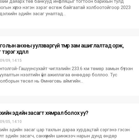
ий даяарх төв банкууд инфляцыг тогтоон барихын тулд
огын хүүгээ нэгэн зэрэг өсгөж байгаатай холбоотойгоор 2023
дэлхийн эдийн засаг уналтад…
голын анхны уулзваргүй төмөр зам ашиглалтад орж,
тэрэг хөдөллөө
09/09, 14:15
нтолгой-Гашуунсухайт чиглэлийн 233.6 км төмөр замын бүтээн
уулалтын нээлтийн үйл ажиллагаа өнөөдөр боллоо. Тус
олборын төсөл нь Өмнөговь аймгийн…
хийн эдийн засагт хямрал болох уу?
09/05, 14:10
ийн эдийн засаг цар тахлын дараа хурдацтай сэргэнэ гэсэн
элт эдийн засагч, санхүүгийн шинжээч нарын дунд өндөр