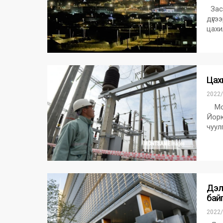
Засг
дүгэ
цахи
Цахи
2022/
Монг
Йорк
чуул
Дэл
бай
2022/