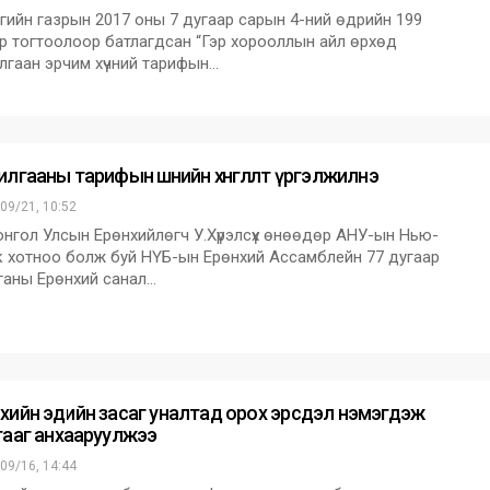
ийн газрын 2017 оны 7 дугаар сарын 4-ний өдрийн 199
эр тогтоолоор батлагдсан “Гэр хорооллын айл өрхөд
лгаан эрчим хүчний тарифын…
лгааны тарифын шөнийн хөнгөлөлт үргэлжилнэ
09/21, 10:52
ол Улсын Ерөнхийлөгч У.Хүрэлсүх өнөөдөр АНУ-ын Нью-
 хотноо болж буй НҮБ-ын Ерөнхий Ассамблейн 77 дугаар
ганы Ерөнхий санал…
хийн эдийн засаг уналтад орох эрсдэл нэмэгдэж
гааг анхааруулжээ
09/16, 14:44