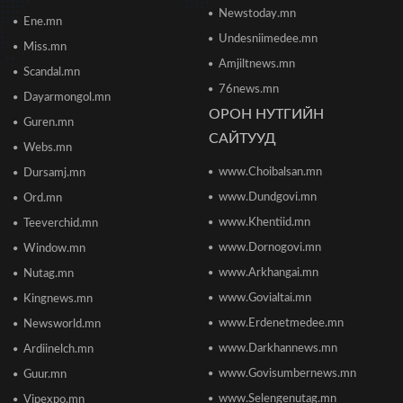
Б.Даваадалай: Уурхайн менежментээс
Newstoday.mn
Ene.mn
баялгийн удирдлагад шилжиж байна
Undesniimedee.mn
2026/06/19 15:32
Miss.mn
Amjiltnews.mn
Scandal.mn
76news.mn
Сонсголгүй төрийн СОНСГОЛ-2
Dayarmongol.mn
2026/06/19 10:17
ОРОН НУТГИЙН
Guren.mn
САЙТУУД
Webs.mn
www.Choibalsan.mn
Сонсголгүй төрийн СОНСГОЛ-2
Dursamj.mn
2026/06/19 10:08
www.Dundgovi.mn
Ord.mn
www.Khentiid.mn
Teeverchid.mn
www.Dornogovi.mn
Window.mn
Монгол Улсын дэлхийд өрсөлдөх чадвар 75
улсаас 67-рт бичигджээ
www.Arkhangai.mn
Nutag.mn
2026/06/18 17:53
www.Govialtai.mn
Kingnews.mn
www.Erdenetmedee.mn
Newsworld.mn
Пакистаны мэдэгдлийн дараа газрын тосны үнэ
буурлаа
www.Darkhannews.mn
Ardiinelch.mn
2026/06/18 11:27
www.Govisumbernews.mn
Guur.mn
www.Selengenutag.mn
Vipexpo.mn