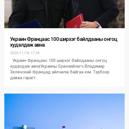
Украин Францаас 100 ширхэг байлдааны онгоц
худалдаж авна
2025/11/18, 17:56
Украин Францаас 100 ширхэг байлдааны онгоц
худалдаж авнаУкраины Ерөнхийлөгч Владимир
Зеленский Францад айлчилж байгаа юм. Тэрбээр
даваа гарагт…