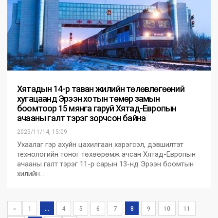
Хятадын 14-р таван жилийн төлөвлөгөөний
хугацаанд Эрээн хотын төмөр замын
боомтоор 15 мянга гаруй Хятад-Европын
ачааны галт тэрэг зорчсон байна
2025/11/14, 15:09
Ухаалаг гэр ахуйн цахилгаан хэрэгсэл, дэвшилтэт
технологийн тоног төхөөрөмж ачсан Хятад-Европын
ачааны галт тэрэг 11-р сарын 13-нд Эрээн боомтын
хилийн…
«
1
...
4
5
6
7
8
9
10
11