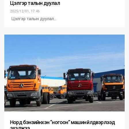
Цэлгэр талын дуулал
2025/12/01, 17:46
Цэлгэр талын дуулал…
Норд бэнзийнхэн “ногоон” машин үйлдвэрлээд
эхэлжээ