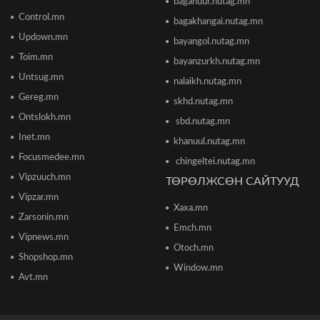
baganuur.nutag.mn
ТЦА: Согтуугаар автомашин жолоодож долоон
тээврийн хэрэгсэл мөргөсөн этгээдийг
Control.mn
bagakhangai.nutag.mn
саатуулсан
Updown.mn
2026/06/16 12:47
bayangol.nutag.mn
Toim.mn
bayanzurkh.nutag.mn
Дэлхийн банк 2026 оны дэлхийн эдийн засгийн
Untsug.mn
nalaikh.nutag.mn
өсөлтийн төсөөллөө бууруулжээ
2026/06/12 18:05
Gereg.mn
skhd.nutag.mn
Ontslokh.mn
sbd.nutag.mn
Европын Төв банк 2023 оноос хойш анх удаа
Inet.mn
khanuul.nutag.mn
бодлогын хүүгээ өсгөжээ
Focusmedee.mn
2026/06/12 15:05
chingeltei.nutag.mn
Vipzuuch.mn
ТӨРӨЛЖСӨН САЙТУУД
Vipzar.mn
Богдхан ууланд хортон шавж устгалын бодис
Xaxa.mn
цацаж байгаа тул 10-14 хоног ойд чөлөөт
Zarsonin.mn
цагаа өнгөрөөхгүй байхыг зөвлөв
Emch.mn
2026/06/10 12:09
Vipnews.mn
Otoch.mn
Shopshop.mn
Улаанбаатар хотын инженер хангамжийн
Window.mn
ажлуудын нөхөн сэргээлт, аюулгүй байдлыг
Avt.mn
бүрэн хангахыг үүрэг болголоо
2026/06/08 15:44