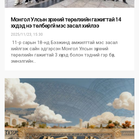
Монгол Улсын зүрхний төрөлхийн гажигтай 14
хүүхдэд үнэ төлбөргүй мэс засал хийлээ
2025/11/23, 15:30
11-р сарын 18-нд Бээжинд амжилттай мэс засал
хийлгэж сайн эдгэрсэн Монгол Улсын зүрхний
төрөлхийн гажигтай 3 хүүхэд болон тэдний гэр бүл,
эмнэлгийн…