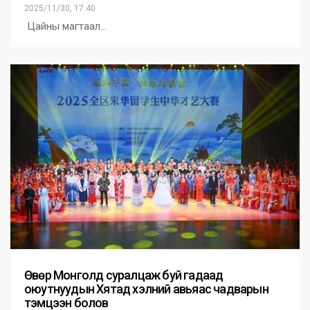
2025/11/30, 17:40
Цайны магтаал…
Өвөр Монголд суралцаж буй гадаад
оюутнуудын Хятад хэлний авьяас чадварын
тэмцээн болов