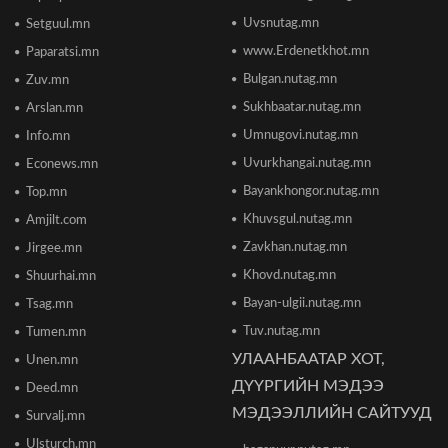
Элсэлтийн Шалгалт зохион байгуулах
Uvsnutag.mn
Setguul.mn
ТӨВҮҮДИЙН БАЙРШИЛ
2026/06/17 12:20
www.Erdenetkhot.mn
Paparatsi.mn
Bulgan.nutag.mn
Zuv.mn
Отгонтэнгэр хайрханы тахилгад оролцохоор
Sukhbaatar.nutag.mn
Arslan.mn
ирж буй иргэдийн анхааралд
2026/06/16 15:28
Umnugovi.nutag.mn
Info.mn
Uvurkhangai.nutag.mn
Econews.mn
Парламент хар тамхины хэргийн ялын
Bayankhongor.nutag.mn
Top.mn
бодлогыг чангатгах хуулийг хэлэлцэж эхлэв
Khuvsgul.nutag.mn
Amjilt.com
2026/06/16 15:49
Zavkhan.nutag.mn
Jirgee.mn
Khovd.nutag.mn
Ши Жиньпин Монголд айлчилна
Shuurhai.mn
2026/06/16 13:54
Bayan-ulgii.nutag.mn
Tsag.mn
Tuv.nutag.mn
Tumen.mn
УЛААНБААТАР ХОТ,
Unen.mn
"The MongolZ" баг IEM Cologne Major-2026
тэмцээнийг гуравдугаар шатнаас өндөрлүүллээ
ДҮҮРГИЙН МЭДЭЭ
Deed.mn
2026/06/16 12:43
МЭДЭЭЛЛИЙН САЙТУУД
Survalj.mn
Ulsturch.mn