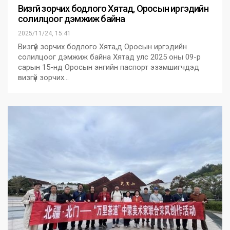
Визгүй зорчих бодлого Хятад, Оросын иргэдийн
солилцоог дэмжиж байна
2025/11/24, 15:41
Визгүй зорчих бодлого Хята,д Оросын иргэдийн
солилцоог дэмжиж байна Хятад улс 2025 оны 09-р
сарын 15-нд Оросын энгийн паспорт эзэмшигчдэд
визгүй зорчих…