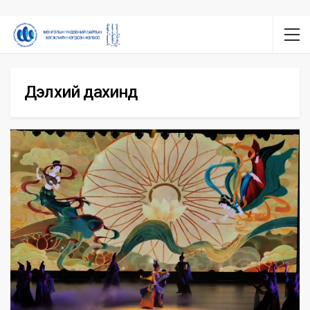
Дэлхий дахинд