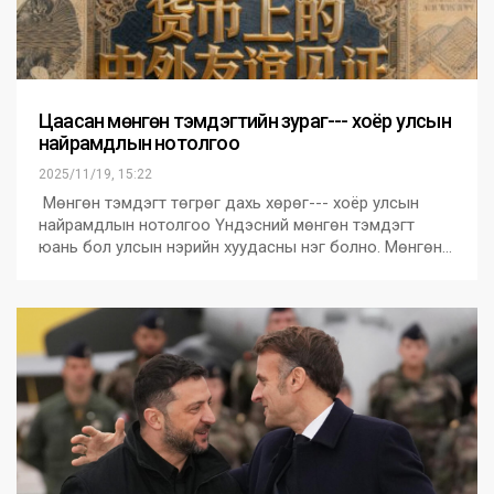
Цаасан мөнгөн тэмдэгтийн зураг--- хоёр улсын
найрамдлын нотолгоо
2025/11/19, 15:22
Мөнгөн тэмдэгт төгрөг дахь хөрөг--- хоёр улсын
найрамдлын нотолгоо Үндэсний мөнгөн тэмдэгт
юань бол улсын нэрийн хуудасны нэг болно. Мөнгөн…