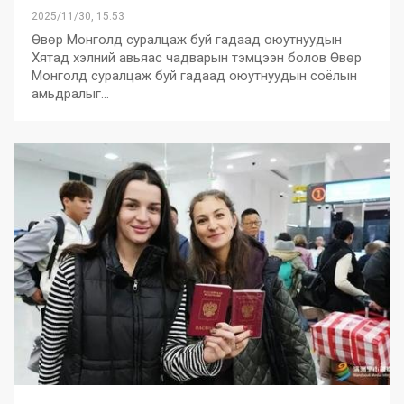
2025/11/30, 15:53
Өвөр Монголд суралцаж буй гадаад оюутнуудын
Хятад хэлний авьяас чадварын тэмцээн болов Өвөр
Монголд суралцаж буй гадаад оюутнуудын соёлын
амьдралыг…