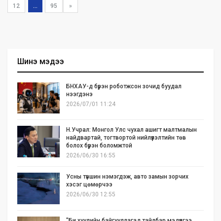
12
...
95
»
Шинэ мэдээ
БНХАУ-д бүрэн роботжсон зочид буудал
нээгдэнэ
2026/07/01 11:24
Н.Учрал: Монгол Улс чухал ашигт малтмалын
найдвартай, тогтвортой нийлүүлэлтийн төв
болох бүрэн боломжтой
2026/06/30 16:55
Усны түвшин нэмэгдэж, авто замын зорчих
хэсэг цөмөрчээ
2026/06/30 12:55
"Би хуулийн байгууллагад тайлбар мэдүүлгээ