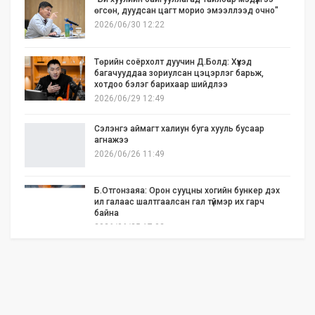
өгсөн, дуудсан цагт морио эмээллээд очно"
2026/06/30 12:22
Төрийн соёрхолт дуучин Д.Болд: Хүүхэд
багачууддаа зориулсан цэцэрлэг барьж,
хотдоо бэлэг барихаар шийдлээ
2026/06/29 12:49
Сэлэнгэ аймагт халиун буга хууль бусаар
агнажээ
2026/06/26 11:49
Б.Отгонзаяа: Орон сууцны хогийн бункер дэх
ил галаас шалтгаалсан гал түймэр их гарч
байна
2026/06/25 17:02
Бид илүү нээлттэй, үр ашигтай, ногоон Өвөр
Монголыг харлаа
2026/06/25 12:44