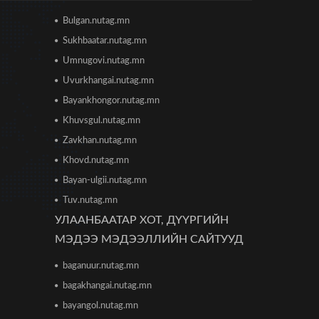
2026/06/16 12:47
Bulgan.nutag.mn
Дэлхийн банк 2026 оны
Sukhbaatar.nutag.mn
дэлхийн эдийн засгийн
өсөлтийн төсөөллөө
Umnugovi.nutag.mn
бууруулжээ
2026/06/12 18:05
Uvurkhangai.nutag.mn
Bayankhongor.nutag.mn
Европын Төв банк 2023 оноос
Khuvsgul.nutag.mn
хойш анх удаа бодлогын хүүгээ
өсгөжээ
Zavkhan.nutag.mn
2026/06/12 15:05
Khovd.nutag.mn
Богдхан ууланд хортон шавж
Bayan-ulgii.nutag.mn
устгалын бодис цацаж байгаа
Tuv.nutag.mn
тул 10-14 хоног ойд чөлөөт
цагаа өнгөрөөхгүй байхыг зөвлөв
УЛААНБААТАР ХОТ, ДҮҮРГИЙН
2026/06/10 12:09
МЭДЭЭ МЭДЭЭЛЛИЙН САЙТУУД
Улаанбаатар хотын инженер
baganuur.nutag.mn
хангамжийн ажлуудын нөхөн
сэргээлт, аюулгүй байдлыг бүрэн
bagakhangai.nutag.mn
хангахыг үүрэг болголоо
2026/06/08 15:44
bayangol.nutag.mn