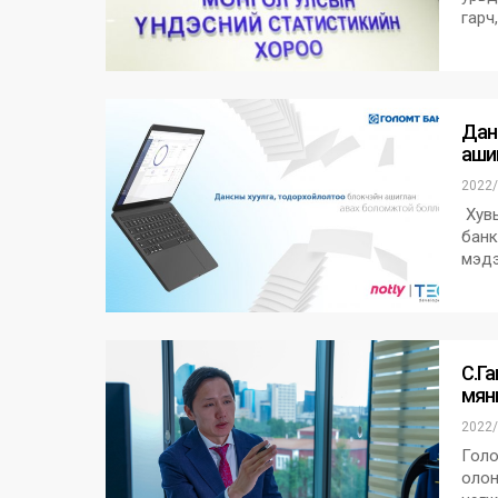
гарч
Дан
аши
2022/
Хувь
банк
мэдэ
С.Г
мян
2022/
Голо
олон