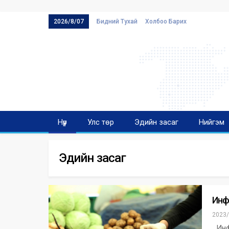
2026/8/07
Бидний Тухай
Холбоо Барих
Нүүр
Улс төр
Эдийн засаг
Нийгэм
Эдийн засаг
Инф
2023/
Инфл