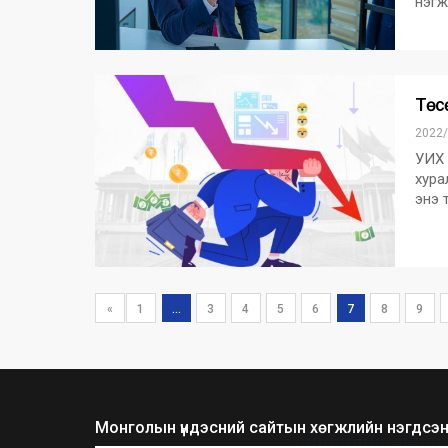
нэгж
Төсө
2022/
УИХ 
хура
энэ 
«
1
...
3
4
5
6
7
8
9
Монголын үндэсний сайтын хөгжлийн нэгдсэн 