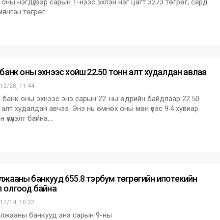
 оны нэгдүгээр сарын 1-нээс эхлэн нэг цагт 3273 төгрөг, сард
мянган төгрөг…
 банк оны эхнээс хойш 22.50 тонн алт худалдан авлаа
12/28, 11:44
банк оны эхнээс энэ сарын 22-ны өдрийн байдлаар 22.50
 алт худалдан авчээ. Энэ нь өмнөх оны мөн үеэс 9.4 хувиар
 үзүүлэлт байна.…
лжааны банкууд 655.8 тэрбум төгрөгийн ипотекийн
л олгоод байна
12/14, 10:32
жааны банкууд энэ сарын 9-ны