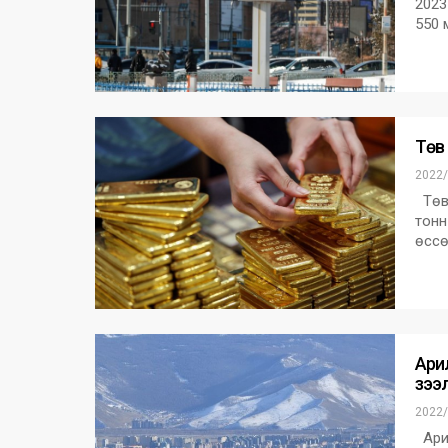
2023
550 
Төв
2022/
Төв 
тонн
өссөн
Ари
зээ
2022/
Арил