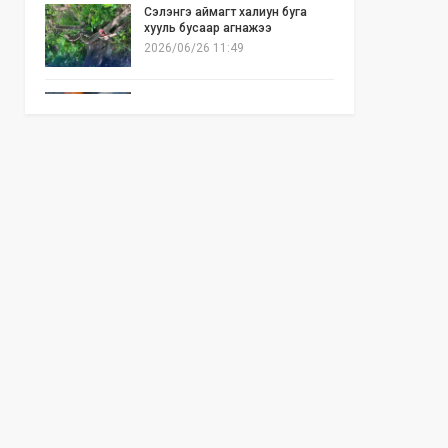
Сэлэнгэ аймагт халиун буга
хууль бусаар агнажээ
2026/06/26 11:49
Б.Отгонзаяа: Орон сууцны
хогийн бункер дэх ил галаас
шалтгаалсан гал түймэр их гарч
байна
2026/06/25 17:02
Бид илүү нээлттэй, үр ашигтай,
ногоон Өвөр Монголыг харлаа
2026/06/25 12:44
АНУ-ын Сенат Ираны эсрэг
цэргийн ажиллагааг зогсоохыг
шаардсан тогтоол батлав
2026/06/24 14:23
Долоодугаар сарын 10-19-ний
хооронд бүх нийтээр 10 хоног
АМАРНА
2026/06/24 13:40