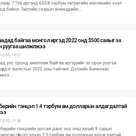
лаар 7.166 иргэнд 655.8 тэрбум төгрөгийн ипотекийн зээл
од байна. Засгийн газрын өнөөдрийн…
аадад байгаа монгол иргэд 2022 онд $500 саяыг эх
 руугаа шилжүүлжээ
12/05, 18:57
ад улс оронд ажиллаж байгаа иргэдийн эх орон руугаа
үүлдэг валютын 2022 оны тайланг Дэлхийн Банкнаас
ажээ.…
бөрийн тэнцэл 1.4 тэрбум ам.долларын алдагдалтай
чээ
12/02, 11:46
өрийн тэнцлийн урсгал данс энэ оны эхний 9 сарын
чилсан гүйцэтгэлээр 2.5 тэрбум ам.долларын алдагдалтай