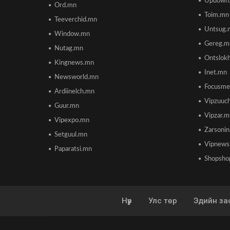
Updown
Ord.mn
Toim.mn
Teeverchid.mn
Untsug.
Window.mn
Gereg.m
Nutag.mn
Ontslok
Kingnews.mn
Inet.mn
Newsworld.mn
Focusme
Ardiinelch.mn
Vipzuuc
Guur.mn
Vipzar.
Vipexpo.mn
Zarsoni
Setguul.mn
Vipnews
Paparatsi.mn
Shopsho
Нүүр
Улс төр
Эдийн за