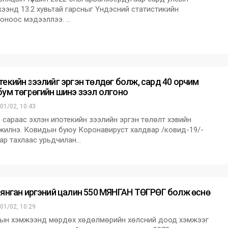
ээнд 13.2 хувьтай гарсныг Үндэсний статистикийн
оноос мэдээллээ. …
текийн зээлийг эргэн төлдөг болж, сард 40 орчим
бум төгрөгийн шинэ зээл олгоно
01/02, 10:43
сараас эхлэн ипотекийн зээлийн эргэн төлөлт хэвийн
лжилнэ. Ковидын буюу Коронавируст халдвар /ковид-19/-
ар тахлаас урьдчилан…
мянган иргэний цалин 550 МЯНГАН ТӨГРӨГ болж өснө
01/02, 10:29
н хэмжээнд мөрдөх хөдөлмөрийн хөлсний доод хэмжээг