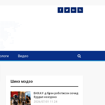
ологи
Видео
Шинэ мэдээ
БНХАУ-д бүрэн роботжсон зочид
буудал нээгдэнэ
2026/07/01 11:24