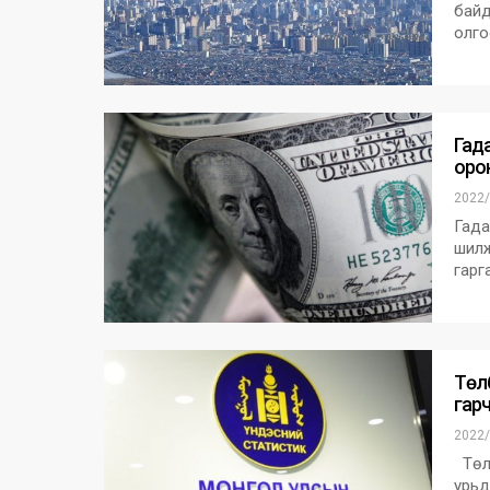
байд
олго
Гад
орон
2022/
Гада
шилж
гарг
Төл
гар
2022/
Төлб
урьд