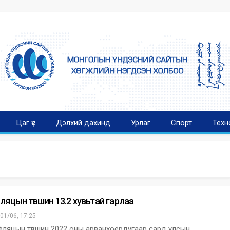
Цаг үе
Дэлхий дахинд
Урлаг
Спорт
Техн
ляцын түвшин 13.2 хувьтай гарлаа
01/06, 17:25
яцын түвшин 2022 оны арванхоёрдугаар сард улсын