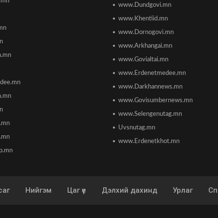
.mn
www.Dundgovi.mn
www.Khentiid.mn
mn
www.Dornogovi.mn
n
www.Arkhangai.mn
h.mn
www.Govialtai.mn
www.Erdenetmedee.mn
dee.mn
www.Darkhannews.mn
h.mn
www.Govisumbernews.mn
mn
www.Selengenutag.mn
n.mn
Uvsnutag.mn
.mn
www.Erdenetkhot.mn
p.mn
саг
Нийгэм
Цаг үе
Дэлхий дахинд
Урлаг
Сп