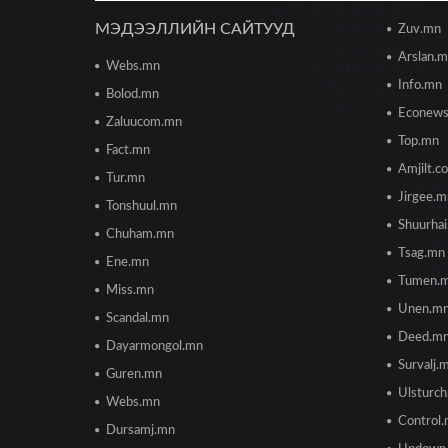
МЭДЭЭЛЛИЙН САЙТУУД
Zuv.mn
Arslan.
Webs.mn
Info.mn
Bolod.mn
Econew
Zaluucom.mn
Top.mn
Fact.mn
Amjilt.c
Tur.mn
Jirgee.
Tonshuul.mn
Shuurha
Chuham.mn
Tsag.mn
Ene.mn
Tumen.
Miss.mn
Unen.m
Scandal.mn
Deed.m
Dayarmongol.mn
Survalj.
Guren.mn
Ulsturc
Webs.mn
Control
Dursamj.mn