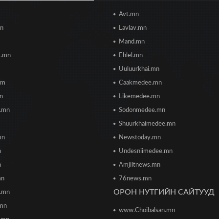
Avt.mn
mn
Lavlav.mn
Mand.mn
s.mn
Ehlel.mn
Uuluurkhai.mn
om
Caakmedee.mn
mn
Likemedee.mn
i.mn
Sodonmedee.mn
Shuurkhaimedee.mn
mn
Newstoday.mn
n
Undesniimedee.mn
n
Amjiltnews.mn
mn
76news.mn
ОРОН НУТГИЙН САЙТУУД
h.mn
.mn
www.Choibalsan.mn