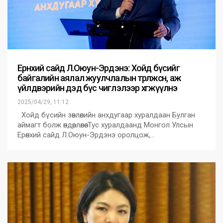
Ерөнхий сайд Л.Оюун-Эрдэнэ: Хойд бүсийг
байгалийн аялал жуулчлалын төрөлжсөн, аж
үйлдвэрийн дэд бүс чиглэлээр хөгжүүлнэ
2025/04/29, 11:12
Хойд бүсийн зөвлөлийн анхдугаар хуралдаан Булган
аймагт болж өндөрлөлөө. Тус хуралдаанд Монгол Улсын
Ерөнхий сайд Л.Оюун-Эрдэнэ оролцож,…