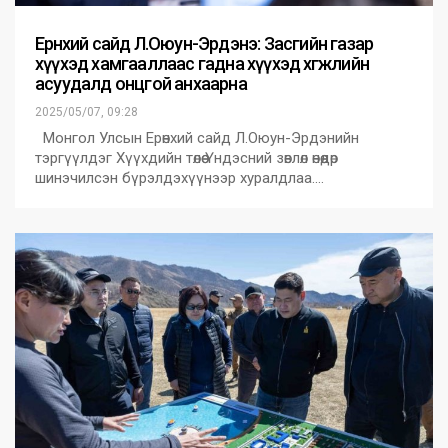
Ерөнхий сайд Л.Оюун-Эрдэнэ: Засгийн газар
хүүхэд хамгааллаас гадна хүүхэд хөгжлийн
асуудалд онцгой анхаарна
2025/05/07, 09:28
Монгол Улсын Ерөнхий сайд Л.Оюун-Эрдэнийн
тэргүүлдэг Хүүхдийн төлөө Үндэсний зөвлөл өнөөдөр
шинэчилсэн бүрэлдэхүүнээр хуралдлаа.…