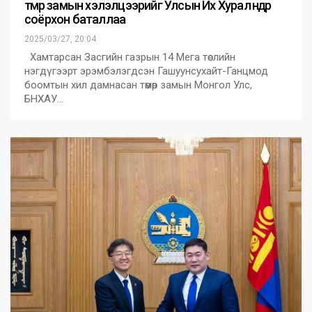
төмөр замын хэлэлцээрийг Улсын Их Хурал өнөөдөр
соёрхон баталлаа
2025/03/27, 20:04
Хамтарсан Засгийн газрын 14 Мега төслийн
нэгдүгээрт эрэмбэлэгдсэн Гашуунсухайт-Ганцмод
боомтын хил дамнасан төмөр замын Монгол Улс,
БНХАУ…