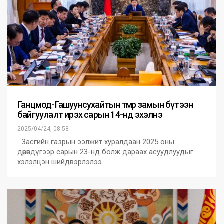
Ганцмод-Гашуунсухайтын төмөр замын бүтээн
байгуулалт ирэх сарын 14-нд эхэлнэ
2025/04/24, 08:58
Засгийн газрын ээлжит хуралдаан 2025 оны
дөрөвдүгээр сарын 23-нд болж дараах асуудлуудыг
хэлэлцэн шийдвэрлэлээ.…