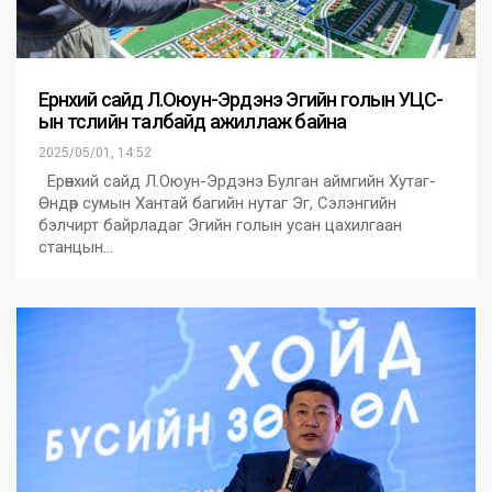
Ерөнхий сайд Л.Оюун-Эрдэнэ Эгийн голын УЦС-
ын төслийн талбайд ажиллаж байна
2025/05/01, 14:52
Ерөнхий сайд Л.Оюун-Эрдэнэ Булган аймгийн Хутаг-
Өндөр сумын Хантай багийн нутаг Эг, Сэлэнгийн
бэлчирт байрладаг Эгийн голын усан цахилгаан
станцын…