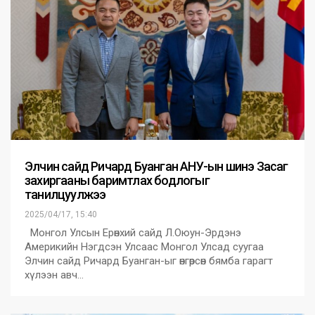
Элчин сайд Ричард Буанган АНУ-ын шинэ Засаг
захиргааны баримтлах бодлогыг
танилцуулжээ
2025/04/17, 15:40
Монгол Улсын Ерөнхий сайд Л.Оюун-Эрдэнэ
Америкийн Нэгдсэн Улсаас Монгол Улсад суугаа
Элчин сайд Ричард Буанган-ыг өнгөрсөн бямба гарагт
хүлээн авч…