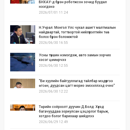
БНХАУ-д бүрэн роботжсон зочид буудал
нээгдэнэ
2026/07/01 11:24
Н.Учрал: Монгол Улс чухал ашигт малтмалын
найдвартай, тогтвортой нийлүүлэлтийн төв
болох бүрэн боломжтой
2026/06/30 16:55
Усны түвшин нэмэгдэж, авто замын зорчих
хэсэг цөмөрчээ
2026/06/30 12:55
"Би хуулийн байгууллагад тайлбар мэдүүлгээ
өгсөн, дуудсан цагт морио эмээллээд очно"
2026/06/30 12:22
Төрийн соёрхолт дуучин Д.Болд: Хүүхэд
багачууддаа зориулсан цэцэрлэг барьж,
хотдоо бэлэг барихаар шийдлээ
2026/06/29 12:49