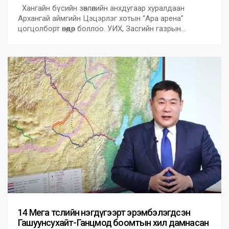
Хангайн бүсийн зөвлөлийн анхдугаар хуралдаан
Архангай аймгийн Цэцэрлэг хотын “Ара арена”
цогцолборт өнөөдөр боллоо. УИХ, Засгийн газрын…
14 Мега төслийн нэгдүгээрт эрэмбэлэгдсэн
Гашуунсухайт-Ганцмод боомтын хил дамнасан