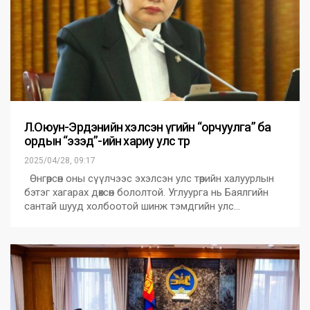
Л.Оюун-Эрдэнийн хэлсэн үгийн “орчуулга” ба
ордын “эзэд”-ийн хариу улс төр
2025/04/28, 09:17
Өнгөрсөн оны сүүлчээс эхэлсэн улс төрийн халуурлын
бэтэг хагарах дөхсөн бололтой. Углуурга нь Баялгийн
сантай шууд холбоотой шинж тэмдгийн улс…