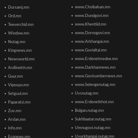
www.Choibalsan.mn
Сонсголгүй төрийн СОНСГОЛ-2
Dursamj.mn
2026/06/19 10:08
www.Dundgovi.mn
Ord.mn
www.Khentiid.mn
Teeverchid.mn
www.Dornogovi.mn
Window.mn
Монгол Улсын дэлхийд өрсөлдөх чадвар 75
улсаас 67-рт бичигджээ
www.Arkhangai.mn
Nutag.mn
2026/06/18 17:53
www.Govialtai.mn
Kingnews.mn
www.Erdenetmedee.mn
Newsworld.mn
Пакистаны мэдэгдлийн дараа газрын тосны үнэ
буурлаа
www.Darkhannews.mn
Ardiinelch.mn
2026/06/18 11:27
www.Govisumbernews.mn
Guur.mn
www.Selengenutag.mn
Vipexpo.mn
Элсэлтийн Шалгалт зохион байгуулах
Uvsnutag.mn
Setguul.mn
ТӨВҮҮДИЙН БАЙРШИЛ
2026/06/17 12:20
www.Erdenetkhot.mn
Paparatsi.mn
Bulgan.nutag.mn
Zuv.mn
Отгонтэнгэр хайрханы тахилгад оролцохоор
Sukhbaatar.nutag.mn
Arslan.mn
ирж буй иргэдийн анхааралд
2026/06/16 15:28
Umnugovi.nutag.mn
Info.mn
Uvurkhangai.nutag.mn
Econews.mn