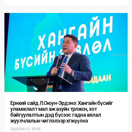
Ерөнхий сайд Л.Оюун-Эрдэнэ: Хангайн бүсийг
уламжлалт мал аж ахуйн төрөлжсөн, хот
байгуулалтын дэд бүсээс гадна аялал
жуулчлалын чиглэлээр хөгжүүлнэ
2025/04/15, 09:55