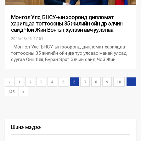
Монгол Улс, БНСУ-ын хооронд дипломат
харилцаа тогтоосны 35 жилийн ойн өдөр элчин
сайд Чой Жин Вон-ыг хүлээн авч уулзлаа
2025/03/26, 17:51
Монгол Улс, БНСУ-ын хооронд дипломат харилцаа
тогтоосны 35 жилийн ойн өдөр тус улсаас манай улсад
суугаа Онц бөгөөд Бүрэн Эрхт Элчин сайд Чой Жин…
«
1
2
3
4
5
6
7
8
9
10
...
145
»
Шинэ мэдээ