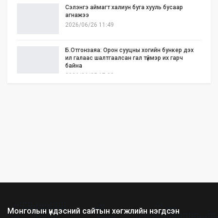
Сэлэнгэ аймагт халиун буга хууль бусаар
агнажээ
2026/06/26 11:49
Б.Отгонзаяа: Орон сууцны хогийн бункер дэх
ил галаас шалтгаалсан гал түймэр их гарч
байна
2026/06/25 17:02
Бид илүү нээлттэй, үр ашигтай, ногоон Өвөр
Монголыг харлаа
2026/06/25 12:44
АНУ-ын Сенат Ираны эсрэг цэргийн
ажиллагааг зогсоохыг шаардсан тогтоол
батлав
2026/06/24 14:23
Долоодугаар сарын 10-19-ний хооронд бүх
нийтээр 10 хоног АМАРНА
2026/06/24 13:40
Монголын үндэсний сайтын хөгжлийн нэгдсэн