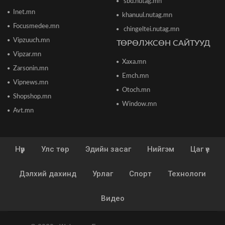
sbd.nutag.mn
Европын Төв банк 2023 оноос хойш анх удаа
Inet.mn
khanuul.nutag.mn
бодлогын хүүгээ өсгөжээ
Focusmedee.mn
2026/06/12 15:05
chingeltei.nutag.mn
Vipzuuch.mn
ТӨРӨЛЖСӨН САЙТУУД
Vipzar.mn
Богдхан ууланд хортон шавж устгалын бодис
Xaxa.mn
цацаж байгаа тул 10-14 хоног ойд чөлөөт
Zarsonin.mn
цагаа өнгөрөөхгүй байхыг зөвлөв
Emch.mn
2026/06/10 12:09
Vipnews.mn
Otoch.mn
Shopshop.mn
Улаанбаатар хотын инженер хангамжийн
Window.mn
ажлуудын нөхөн сэргээлт, аюулгүй байдлыг
Avt.mn
бүрэн хангахыг үүрэг болголоо
2026/06/08 15:44
Нүүр
Улс төр
Эдийн засаг
Нийгэм
Цаг үе
Энэ сарын 15-наас 10 аймагт загас агнах
зөвшөөрөл олгоно
2026/06/08 15:26
Дэлхий дахинд
Урлаг
Спорт
Технологи
“Сэлбэ 20 минутын хот” төслийн бүтээн
Видео
байгуулалт үргэлжилж байна
2026/06/08 13:15