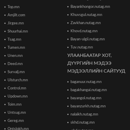
Парламент хар тамхины хэргийн ялын
Bayankhongor.nutag.mn
Top.mn
бодлогыг чангатгах хуулийг хэлэлцэж эхлэв
Khuvsgul.nutag.mn
Amjilt.com
2026/06/16 15:49
Zavkhan.nutag.mn
Jirgee.mn
Khovd.nutag.mn
Ши Жиньпин Монголд айлчилна
Shuurhai.mn
2026/06/16 13:54
Bayan-ulgii.nutag.mn
Tsag.mn
Tuv.nutag.mn
Tumen.mn
УЛААНБААТАР ХОТ,
Unen.mn
"The MongolZ" баг IEM Cologne Major-2026
тэмцээнийг гуравдугаар шатнаас өндөрлүүллээ
ДҮҮРГИЙН МЭДЭЭ
Deed.mn
2026/06/16 12:43
МЭДЭЭЛЛИЙН САЙТУУД
Survalj.mn
Ulsturch.mn
baganuur.nutag.mn
ТЦА: Согтуугаар автомашин жолоодож долоон
тээврийн хэрэгсэл мөргөсөн этгээдийг
Control.mn
bagakhangai.nutag.mn
саатуулсан
Updown.mn
2026/06/16 12:47
bayangol.nutag.mn
Toim.mn
bayanzurkh.nutag.mn
Дэлхийн банк 2026 оны дэлхийн эдийн засгийн
Untsug.mn
nalaikh.nutag.mn
өсөлтийн төсөөллөө бууруулжээ
2026/06/12 18:05
Gereg.mn
skhd.nutag.mn
Ontslokh.mn