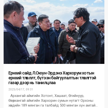
Ерөнхий сайд Л.Оюун-Эрдэнэ Хархорум хотын
ерөнхий төлөвлөлт, бүтээн байгуулалтын төлөвлөгөөтэй
газар дээр нь танилцлаа
2025/04/17, 09:31
Архангай аймгийн Хотонт, Хашаат, Өгийнуур,
Өвөрхангай аймгийн Хархорин сумын нутагт Орхоны
хөндийн 189 мянган га талбайд 500 мянган хүн амтай…