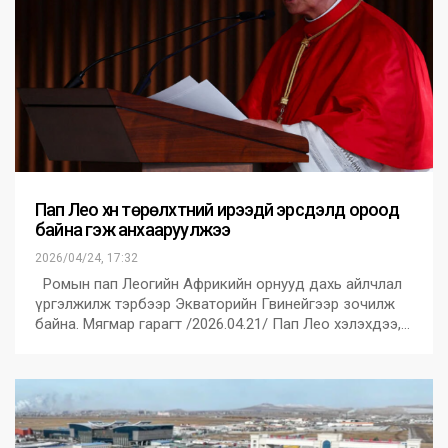
Пап Лео хүн төрөлхтний ирээдүй эрсдэлд ороод
байна гэж анхааруулжээ
2026/04/24, 17:32
Ромын пап Леогийн Африкийн орнууд дахь айлчлал
үргэлжилж тэрбээр Экваторийн Гвинейгээр зочилж
байна. Мягмар гарагт /2026.04.21/ Пап Лео хэлэхдээ,…