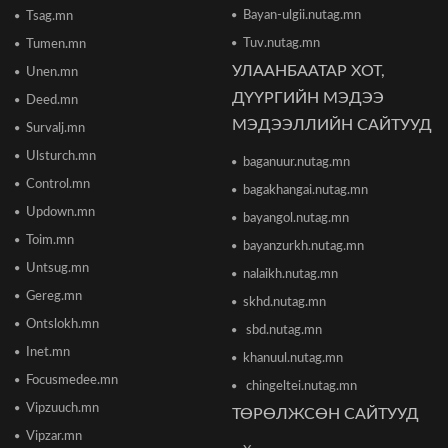
2026/06/16 13:54
Bayan-ulgii.nutag.mn
Tsag.mn
Tuv.nutag.mn
Tumen.mn
УЛААНБААТАР ХОТ,
Unen.mn
"The MongolZ" баг IEM Cologne Major-2026
тэмцээнийг гуравдугаар шатнаас өндөрлүүллээ
ДҮҮРГИЙН МЭДЭЭ
Deed.mn
2026/06/16 12:43
МЭДЭЭЛЛИЙН САЙТУУД
Survalj.mn
Ulsturch.mn
baganuur.nutag.mn
ТЦА: Согтуугаар автомашин жолоодож долоон
тээврийн хэрэгсэл мөргөсөн этгээдийг
Control.mn
bagakhangai.nutag.mn
саатуулсан
Updown.mn
2026/06/16 12:47
bayangol.nutag.mn
Toim.mn
bayanzurkh.nutag.mn
Дэлхийн банк 2026 оны дэлхийн эдийн засгийн
Untsug.mn
nalaikh.nutag.mn
өсөлтийн төсөөллөө бууруулжээ
2026/06/12 18:05
Gereg.mn
skhd.nutag.mn
Ontslokh.mn
sbd.nutag.mn
Европын Төв банк 2023 оноос хойш анх удаа
Inet.mn
khanuul.nutag.mn
бодлогын хүүгээ өсгөжээ
Focusmedee.mn
2026/06/12 15:05
chingeltei.nutag.mn
Vipzuuch.mn
ТӨРӨЛЖСӨН САЙТУУД
Vipzar.mn
Богдхан ууланд хортон шавж устгалын бодис