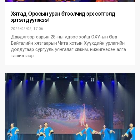
Хятад, Оросын уран бүтээлчид зүрх сэтгэлд
хүртэл дуулжээ!
2026/05/05, 17:06
Дөрөвдүгээр сарын 28-ны үдээс хойш ОХУ-ын Өвөр
Байгалийн хязгаарын Чита хотын Хүүхдийн урлагийн
долдугаар сургууль уянгалаг хөгжим, нижигнэсэн алга
ташилтаар…