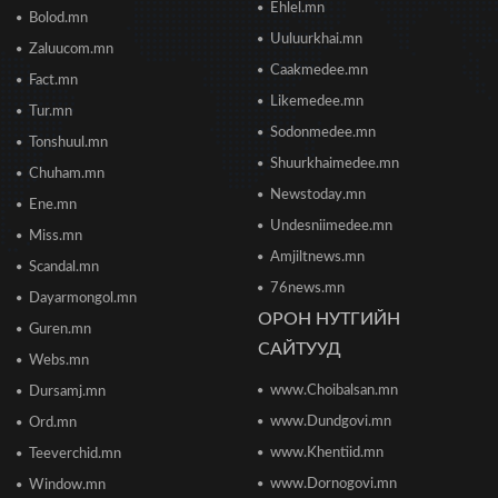
худалдааны төв худалдаа эрхлэгчдэд хаалгаа
Ehlel.mn
Bolod.mn
нээж байна
Uuluurkhai.mn
2026/06/23 13:05
Zaluucom.mn
Caakmedee.mn
Fact.mn
Борооны ус зайлуулах худаг, шугам руу ахуйн
Likemedee.mn
Tur.mn
хог хаяхгүй байхыг санууллаа
Sodonmedee.mn
2026/06/20 11:04
Tonshuul.mn
Shuurkhaimedee.mn
Chuham.mn
Б.Даваадалай: Уурхайн менежментээс
Newstoday.mn
Ene.mn
баялгийн удирдлагад шилжиж байна
Undesniimedee.mn
2026/06/19 15:32
Miss.mn
Amjiltnews.mn
Scandal.mn
76news.mn
Сонсголгүй төрийн СОНСГОЛ-2
Dayarmongol.mn
2026/06/19 10:17
ОРОН НУТГИЙН
Guren.mn
САЙТУУД
Webs.mn
www.Choibalsan.mn
Сонсголгүй төрийн СОНСГОЛ-2
Dursamj.mn
2026/06/19 10:08
www.Dundgovi.mn
Ord.mn
www.Khentiid.mn
Teeverchid.mn
www.Dornogovi.mn
Window.mn
Монгол Улсын дэлхийд өрсөлдөх чадвар 75