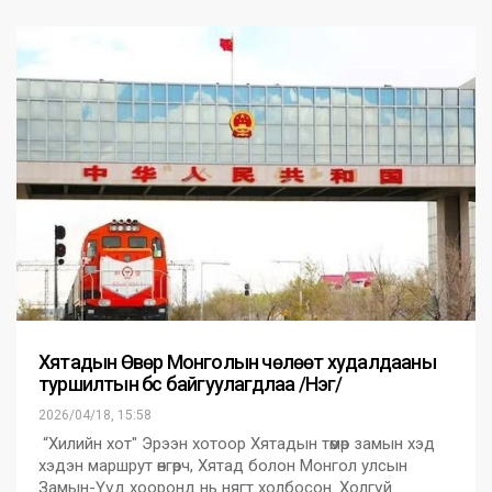
Хятадын Өвөр Монголын чөлөөт худалдааны
туршилтын бүс байгуулагдлаа /Нэг/
2026/04/18, 15:58
“Хилийн хот" Эрээн хотоор Хятадын төмөр замын хэд
хэдэн маршрут өнгөрч, Хятад болон Монгол улсын
Замын-Үүд хооронд нь нягт холбосон. Холгүй