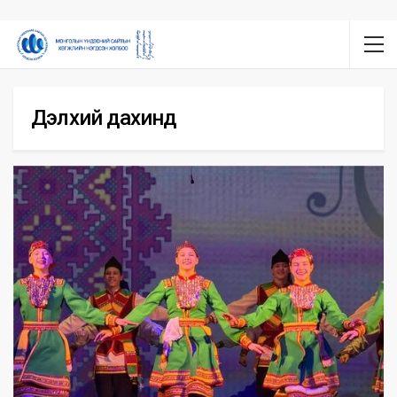
Дэлхий дахинд