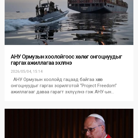
АНУ Ормузын хоолойгоос хөлөг онгоцнуудыг
гаргах ажиллагаа эхлүүлнэ
2026/05/04, 15:14
АНУ Ормузын хоолойд гацаад байгаа хөлөг
онгоцнуудыг гаргах зорилготой “Project Freedom”
ажиллагааг даваа гарагт эхлүүлнэ гэж АНУ-ын…