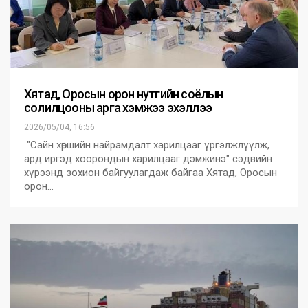
Хятад, Оросын орон нутгийн соёлын
солилцооны арга хэмжээ эхэллээ
2026/05/04, 16:56
"Сайн хөршийн найрамдалт харилцааг үргэлжлүүлж,
ард иргэд хоорондын харилцааг дэмжинэ" сэдвийн
хүрээнд зохион байгуулагдаж байгаа Хятад, Оросын
орон…