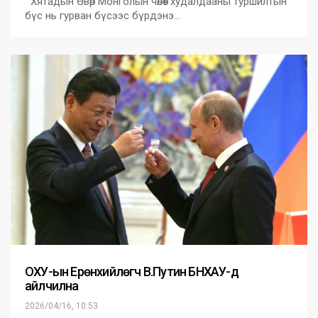
Хятадын Өвөр Монголын чөлөөт худалдааны туршилтын
бүс нь гурван бүсээс бүрдэнэ…
ОХУ-ын Ерөнхийлөгч В.Путин БНХАУ-д
айлчилна
2026/04/16, 10:53