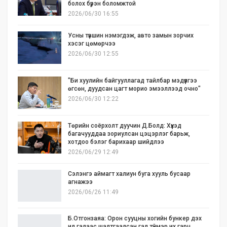
болох бүрэн боломжтой
2026/06/30 16:55
Усны түвшин нэмэгдэж, авто замын зорчих
хэсэг цөмөрчээ
2026/06/30 12:55
"Би хуулийн байгууллагад тайлбар мэдүүлгээ
өгсөн, дуудсан цагт морио эмээллээд очно"
2026/06/30 12:22
Төрийн соёрхолт дуучин Д.Болд: Хүүхэд
багачууддаа зориулсан цэцэрлэг барьж,
хотдоо бэлэг барихаар шийдлээ
2026/06/29 12:49
Сэлэнгэ аймагт халиун буга хууль бусаар
агнажээ
2026/06/26 11:49
Б.Отгонзаяа: Орон сууцны хогийн бункер дэх
ил галаас шалтгаалсан гал түймэр их гарч