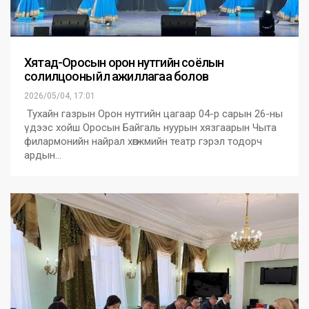
Хятад-Оросын орон нутгийн соёлын
солилцооны үйл ажиллагаа болов
2026/05/04, 17:01
Тухайн газрын Орон нутгийн цагаар 04-р сарын 26-ны
үдээс хойш Оросын Байгаль нуурын хязгаарын Чыта
филармонийн найрал хөгжмийн театр гэрэл тодорч
ардын…