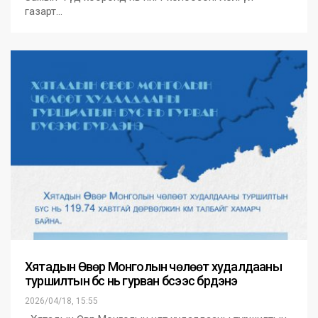
газарт…
Хятадын Өвөр Монголын чөлөөт худалдааны
туршилтын бүс нь гурван бүсээс бүрдэнэ
2026/04/18, 15:55