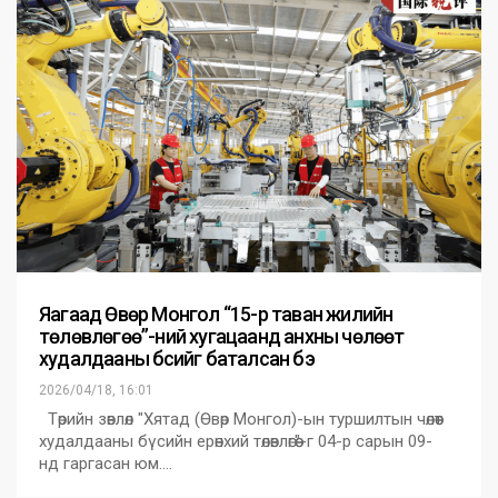
Яагаад Өвөр Монгол “15-р таван жилийн
төлөвлөгөө”-ний хугацаанд анхны чөлөөт
худалдааны бүсийг баталсан бэ
2026/04/18, 16:01
Төрийн зөвлөл "Хятад (Өвөр Монгол)-ын туршилтын чөлөөт
худалдааны бүсийн ерөнхий төлөвлөгөө"-г 04-р сарын 09-
нд гаргасан юм.…