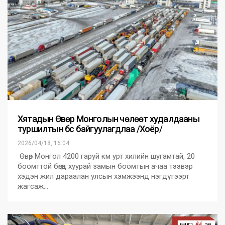
Хятадын Өвөр Монголын чөлөөт худалдааны
туршилтын бүс байгуулагдлаа /Хоёр/
2026/04/18, 16:04
Өвөр Монгол 4200 гаруй км урт хилийн шугамтай, 20
боомттой бөгөөд хуурай замын боомтын ачаа тээвэр
хэдэн жил дараалан улсын хэмжээнд нэгдүгээрт
жагсаж…