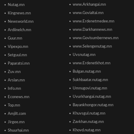
улсаас 67-рт бичигджээ
www.Arkhangai.mn
Nutag.mn
2026/06/18 17:53
www.Govialtai.mn
Kingnews.mn
www.Erdenetmedee.mn
Newsworld.mn
Пакистаны мэдэгдлийн дараа газрын тосны үнэ
буурлаа
www.Darkhannews.mn
Ardiinelch.mn
2026/06/18 11:27
www.Govisumbernews.mn
Guur.mn
www.Selengenutag.mn
Vipexpo.mn
Элсэлтийн Шалгалт зохион байгуулах
Uvsnutag.mn
Setguul.mn
ТӨВҮҮДИЙН БАЙРШИЛ
2026/06/17 12:20
www.Erdenetkhot.mn
Paparatsi.mn
Bulgan.nutag.mn
Zuv.mn
Отгонтэнгэр хайрханы тахилгад оролцохоор
Sukhbaatar.nutag.mn
Arslan.mn
ирж буй иргэдийн анхааралд
2026/06/16 15:28
Umnugovi.nutag.mn
Info.mn
Uvurkhangai.nutag.mn
Econews.mn
Парламент хар тамхины хэргийн ялын
Bayankhongor.nutag.mn
Top.mn
бодлогыг чангатгах хуулийг хэлэлцэж эхлэв
Khuvsgul.nutag.mn
Amjilt.com
2026/06/16 15:49
Zavkhan.nutag.mn
Jirgee.mn
Khovd.nutag.mn
Ши Жиньпин Монголд айлчилна
Shuurhai.mn