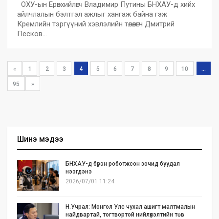
ОХУ-ын Ерөнхийлөгч Владимир Путины БНХАУ-д хийх
айлчлалын бэлтгэл ажлыг хангаж байна гэж
Кремлийн тэргүүний хэвлэлийн төлөөлөгч Дмитрий
Песков…
«
1
2
3
4
5
6
7
8
9
10
...
95
»
Шинэ мэдээ
БНХАУ-д бүрэн роботжсон зочид буудал
нээгдэнэ
2026/07/01 11:24
Н.Учрал: Монгол Улс чухал ашигт малтмалын
найдвартай, тогтвортой нийлүүлэлтийн төв