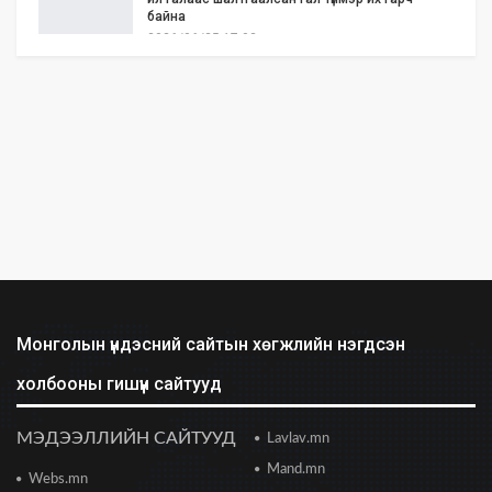
байна
2026/06/25 17:02
Бид илүү нээлттэй, үр ашигтай, ногоон Өвөр
Монголыг харлаа
2026/06/25 12:44
АНУ-ын Сенат Ираны эсрэг цэргийн
ажиллагааг зогсоохыг шаардсан тогтоол
батлав
2026/06/24 14:23
Долоодугаар сарын 10-19-ний хооронд бүх
нийтээр 10 хоног АМАРНА
2026/06/24 13:40
Монголын үндэсний сайтын хөгжлийн нэгдсэн
холбооны гишүүн сайтууд
2028 оны сонгуульд Т.Баярхүү хүч үзэхээ мэдэгдэв
2026/06/23 18:47
МЭДЭЭЛЛИЙН САЙТУУД
Lavlav.mn
Mand.mn
Webs.mn
Цонжин зах: Монголын хамгийн урт