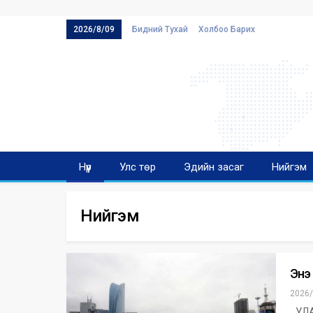
2026/8/09
Бидний Тухай
Холбоо Барих
Нүүр
Улс төр
Эдийн засаг
Нийгэм
Нийгэм
Энэ
2026/
УЛАА