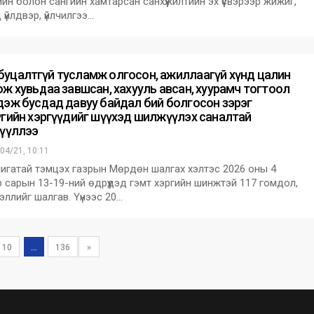
ийн болон сангийн хамтарсан санхүүжилтийн эх үүсвэрээр жижиг,
 үйлдвэр, үйлчилгээ…
өө буцалтгүй тусламж олгосон, ажиллаагүй хүнд цалин
ож хувьдаа завшсан, хахууль авсан, хуурамч тогтоол
дэж бусдад давуу байдал бий болгосон зэрэг
үгийн хэргүүдийг шүүхэд шилжүүлэх саналтай
гүүллээ
04/21, 10:11
гатай тэмцэх газрын Мөрдөн шалгах хэлтэс 2026 оны 4
р сарын 13-19-ний өдрүүдэд гэмт хэргийн шинжтэй 117 гомдол,
ллийг шалгав. Үүнээс 20…
10
...
136
»