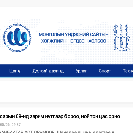
Цаг үе
Дэлхий дахинд
Урлаг
Спорт
Техн
 сарын 08-нд зарим нутгаар бороо, нойтон цас орно
05/06, 09:37
НБААТАР ХОТ ОРЧМООР: Шөнөдөө үүлшинэ, өдөртөө үүл