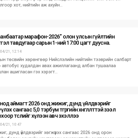
лгоор хот, нийтийн аж ахуйн…
аанбаатар марафон-2026” олон улсын гүйлтийн
гэл тавдугаар сарын 1-ний 17:00 цагт дуусна.
04/21, 12:14
н төсвийн хөрөнгөөр Нийслэлийн нийтийн тээврийн салбарт
 автобус худалдан авах ажиллагаанд албан тушаалаа
улан ашигласан гэх хэрэгт…
нод аймагт 2026 онд жижиг, дунд үйлдвэрийг
үүлэх сангаас 5,0 тэрбум төгрөгийн хөнгөлөлттэй зээл
хоор төслийг хүлээн авч эхэллээ
04/21, 10:47
г, дунд үйлдвэрийг хөгжүүлэх сангаас 2026 онд орон