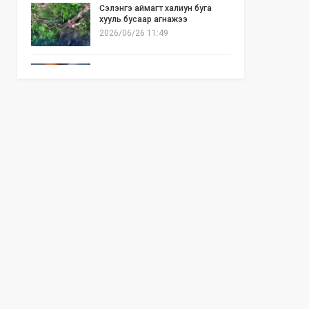
Сэлэнгэ аймагт халиун буга
хууль бусаар агнажээ
2026/06/26 11:49
Б.Отгонзаяа: Орон сууцны
хогийн бункер дэх ил галаас
шалтгаалсан гал түймэр их гарч
байна
2026/06/25 17:02
Бид илүү нээлттэй, үр ашигтай,
ногоон Өвөр Монголыг харлаа
2026/06/25 12:44
АНУ-ын Сенат Ираны эсрэг
цэргийн ажиллагааг зогсоохыг
шаардсан тогтоол батлав
2026/06/24 14:23
Долоодугаар сарын 10-19-ний
хооронд бүх нийтээр 10 хоног
АМАРНА
2026/06/24 13:40