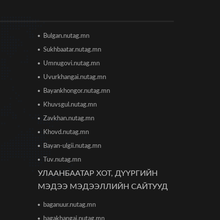
2026/06/16 12:47
Дэлхийн банк 2026 оны
дэлхийн эдийн засгийн
Bulgan.nutag.mn
өсөлтийн төсөөллөө
бууруулжээ
Sukhbaatar.nutag.mn
2026/06/12 18:05
Umnugovi.nutag.mn
Европын Төв банк 2023 оноос
Uvurkhangai.nutag.mn
хойш анх удаа бодлогын хүүгээ
Bayankhongor.nutag.mn
өсгөжээ
2026/06/12 15:05
Khuvsgul.nutag.mn
Zavkhan.nutag.mn
Богдхан ууланд хортон шавж
устгалын бодис цацаж байгаа
Khovd.nutag.mn
тул 10-14 хоног ойд чөлөөт
Bayan-ulgii.nutag.mn
цагаа өнгөрөөхгүй байхыг зөвлөв
2026/06/10 12:09
Tuv.nutag.mn
УЛААНБААТАР ХОТ, ДҮҮРГИЙН
Улаанбаатар хотын инженер
хангамжийн ажлуудын нөхөн
МЭДЭЭ МЭДЭЭЛЛИЙН САЙТУУД
сэргээлт, аюулгүй байдлыг бүрэн
хангахыг үүрэг болголоо
baganuur.nutag.mn
2026/06/08 15:44
bagakhangai.nutag.mn