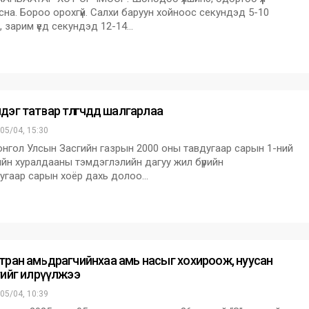
сна. Бороо орохгүй. Салхи баруун хойноос секундэд 5-10
, зарим үед секундэд 12-14…
эг татвар төлөгчдөд шалгарлаа
05/04, 15:30
ол Улсын Засгийн газрын 2000 оны тавдугаар сарын 1-ний
йн хуралдааны тэмдэглэлийн дагуу жил бүрийн
угаар сарын хоёр дахь долоо…
тран амьдрагчийнхаа амь насыг хохироож, нуусан
гийг илрүүлжээ
05/04, 10:39