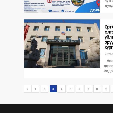
нутг
дунд
Өөрт
олг
үйл
эрү
хүр
2026/
Авли
дүгээ
мэдээ
«
1
2
3
4
5
6
7
8
9