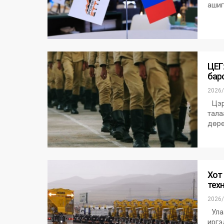
ашиг
ЦЕГ:
бар
2026/
Цэрг
тала
дөрө
Хот
тех
2026/
Улаа
иргэ