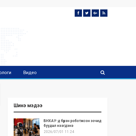
ологи
Видео
Шинэ мэдээ
БНХАУ-д бүрэн роботжсон зочид
буудал нээгдэнэ
2026/07/01 11:24