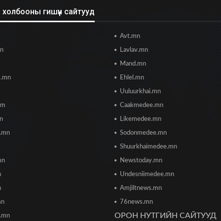
холбооны гишүүн сайтууд
Avt.mn
mn
Lavlav.mn
Mand.mn
s.mn
Ehlel.mn
Uuluurkhai.mn
om
Caakmedee.mn
mn
Likemedee.mn
i.mn
Sodonmedee.mn
Shuurkhaimedee.mn
mn
Newstoday.mn
n
Undesniimedee.mn
n
Amjiltnews.mn
mn
76news.mn
ОРОН НУТГИЙН САЙТУУД
h.mn