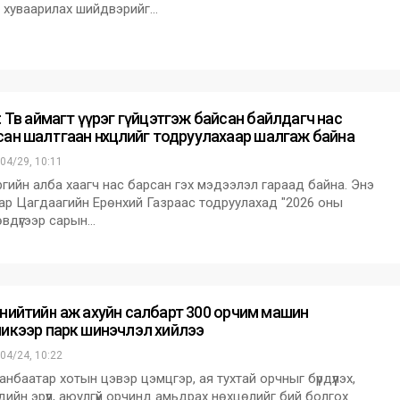
 хуваарилах шийдвэрийг…
 Төв аймагт үүрэг гүйцэтгэж байсан байлдагч нас
сан шалтгаан нөхцөлийг тодруулахаар шалгаж байна
04/29, 10:11
ийн алба хаагч нас барсан гэх мэдээлэл гараад байна. Энэ
ар Цагдаагийн Ерөнхий Газраас тодруулахад "2026 оны
вдүгээр сарын…
 нийтийн аж ахуйн салбарт 300 орчим машин
никээр парк шинэчлэл хийлээ
04/24, 10:22
нбаатар хотын цэвэр цэмцгэр, ая тухтай орчныг бүрдүүлэх,
дийн эрүүл, аюулгүй орчинд амьдрах нөхцөлийг бий болгох