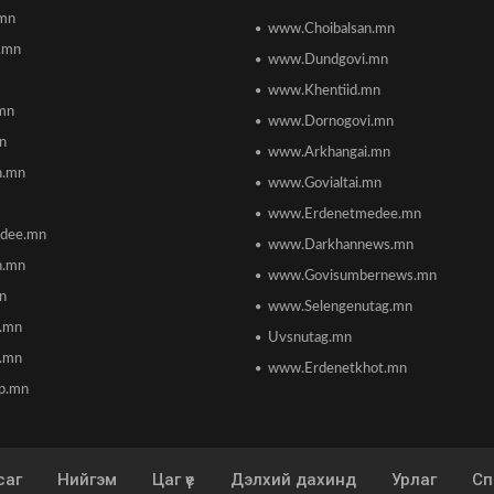
.mn
www.Choibalsan.mn
.mn
www.Dundgovi.mn
www.Khentiid.mn
mn
www.Dornogovi.mn
n
www.Arkhangai.mn
h.mn
www.Govialtai.mn
www.Erdenetmedee.mn
dee.mn
www.Darkhannews.mn
h.mn
www.Govisumbernews.mn
mn
www.Selengenutag.mn
n.mn
Uvsnutag.mn
.mn
www.Erdenetkhot.mn
p.mn
саг
Нийгэм
Цаг үе
Дэлхий дахинд
Урлаг
Сп