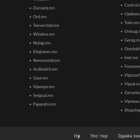
Control
Dursamj.mn
Updown
Ord.mn
Toim.mn
Teeverchid.mn
Untsug.
Window.mn
Gereg.m
Nutag.mn
Ontslok
Kingnews.mn
Inet.mn
Newsworld.mn
Focusme
Ardiinelch.mn
Vipzuuc
Guur.mn
Vipzar.
Vipexpo.mn
Zarsoni
Setguul.mn
Vipnews
Paparatsi.mn
Shopsho
Нүүр
Улс төр
Эдийн за