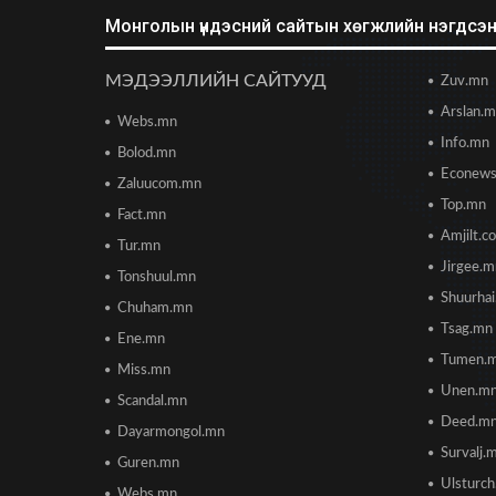
Монголын үндэсний сайтын хөгжлийн нэгдсэн 
МЭДЭЭЛЛИЙН САЙТУУД
Zuv.mn
Arslan.
Webs.mn
Info.mn
Bolod.mn
Econew
Zaluucom.mn
Top.mn
Fact.mn
Amjilt.c
Tur.mn
Jirgee.
Tonshuul.mn
Shuurha
Chuham.mn
Tsag.mn
Ene.mn
Tumen.
Miss.mn
Unen.m
Scandal.mn
Deed.m
Dayarmongol.mn
Survalj.
Guren.mn
Ulsturc
Webs.mn