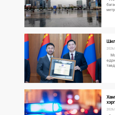
бага
метр
Шилд
2026/
Монг
өдри
тавд
Хам
хэр
2026/