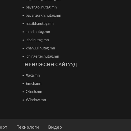
Энэ сарын 15-наас 10 аймагт
bayangol.nutag.mn
загас агнах зөвшөөрөл олгоно
bayanzurkh.nutag.mn
2026/06/08 15:26
nalaikh.nutag.mn
skhd.nutag.mn
“Сэлбэ 20 минутын хот” төслийн
бүтээн байгуулалт үргэлжилж
sbd.nutag.mn
байна
2026/06/08 13:15
khanuul.nutag.mn
chingeltei.nutag.mn
Трамп: Израил, Хезболла
ТӨРӨЛЖСӨН САЙТУУД
мөргөлдөөнөө зогсоохыг
зөвшөөрсөн
Xaxa.mn
2026/06/08 13:53
Emch.mn
Н.Учрал: Зөвшөөрөл авахад
Otoch.mn
өндөр шаардлагатай хэр нь
олгосны дараа хяналтгүй байдаг
Window.mn
урвуу тогтолцоог үгүй болгоно
2026/06/08 11:33
ОСНААУГ-ын дарга
Ч.Мэндбаярыг хотын ерөнхий
орт
Технологи
Видео
менежерээр томилжээ