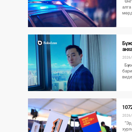
Өнгө
алга
мөрд
Бүжи
анха
2026/
Бүжи
бари
виде
1072
2026/
“Эрд
хурл