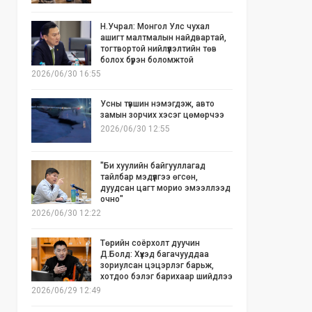
Н.Учрал: Монгол Улс чухал
ашигт малтмалын найдвартай,
тогтвортой нийлүүлэлтийн төв
болох бүрэн боломжтой
2026/06/30 16:55
Усны түвшин нэмэгдэж, авто
замын зорчих хэсэг цөмөрчээ
2026/06/30 12:55
"Би хуулийн байгууллагад
тайлбар мэдүүлгээ өгсөн,
дуудсан цагт морио эмээллээд
очно"
2026/06/30 12:22
Төрийн соёрхолт дуучин
Д.Болд: Хүүхэд багачууддаа
зориулсан цэцэрлэг барьж,
хотдоо бэлэг барихаар шийдлээ
2026/06/29 12:49