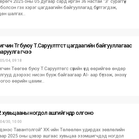
рөгч 2025 оны 05 дугаар сард иргэн 36 настай “З” сураггүй
 болсон гэх хэрэг цагдаагийн байгууллагад бүртгэгдэж,
өн шалгах…
гчин Төөгөө буюу Т.Саруултөгст цагдаагийн байгууллагаас
аруулга өгчээ
05/04, 09:18
гчин Төөгөө буюу Т.Саруултөгс сүүлийн үед өөрийгөө өндөр
лгууд дээрээс нисэн бууж байгаагаар AI- аар бүтээж, энэхүү
огоо өөрийн цахим…
 хувьцааны ногдол ашгийг өнөөдөр олгоно
04/30, 10:00
энэс Тавантолгой” ХК-ийн Төлөөлөн удирдах зөвлөлийн
аар 2025 оны цэвэр ашгаас хувьцаа эзэмшигчдэд ногдол