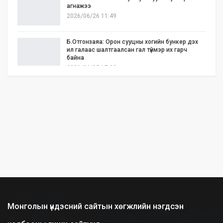
агнажээ
2026/06/26 11:49
Б.Отгонзаяа: Орон сууцны хогийн бункер дэх
ил галаас шалтгаалсан гал түймэр их гарч
байна
2026/06/25 17:02
Бид илүү нээлттэй, үр ашигтай, ногоон Өвөр
Монголыг харлаа
2026/06/25 12:44
АНУ-ын Сенат Ираны эсрэг цэргийн
ажиллагааг зогсоохыг шаардсан тогтоол
батлав
2026/06/24 14:23
Долоодугаар сарын 10-19-ний хооронд бүх
нийтээр 10 хоног АМАРНА
2026/06/24 13:40
Монголын үндэсний сайтын хөгжлийн нэгдсэн