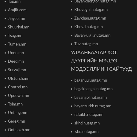
Парламент хар тамхины хэргийн ялын
Bayankhongor.nutag.mn
Top.mn
бодлогыг чангатгах хуулийг хэлэлцэж эхлэв
Khuvsgul.nutag.mn
Amjilt.com
2026/06/16 15:49
Zavkhan.nutag.mn
Jirgee.mn
Khovd.nutag.mn
Ши Жиньпин Монголд айлчилна
Shuurhai.mn
2026/06/16 13:54
Bayan-ulgii.nutag.mn
Tsag.mn
Tuv.nutag.mn
Tumen.mn
УЛААНБААТАР ХОТ,
Unen.mn
"The MongolZ" баг IEM Cologne Major-2026
тэмцээнийг гуравдугаар шатнаас өндөрлүүллээ
ДҮҮРГИЙН МЭДЭЭ
Deed.mn
2026/06/16 12:43
МЭДЭЭЛЛИЙН САЙТУУД
Survalj.mn
Ulsturch.mn
baganuur.nutag.mn
ТЦА: Согтуугаар автомашин жолоодож долоон
тээврийн хэрэгсэл мөргөсөн этгээдийг
Control.mn
bagakhangai.nutag.mn
саатуулсан
Updown.mn
2026/06/16 12:47
bayangol.nutag.mn
Toim.mn
bayanzurkh.nutag.mn
Дэлхийн банк 2026 оны дэлхийн эдийн засгийн
Untsug.mn
nalaikh.nutag.mn
өсөлтийн төсөөллөө бууруулжээ
2026/06/12 18:05
Gereg.mn
skhd.nutag.mn
Ontslokh.mn
sbd.nutag.mn