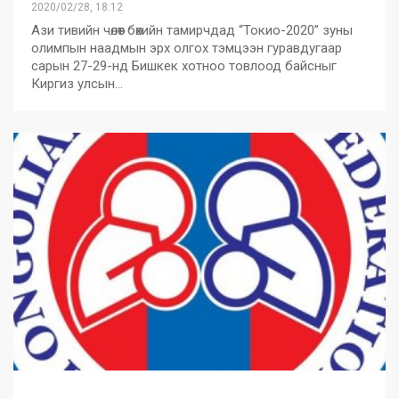
2020/02/28, 18:12
Ази тивийн чөлөөт бөхийн тамирчдад “Токио-2020” зуны
олимпын наадмын эрх олгох тэмцээн гуравдугаар
сарын 27-29-нд Бишкек хотноо товлоод байсныг
Киргиз улсын…