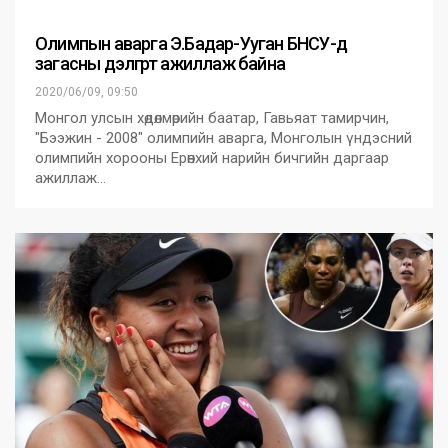
Олимпын аварга Э.Бадар-Ууган БНСУ-д
загасны дэлгүүрт ажиллаж байна
2020/06/09, 09:50
Монгол улсын хөдөлмөрийн баатар, Гавьяат тамирчин,
"Бээжин - 2008" олимпийн аварга, Монголын үндэсний
олимпийн хорооны Ерөнхий нарийн бичгийн даргаар
ажиллаж…