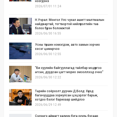
нээгдэнэ
2026/07/01 11:24
Н.Учрал: Монгол Улс чухал ашигт малтмалын
найдвартай, тогтвортой нийлүүлэлтийн төв
болох бүрэн боломжтой
2026/06/30 16:55
Усны түвшин нэмэгдэж, авто замын зорчих
хэсэг цөмөрчээ
2026/06/30 12:55
"Би хуулийн байгууллагад тайлбар мэдүүлгээ
өгсөн, дуудсан цагт морио эмээллээд очно"
2026/06/30 12:22
Төрийн соёрхолт дуучин Д.Болд: Хүүхэд
багачууддаа зориулсан цэцэрлэг барьж,
хотдоо бэлэг барихаар шийдлээ
2026/06/29 12:49
Сэлэнгэ аймагт халиун буга хууль бусаар