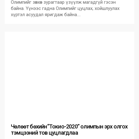
Олимпийг зөвхөн зурагтаар үзүүлж магадгүй гэсэн
байна. Үүнээс гадна Олимпийг цуцлах, хойшлуулах
хүртэл асуудал яригдаж байна.…
Чөлөөт бөхийн“Токио-2020” олимпын эрх олгох
тэмцээний тов цуцлагдлаа