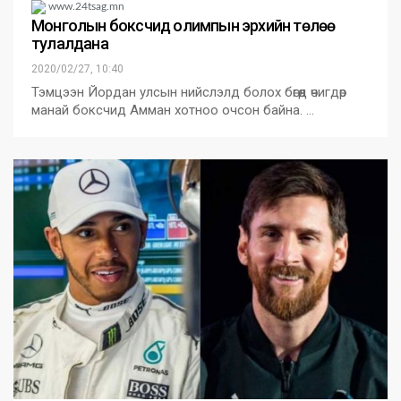
www.24tsag.mn
Монголын боксчид олимпын эрхийн төлөө
тулалдана
2020/02/27, 10:40
Тэмцээн Йордан улсын нийслэлд болох бөгөөд өчигдөр
манай боксчид Амман хотноо очсон байна. …