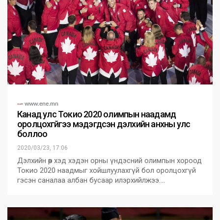
www.ene.mn
Канад улс Токио 2020 олимпын наадамд
оролцохгүйгээ мэдэгдсэн дэлхийн анхны улс
боллоо
2020/03/23, 17:06
Дэлхийн өөр хэд хэдэн орны үндэсний олимпын хороод
Токио 2020 наадмыг хойшлуулахгүй бол оролцохгүй
гэсэн саналаа албан бусаар илэрхийлжээ.…