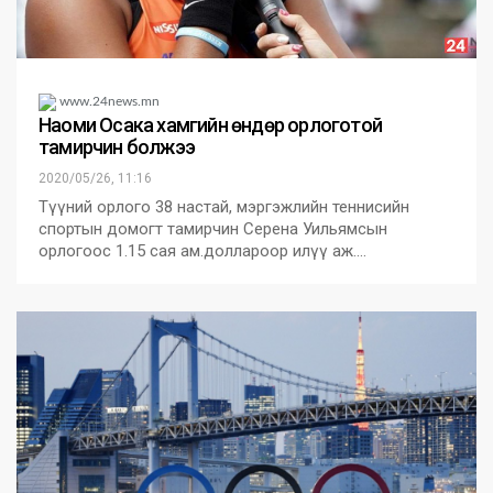
www.24news.mn
Наоми Осака хамгийн өндөр орлоготой
тамирчин болжээ
2020/05/26, 11:16
Түүний орлого 38 настай, мэргэжлийн теннисийн
спортын домогт тамирчин Серена Уильямсын
орлогоос 1.15 сая ам.доллароор илүү аж.…