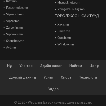
Европын Төв банк 2023 оноос хойш анх удаа
Inet.mn
khanuul.nutag.mn
бодлогын хүүгээ өсгөжээ
Focusmedee.mn
2026/06/12 15:05
chingeltei.nutag.mn
Vipzuuch.mn
ТӨРӨЛЖСӨН САЙТУУД
Vipzar.mn
Богдхан ууланд хортон шавж устгалын бодис
Xaxa.mn
цацаж байгаа тул 10-14 хоног ойд чөлөөт
Zarsonin.mn
цагаа өнгөрөөхгүй байхыг зөвлөв
Emch.mn
2026/06/10 12:09
Vipnews.mn
Otoch.mn
Shopshop.mn
Улаанбаатар хотын инженер хангамжийн
Window.mn
ажлуудын нөхөн сэргээлт, аюулгүй байдлыг
Avt.mn
бүрэн хангахыг үүрэг болголоо
2026/06/08 15:44
Нүүр
Улс төр
Эдийн засаг
Нийгэм
Цаг үе
Энэ сарын 15-наас 10 аймагт загас агнах
зөвшөөрөл олгоно
2026/06/08 15:26
Дэлхий дахинд
Урлаг
Спорт
Технологи
“Сэлбэ 20 минутын хот” төслийн бүтээн
Видео
байгуулалт үргэлжилж байна
2026/06/08 13:15
© 2020 -
Webs.mn
. Бүх эрх хуулиар хамгаалагдсан.