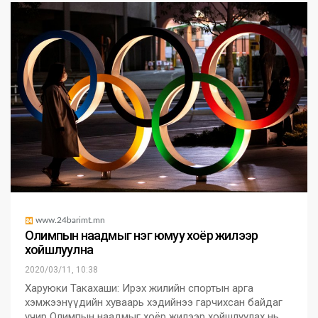
www.24barimt.mn
Олимпын наадмыг нэг юмуу хоёр жилээр
хойшлуулна
2020/03/11, 10:38
Харуюки Такахаши: Ирэх жилийн спортын арга
хэмжээнүүдийн хуваарь хэдийнээ гарчихсан байдаг
учир Олимпын наадмыг хоёр жилээр хойшлуулах нь