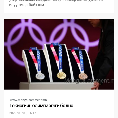
илүү амар байх юм.…
www.mongolcomment.mn
Токиогийн олимп үзэгчгүй болно
2020/03/03, 16:16