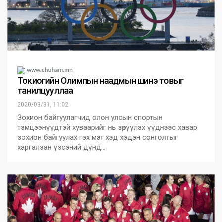
www.chuham.mn
Токиогийн Олимпын наадмын шинэ товыг
танилцууллаа
2020/03/31, 11:02
Зохион байгуулагчид олон улсын спортын
тэмцээнүүдтэй хуваарийг нь зөрүүлэх үүднээс хавар
зохион байгуулах гэх мэт хэд хэдэн сонголтыг
харгалзан үзсэний дүнд…