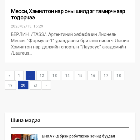
Месси, Хэмилтон нар оны шилдэг тамирчнаар
тодорчээ
2020/02/18, 15:29
БЕРЛИН. /TASS/. Аргентиний хөлбөмбөгчин Лионель
Месси, "Формула-1" уралдааны британи нисэгч Льюис
Хэмилтон нар дэлхийн спортын "Лауреус" академийн
/Laureus…
«
1
...
12
13
14
15
16
17
18
19
20
21
»
Шинэ мэдээ
БНХАУ-д бүрэн роботжсон зочид буудал