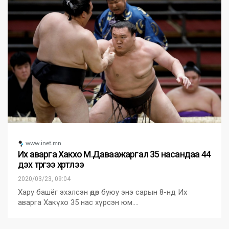
www.inet.mn
Их аварга Хакүхо М.Даваажаргал 35 насандаа 44
дэх түрүүгээ хүртлээ
2020/03/23, 09:04
Хару башёг эхэлсэн өдөр буюу энэ сарын 8-нд Их
аварга Хакүхо 35 нас хүрсэн юм.…