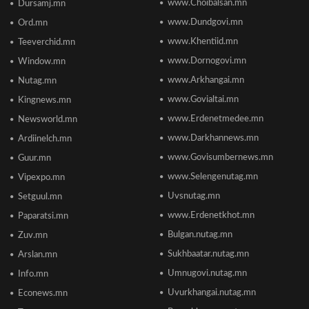
www.Choibalsan.mn
Сонсголгүй төрийн СОНСГОЛ-2
Dursamj.mn
2026/06/19 10:08
www.Dundgovi.mn
Ord.mn
www.Khentiid.mn
Teeverchid.mn
www.Dornogovi.mn
Window.mn
Монгол Улсын дэлхийд өрсөлдөх чадвар 75
улсаас 67-рт бичигджээ
www.Arkhangai.mn
Nutag.mn
2026/06/18 17:53
www.Govialtai.mn
Kingnews.mn
www.Erdenetmedee.mn
Newsworld.mn
Пакистаны мэдэгдлийн дараа газрын тосны үнэ
буурлаа
www.Darkhannews.mn
Ardiinelch.mn
2026/06/18 11:27
www.Govisumbernews.mn
Guur.mn
www.Selengenutag.mn
Vipexpo.mn
Элсэлтийн Шалгалт зохион байгуулах
Uvsnutag.mn
Setguul.mn
ТӨВҮҮДИЙН БАЙРШИЛ
2026/06/17 12:20
www.Erdenetkhot.mn
Paparatsi.mn
Bulgan.nutag.mn
Zuv.mn
Отгонтэнгэр хайрханы тахилгад оролцохоор
Sukhbaatar.nutag.mn
Arslan.mn
ирж буй иргэдийн анхааралд
2026/06/16 15:28
Umnugovi.nutag.mn
Info.mn
Uvurkhangai.nutag.mn
Econews.mn