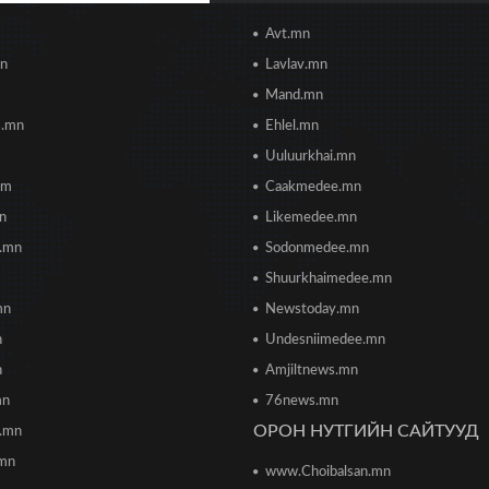
Avt.mn
mn
Lavlav.mn
Mand.mn
s.mn
Ehlel.mn
Uuluurkhai.mn
om
Caakmedee.mn
mn
Likemedee.mn
i.mn
Sodonmedee.mn
Shuurkhaimedee.mn
mn
Newstoday.mn
n
Undesniimedee.mn
n
Amjiltnews.mn
mn
76news.mn
ОРОН НУТГИЙН САЙТУУД
h.mn
.mn
www.Choibalsan.mn