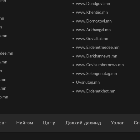
.mn
www.Dundgovi.mn
www.Khentiid.mn
mn
www.Dornogovi.mn
n
www.Arkhangai.mn
h.mn
www.Govialtai.mn
www.Erdenetmedee.mn
dee.mn
www.Darkhannews.mn
h.mn
www.Govisumbernews.mn
mn
www.Selengenutag.mn
n.mn
Uvsnutag.mn
.mn
www.Erdenetkhot.mn
p.mn
саг
Нийгэм
Цаг үе
Дэлхий дахинд
Урлаг
Сп