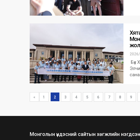
Хят
Мон
жол
2026/
Бүх 
Элчи
сана
«
1
2
3
4
5
6
7
8
9
Монголын үндэсний сайтын хөгжлийн нэгдсэн 