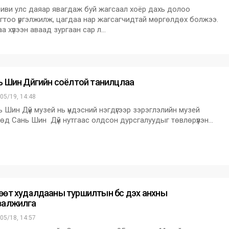
ви улс даяар явагдаж буй жагсаал хоёр дахь долоо
гтоо үргэлжилж, цагдаа нар жагсагчидтай мөргөлдөх болжээ.
а хүлээн аваад зургаан сар л…
ь Шин Дүйгийн соёлтой танилцлаа
05/19, 14:48
 Шин Дүй музей нь үндэсний нэгдүгээр зэрэглэлийн музей
өд Сань Шин Дүй нутгаас олдсон дурсгалуудыг төвлөрүүлэн…
өөт худалдааны туршилтын бүс дэх анхны
валжилга
05/18, 14:57