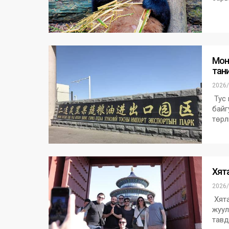
Монг
тан
2026/
Тус 
байг
төрл
Хят
2026/
Хята
жуул
тавд