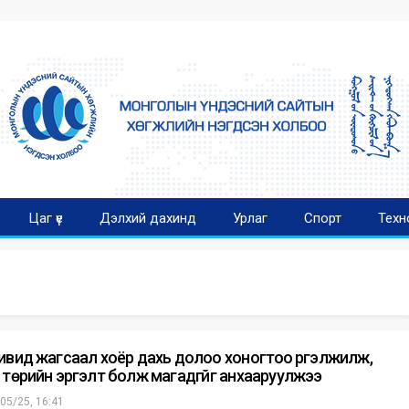
Цаг үе
Дэлхий дахинд
Урлаг
Спорт
Техн
ивид жагсаал хоёр дахь долоо хоногтоо үргэлжилж,
 төрийн эргэлт болж магадгүйг анхааруулжээ
05/25, 16:41