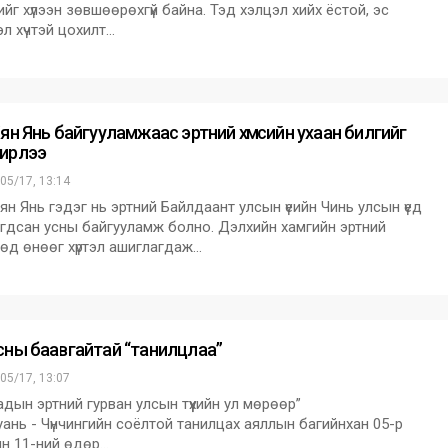
ийг хүлээн зөвшөөрөхгүй байна. Тэд хэлцэл хийх ёстой, эс
эл хүчтэй цохилт…
ян Янь байгууламжаас эртний хүмүүсийн ухаан билгийг
ирлээ
05/17, 13:14
ян Янь гэдэг нь эртний Байлдаант улсын үеийн Чинь улсын үед
гдсан усны байгууламж болно. Дэлхийн хамгийн эртний
өд өнөөг хүртэл ашиглагдаж…
сны баавгайтай “танилцлаа”
05/17, 13:07
адын эртний гурван улсын түүхийн ул мөрөөр”
ань - Чүнчингийн соёлтой танилцах аяллын багийнхан 05-р
н 11-ний өдөр…