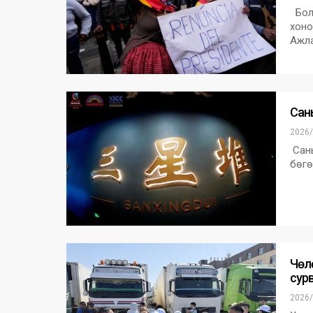
Боли
хоно
Ажла
Сан
2026/
Сань
бөгө
Чөл
сур
2026/