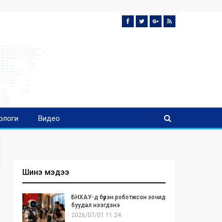
ологи
Видео
Шинэ мэдээ
БНХАУ-д бүрэн роботжсон зочид
буудал нээгдэнэ
2026/07/01 11:24