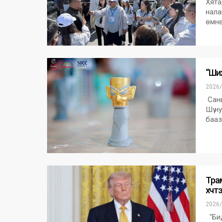
Хята
нала
өмнө
“Шиж
2026/
Сань
Шү н
бааз
Тра
хүчт
2026/
"Бид