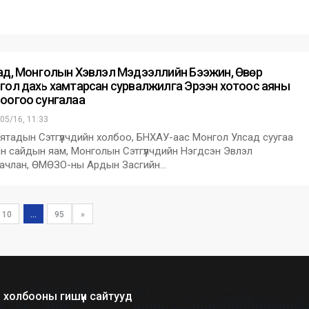
ад, Монголын Хэвлэл Мэдээллийн Бээжин, Өвөр
гол дахь хамтарсан сурвалжилга Эрээн хотоос аяны
оогоо сунгалаа
05/16, 11:33
Хятадын Сэтгүүлчдийн холбоо, БНХАУ-аас Монгол Улсад суугаа
н сайдын яам, Монголын Сэтгүүлчдийн Нэгдсэн Эвлэл
ачлан, ӨМӨЗО-ны Ардын Засгийн…
10
...
95
»
холбооны гишүүн сайтууд