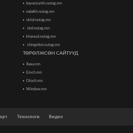
bayanzurkh.nutag.mn
Энэ сарын 15-наас 10 аймагт
nalaikh.nutag.mn
загас агнах зөвшөөрөл олгоно
2026/06/08 15:26
skhd.nutag.mn
sbd.nutag.mn
“Сэлбэ 20 минутын хот” төслийн
khanuul.nutag.mn
бүтээн байгуулалт үргэлжилж
байна
chingeltei.nutag.mn
2026/06/08 13:15
ТӨРӨЛЖСӨН САЙТУУД
Трамп: Израил, Хезболла
Xaxa.mn
мөргөлдөөнөө зогсоохыг
зөвшөөрсөн
Emch.mn
2026/06/08 13:53
Otoch.mn
Window.mn
Н.Учрал: Зөвшөөрөл авахад
өндөр шаардлагатай хэр нь
олгосны дараа хяналтгүй байдаг
урвуу тогтолцоог үгүй болгоно
2026/06/08 11:33
орт
Технологи
Видео
ОСНААУГ-ын дарга
Ч.Мэндбаярыг хотын ерөнхий
менежерээр томилжээ