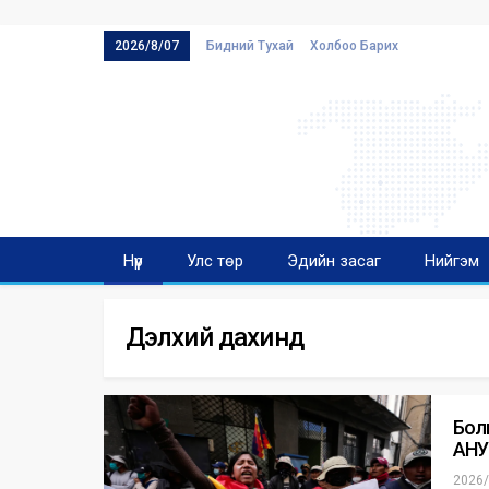
2026/8/07
Бидний Тухай
Холбоо Барих
Нүүр
Улс төр
Эдийн засаг
Нийгэм
Дэлхий дахинд
Бол
АНУ
2026/