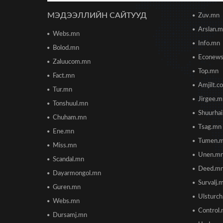
МЭДЭЭЛЛИЙН САЙТУУД
Zuv.mn
Arslan.
Webs.mn
Info.mn
Bolod.mn
Econew
Zaluucom.mn
Top.mn
Fact.mn
Amjilt.c
Tur.mn
Jirgee.
Tonshuul.mn
Shuurha
Chuham.mn
Tsag.mn
Ene.mn
Tumen.
Miss.mn
Unen.m
Scandal.mn
Deed.m
Dayarmongol.mn
Survalj.
Guren.mn
Ulsturc
Webs.mn
Control
Dursamj.mn