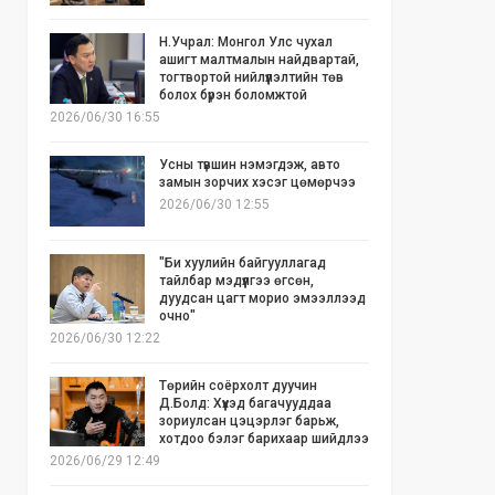
Н.Учрал: Монгол Улс чухал
ашигт малтмалын найдвартай,
тогтвортой нийлүүлэлтийн төв
болох бүрэн боломжтой
2026/06/30 16:55
Усны түвшин нэмэгдэж, авто
замын зорчих хэсэг цөмөрчээ
2026/06/30 12:55
"Би хуулийн байгууллагад
тайлбар мэдүүлгээ өгсөн,
дуудсан цагт морио эмээллээд
очно"
2026/06/30 12:22
Төрийн соёрхолт дуучин
Д.Болд: Хүүхэд багачууддаа
зориулсан цэцэрлэг барьж,
хотдоо бэлэг барихаар шийдлээ
2026/06/29 12:49