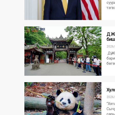
суур
тэгв
Дү Ж
биш
2026/
Дү Ж
бари
бөгө
Хул
2026/
“Хят
Сычу
сары