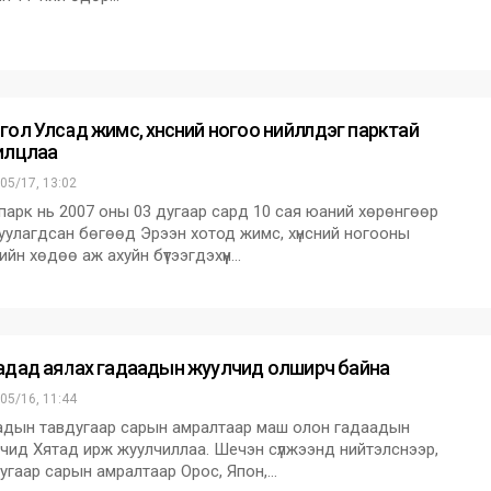
ол Улсад жимс, хүнсний ногоо нийлүүлдэг парктай
илцлаа
05/17, 13:02
парк нь 2007 оны 03 дугаар сард 10 сая юаний хөрөнгөөр
уулагдсан бөгөөд Эрээн хотод жимс, хүнсний ногооны
ийн хөдөө аж ахуйн бүтээгдэхүүн…
адад аялах гадаадын жуулчид олширч байна
05/16, 11:44
дын тавдугаар сарын амралтаар маш олон гадаадын
чид Хятад ирж жуулчиллаа. Шечэн сүлжээнд нийтэлснээр,
угаар сарын амралтаар Орос, Япон,…