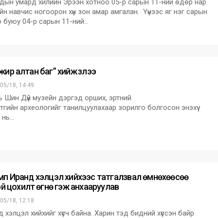
дын умард хилийн Эрээн хотноо 05-р сарын 11-ний өдөр нар
йн навчис ногоорон хүн зон амар амгалан. Үүнээс яг нэг сарын
 буюу 04-р сарын 11-ний…
ир алтан баг” хийж үзлээ
05/18, 14:49
 Шин Дүй музейн дэргэд орших, эртний
утгийн археологийг танилцуулахаар зорилго болгосон энэхүү
 нь…
мп Иранд хэлцэл хийхээс татгалзвал өмнөхөөсөө
эй цохилт өгнө гэж анхааруулав
05/18, 12:18
 хэлцэл хийхийг хүсч байна. Харин тэд бидний хүссэн байр