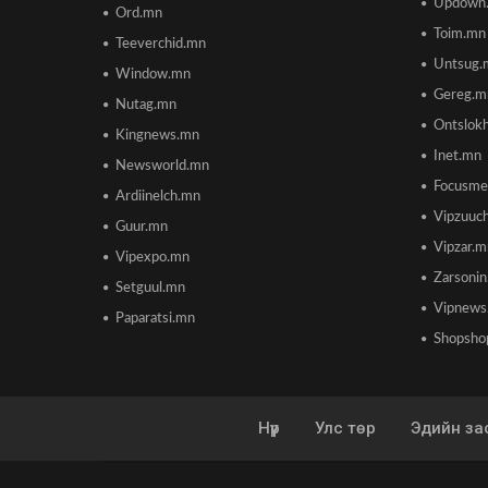
Updown
Ord.mn
Toim.mn
Teeverchid.mn
Untsug.
Window.mn
Gereg.m
Nutag.mn
Ontslok
Kingnews.mn
Inet.mn
Newsworld.mn
Focusme
Ardiinelch.mn
Vipzuuc
Guur.mn
Vipzar.
Vipexpo.mn
Zarsoni
Setguul.mn
Vipnews
Paparatsi.mn
Shopsho
Нүүр
Улс төр
Эдийн за