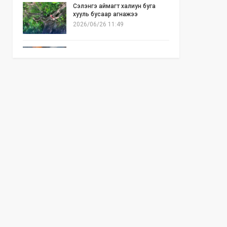
Сэлэнгэ аймагт халиун буга
хууль бусаар агнажээ
2026/06/26 11:49
Б.Отгонзаяа: Орон сууцны
хогийн бункер дэх ил галаас
шалтгаалсан гал түймэр их гарч
байна
2026/06/25 17:02
Бид илүү нээлттэй, үр ашигтай,
ногоон Өвөр Монголыг харлаа
2026/06/25 12:44
АНУ-ын Сенат Ираны эсрэг
цэргийн ажиллагааг зогсоохыг
шаардсан тогтоол батлав
2026/06/24 14:23
Долоодугаар сарын 10-19-ний
хооронд бүх нийтээр 10 хоног
АМАРНА
2026/06/24 13:40