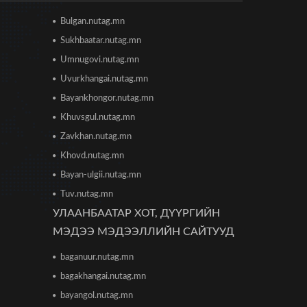
2026/06/16 12:47
Bulgan.nutag.mn
Дэлхийн банк 2026 оны
Sukhbaatar.nutag.mn
дэлхийн эдийн засгийн
өсөлтийн төсөөллөө
Umnugovi.nutag.mn
бууруулжээ
2026/06/12 18:05
Uvurkhangai.nutag.mn
Bayankhongor.nutag.mn
Европын Төв банк 2023 оноос
хойш анх удаа бодлогын хүүгээ
Khuvsgul.nutag.mn
өсгөжээ
Zavkhan.nutag.mn
2026/06/12 15:05
Khovd.nutag.mn
Богдхан ууланд хортон шавж
Bayan-ulgii.nutag.mn
устгалын бодис цацаж байгаа
тул 10-14 хоног ойд чөлөөт
Tuv.nutag.mn
цагаа өнгөрөөхгүй байхыг зөвлөв
УЛААНБААТАР ХОТ, ДҮҮРГИЙН
2026/06/10 12:09
МЭДЭЭ МЭДЭЭЛЛИЙН САЙТУУД
Улаанбаатар хотын инженер
baganuur.nutag.mn
хангамжийн ажлуудын нөхөн
сэргээлт, аюулгүй байдлыг бүрэн
bagakhangai.nutag.mn
хангахыг үүрэг болголоо
2026/06/08 15:44
bayangol.nutag.mn