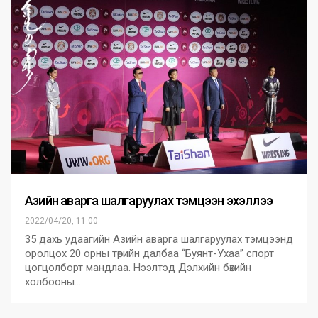
Азийн аварга шалгаруулах тэмцээн эхэллээ
2022/04/20, 11:00
35 дахь удаагийн Азийн аварга шалгаруулах тэмцээнд
оролцох 20 орны төрийн далбаа “Буянт-Ухаа” спорт
цогцолборт мандлаа. Нээлтэд Дэлхийн бөхийн
холбооны…