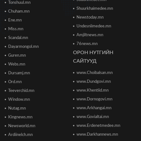
2026/06/20 11:04
Tonshuul.mn
Shuurkhaimedee.mn
Chuham.mn
Б.Даваадалай: Уурхайн менежментээс
Newstoday.mn
Ene.mn
баялгийн удирдлагад шилжиж байна
Undesniimedee.mn
2026/06/19 15:32
Miss.mn
Amjiltnews.mn
Scandal.mn
76news.mn
Сонсголгүй төрийн СОНСГОЛ-2
Dayarmongol.mn
2026/06/19 10:17
ОРОН НУТГИЙН
Guren.mn
САЙТУУД
Webs.mn
www.Choibalsan.mn
Сонсголгүй төрийн СОНСГОЛ-2
Dursamj.mn
2026/06/19 10:08
www.Dundgovi.mn
Ord.mn
www.Khentiid.mn
Teeverchid.mn
www.Dornogovi.mn
Window.mn
Монгол Улсын дэлхийд өрсөлдөх чадвар 75
улсаас 67-рт бичигджээ
www.Arkhangai.mn
Nutag.mn
2026/06/18 17:53
www.Govialtai.mn
Kingnews.mn
www.Erdenetmedee.mn
Newsworld.mn
Пакистаны мэдэгдлийн дараа газрын тосны үнэ
буурлаа
www.Darkhannews.mn
Ardiinelch.mn
2026/06/18 11:27