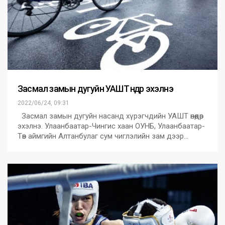
Засмал замын дугуйн УАШТ өнөөдөр эхэлнэ
2022/06/24, 09:31
Засмал замын дугуйн насанд хүрэгчдийн УАШТ өнөөдөр
эхэлнэ. Улаанбаатар-Чингис хаан ОУНБ, Улаанбаатар-
Төв аймгийн Алтанбулаг сум чиглэлийн зам дээр…