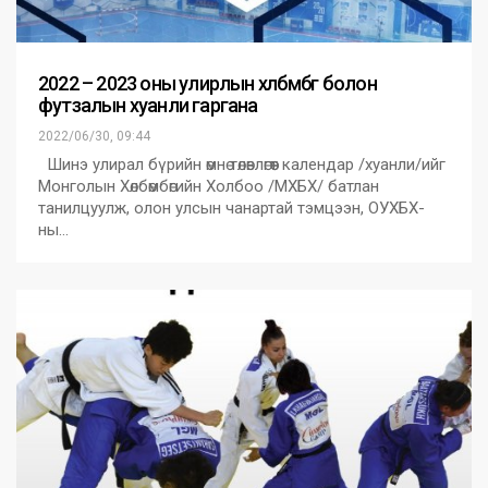
2022 – 2023 оны улирлын хөлбөмбөг болон
футзалын хуанли гаргана
2022/06/30, 09:44
Шинэ улирал бүрийн өмнө төлөвлөгөөт календар /хуанли/ийг
Монголын Хөлбөмбөгийн Холбоо /МХБХ/ батлан
танилцуулж, олон улсын чанартай тэмцээн, ОУХБХ-
ны…