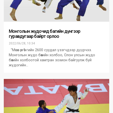
Монголын жүдочид багийн дүнгээр
гуравдугаар байрт орлоо
2022/06/28, 10:34
"Мөсөн өргөө"-гийн 2600 суудал үзэгчдээр дүүрчээ.
Монголын жүдо бөхийн холбоо, Олон улсын жүдо
бөхийн холбоотой хамтран зохион байгуулж буй
жүдогийн…