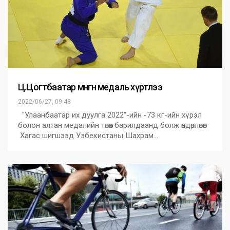
Ц.Цогтбаатар мөнгөн медаль хүртлээ
2022/06/27, 09:43
"Улаанбаатар их дуулга 2022"-ийн -73 кг-ийн хүрэл
болон алтан медалийн төлөөх барилдаанд болж өндөрлөлөө.
Хагас шигшээд Узбекистаны Шахрам…