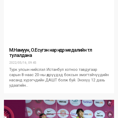
М.Намуун, О.Есүгэн нар өнөөдөр медалийн төлөө
тулалдана
2022/05/16, 09:45
Турк улсын нийслэл Истанбул хотноо тавдугаар
сарын 8-наас 20-ны өдрүүдэд боксын эмэгтэйчүүдийн
насанд хүрэгчдийн ДАШТ болж буй. Энэхүү 12 дахь
удаагийн…