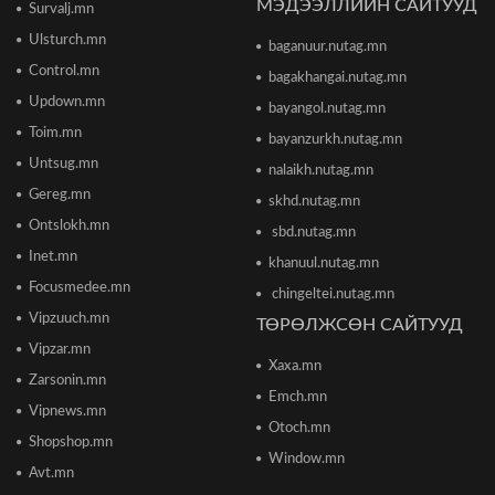
МЭДЭЭЛЛИЙН САЙТУУД
Survalj.mn
Ulsturch.mn
baganuur.nutag.mn
ТЦА: Согтуугаар автомашин жолоодож долоон
тээврийн хэрэгсэл мөргөсөн этгээдийг
Control.mn
bagakhangai.nutag.mn
саатуулсан
Updown.mn
2026/06/16 12:47
bayangol.nutag.mn
Toim.mn
bayanzurkh.nutag.mn
Дэлхийн банк 2026 оны дэлхийн эдийн засгийн
Untsug.mn
nalaikh.nutag.mn
өсөлтийн төсөөллөө бууруулжээ
2026/06/12 18:05
Gereg.mn
skhd.nutag.mn
Ontslokh.mn
sbd.nutag.mn
Европын Төв банк 2023 оноос хойш анх удаа
Inet.mn
khanuul.nutag.mn
бодлогын хүүгээ өсгөжээ
Focusmedee.mn
2026/06/12 15:05
chingeltei.nutag.mn
Vipzuuch.mn
ТӨРӨЛЖСӨН САЙТУУД
Vipzar.mn
Богдхан ууланд хортон шавж устгалын бодис
Xaxa.mn
цацаж байгаа тул 10-14 хоног ойд чөлөөт
Zarsonin.mn
цагаа өнгөрөөхгүй байхыг зөвлөв
Emch.mn
2026/06/10 12:09
Vipnews.mn
Otoch.mn
Shopshop.mn
Улаанбаатар хотын инженер хангамжийн
Window.mn
ажлуудын нөхөн сэргээлт, аюулгүй байдлыг
Avt.mn
бүрэн хангахыг үүрэг болголоо