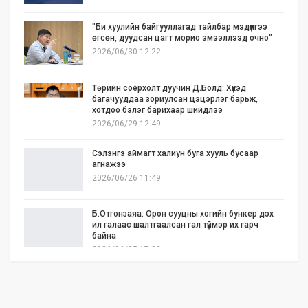
"Би хуулийн байгууллагад тайлбар мэдүүлгээ
өгсөн, дуудсан цагт морио эмээллээд очно"
2026/06/30 12:22
Төрийн соёрхолт дуучин Д.Болд: Хүүхэд
багачууддаа зориулсан цэцэрлэг барьж,
хотдоо бэлэг барихаар шийдлээ
2026/06/29 12:49
Сэлэнгэ аймагт халиун буга хууль бусаар
агнажээ
2026/06/26 11:49
Б.Отгонзаяа: Орон сууцны хогийн бункер дэх
ил галаас шалтгаалсан гал түймэр их гарч
байна
2026/06/25 17:02
Бид илүү нээлттэй, үр ашигтай, ногоон Өвөр
Монголыг харлаа
2026/06/25 12:44