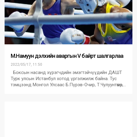
М.Намуун дэлхийн аваргын V байрт шалгарлаа
2022/05/17, 11:50
Боксын насанд хүрэгчдийн эмэгтэйчүүдийн ДАШТ
Турк улсын Истанбул хотод үргэлжилж байна. Тус
тэмцээнд Монгол Улсаас Б.Пүрэв-Очир, Т.Чулуунтөмөр,…