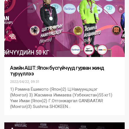
Азийн АШТ: Япон бүсгүйчүүд гурван жинд
түрүүллээ
2022/04/22, 09:31
1) Рэмина Ёшимото (Япон)2) Ц.Намуунцэцэг
(Mонгол) 3) Жасмина Иммаева (Узбекистан)55 кг1)
Үми Имаи (Япон)2) Г.Отгонжаргал GANBAATAR
(Mонгол)3) Sushma SHOKEEN…