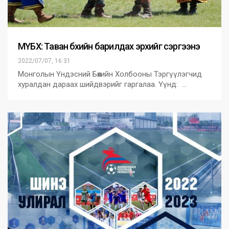
МҮБХ: Таван бөхийн барилдах эрхийг сэргээнэ
2022/07/07, 16:31
Монголын Үндэсний Бөхийн Холбооны Тэргүүлэгчид
хуралдан дараах шийдвэрийг гаргалаа. Үүнд: …