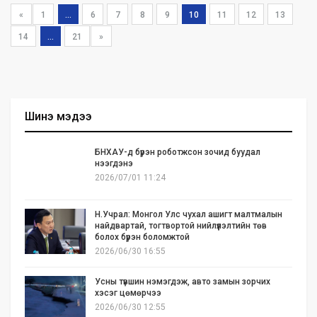
«
1
...
6
7
8
9
10
11
12
13
14
...
21
»
Шинэ мэдээ
БНХАУ-д бүрэн роботжсон зочид буудал
нээгдэнэ
2026/07/01 11:24
Н.Учрал: Монгол Улс чухал ашигт малтмалын
найдвартай, тогтвортой нийлүүлэлтийн төв
болох бүрэн боломжтой
2026/06/30 16:55
Усны түвшин нэмэгдэж, авто замын зорчих
хэсэг цөмөрчээ
2026/06/30 12:55