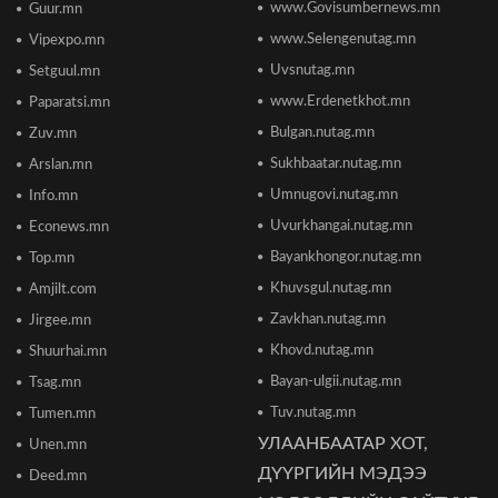
www.Govisumbernews.mn
Guur.mn
www.Selengenutag.mn
Vipexpo.mn
Элсэлтийн Шалгалт зохион байгуулах
Uvsnutag.mn
Setguul.mn
ТӨВҮҮДИЙН БАЙРШИЛ
2026/06/17 12:20
www.Erdenetkhot.mn
Paparatsi.mn
Bulgan.nutag.mn
Zuv.mn
Отгонтэнгэр хайрханы тахилгад оролцохоор
Sukhbaatar.nutag.mn
Arslan.mn
ирж буй иргэдийн анхааралд
2026/06/16 15:28
Umnugovi.nutag.mn
Info.mn
Uvurkhangai.nutag.mn
Econews.mn
Парламент хар тамхины хэргийн ялын
Bayankhongor.nutag.mn
Top.mn
бодлогыг чангатгах хуулийг хэлэлцэж эхлэв
Khuvsgul.nutag.mn
Amjilt.com
2026/06/16 15:49
Zavkhan.nutag.mn
Jirgee.mn
Khovd.nutag.mn
Ши Жиньпин Монголд айлчилна
Shuurhai.mn
2026/06/16 13:54
Bayan-ulgii.nutag.mn
Tsag.mn
Tuv.nutag.mn
Tumen.mn
УЛААНБААТАР ХОТ,
Unen.mn
"The MongolZ" баг IEM Cologne Major-2026
тэмцээнийг гуравдугаар шатнаас өндөрлүүллээ
ДҮҮРГИЙН МЭДЭЭ
Deed.mn
2026/06/16 12:43