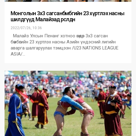
Монголын 3х3 сагсанбөмбөгийн 23 хүртлэх насны
шилдгүүд Малайзад өрсөлдөнө
2022/07/26, 10:36
Малайз Улсын Пенанг хотноо өнөөдөр 3х3 сагсан
бөмбөгийн 23 хүртлэх насны Азийн үндэсний лигийн
аварга шалгаруулах тэмцээн /U23 NATIONS LEAGUE
ASIA/…