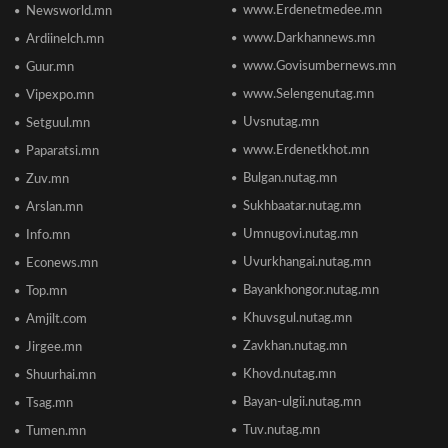
www.Erdenetmedee.mn
Newsworld.mn
Пакистаны мэдэгдлийн дараа газрын тосны
үнэ буурлаа
www.Darkhannews.mn
Ardiinelch.mn
2026/06/18 11:27
www.Govisumbernews.mn
Guur.mn
www.Selengenutag.mn
Vipexpo.mn
Элсэлтийн Шалгалт зохион байгуулах
Uvsnutag.mn
Setguul.mn
ТӨВҮҮДИЙН БАЙРШИЛ
2026/06/17 12:20
www.Erdenetkhot.mn
Paparatsi.mn
Bulgan.nutag.mn
Zuv.mn
Отгонтэнгэр хайрханы тахилгад оролцохоор
Sukhbaatar.nutag.mn
Arslan.mn
ирж буй иргэдийн анхааралд
2026/06/16 15:28
Umnugovi.nutag.mn
Info.mn
Uvurkhangai.nutag.mn
Econews.mn
Парламент хар тамхины хэргийн ялын
Bayankhongor.nutag.mn
Top.mn
бодлогыг чангатгах хуулийг хэлэлцэж эхлэв
Khuvsgul.nutag.mn
Amjilt.com
2026/06/16 15:49
Zavkhan.nutag.mn
Jirgee.mn
Khovd.nutag.mn
Ши Жиньпин Монголд айлчилна
Shuurhai.mn
2026/06/16 13:54
Bayan-ulgii.nutag.mn
Tsag.mn
Tuv.nutag.mn
Tumen.mn