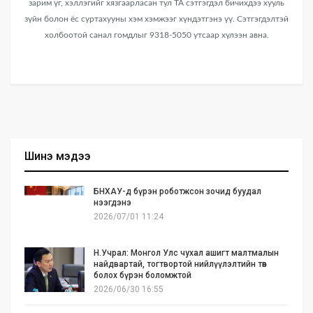
зарим үг, хэллэгийг хязгаарласан тул ТА сэтгэгдэл бичихдээ хууль
зүйн болон ёс суртахууны хэм хэмжээг хүндэтгэнэ үү. Сэтгэгдэлтэй
холбоотой санал гомдлыг 9318-5050 утсаар хүлээн авна.
Шинэ мэдээ
БНХАУ-д бүрэн роботжсон зочид буудал
нээгдэнэ
2026/07/01 11:24
Н.Учрал: Монгол Улс чухал ашигт малтмалын
найдвартай, тогтвортой нийлүүлэлтийн төв
болох бүрэн боломжтой
2026/06/30 16:55