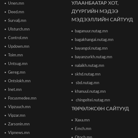
УЛААНБААТАР ХОТ,
Unen.mn
"The MongolZ" баг IEM Cologne Major-2026
тэмцээнийг гуравдугаар шатнаас өндөрлүүллээ
ДҮҮРГИЙН МЭДЭЭ
Deed.mn
2026/06/16 12:43
МЭДЭЭЛЛИЙН САЙТУУД
Survalj.mn
Ulsturch.mn
baganuur.nutag.mn
ТЦА: Согтуугаар автомашин жолоодож долоон
тээврийн хэрэгсэл мөргөсөн этгээдийг
Control.mn
bagakhangai.nutag.mn
саатуулсан
Updown.mn
2026/06/16 12:47
bayangol.nutag.mn
Toim.mn
bayanzurkh.nutag.mn
Дэлхийн банк 2026 оны дэлхийн эдийн засгийн
Untsug.mn
nalaikh.nutag.mn
өсөлтийн төсөөллөө бууруулжээ
2026/06/12 18:05
Gereg.mn
skhd.nutag.mn
Ontslokh.mn
sbd.nutag.mn
Европын Төв банк 2023 оноос хойш анх удаа
Inet.mn
khanuul.nutag.mn
бодлогын хүүгээ өсгөжээ
Focusmedee.mn
2026/06/12 15:05
chingeltei.nutag.mn
Vipzuuch.mn
ТӨРӨЛЖСӨН САЙТУУД
Vipzar.mn
Богдхан ууланд хортон шавж устгалын бодис
Xaxa.mn
цацаж байгаа тул 10-14 хоног ойд чөлөөт цагаа
Zarsonin.mn
өнгөрөөхгүй байхыг зөвлөв
Emch.mn
2026/06/10 12:09
Vipnews.mn
Otoch.mn