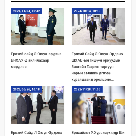
2024/11/04, 10:32
2024/10/14, 10:55
Ерөнхий сайд Л.Оюун-эрдэнэ
Ерөнхий Сайд Л.Оюун-Эрдэнэ
БНХАУ-д айлчлахаар
ШХАБ-ын гишүүн орнуудын
мордлоо…
Засгийн Газрын тэргүүн
нарын зөвлөлийн өргөтгөсөн
хуралдаанд оролцоно…
2023/06/26, 10:18
2022/11/28, 11:03
Ерөнхий Сайд Л.Оюун-Эрдэнэ
Ерөнхийлөгч У.Хүрэлсүх өнөөдөр Ши