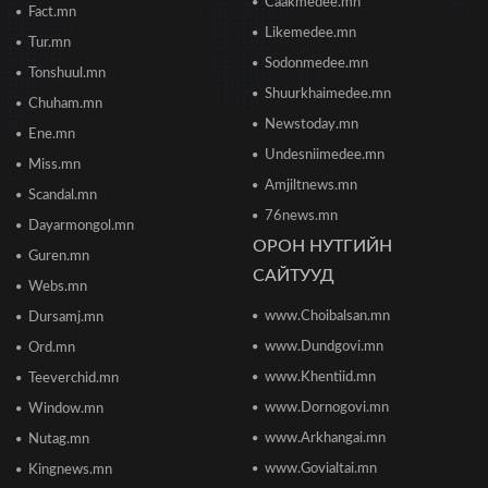
Caakmedee.mn
Fact.mn
Борооны ус зайлуулах худаг, шугам руу ахуйн
Likemedee.mn
Tur.mn
хог хаяхгүй байхыг санууллаа
Sodonmedee.mn
2026/06/20 11:04
Tonshuul.mn
Shuurkhaimedee.mn
Chuham.mn
Б.Даваадалай: Уурхайн менежментээс
Newstoday.mn
Ene.mn
баялгийн удирдлагад шилжиж байна
Undesniimedee.mn
2026/06/19 15:32
Miss.mn
Amjiltnews.mn
Scandal.mn
76news.mn
Сонсголгүй төрийн СОНСГОЛ-2
Dayarmongol.mn
2026/06/19 10:17
ОРОН НУТГИЙН
Guren.mn
САЙТУУД
Webs.mn
www.Choibalsan.mn
Сонсголгүй төрийн СОНСГОЛ-2
Dursamj.mn
2026/06/19 10:08
www.Dundgovi.mn
Ord.mn
www.Khentiid.mn
Teeverchid.mn
www.Dornogovi.mn
Window.mn
Монгол Улсын дэлхийд өрсөлдөх чадвар 75
улсаас 67-рт бичигджээ
www.Arkhangai.mn
Nutag.mn
2026/06/18 17:53
www.Govialtai.mn
Kingnews.mn