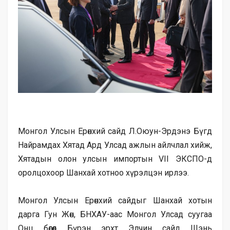
Монгол Улсын Ерөнхий сайд Л.Оюун-Эрдэнэ Бүгд
Найрамдах Хятад Ард Улсад ажлын айлчлал хийж,
Хятадын олон улсын импортын VII ЭКСПО-д
оролцохоор Шанхай хотноо хүрэлцэн ирлээ.
Монгол Улсын Ерөнхий сайдыг Шанхай хотын
дарга Гун Жөн, БНХАУ-аас Монгол Улсад суугаа
Онц бөгөөд Бүрэн эрхт Элчин сайд Шэнь