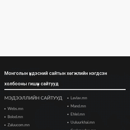
Бид илүү нээлттэй, үр ашигтай, ногоон Өвөр
Монголыг харлаа
2026/06/25 12:44
АНУ-ын Сенат Ираны эсрэг цэргийн
ажиллагааг зогсоохыг шаардсан тогтоол
батлав
2026/06/24 14:23
Долоодугаар сарын 10-19-ний хооронд бүх
нийтээр 10 хоног АМАРНА
2026/06/24 13:40
Монголын үндэсний сайтын хөгжлийн нэгдсэн
холбооны гишүүн сайтууд
2028 оны сонгуульд Т.Баярхүү хүч үзэхээ
мэдэгдэв
2026/06/23 18:47
МЭДЭЭЛЛИЙН САЙТУУД
Lavlav.mn
Mand.mn
Webs.mn
Цонжин зах: Монголын хамгийн урт
худалдааны төв худалдаа эрхлэгчдэд хаалгаа
Ehlel.mn
Bolod.mn
нээж байна
Uuluurkhai.mn
2026/06/23 13:05
Zaluucom.mn