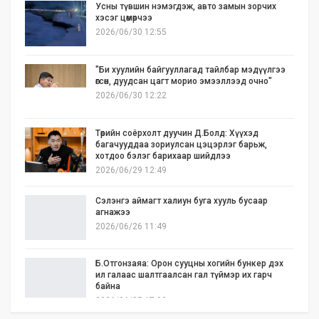
Усны түвшин нэмэгдэж, авто замын зорчих
хэсэг цөмөрчээ
2026/06/30 12:55
"Би хуулийн байгууллагад тайлбар мэдүүлгээ
өгсөн, дуудсан цагт морио эмээллээд очно"
2026/06/30 12:22
Төрийн соёрхолт дуучин Д.Болд: Хүүхэд
багачууддаа зориулсан цэцэрлэг барьж,
хотдоо бэлэг барихаар шийдлээ
2026/06/29 12:49
Сэлэнгэ аймагт халиун буга хууль бусаар
агнажээ
2026/06/26 11:49
Б.Отгонзаяа: Орон сууцны хогийн бункер дэх
ил галаас шалтгаалсан гал түймэр их гарч
байна
2026/06/25 17:02