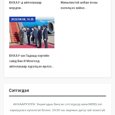
БНХАУ-д айлчлахаар
Жиньпинтэй албан ёсны
мордов…
хэлэлцээ хийнэ…
2022/08/08, 10:25
БНХАУ-ын Гадаад хэргийн
сайд Ван И Монголд
айлчлахаар хүрэлцэн ирлээ…
Сэтгэгдэл
АНХААРУУЛГА: Уншигчдын бичсэн сэтгэгдэлд www.WEBS.mn
хариуцлага хүлээхгүй болно. ХХЗХ-ны журмын дагуу зүй зохисгүй