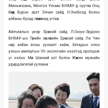
Миньжюань, Монгол Улсаас БНХАУ-д суугаа Онц
бөгөөд Бүрэн эрхт Элчин сайд Н.Энхболд болон
албаны бусад төлөөлөгчид угтав.
Айлчлалын үеэр Ерөнхий сайд Л.Оюун-Эрдэнэ
БНХАУ-ын Төрийн зөвлөлийн Ерөнхий сайд Ли Чян
нар албан ёсны уулзалт хийж, Хятадын олон
улсын импортын VII экспогийн нээлтэд оролцож
үг хэлнэ. Мөн Шанхай хот болон Жөжян мужийн
удирдлагатай уулзана.